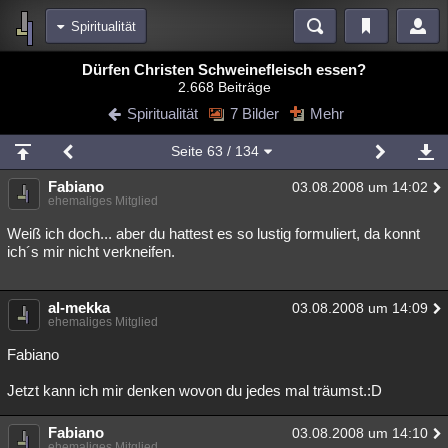
Spiritualität
Bereiche
Dürfen Christen Schweinefleisch essen?
2.668 Beiträge
Echtzeit
Diskussionen
Blogs
Videos
Statistiken
Spiritualität
7 Bilder
Mehr
Chat
Wiki
Neuigkeiten
2
Seite
63
/ 134
meine Rubriken
Fabiano
03.08.2008 um 14:02
Menschen
Wissenschaft
Politik
Mystery
Kriminalfälle
ehemaliges Mitglied
Spiritualität
Verschwörungen
Technologie
Ufologie
Weiß ich doch... aber du hattest es so lustig formuliert, da konnt
ich´s mir nicht verkneifen.
Natur
Umfragen
Unterhaltung
weitere Rubriken
al-mekka
03.08.2008 um 14:09
ehemaliges Mitglied
Philosophie
Träume
Orte
Esoterik
Literatur
Fabiano
Astronomie
Helpdesk
Gruppen
Gaming
Filme
Jetzt kann ich mir denken wovon du jedes mal träumst.:D
Musik
Clash
Verbesserungen
Allmystery
English
Fabiano
03.08.2008 um 14:10
Übersichten
ehemaliges Mitglied