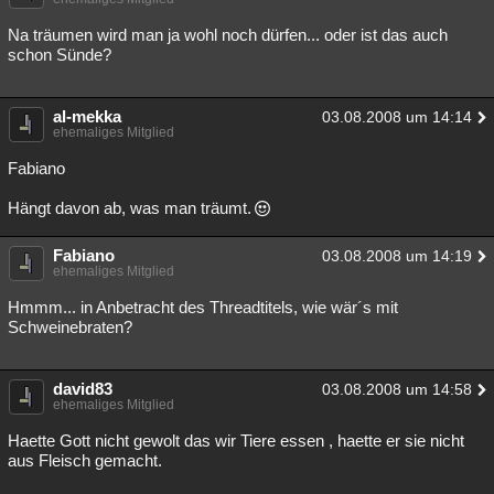
Besucht
Teilgenommen
Alle
Neue
Geschlossen
Na träumen wird man ja wohl noch dürfen... oder ist das auch
schon Sünde?
Lesenswert
Schlüsselwörter
al-mekka
03.08.2008 um 14:14
ehemaliges Mitglied
Fabiano
Hängt davon ab, was man träumt.
Fabiano
03.08.2008 um 14:19
ehemaliges Mitglied
Hmmm... in Anbetracht des Threadtitels, wie wär´s mit
Schweinebraten?
david83
03.08.2008 um 14:58
ehemaliges Mitglied
Haette Gott nicht gewolt das wir Tiere essen , haette er sie nicht
aus Fleisch gemacht.