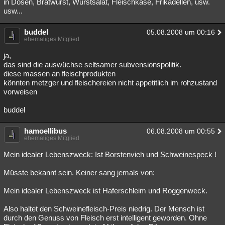
in Dosen, Bratwurst, Wurstsalat, Fleischkäse, Frikadellen, usw.
usw...
buddel
05.08.2008 um 00:16
ehemaliges Mitglied
ja,
das sind die auswüchse seltsamer subvensionspolitik.
diese massen an fleischprodukten
könnten metzger und fleischereien nicht appetitlich im rohzustand
vorweisen
buddel
hamoellibus
06.08.2008 um 00:55
ehemaliges Mitglied
Mein idealer Lebenszweck: Ist Borstenvieh und Schweinespeck !
Müsste bekannt sein. Keiner sang jemals von:
Mein idealer Lebenszweck ist Haferschleim und Roggenweck.
Also haltet den Schweinefleisch-Preis niedrig. Der Mensch ist
durch den Genuss von Fleisch erst intelligent geworden. Ohne