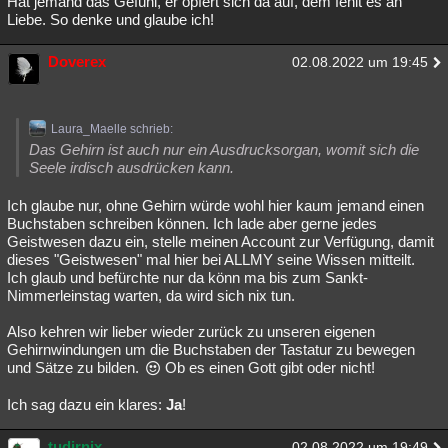
Hat jemand das Gefühl, er opfert sich da auf, dem fehlt es an
Liebe. So denke und glaube ich!
Doverex
02.08.2022 um 19:45
Laura_Maelle schrieb:
Das Gehirn ist auch nur ein Ausdrucksorgan, womit sich die
Seele irdisch ausdrücken kann.
Ich glaube nur, ohne Gehirn würde wohl hier kaum jemand einen
Buchstaben schreiben können. Ich lade aber gerne jedes
Geistwesen dazu ein, stelle meinen Account zur Verfügung, damit
dieses "Geistwesen" mal hier bei ALLMY seine Wissen mitteilt.
Ich glaub und befürchte nur da könn ma bis zum Sankt-
Nimmerleinstag warten, da wird sich nix tun.
Also kehren wir lieber wieder zurück zu unseren eigenen
Gehirnwindungen um die Buchstaben der Tastatur zu bewegen
und Sätze zu bilden.
Ob es einen Gott gibt oder nicht!
Ich sag dazu ein klares:
Ja
!
tudirnix
02.08.2022 um 19:49