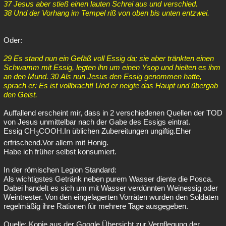
37 Jesus aber stieß einen lauten Schrei aus und verschied.
38 Und der Vorhang im Tempel riß von oben bis unten entzwei.
Oder:
29 Es stand nun ein Gefäß voll Essig da; sie aber tränkten einen
Schwamm mit Essig, legten ihn um einen Ysop und hielten es ihm
an den Mund. 30 Als nun Jesus den Essig genommen hatte,
sprach er: Es ist vollbracht! Und er neigte das Haupt und übergab
den Geist.
Auffallend erscheint mir, dass in 2 verschiedenen Quellen der TOD
von Jesus unmittelbar nach der Gabe des Essigs eintrat.
Essig CH
COOH.In üblichen Zubereitungen ungiftig.Eher
3
erfrischend.Vor allem mit Honig.
Habe ich früher selbst konsumiert.
In der römischen Legion Standard:
Als wichtigstes Getränk neben purem Wasser diente die Posca.
Dabei handelt es sich um mit Wasser verdünnten Weinessig oder
Weintrester. Von den eingelagerten Vorräten wurden den Soldaten
regelmäßig ihre Rationen für mehrere Tage ausgegeben.
Quelle: Kopie aus der Google Übersicht zur Verpflegung der