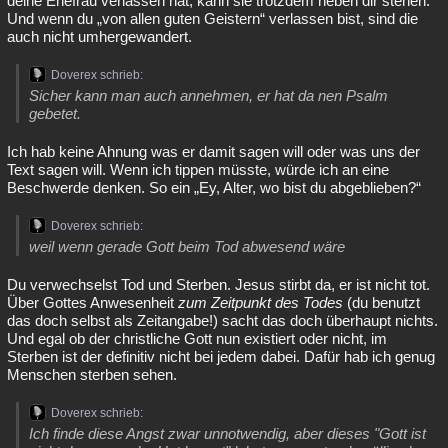
deine Ehefrau verlassen hat, kann sie trotzdem neben dir stehen.
Und wenn du „von allen guten Geistern“ verlassen bist, sind die
auch nicht umhergewandert.
Doverex schrieb:
Sicher kann man auch annehmen, er hat da nen Psalm
gebetet.
Ich hab keine Ahnung was er damit sagen will oder was uns der
Text sagen will. Wenn ich tippen müsste, würde ich an eine
Beschwerde denken. So ein „Ey, Alter, wo bist du abgeblieben?“
Doverex schrieb:
weil wenn gerade Gott beim Tod abwesend wäre
Du verwechselst Tod und Sterben. Jesus stirbt da, er ist nicht tot.
Über Gottes Anwesenheit
zum Zeitpunkt des Todes
(du benutzt
das doch selbst als Zeitangabe!) sacht das doch überhaupt nichts.
Und egal ob der christliche Gott nun existiert oder nicht, im
Sterben ist der definitiv nicht bei jedem dabei. Dafür hab ich genug
Menschen sterben sehen.
Doverex schrieb:
Ich finde diese Angst zwar unnotwendig, aber dieses "Gott ist