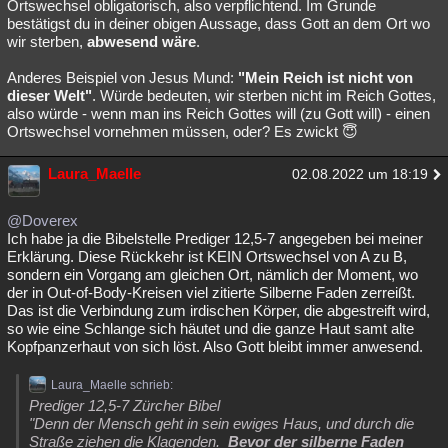
Ortswechsel obligatorisch, also verpflichtend. Im Grunde
bestätigst du in deiner obigen Aussage, dass Gott an dem Ort wo
wir sterben,
abwesend wäre
.
Anderes Beispiel von Jesus Mund:
"Mein Reich ist nicht von
dieser Welt"
. Würde bedeuten, wir sterben nicht im Reich Gottes,
also würde - wenn man ins Reich Gottes will (zu Gott will) - einen
Ortswechsel vornehmen müssen, oder? Es zwickt 😇
Laura_Maelle
02.08.2022 um 18:19
@Doverex
Ich habe ja die Bibelstelle Prediger 12,5-7 angegeben bei meiner
Erklärung. Diese Rückkehr ist KEIN Ortswechsel von A zu B,
sondern ein Vorgang am gleichen Ort, nämlich der Moment, wo
der in Out-of-Body-Kreisen viel zitierte Silberne Faden zerreißt.
Das ist die Verbindung zum irdischen Körper, die abgestreift wird,
so wie eine Schlange sich häutet und die ganze Haut samt alte
Kopfpanzerhaut von sich löst. Also Gott bleibt immer anwesend.
Laura_Maelle schrieb:
Prediger 12,5-7 Zürcher Bibel
"Denn der Mensch geht in sein ewiges Haus, und durch die
Straße ziehen die Klagenden.
Bevor der silberne Faden