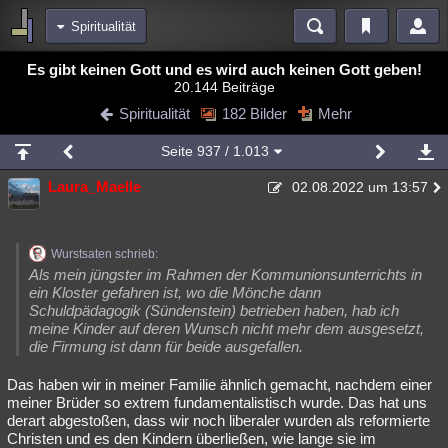
Spiritualität
Bereiche
Es gibt keinen Gott und es wird auch keinen Gott geben!
20.144 Beiträge
Echtzeit
Diskussionen
Blogs
Videos
Statistiken
Spiritualität
182 Bilder
Mehr
Chat
Wiki
Neuigkeiten
Seite
937
/ 1.013
meine Rubriken
Laura_Maelle
02.08.2022 um 13:57
Menschen
Wissenschaft
Politik
Mystery
Kriminalfälle
Spiritualität
Verschwörungen
Technologie
Ufologie
Wurstsaten schrieb:
Natur
Umfragen
Unterhaltung
Als mein jüngster im Rahmen der Kommunionsunterrichts in
ein Kloster gefahren ist, wo die Mönche dann
weitere Rubriken
Schuldpädagogik (Sündenstein) betrieben haben, hab ich
meine Kinder auf deren Wunsch nicht mehr dem ausgesetzt,
Philosophie
Träume
Orte
Esoterik
Literatur
die Firmung ist dann für beide ausgefallen.
Astronomie
Helpdesk
Gruppen
Gaming
Filme
Das haben wir in meiner Familie ähnlich gemacht, nachdem einer
meiner Brüder so extrem fundamentalistisch wurde. Das hat uns
Musik
Clash
Verbesserungen
Allmystery
English
derart abgestoßen, dass wir noch liberaler wurden als reformierte
Christen und es den Kindern überließen, wie lange sie im
Übersichten