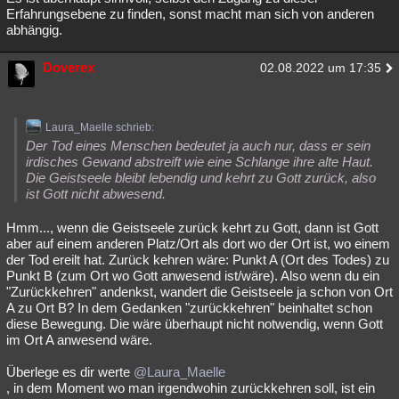
Erfahrungsebene zu finden, sonst macht man sich von anderen
abhängig.
Doverex
02.08.2022 um 17:35
Laura_Maelle schrieb:
Der Tod eines Menschen bedeutet ja auch nur, dass er sein
irdisches Gewand abstreift wie eine Schlange ihre alte Haut.
Die Geistseele bleibt lebendig und kehrt zu Gott zurück, also
ist Gott nicht abwesend.
Hmm..., wenn die Geistseele zurück kehrt zu Gott, dann ist Gott
aber auf einem anderen Platz/Ort als dort wo der Ort ist, wo einem
der Tod ereilt hat. Zurück kehren wäre: Punkt A (Ort des Todes) zu
Punkt B (zum Ort wo Gott anwesend ist/wäre). Also wenn du ein
"Zurückkehren" andenkst, wandert die Geistseele ja schon von Ort
A zu Ort B? In dem Gedanken "zurückkehren" beinhaltet schon
diese Bewegung. Die wäre überhaupt nicht notwendig, wenn Gott
im Ort A anwesend wäre.
Überlege es dir werte
@Laura_Maelle
, in dem Moment wo man irgendwohin zurückkehren soll, ist ein