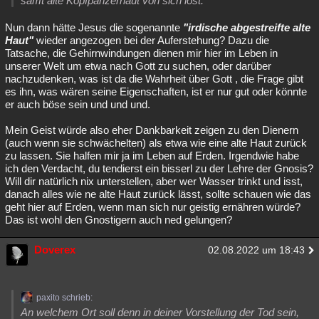
samt alte Kopfpanzerhaut von sich löst.
Nun dann hätte Jesus die sogenannte
"irdische abgestreifte alte
Haut"
wieder angezogen bei der Auferstehung? Dazu die
Tatsache, die Gehirnwindungen dienen mir hier im Leben in
unserer Welt um etwa nach Gott zu suchen, oder darüber
nachzudenken, was ist da die Wahrheit über Gott , die Frage gibt
es ihn, was wären seine Eigenschaften, ist er nur gut oder könnte
er auch böse sein und und und.
Mein Geist würde also eher Dankbarkeit zeigen zu den Dienern
(auch wenn sie schwächelten) als etwa wie eine alte Haut zurück
zu lassen. Sie halfen mir ja im Leben auf Erden. Irgendwie habe
ich den Verdacht, du tendierst ein bisserl zu der Lehre der Gnosis?
Will dir natürlich nix unterstellen, aber wer Wasser trinkt und isst,
danach alles wie ne alte Haut zurück lässt, sollte schauen wie das
geht hier auf Erden, wenn man sich nur geistig ernähren würde?
Das ist wohl den Gnostigern auch ned gelungen?
Doverex
02.08.2022 um 18:43
paxito schrieb:
An welchem Ort soll denn in deiner Vorstellung der Tod sein,