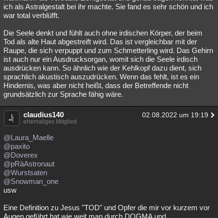
ich als Astralgestalt bei ihr machte. Sie fand es sehr schön und ich
war total verblüfft.
Die Seele denkt und fühlt auch ohne irdischen Körper, der beim
Tod als alte Haut abgestreift wird. Das ist vergleichbar mit der
Raupe, die sich verpuppt und zum Schmetterling wird. Das Gehirn
ist auch nur ein Ausdrucksorgan, womit sich die Seele irdisch
ausdrücken kann. So ähnlich wie der Kehlkopf dazu dient, sich
sprachlich akustisch auszudrücken. Wenn das fehlt, ist es ein
Hindernis, was aber nicht heißt, dass der Betreffende nicht
grundsätzlich zur Sprache fähig wäre.
claudius140
02.08.2022 um 19:19
ehemaliges Mitglied
@Laura_Maelle
@paxito
@Doverex
@pRäAstronaut
@Wurstsaten
@Snowman_one
usw
Eine Definition zu Jesus "TOD" und Opfer die mir vor kurzem vor
Augen geführt hat wie weit man durch DOGMA und