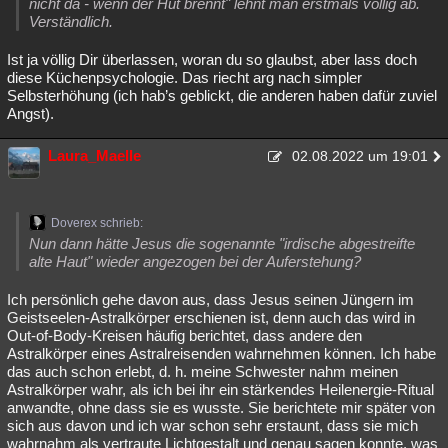
nicht da - wenn der Hut brennt" lehnt man erstmals völlig ab.
Verständlich.
Ist ja völlig Dir überlassen, woran du so glaubst, aber lass doch
diese Küchenpsychologie. Das riecht arg nach simpler
Selbsterhöhung (ich hab’s geblickt, die anderen haben dafür zuviel
Angst).
Laura_Maelle
02.08.2022 um 19:01
Doverex schrieb:
Nun dann hätte Jesus die sogenannte "irdische abgestreifte
alte Haut" wieder angezogen bei der Auferstehung?
Ich persönlich gehe davon aus, dass Jesus seinen Jüngern im
Geistseelen-Astralkörper erschienen ist, denn auch das wird in
Out-of-Body-Kreisen häufig berichtet, dass andere den
Astralkörper eines Astralreisenden wahrnehmen können. Ich habe
das auch schon erlebt, d. h. meine Schwester nahm meinen
Astralkörper wahr, als ich bei ihr ein stärkendes Heilenergie-Ritual
anwandte, ohne dass sie es wusste. Sie berichtete mir später von
sich aus davon und ich war schon sehr erstaunt, dass sie mich
wahrnahm als vertraute Lichtgestalt und genau sagen konnte, was