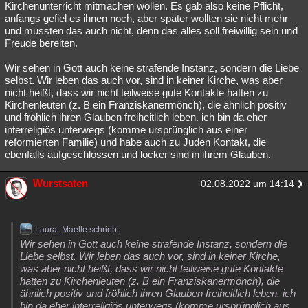
Kirchenunterricht mitmachen wollen. Es gab also keine Pflicht,
Besucht
Teilgenommen
Alle
Neue
Geschlossen
anfangs gefiel es ihnen noch, aber später wollten sie nicht mehr
und mussten das auch nicht, denn das alles soll freiwillig sein und
Lesenswert
Schlüsselwörter
Freude bereiten.
Wir sehen in Gott auch keine strafende Instanz, sondern die Liebe
selbst. Wir leben das auch vor, sind in keiner Kirche, was aber
nicht heißt, dass wir nicht teilweise gute Kontakte hatten zu
Kirchenleuten (z. B ein Franziskanermönch), die ähnlich positiv
und fröhlich ihren Glauben freiheitlich leben. ich bin da eher
interreligiös unterwegs (komme ursprünglich aus einer
reformierten Familie) und habe auch zu Juden Kontakt, die
ebenfalls aufgeschlossen und locker sind in ihrem Glauben.
Wurstsaten
02.08.2022 um 14:14
Laura_Maelle schrieb:
Wir sehen in Gott auch keine strafende Instanz, sondern die
Liebe selbst. Wir leben das auch vor, sind in keiner Kirche,
was aber nicht heißt, dass wir nicht teilweise gute Kontakte
hatten zu Kirchenleuten (z. B ein Franziskanermönch), die
ähnlich positiv und fröhlich ihren Glauben freiheitlich leben. ich
bin da eher interreligiös unterwegs (komme ursprünglich aus