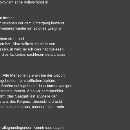
io-dynamische Vollwertkost in
en immer
chenleben vor dem Untergang bewahrt
weiteres wieder ein solches Ereignis
eben steht und
n hat. Also solltest du nicht von
ssen, in welcher ich dies nachgelesen
 dies lückenlos nachlesen derart, dass
r. Alle Menschen ziehen bei der Geburt
mgebenden feinstofflichen Sphäre.
e Sphäre dahingehend, dass immer weniger
stehen können. Also wir zerstörenhier
mmt (das Saatgut isst anStelle der
tanz des Körpers. DiesesBild drückt
schenleibern aus, indenen nicht mehr
r allegrundlegenden Kenntnisse davon