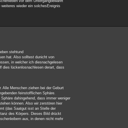
schenleben vor dem Untergangbewahrt
 weiteres wieder ein solchesEreignis
ieben stehtund
en hat. Also solltest dunicht von
essen, in welcher ich diesnachgelesen
f dies lückenlosnachlesen derart, dass
r. Alle Menschen ziehen bei der Geburt
mgebenden feinstofflichen Sphäre.
e Sphäre dahingehend, dass immer weniger
tehen können. Also wir zerstören hier
mt (das Saatgut isst an Stelle der
anz des Körpers. Dieses Bild drückt
chenleibern aus, in denen nicht mehr