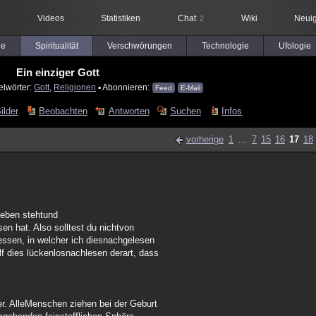
Videos
Statistiken
Chat
Wiki
Neuig
2
le
Spiritualität
Verschwörungen
Technologie
Ufologie
Ein einziger Gott
elwörter:
Gott
,
Religionen
▪ Abonnieren:
Feed
E-Mail
ilder
Beobachten
Antworten
Suchen
Infos
vorherige
1
...
7
15
16
17
18
ieben stehtund
en hat. Also solltest du nichtvon
essen, in welcher ich diesnachgelesen
f dies lückenlosnachlesen derart, dass
er. AlleMenschen ziehen bei der Geburt