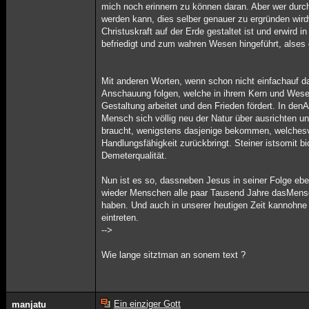
mich noch erinnern zu können daran. Aber wer durc
werden kann, dies selber genauer zu ergründen wird
Christuskraft auf der Erde gestaltet ist und erwird i
befriedigt und zum wahren Wesen hingeführt, alses 
Mit anderen Worten, wenn schon nicht einfachauf d
Anschauung folgen, welche in ihrem Kern und Wesend
Gestaltung arbeitet und den Frieden fördert. In den
Mensch sich völlig neu der Natur über ausrichten un
braucht, wenigstens dasjenige bekommen, welches
Handlungsfähigkeit zurückbringt. Steiner istsomit b
Demeterqualität.
Nun ist es so, dassneben Jesus in seiner Folge eb
wieder Menschen alle paar Tausend Jahre dasMens
haben. Und auch in unserer heutigen Zeit kannohne 
eintreten.
-->
Wie lange sitztman an sonem text ?
Ein einziger Gott
manjatu