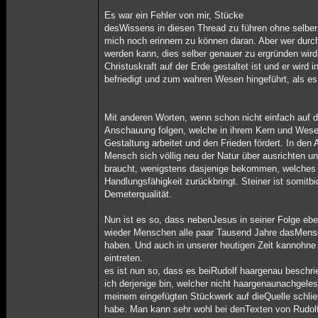
Es war ein Fehler von mir, Stücke
desWissens in diesen Thread zu führen ohne selber
mich noch erinnern zu können daran. Aber wer durc
werden kann, dies selber genauer zu ergründen wird
Christuskraft auf der Erde gestaltet ist und er wird 
befriedigt und zum wahren Wesen hingeführt, als es
Mit anderen Worten, wenn schon nicht einfach auf 
Anschauung folgen, welche in ihrem Kern und Wesen 
Gestaltung arbeitet und den Frieden fördert. In den
Mensch sich völlig neu der Natur über ausrichten un
braucht, wenigstens dasjenige bekommen, welches
Handlungsfähigkeit zurückbringt. Steiner ist somitb
Demeterqualität.
Nun ist es so, dass nebenJesus in seiner Folge eb
wieder Menschen alle paar Tausend Jahre dasMens
haben. Und auch in unserer heutigen Zeit kannohne 
eintreten.
es ist nun so, dass es beiRudolf haargenau beschri
ich derjenige bin, welcher nicht haargenaunachgelese
meinem eingefügten Stückwerk auf dieQuelle schlie
habe. Man kann sehr wohl bei denTexten von Rudolf