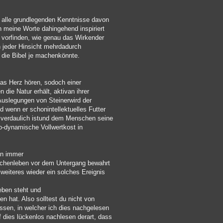
 alle grundlegenden Kenntnisse davon
h meine Worte dahingehend inspiriert
 vorfinden, wie genau das Wirkender
in jeder Hinsicht mehrdadurch
 die Bibel je machenkönnte.
das Herz hören, sodoch einer
die Natur erhält, aktivan ihrer
 Auslegungen von Steinerwird der
d wenn er schonintellektuelles Futter
 verdaulich istund dem Menschen seine
io-dynamische Vollwertkost in
en immer
chenleben vor dem Untergang bewahrt
weiteres wieder ein solches Ereignis
eben steht und
n hat. Also solltest du nicht von
ssen, in welcher ich dies nachgelesen
 dies lückenlos nachlesen derart, dass