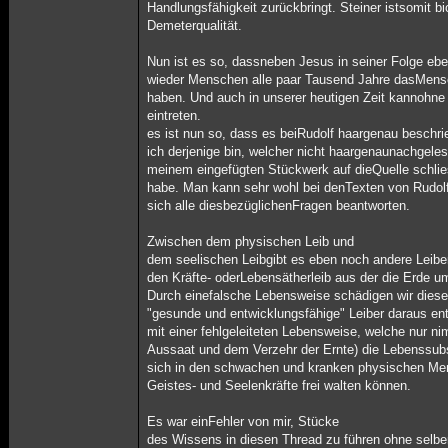
Handlungsfähigkeit zurückbringt. Steiner istsomit b
Demeterqualität.
Nun ist es so, dassneben Jesus in seiner Folge eb
wieder Menschen alle paar Tausend Jahre dasMens
haben. Und auch in unserer heutigen Zeit kannohne 
eintreten.
es ist nun so, dass es beiRudolf haargenau beschri
ich derjenige bin, welcher nicht haargenaunachgelese
meinem eingefügten Stückwerk auf dieQuelle schlie
habe. Man kann sehr wohl bei denTexten von Rudolf
sich alle diesbezüglichenFragen beantworten.
Zwischen dem physischen Leib und
dem seelischen Leibgibt es eben noch andere Leibe
den Kräfte- oderLebensätherleib aus der die Erde u
Durch einefalsche Lebensweise schädigen wir dies
"gesunde und entwicklungsfähige" Leiber daraus ent
mit einer fehlgeleiteten Lebensweise, welche nur ni
Aussaat und dem Verzehr der Ernte) die Lebenssubs
sich in den schwachen und kranken physischen Men
Geistes- und Seelenkräfte frei walten können.
Es war einFehler von mir, Stücke
des Wissens in diesen Thread zu führen ohne selbe