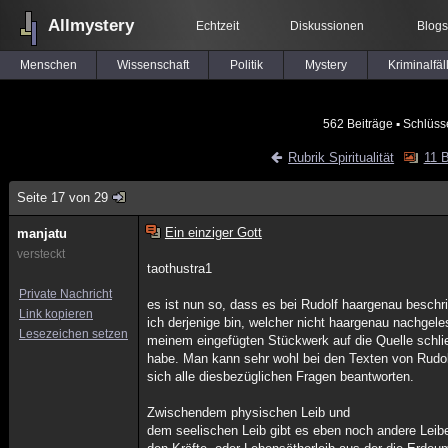
Allmystery
Echtzeit
Diskussionen
Blogs
Menschen
Wissenschaft
Politik
Mystery
Kriminalfäl
562 Beiträge
▪ Schlüss
Rubrik Spiritualität
11 B
Seite 17 von 29
Ein einziger Gott
manjatu
versteckt
taothustra1
Private Nachricht
es ist nun so, dass es bei Rudolf haargenau beschr
Link kopieren
ich derjenige bin, welcher nicht haargenau nachgeles
Lesezeichen setzen
meinem eingefügten Stückwerk auf die Quelle schli
habe. Man kann sehr wohl bei den Texten von Rudol
sich alle diesbezüglichen Fragen beantworten.
Zwischendem physischen Leib und
dem seelischen Leib gibt es eben noch andere Leib