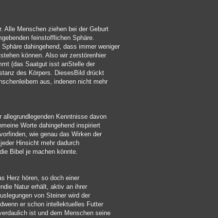
r. Alle Menschen ziehen bei der Geburt
mgebenden feinstofflichen Sphäre.
e Sphäre dahingehend, dass immer weniger
stehen können. Also wir zerstörenhier
mmt (das Saatgut isst anStelle der
tanz des Körpers. DiesesBild drückt
schenleibern aus, indenen nicht mehr
r allegrundlegenden Kenntnisse davon
hmeine Worte dahingehend inspiriert
vorfinden, wie genau das Wirken der
n jeder Hinsicht mehr dadurch
die Bibel je machen könnte.
as Herz hören, so doch einer
ie Natur erhält, aktiv an ihrer
Auslegungen von Steiner wird der
dwenn er schon intellektuelles Futter
verdaulich ist und dem Menschen seine