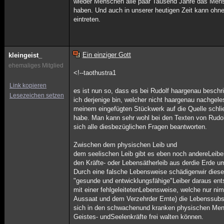
wieder Menschen alle paar Tausend Jahre das Men
haben. Und auch in unserer heutigen Zeit kann ohne
eintreten.
Ein einziger Gott
kleingeist_
ehemaliges Mitglied
<!--taothustra1
Link kopieren
es ist nun so, dass es bei Rudolf haargenau beschr
Lesezeichen setzen
ich derjenige bin, welcher nicht haargenau nachgeles
meinem eingefügten Stückwerk auf die Quelle schli
habe. Man kann sehr wohl bei den Texten von Rudol
sich alle diesbezüglichen Fragen beantworten.
Zwischen dem physischen Leib und
dem seelischen Leib gibt es eben noch andereLeibe
den Kräfte- oder Lebensätherleib aus derdie Erde u
Durch eine falsche Lebensweise schädigenwir dies
"gesunde und entwicklungsfähige"Leiber daraus ents
mit einer fehlgeleitetenLebensweise, welche nur nim
Aussaat und dem Verzehrder Ernte) die Lebenssubst
sich in den schwachenund kranken physischen Mens
Geistes- undSeelenkräfte frei walten können.