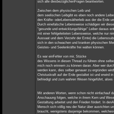
sich alle diesbezüglichenFragen beantworten.
Zwischen dem physischen Leib und
dem seelischen Leibgibt es eben noch andere Leibe
den Kräfte- oderLebensätherleib aus der die Erde u
Durch einefalsche Lebensweise schädigen wir dies
"gesunde und entwicklungsfähige" Leiber daraus ent
mit einer fehlgeleiteten Lebensweise, welche nur ni
Aussaat und dem Verzehr der Ernte) die Lebenssubs
sich in den schwachen und kranken physischen Men
Geistes- und Seelenkräfte frei walten können.
Es war einFehler von mir, Stücke
des Wissens in diesen Thread zu führen ohne selbe
mich noch erinnern zu können daran. Aber wer durc
werden kann, dies selber genauer zu ergründen wird
Christuskraft auf der Erde gestaltet ist und erwird i
befriedigt und zum wahren Wesen hingeführt, alses 
Mit anderen Worten, wenn schon nicht einfachauf d
Anschauung folgen, welche in ihrem Kern und Wesend
Gestaltung arbeitet und den Frieden fördert. In den
Mensch sich völlig neu der Natur über ausrichten un
braucht, wenigstens dasjenige bekommen, welches