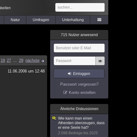
keiten
Natur
Umfragen
Unterhaltung
7
1
5
Nutzer anwesend
19
27
...
29
nächste
11.06.2006 um 12:48
Einloggen
Passwort vergessen?
Konto erstellen
Ähnliche Diskussionen
Wie kann man einen
Atheisten überzeugen, dass
er eine Seele hat?
2.098 Beiträge bis 2025