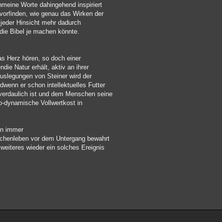
hmeine Worte dahingehend inspiriert
vorfinden, wie genau das Wirken der
n jeder Hinsicht mehr dadurch
die Bibel je machen könnte.
as Herz hören, so doch einer
ie Natur erhält, aktiv an ihrer
Auslegungen von Steiner wird der
dwenn er schon intellektuelles Futter
verdaulich ist und dem Menschen seine
io-dynamische Vollwertkost in
en immer
chenleben vor dem Untergang bewahrt
weiteres wieder ein solches Ereignis