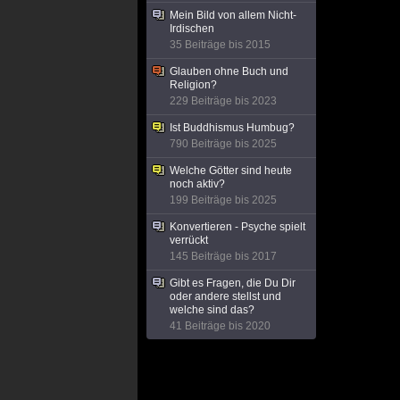
Mein Bild von allem Nicht-
Irdischen
35 Beiträge bis 2015
Glauben ohne Buch und
Religion?
229 Beiträge bis 2023
Ist Buddhismus Humbug?
790 Beiträge bis 2025
Welche Götter sind heute
noch aktiv?
199 Beiträge bis 2025
Konvertieren - Psyche spielt
verrückt
145 Beiträge bis 2017
Gibt es Fragen, die Du Dir
oder andere stellst und
welche sind das?
41 Beiträge bis 2020