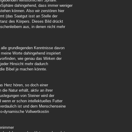
mgebenden feinstofflichen Sphäre.
seSphäre dahingehend, dass immer weniger
tehen können. Also wir zerstören hier
mt (das Saatgut isst an Stelle der
anz des Körpers. Dieses Bild drückt
chenleibern aus, in denen nicht mehr
 alle grundlegenden Kenntnisse davon
 meine Worte dahingehend inspiriert
vorfinden, wie genau das Wirken der
n jeder Hinsicht mehr dadurch
die Bibel je machen könnte.
as Herz hören, so doch einer
ie Natur erhält, aktiv an ihrer
Auslegungen von Steiner wird der
 wenn er schon intellektuelles Futter
verdaulich ist und dem Menschenseine
bio-dynamische Vollwertkostin
benimmer