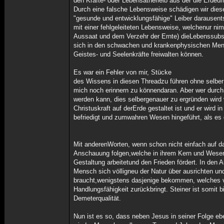
den Kräfte- oder Lebensätherleib aus der die Erdeu
Durch eine falsche Lebensweise schädigen wir die
"gesunde und entwicklungsfähige" Leiber darausents
mit einer fehlgeleiteten Lebensweise, welchenur nim
Aussaat und dem Verzehr der Ernte) dieLebenssubst
sich in den schwachen und krankenphysischen Mens
Geistes- und Seelenkräfte freiwalten können.
Es war ein Fehler von mir, Stücke
des Wissens in diesen Threadzu führen ohne selber
mich noch erinnern zu könnendaran. Aber wer durch
werden kann, dies selbergenauer zu ergründen wird 
Christuskraft auf derErde gestaltet ist und er wird i
befriedigt und zumwahren Wesen hingeführt, als es 
Mit anderenWorten, wenn schon nicht einfach auf d
Anschauung folgen,welche in ihrem Kern und Wesen d
Gestaltung arbeitetund den Frieden fördert. In den 
Mensch sich völligneu der Natur über ausrichten und
braucht,wenigstens dasjenige bekommen, welches 
Handlungsfähigkeit zurückbringt. Steiner ist somit 
Demeterqualität.
Nun ist es so, dass neben Jesus in seiner Folge e