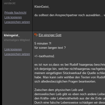
versteckt
KleinGeist,
Private Nachricht
du solltest den Ansprechpartner noch auswählen...
Link kopieren
Lesezeichen setzen
Ein einziger Gott
kleingeist_
ehemaliges Mitglied
5 minuten ?!
für sonen langen text ?
Link kopieren
Lesezeichen setzen
<!--taothustra1
es ist nun so,dass es bei Rudolf haargenau beschri
ich derjenige bin, welcher nichthaargenau nachgelese
meinem eingefügten Stückwerkauf die Quelle schlie
habe. Man kann sehr wohlbei den Texten von Rudolf
sich allediesbezüglichen Fragen beantworten.
Zwischen dem physischen Leib und
demseelischen Leib gibt es eben noch andere Leibe
den Kräfte- oder Lebensätherleib aus der die Erde 
Durch eine falsche Lebensweise schädigen wir die