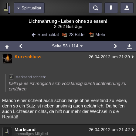
Spiritualität
Bereiche
Lichtnahrung - Leben ohne zu essen!
2.262 Beiträge
Echtzeit
Diskussionen
Blogs
Videos
Statistiken
Spiritualität
28 Bilder
Mehr
Chat
Wiki
Neuigkeiten
2
Seite
53
/ 114
meine Rubriken
Kurzschluss
26.04.2012 um 21:39
Menschen
Wissenschaft
Politik
Mystery
Kriminalfälle
Spiritualität
Verschwörungen
Technologie
Ufologie
Marksand schrieb:
Natur
Umfragen
Unterhaltung
hallo ja es ist möglich sich vollständig durch lichtnahrung zu
ernähren
weitere Rubriken
Manch einer scheint auch schon lange ohne Verstand zu leben,
Philosophie
Träume
Orte
Esoterik
Literatur
denn so ein Satz ist neben unsinnig auch gefährlich. Da helfen
auch Lichtesser nichts, da hilft nur mehr der Wechsel in die
Astronomie
Helpdesk
Gruppen
Gaming
Filme
Realität!
Musik
Clash
Verbesserungen
Allmystery
English
Marksand
26.04.2012 um 21:42
Übersichten
ehemaliges Mitglied