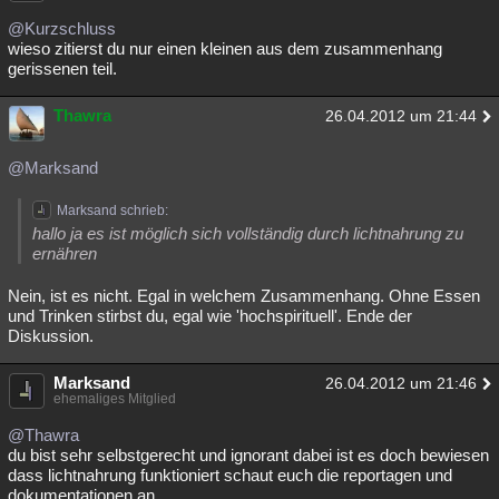
Besucht
Teilgenommen
Alle
Neue
Geschlossen
@Kurzschluss
wieso zitierst du nur einen kleinen aus dem zusammenhang
gerissenen teil.
Lesenswert
Schlüsselwörter
Thawra
26.04.2012 um 21:44
@Marksand
Marksand schrieb:
hallo ja es ist möglich sich vollständig durch lichtnahrung zu
ernähren
Nein, ist es nicht. Egal in welchem Zusammenhang. Ohne Essen
und Trinken stirbst du, egal wie 'hochspirituell'. Ende der
Diskussion.
Marksand
26.04.2012 um 21:46
ehemaliges Mitglied
@Thawra
du bist sehr selbstgerecht und ignorant dabei ist es doch bewiesen
dass lichtnahrung funktioniert schaut euch die reportagen und
dokumentationen an.