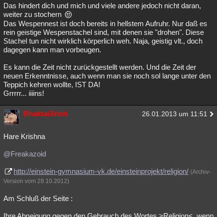
Das hindert dich und mich und viele andere jedoch nicht daran,
weiter zu stochern
Das Wespennest ist doch bereits in hellstem Aufruhr. Nur daß es
rein geistige Wespenstachel sind, mit denen sie "drohen". Diese
Stachel tun nicht wirklich körperlich weh. Naja, geistig vlt., doch
dagegen kann man vorbeugen.
Es kann die Zeit nicht zurückgestellt werden. Und die Zeit der
neuen Erkenntnisse, auch wenn man sie noch sol lange unter den
Teppich kehren wollte, IST DA!
Grrrrr... iiiins!
BhaktaUlrich
26.01.2013 um 11:51
Hare Krishna
@Freakazoid
http://einstein-gymnasium-vk.de/einsteinprojekt/religion/
(Archiv-
Version vom 28.10.2012)
Am Schluß der Seite :
Ihre Abneigung gegen den Gebrauch des Wortes >Religion<, wenn