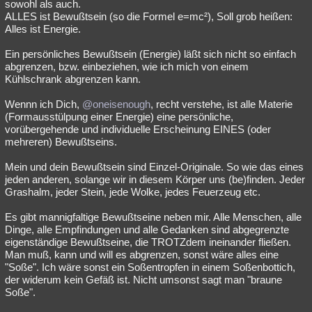
sowohl als auch.
Besucht
Teilgenommen
Alle
Neue
Geschlossen
ALLES ist Bewußtsein (so die Formel e=mc²), Soll grob heißen:
Alles ist Energie.
Lesenswert
Schlüsselwörter
Ein persönliches Bewußtsein (Energie) läßt sich nicht so einfach
abgrenzen, bzw. einbeziehen, wie ich mich von einem
Kühlschrank abgrenzen kann.
Wennn ich Dich,
@oneisenough
, recht verstehe, ist alle Materie
(Formausstülpung einer Energie) eine persönliche,
vorübergehende und individuelle Erscheinung EINES (oder
mehreren) Bewußtseins.
Mein und dein Bewußtsein sind Einzel-Originale. So wie das eines
jeden anderen, solange wir in diesem Körper uns (be)finden. Jeder
Grashalm, jeder Stein, jede Wolke, jedes Feuerzeug etc.
Es gibt mannigfaltige Bewußtseine neben mir. Alle Menschen, alle
Dinge, alle Empfindungen und alle Gedanken sind abgegrenzte
eigenständige Bewußtseine, die TROTZdem ineinander fließen.
Man muß, kann und will es abgrenzen, sonst wäre alles eine
"Soße". Ich wäre sonst ein Soßentropfen in einem Soßenbottich,
der widerum kein Gefäß ist. Nicht umsonst sagt man "braune
Soße".