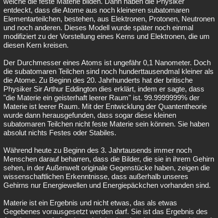
welche die feste Materie bilden. Dann haben die Physiker
entdeckt, dass die Atome aus noch kleineren subatomaren
Elementarteilchen, bestehen, aus Elektronen, Protonen, Neutronen
und noch anderen. Dieses Modell wurde später noch einmal
modifiziert zu der Vorstellung eines Kerns und Elektronen, die um
diesen Kern kreisen.
Der Durchmesser eines Atoms ist ungefähr 0,1 Nanometer. Doch
die subatomaren Teilchen sind noch hunderttausendmal kleiner als
die Atome. Zu Beginn des 20. Jahrhunderts hat der britische
Physiker Sir Arthur Eddington dies erklärt, indem er sagte, dass
"die Materie ein geisterhaft leerer Raum" ist. 99.9999999% der
Materie ist leerer Raum. Mit der Entwicklung der Quantentheorie
wurde dann herausgefunden, dass sogar diese kleinen
subatomaren Teilchen nicht feste Materie sein können. Sie haben
absolut nichts Festes oder Stabiles.
Während heute zu Beginn des 3. Jahrtausends immer noch
Menschen darauf beharren, dass die Bilder, die sie in ihrem Gehirn
sehen, in der Außenwelt originale Gegenstücke haben, zeigen die
wissenschaftlichen Erkenntnisse, dass außerhalb unseres
Gehirns nur Energiewellen und Energiepäckchen vorhanden sind.
Materie ist ein Ergebnis und nicht etwas, das als etwas
Gegebenes vorausgesetzt werden darf. Sie ist das Ergebnis des