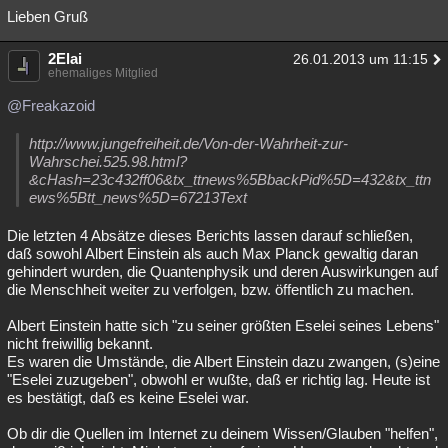
Lieben Gruß
2Elai
26.01.2013 um 11:15
ehemaliges Mitglied
@Freakazoid
http://www.jungefreiheit.de/Von-der-Wahrheit-zur-
Wahrschei.525.98.html?
&cHash=23c432ff06&tx_ttnews%5BbackPid%5D=432&tx_ttn
ews%5Btt_news%5D=67213Text
Die letzten 4 Absätze dieses Berichts lassen darauf schließen,
daß sowohl Albert Einstein als auch Max Planck gewaltig daran
gehindert wurden, die Quantenphysik und deren Auswirkungen auf
die Menschheit weiter zu verfolgen, bzw. öffentlich zu machen.
Albert Einstein hatte sich "zu seiner größten Eselei seines Lebens"
nicht freiwillig bekannt.
Es waren die Umstände, die Albert Einstein dazu zwangen, (s)eine
"Eselei zuzugeben", obwohl er wußte, daß er richtig lag. Heute ist
es bestätigt, daß es keine Eselei war.
Ob dir die Quellen im Internet zu deinem Wissen/Glauben "helfen",