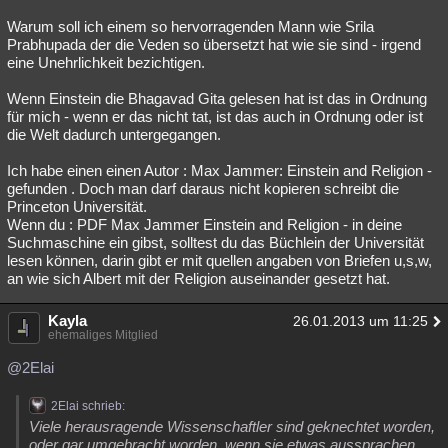
Warum soll ich einem so hervorragenden Mann wie Srila
Prabhupada der die Veden so übersetzt hat wie sie sind - irgend
eine Unehrlichkeit bezichtigen.
Wenn Einstein die Bhagavad Gita gelesen hat ist das in Ordnung
für mich - wenn er das nicht tat, ist das auch in Ordnung oder ist
die Welt dadurch untergegangen.
Ich habe einen einen Autor : Max Jammer: Einstein and Religion -
gefunden . Doch man darf daraus nicht kopieren schreibt die
Princeton Universität.
Wenn du : PDF Max Jammer Einstein and Religion - in deine
Suchmaschine ein gibst, solltest du das Büchlein der Universität
lesen können, darin gibt er mit quellen angaben von Briefen u,s,w,
an wie sich Albert mit der Religion auseinander gesetzt hat.
Kayla
26.01.2013 um 11:25
ehemaliges Mitglied
@2Elai
2Elai schrieb:
Viele herausragende Wissenschaftler sind geknechtet worden,
oder gar umgebracht worden, wenn sie etwas aussprachen,