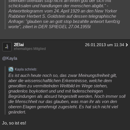
seienden offenbart stop nicht an einen gott der sich mit
schicksalen und handlungen der menschen abgibt." -
Antworttelegramm vom 24. April 1929 an den New Yorker
Rabbiner Herbert S. Goldstein auf dessen telegraphische
Anfrage: "glauben sie an gott stop bezahlte antwort fuenfzig
worte", zitiert in DER SPIEGEL 27.04.1955t
2Elai
26.01.2013 um 11:34
ehemaliges Mitglied
@Kayla
Kayla schrieb:
Es ist auch heute noch so, das zwar Meinungsfreiheit gilt,
aber die wissenschaftlichen Erkenntnisse, welche dem
gewollten zu vermittelnden Weltbild im Wege stehen,
gnadenlos boykotiert und und mit fadenscheinigen
Begründungen als absurd hingestellt werden. Noch immer soll
die Menschheit nur das glauben, was man ihr als von den
oberen Etagen genehmigt zugesteht. Es hat sich nicht viel
geändert.
Jo, so ist es!