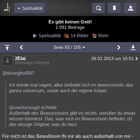
Spiritualität
Bereiche
Es gibt keinen Gott!
2.091 Beiträge
Echtzeit
Diskussionen
Blogs
Videos
Statistiken
Spiritualität
14 Bilder
Mehr
Chat
Wiki
Neuigkeiten
2
Seite
83
/ 105
meine Rubriken
2Elai
26.01.2013 um 10:51
Menschen
Wissenschaft
Politik
Mystery
Kriminalfälle
ehemaliges Mitglied
Spiritualität
Verschwörungen
Technologie
Ufologie
@titsorgtfo4567
Natur
Umfragen
Unterhaltung
ich würde mal sagen, alles befindet sich im bewusstsein. das
ganze universum, sowie auch der eigene körper.
weitere Rubriken
Philosophie
Träume
Orte
Esoterik
Literatur
@oneisenough
schrieb:
Außerhalb des Bewusstseins gibt es nichts, worüber du etwas
Astronomie
Helpdesk
Gruppen
Gaming
Filme
wissen könntest. Das, was sich im Bewusstsein befindet, ist
das einzige Original, was du hast.
Musik
Clash
Verbesserungen
Allmystery
English
Für mich ist das Bewußtsein IN mir als auch außerhalb von mir -
Übersichten