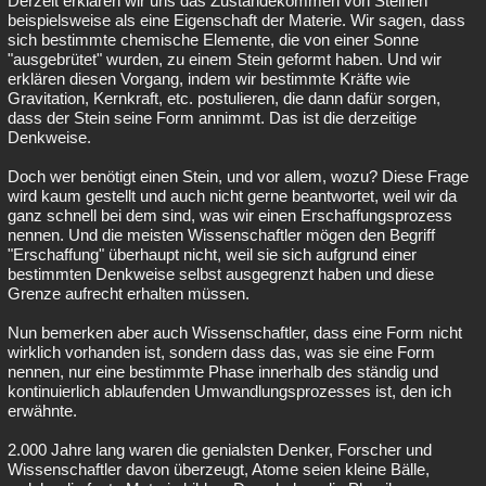
Derzeit erklären wir uns das Zustandekommen von Steinen
beispielsweise als eine Eigenschaft der Materie. Wir sagen, dass
sich bestimmte chemische Elemente, die von einer Sonne
"ausgebrütet" wurden, zu einem Stein geformt haben. Und wir
erklären diesen Vorgang, indem wir bestimmte Kräfte wie
Gravitation, Kernkraft, etc. postulieren, die dann dafür sorgen,
dass der Stein seine Form annimmt. Das ist die derzeitige
Denkweise.
Doch wer benötigt einen Stein, und vor allem, wozu? Diese Frage
wird kaum gestellt und auch nicht gerne beantwortet, weil wir da
ganz schnell bei dem sind, was wir einen Erschaffungsprozess
nennen. Und die meisten Wissenschaftler mögen den Begriff
"Erschaffung" überhaupt nicht, weil sie sich aufgrund einer
bestimmten Denkweise selbst ausgegrenzt haben und diese
Grenze aufrecht erhalten müssen.
Nun bemerken aber auch Wissenschaftler, dass eine Form nicht
wirklich vorhanden ist, sondern dass das, was sie eine Form
nennen, nur eine bestimmte Phase innerhalb des ständig und
kontinuierlich ablaufenden Umwandlungsprozesses ist, den ich
erwähnte.
2.000 Jahre lang waren die genialsten Denker, Forscher und
Wissenschaftler davon überzeugt, Atome seien kleine Bälle,