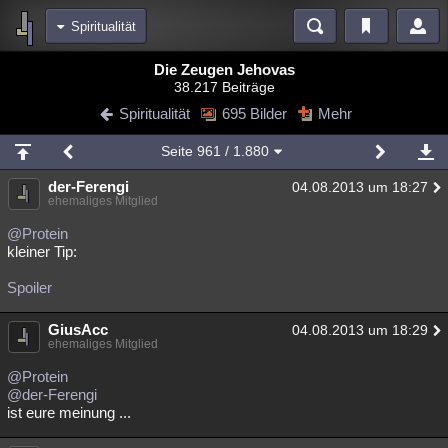
Spiritualität
Bereiche
Die Zeugen Jehovas
38.217 Beiträge
Echtzeit
Diskussionen
Blogs
Videos
Statistiken
Spiritualität
695 Bilder
Mehr
Chat
Wiki
Neuigkeiten
2
Seite
961
/ 1.880
meine Rubriken
der-Ferengi
04.08.2013 um 18:27
Menschen
Wissenschaft
Politik
Mystery
Kriminalfälle
ehemaliges Mitglied
Spiritualität
Verschwörungen
Technologie
Ufologie
@Protein
kleiner Tip:
Natur
Umfragen
Unterhaltung
Spoiler
weitere Rubriken
GiusAcc
Philosophie
Träume
Orte
Esoterik
04.08.2013 um 18:29
Literatur
ehemaliges Mitglied
Astronomie
Helpdesk
Gruppen
Gaming
Filme
@Protein
@der-Ferengi
Musik
Clash
Verbesserungen
Allmystery
English
ist eure meinung ...
Übersichten