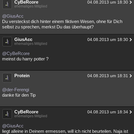
CyBeRcore
04.08.2013 um 18:30
Besucht
ehemaliges Mitglied
Teilgenommen
Alle
Neue
Geschlossen
@GiusAcc
Lesenswert
Schlüsselwörter
Du versteckst dich hinter einem fiktiven Wesen, ohne für Dich
selbst zu sprechen, merkst Du das überhaupt?
GiusAcc
04.08.2013 um 18:30
ehemaliges Mitglied
@CyBeRcore
meinst du harry potter ?
Protein
04.08.2013 um 18:31
@der-Ferengi
danke für den Tip
CyBeRcore
04.08.2013 um 18:34
ehemaliges Mitglied
@GiusAcc
liegt alleine in Deinem ermessen, will ich nicht beurteilen. Naja ist