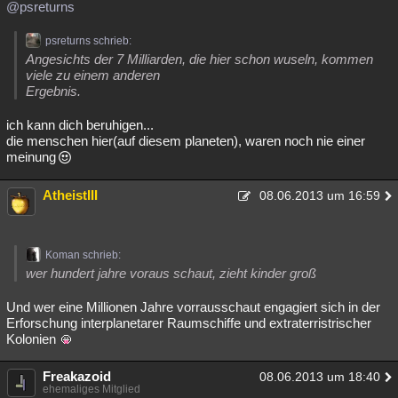
@psreturns
Besucht
Teilgenommen
Alle
Neue
Geschlossen
psreturns schrieb:
Lesenswert
Schlüsselwörter
Angesichts der 7 Milliarden, die hier schon wuseln, kommen
viele zu einem anderen
Ergebnis.
ich kann dich beruhigen...
die menschen hier(auf diesem planeten), waren noch nie einer
meinung
AtheistIII
08.06.2013 um 16:59
Koman schrieb:
wer hundert jahre voraus schaut, zieht kinder groß
Und wer eine Millionen Jahre vorrausschaut engagiert sich in der
Erforschung interplanetarer Raumschiffe und extraterristrischer
Kolonien
Freakazoid
08.06.2013 um 18:40
ehemaliges Mitglied