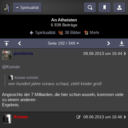
Spiritualität
Bereiche
An Atheisten
6.938 Beiträge
Echtzeit
Diskussionen
Blogs
Videos
Statistiken
Spiritualität
38 Bilder
Mehr
Chat
Wiki
Neuigkeiten
2
Seite
192
/ 349
meine Rubriken
psreturns
08.06.2013 um 16:44
Menschen
Wissenschaft
Politik
Mystery
Kriminalfälle
Spiritualität
Verschwörungen
Technologie
Ufologie
@Koman
Natur
Umfragen
Unterhaltung
Koman schrieb:
wer hundert jahre voraus schaut, zieht kinder groß
weitere Rubriken
Angesichts der 7 Milliarden, die hier schon wuseln, kommen viele
Philosophie
Träume
Orte
Esoterik
Literatur
zu einem anderen
Ergebnis.
Astronomie
Helpdesk
Gruppen
Gaming
Filme
Koman
Musik
Clash
Verbesserungen
Allmystery
English
08.06.2013 um 16:46
Übersichten