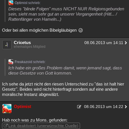
Optimist schrieb:
Besucht
Teilgenommen
Alle
Neue
Geschlossen
Dieses "blinde Folgen" muss NICHT NUR Religionsgebunden
sein, sieht man sehr gut an unserer Vergangenheit (Hitl... /
Lesenswert
Schlüsselwörter
Rattenfänger von Hameln...)
Oder bei allen möglichen Bibelgläubigen
Cricetus
08.06.2013 um 14:11
ehemaliges Mitglied
Freakazoid schrieb:
Ich habe ein großes Problem damit, wenn jemand sagt, dass
diese Gesetze von Gott kommen.
Ich sehe da jetzt nicht den riesen Unterschied zu "das ist halt hier
Gesetz". Beides wird nicht hinterfragt sondern auf eine andere
moralische Instanz abgewälzt.
Optimist
08.06.2013 um 14:22
Hab noch was zu Mons. gefunden:
Link deaktiviert (unerwünschte Quelle)