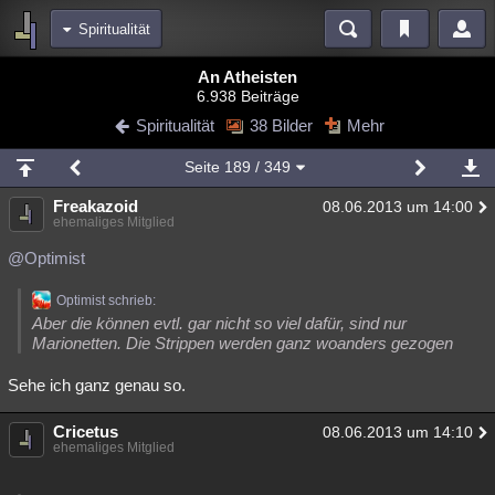
Spiritualität
Bereiche
An Atheisten
6.938 Beiträge
Echtzeit
Diskussionen
Blogs
Videos
Statistiken
Spiritualität
38 Bilder
Mehr
Chat
Wiki
Neuigkeiten
2
Seite
189
/ 349
meine Rubriken
Freakazoid
08.06.2013 um 14:00
Menschen
Wissenschaft
Politik
Mystery
Kriminalfälle
ehemaliges Mitglied
Spiritualität
Verschwörungen
Technologie
Ufologie
@Optimist
Natur
Umfragen
Unterhaltung
Optimist schrieb:
Aber die können evtl. gar nicht so viel dafür, sind nur
weitere Rubriken
Marionetten. Die Strippen werden ganz woanders gezogen
Philosophie
Träume
Orte
Esoterik
Literatur
Sehe ich ganz genau so.
Astronomie
Helpdesk
Gruppen
Gaming
Filme
Cricetus
08.06.2013 um 14:10
ehemaliges Mitglied
Musik
Clash
Verbesserungen
Allmystery
English
Übersichten