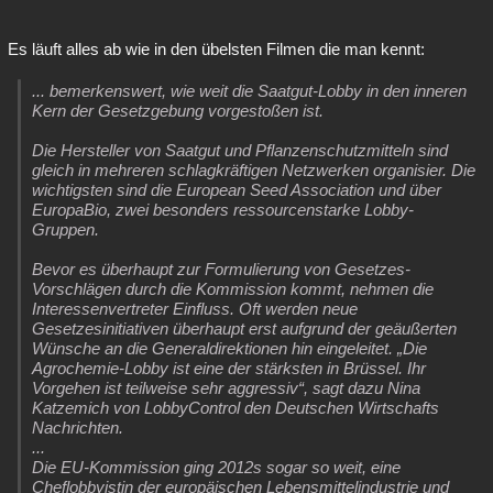
Es läuft alles ab wie in den übelsten Filmen die man kennt:
... bemerkenswert, wie weit die Saatgut-Lobby in den inneren
Kern der Gesetzgebung vorgestoßen ist.
Die Hersteller von Saatgut und Pflanzenschutzmitteln sind
gleich in mehreren schlagkräftigen Netzwerken organisier. Die
wichtigsten sind die European Seed Association und über
EuropaBio, zwei besonders ressourcenstarke Lobby-
Gruppen.
Bevor es überhaupt zur Formulierung von Gesetzes-
Vorschlägen durch die Kommission kommt, nehmen die
Interessenvertreter Einfluss. Oft werden neue
Gesetzesinitiativen überhaupt erst aufgrund der geäußerten
Wünsche an die Generaldirektionen hin eingeleitet. „Die
Agrochemie-Lobby ist eine der stärksten in Brüssel. Ihr
Vorgehen ist teilweise sehr aggressiv“, sagt dazu Nina
Katzemich von LobbyControl den Deutschen Wirtschafts
Nachrichten.
...
Die EU-Kommission ging 2012s sogar so weit, eine
Cheflobbyistin der europäischen Lebensmittelindustrie und