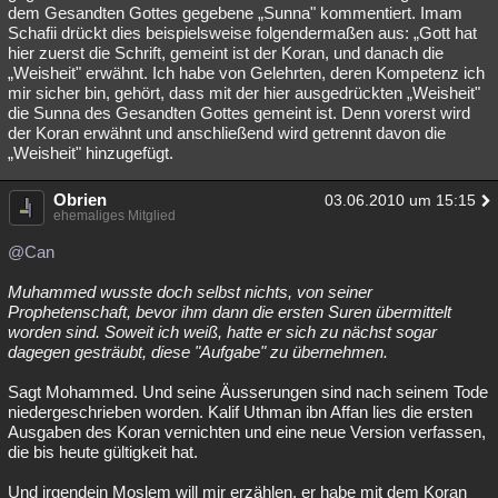
dem Gesandten Gottes gegebene „Sunna" kommentiert. Imam
Schafii drückt dies beispielsweise folgendermaßen aus: „Gott hat
hier zuerst die Schrift, gemeint ist der Koran, und danach die
„Weisheit" erwähnt. Ich habe von Gelehrten, deren Kompetenz ich
mir sicher bin, gehört, dass mit der hier ausgedrückten „Weisheit"
die Sunna des Gesandten Gottes gemeint ist. Denn vorerst wird
der Koran erwähnt und anschließend wird getrennt davon die
„Weisheit" hinzugefügt.
Obrien
03.06.2010 um 15:15
ehemaliges Mitglied
@Can
Muhammed wusste doch selbst nichts, von seiner
Prophetenschaft, bevor ihm dann die ersten Suren übermittelt
worden sind. Soweit ich weiß, hatte er sich zu nächst sogar
dagegen gesträubt, diese "Aufgabe" zu übernehmen.
Sagt Mohammed. Und seine Äusserungen sind nach seinem Tode
niedergeschrieben worden. Kalif Uthman ibn Affan lies die ersten
Ausgaben des Koran vernichten und eine neue Version verfassen,
die bis heute gültigkeit hat.
Und irgendein Moslem will mir erzählen, er habe mit dem Koran