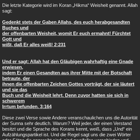
Die letzte Kategorie wird im Koran „Hikma“ Weisheit genannt. Allah
sagt:
Gedenkt stets der Gaben Allahs, des euch herabgesandten
Buches und
der offenbarten Weisheit, womit Er euch ermahnt! Fürchtet
Gott und
wißt, daß Er alles weiß! 2:231
Und er sagt: Allah hat den Gläubigen wahrhaftig eine Gnade
erwiesen,
indem Er einen Gesandten aus ihrer Mitte mit der Botschaft
betraute, der
ihnen die offenbarten Zeichen Gottes vorträgt, der sie läutert
und sie das
Buch und die Weisheit lehrt. Denn zuvor hatten sie sich in
schwerem
Irrtum befunden. 3:164
Diese zwei Verse sowie Andere veranschaulichen uns die Autorität
der Sunna sehr deutlich. Warum? Weil jeder, der einen Verstand
besitzt und die Sprache des Korans kennt, weiß, dass „Und“ ein
Aufzählungspartikel ist. Und die Regel sagt uns die zwei Wörter