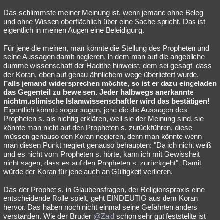
Das schlimmste meiner Meinung ist, wenn jemand ohne Beleg
und ohne Wissen oberflächlich über eine Sache spricht. Das ist
eigentlich in meinen Augen eine Beleidigung.
Für jene die meinen, man könnte die Stellung des Propheten und
seine Aussagen damit negieren, in dem man auf die angebliche
dumme wissenschaft der Hadithe hinweist, dem sei gesagt, dass
der Koran, eben auf genau ähnlichem wege überliefert wurde.
Falls jemand widersprechen möchte, so ist er dazu eingeladen
das Gegenteil zu beweisen. Jeder halbwegs anerkannte
nichtmuslimische Islamwissenschaftler wird das bestätigen!
Eigentlich könnte sogar sagen, jene die die Aussagen des
Propheten s. als nichtig erklären, weil sie der Meinung sind, sie
könnte man nicht auf den Propheten s. zurückführen, diese
müssen genauso den Koran negieren, denn man könnte wenn
man diesen Punkt negiert genauso behaupten: "Da ich nicht weiß
und es nicht vom Propheten s. hörte, kann ich mit Gewissheit
nicht sagen, dass es auf den Propheten s. zurückgeht". Damit
würde der Koran für jene auch an Gültigkeit verlieren.
Das der Prophet s. in Glaubensfragen, der Religionspraxis eine
entscheidende Rolle spielt, geht EINDEUTIG aus dem Koran
hervor. Das haben noch nicht einmal seine Gefährten anders
verstanden. Wie der Bruder
@Zaid
schon sehr gut feststellte ist