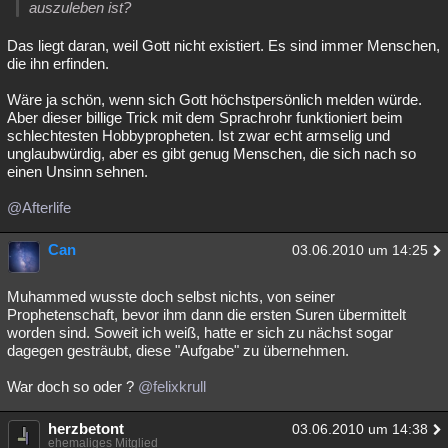
auszuleben ist?
Besucht
Teilgenommen
Alle
Neue
Geschlossen
Das liegt daran, weil Gott nicht existiert. Es sind immer Menschen,
Lesenswert
Schlüsselwörter
die ihn erfinden.
Wäre ja schön, wenn sich Gott höchstpersönlich melden würde.
Aber dieser billige Trick mit dem Sprachrohr funktioniert beim
schlechtesten Hobbypropheten. Ist zwar echt armselig und
unglaubwürdig, aber es gibt genug Menschen, die sich nach so
einen Unsinn sehnen.
@Afterlife
Can
03.06.2010 um 14:25
Muhammed wusste doch selbst nichts, von seiner
Prophetenschaft, bevor ihm dann die ersten Suren übermittelt
worden sind. Soweit ich weiß, hatte er sich zu nächst sogar
dagegen gesträubt, diese "Aufgabe" zu übernehmen.
War doch so oder ?
@felixkrull
herzbetont
03.06.2010 um 14:38
ehemaliges Mitglied