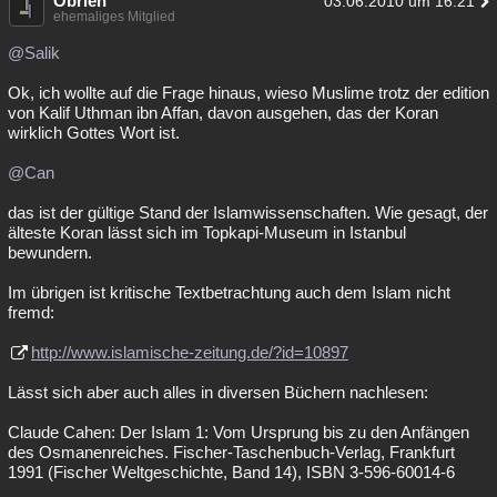
Obrien
03.06.2010 um 16:21
ehemaliges Mitglied
@Salik
Ok, ich wollte auf die Frage hinaus, wieso Muslime trotz der edition
von Kalif Uthman ibn Affan, davon ausgehen, das der Koran
wirklich Gottes Wort ist.
@Can
das ist der gültige Stand der Islamwissenschaften. Wie gesagt, der
älteste Koran lässt sich im Topkapi-Museum in Istanbul
bewundern.
Im übrigen ist kritische Textbetrachtung auch dem Islam nicht
fremd:
http://www.islamische-zeitung.de/?id=10897
Lässt sich aber auch alles in diversen Büchern nachlesen:
Claude Cahen: Der Islam 1: Vom Ursprung bis zu den Anfängen
des Osmanenreiches. Fischer-Taschenbuch-Verlag, Frankfurt
1991 (Fischer Weltgeschichte, Band 14), ISBN 3-596-60014-6