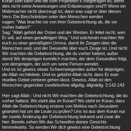
Koran sein kann und die vom Propheten s vorgetragen ist, wenn
dies nicht seine Anweisungen und Erläuterungen sind?! Wenn ein
Widersacher nicht überzeugt ist, dann was sagt er über diesen
Vers: Die Beschränkten unter den Menschen werden
sagen: "Was brachte sie von ihrer Gebetsrichtung ab, die sie
vorher hatten?"
Sag: "Allah gehört der Osten und der Westen. Er leitet recht, wen
Er will, auf einen geradlinigen Weg." Und solcherart machten Wir
euch zu einer gemäßigten Umma, damit ihr Zeugen über die
Menschen seid, und der Gesandte über euch Zeuge ist. Und nicht
Wir machten die Gebetsrichtung, die du vorher hattest, außer
damit Wir denjenigen kenntlich machen, der dem Gesandten folgt,
von demjenigen, der sich um seine Fersen wendet.
Und es ist gewiss etwas Schwerwiegendes außer für diejenigen,
die Allah rechtleitete. Und es gebührt Allah nicht, dass Er euer
rituelles Gebet verloren gehen lässt. Gewiss, Allah ist den
Menschen gegenüber zweifelsohne allgütig, allgnädig. 2:142-143
Hier sagt Allah : Und nicht Wir machten die Gebetsrichtung, die du
vorher hattest. Wo steht das im Koran? Wo steht im Koran, dass
Allah die Gebetsrichtung erstens von Mekka nach Jerusalem
geändert hat um die Leute zu prüfen? Uns ist aus dem Koran nur
die zweite Änderung der Gebetsrichtung bekannt und zwar die
hier: Bereits sehen Wir das Schweifen deines Gesichts
himmelwärts. So werden Wir dich gewiss eine Gebetsrichtung