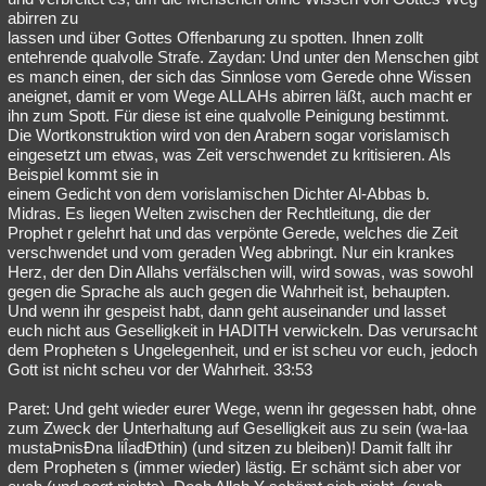
abirren zu
lassen und über Gottes Offenbarung zu spotten. Ihnen zollt
entehrende qualvolle Strafe. Zaydan: Und unter den Menschen gibt
es manch einen, der sich das Sinnlose vom Gerede ohne Wissen
aneignet, damit er vom Wege ALLAHs abirren läßt, auch macht er
ihn zum Spott. Für diese ist eine qualvolle Peinigung bestimmt.
Die Wortkonstruktion wird von den Arabern sogar vorislamisch
eingesetzt um etwas, was Zeit verschwendet zu kritisieren. Als
Beispiel kommt sie in
einem Gedicht von dem vorislamischen Dichter Al-Abbas b.
Midras. Es liegen Welten zwischen der Rechtleitung, die der
Prophet r gelehrt hat und das verpönte Gerede, welches die Zeit
verschwendet und vom geraden Weg abbringt. Nur ein krankes
Herz, der den Din Allahs verfälschen will, wird sowas, was sowohl
gegen die Sprache als auch gegen die Wahrheit ist, behaupten.
Und wenn ihr gespeist habt, dann geht auseinander und lasset
euch nicht aus Geselligkeit in HADITH verwickeln. Das verursacht
dem Propheten s Ungelegenheit, und er ist scheu vor euch, jedoch
Gott ist nicht scheu vor der Wahrheit. 33:53
Paret: Und geht wieder eurer Wege, wenn ihr gegessen habt, ohne
zum Zweck der Unterhaltung auf Geselligkeit aus zu sein (wa-laa
mustaÞnisÐna liÎadÐthin) (und sitzen zu bleiben)! Damit fallt ihr
dem Propheten s (immer wieder) lästig. Er schämt sich aber vor