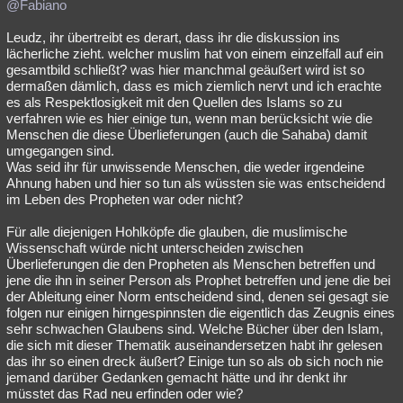
@Fabiano
Leudz, ihr übertreibt es derart, dass ihr die diskussion ins
lächerliche zieht. welcher muslim hat von einem einzelfall auf ein
gesamtbild schließt? was hier manchmal geäußert wird ist so
dermaßen dämlich, dass es mich ziemlich nervt und ich erachte
es als Respektlosigkeit mit den Quellen des Islams so zu
verfahren wie es hier einige tun, wenn man berücksicht wie die
Menschen die diese Überlieferungen (auch die Sahaba) damit
umgegangen sind.
Was seid ihr für unwissende Menschen, die weder irgendeine
Ahnung haben und hier so tun als wüssten sie was entscheidend
im Leben des Propheten war oder nicht?
Für alle diejenigen Hohlköpfe die glauben, die muslimische
Wissenschaft würde nicht unterscheiden zwischen
Überlieferungen die den Propheten als Menschen betreffen und
jene die ihn in seiner Person als Prophet betreffen und jene die bei
der Ableitung einer Norm entscheidend sind, denen sei gesagt sie
folgen nur einigen hirngespinnsten die eigentlich das Zeugnis eines
sehr schwachen Glaubens sind. Welche Bücher über den Islam,
die sich mit dieser Thematik auseinandersetzen habt ihr gelesen
das ihr so einen dreck äußert? Einige tun so als ob sich noch nie
jemand darüber Gedanken gemacht hätte und ihr denkt ihr
müsstet das Rad neu erfinden oder wie?