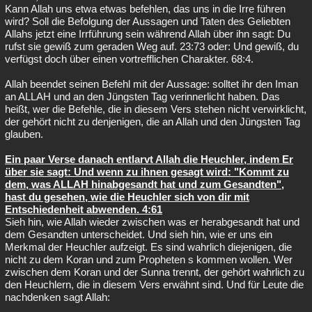
Kann Allah uns etwa etwas befehlen, das uns in die Irre führen
wird? Soll die Befolgung der Aussagen und Taten des Geliebten
Allahs jetzt eine Irrführung sein während Allah über ihn sagt: Du
rufst sie gewiß zum geraden Weg auf. 23:73 oder: Und gewiß, du
verfügst doch über einen vortrefflichen Charakter. 68:4.
Allah beendet seinen Befehl mit der Aussage: solltet ihr den Iman
an ALLAH und an den Jüngsten Tag verinnerlicht haben. Das
heißt, wer die Befehle, die in diesem Vers stehen nicht verwirklicht,
der gehört nicht zu denjenigen, die an Allah und den Jüngsten Tag
glauben.
Ein paar Verse danach entlarvt Allah die Heuchler, indem Er
über sie sagt: Und wenn zu ihnen gesagt wird: "Kommt zu
dem, was ALLAH hinabgesandt hat und zum Gesandten",
hast du gesehen, wie die Heuchler sich von dir mit
Entschiedenheit abwenden. 4:61
Sieh hin, wie Allah wieder zwischen was er herabgesandt hat und
dem Gesandten unterscheidet. Und sieh hin, wie er uns ein
Merkmal der Heuchler aufzeigt. Es sind wahrlich diejenigen, die
nicht zu dem Koran und zum Propheten s kommen wollen. Wer
zwischen dem Koran und der Sunna trennt, der gehört wahrlich zu
den Heuchlern, die in diesem Vers erwähnt sind. Und für Leute die
nachdenken sagt Allah: