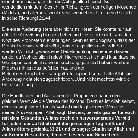
einnehmen lassen, an der du Wohlgefallen findest. So
wende dich mit dem Gesicht in Richtung von der heiligen Moschee
(Mekka), und allerorts, wo ihr seid, wendet euch mit dem Gesicht
in seine Richtung! 2:144.
Die erste Änderung steht aber nicht im Koran. Sie konnte nur auf
göttliche Anweisung hin geschehen und sie konnte nicht aus dem
Kopf des Propheten s entspringen, denn es ist unlogisch, dass der
Prophet s etwas selbst wählt, was er eigentlich nicht will: So
werden Wir dich gewiss eine Gebetsrichtung einnehmen lassen,
an der du Wohlgefallen findest. Hier wird deutlich und klar, dass die
Gläubigen damals ihre Gebetsrichtung geändert haben, weil der
Prophet r ihnen das befohlen hat, und der
Befehl des Propheten r war göttlich inspiriert sonst hätte Allah die
Änderung nicht sich zugeschrieben. „Und nicht machten Wir die
Gebetsrichtung…“
Die Handlungen und Aussagen des Propheten r haben den
gleichen Wert wie die Versen des Korans. Denn es ist Allah selbst,
der uns sagt nimmt ihn als Vorbild und folgt seinem Weg und
seinen Anweisungen. Allah sagt:
Gewiss, bereits gab es für euch
mit dem Gesandten Allahs doch ein hervorragendes Vorbild
für jeden, der auf Allah und den jenseitigen Tag hofft und
Allahs öfters gedenkt.33:21 und er sagte: Glaubt an Allah und
an Seinen Gesandten, den des Lesens und Schreibens