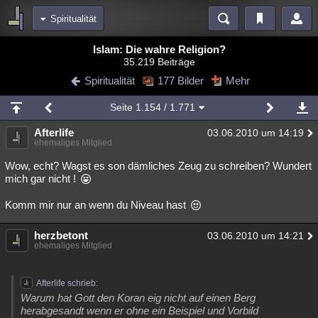
Spiritualität
Bereiche
Islam: Die wahre Religion?
35.219 Beiträge
Echtzeit
Diskussionen
Blogs
Videos
Statistiken
Spiritualität
177 Bilder
Mehr
Chat
Wiki
Neuigkeiten
Seite
1.154
/ 1.771
meine Rubriken
Afterlife
03.06.2010 um 14:19
Menschen
Wissenschaft
Politik
Mystery
Kriminalfälle
ehemaliges Mitglied
Spiritualität
Verschwörungen
Technologie
Ufologie
Wow, echt? Wagst es son dämliches Zeug zu schreiben? Wundert
mich gar nicht !
Natur
Umfragen
Unterhaltung
Komm mir nur an wenn du Niveau hast
weitere Rubriken
Philosophie
herzbetont
Träume
Orte
Esoterik
Literatur
03.06.2010 um 14:21
ehemaliges Mitglied
Astronomie
Helpdesk
Gruppen
Gaming
Filme
Afterlife schrieb:
Musik
Clash
Verbesserungen
Allmystery
English
Warum hat Gott den Koran eig nicht auf einen Berg
herabgesandt wenn er ohne ein Beispiel und Vorbild
Übersichten