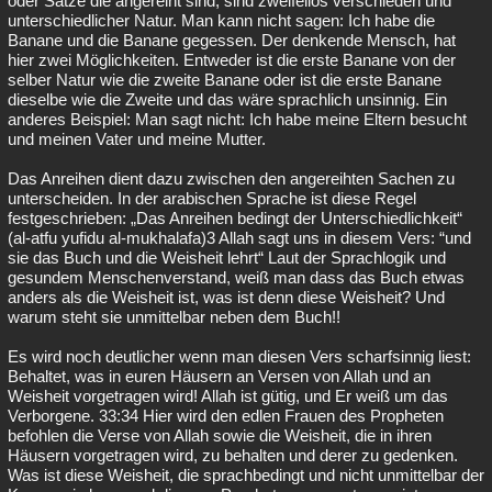
oder Sätze die angereiht sind, sind zweifellos verschieden und
unterschiedlicher Natur. Man kann nicht sagen: Ich habe die
Banane und die Banane gegessen. Der denkende Mensch, hat
hier zwei Möglichkeiten. Entweder ist die erste Banane von der
selber Natur wie die zweite Banane oder ist die erste Banane
dieselbe wie die Zweite und das wäre sprachlich unsinnig. Ein
anderes Beispiel: Man sagt nicht: Ich habe meine Eltern besucht
und meinen Vater und meine Mutter.
Das Anreihen dient dazu zwischen den angereihten Sachen zu
unterscheiden. In der arabischen Sprache ist diese Regel
festgeschrieben: „Das Anreihen bedingt der Unterschiedlichkeit“
(al-atfu yufidu al-mukhalafa)3 Allah sagt uns in diesem Vers: “und
sie das Buch und die Weisheit lehrt“ Laut der Sprachlogik und
gesundem Menschenverstand, weiß man dass das Buch etwas
anders als die Weisheit ist, was ist denn diese Weisheit? Und
warum steht sie unmittelbar neben dem Buch!!
Es wird noch deutlicher wenn man diesen Vers scharfsinnig liest:
Behaltet, was in euren Häusern an Versen von Allah und an
Weisheit vorgetragen wird! Allah ist gütig, und Er weiß um das
Verborgene. 33:34 Hier wird den edlen Frauen des Propheten
befohlen die Verse von Allah sowie die Weisheit, die in ihren
Häusern vorgetragen wird, zu behalten und derer zu gedenken.
Was ist diese Weisheit, die sprachbedingt und nicht unmittelbar der