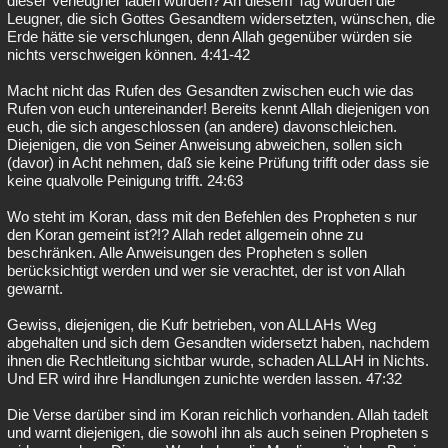
dieser Verleugner laden würden? An diesem Tag würden die
Leugner, die sich Gottes Gesandtem widersetzten, wünschen, die
Erde hätte sie verschlungen, denn Allah gegenüber würden sie
nichts verschweigen können. 4:41-42
Macht nicht das Rufen des Gesandten zwischen euch wie das
Rufen von euch untereinander! Bereits kennt Allah diejenigen von
euch, die sich angeschlossen (an andere) davonschleichen.
Diejenigen, die von Seiner Anweisung abweichen, sollen sich
(davor) in Acht nehmen, daß sie keine Prüfung trifft oder dass sie
keine qualvolle Peinigung trifft. 24:63
Wo steht im Koran, dass mit den Befehlen des Propheten s nur
den Koran gemeint ist?!? Allah redet allgemein ohne zu
beschränken. Alle Anweisungen des Propheten s sollen
berücksichtigt werden und wer sie verachtet, der ist von Allah
gewarnt.
Gewiss, diejenigen, die Kufr betrieben, von ALLAHs Weg
abgehalten und sich dem Gesandten widersetzt haben, nachdem
ihnen die Rechtleitung sichtbar wurde, schaden ALLAH in Nichts.
Und ER wird ihre Handlungen zunichte werden lassen. 47:32
Die Verse darüber sind im Koran reichlich vorhanden. Allah tadelt
und warnt diejenigen, die sowohl ihn als auch seinen Propheten s