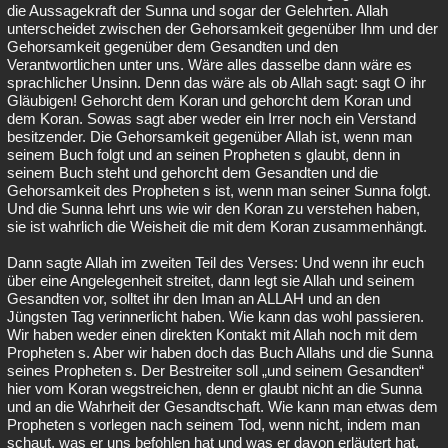
die Aussagekraft der Sunna und sogar der Gelehrten. Allah
unterscheidet zwischen der Gehorsamkeit gegenüber Ihm und der
Gehorsamkeit gegenüber dem Gesandten und den
Verantwortlichen unter uns. Wäre alles dasselbe dann wäre es
sprachlicher Unsinn. Denn das wäre als ob Allah sagt: sagt O ihr
Gläubigen! Gehorcht dem Koran und gehorcht dem Koran und
dem Koran. Sowas sagt aber weder ein Irrer noch ein Verstand
besitzender. Die Gehorsamkeit gegenüber Allah ist, wenn man
seinem Buch folgt und an seinen Propheten s glaubt, denn in
seinem Buch steht und gehorcht dem Gesandten und die
Gehorsamkeit des Propheten s ist, wenn man seiner Sunna folgt.
Und die Sunna lehrt uns wie wir den Koran zu verstehen haben,
sie ist wahrlich die Weisheit die mit dem Koran zusammenhängt.
Dann sagte Allah im zweiten Teil des Verses: Und wenn ihr euch
über eine Angelegenheit streitet, dann legt sie Allah und seinem
Gesandten vor, solltet ihr den Iman an ALLAH und an den
Jüngsten Tag verinnerlicht haben. Wie kann das wohl passieren.
Wir haben weder einen direkten Kontakt mit Allah noch mit dem
Propheten s. Aber wir haben doch das Buch Allahs und die Sunna
seines Propheten s. Der Bestreiter soll „und seinem Gesandten“
hier vom Koran wegstreichen, denn er glaubt nicht an die Sunna
und an die Wahrheit der Gesandtschaft. Wie kann man etwas dem
Propheten s vorlegen nach seinem Tod, wenn nicht, indem man
schaut, was er uns befohlen hat und was er davon erläutert hat.