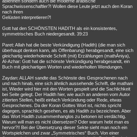
ablehnen sondern auch die moderne arabische
Sprachwissenschaftler?! Wollen diese Leute jetzt auch den Koran
nach ihren
Gelüsten interpretieren?!
Gott hat den SCHÖNSTEN HADITH als ein konsistentes,
symmetrisches Buch niedergesandt. 39:23
Paret: Allah hat die beste Verkündigung (Hadith) (die man sich
überhaupt denken kann, als Offenbarung) herabgesandt, eine sich
gleichartig wiederholende Schrift (mit) Erzählungen (mathÁniya),
Al-Azhar: Gott hat die schönste Verkündigung herabgesandt, ein
Buch mit gleichartigen Worten und wiederholten Wendungen.
Zaydan: ALLAH sandte das Schönste des Gesprochenen nach
und nach hinab, eine sich ähnlich aussehende Schrift, die mathani
ist, Wieder wird hier mit den Worten gespielt und die Sachlichkeit
bei Seite gelegt. Der Hadith hier, wie auch an anderen vom Autor
zitierten Stellen, heißt einfach Verkündung oder Rede, etwas
Gesprochenes. Da der Koran Gottes Wort ist, nichts spricht
dagegen, sprachlich gesehen, es als Hadith zu bezeichnen. Aber
das Wort Hadith zusammenhanglos zu betonen ist verdächtig.
Warum will man es nicht übersetzen? Oder warum hebt man es
hervor?!! Bei der Übersetzung dieser Sekte sieht man noch ein
Wortspielchen und zwar „Symmetrisches“ Buch. Von einer