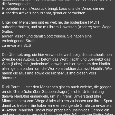
die Aussagen des
Propheten r zum Ausdruck bringt. Lass uns die Verse, die der
Autor des Artikels benutzt hat, genauer betrachten.
Unter den Menschen gibt es welche, die bodenlose HADITH
aufrechterhalten, und so mit ihrem Unwissen (Andere) vom Wege
Gottes
abirren lassen und damit Spott treiben. Sie haben eine
erniedrigende Strafe
zu erwarten. 31:6
Die Übersetzung, die hier verwendet wird, zeigt die abscheulichen
Zwecke des Autors. Er betont das Wort Hadith und übersetzt das
Wort (Lahw) mit „bodenlose“, obwohl es hier nicht um den Hadith
allein geht, sondern um die Wortkonstruktion „Lahwul Hadith“. Wie
haben die Muslime sowie die Nicht-Muslime diesen Vers
übersetzt.
Rudi Paret : Unter den Menschen gibt es auch welche, die (gegen
ernste Gespräche über Glaubensfragen) leichte Unterhaltung
(lahwa l-ÎadÐthi) einhandeln, um in (ihrem) Unverstand (ihre
Mitmenschen) vom Wege Allahs abirren zu lassen und ihren Spott
damit zu treiben. Sie haben eine erniedrigende Strafe zu erwarten.
Al-Azhar: Mancher Ungläubige prägt sich unsinniges Gerede ein
und verbreitet es, um die Menschen ohne Wissen von Gottes Weg