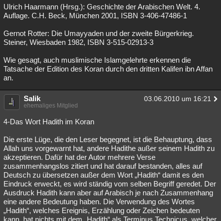
Ulrich Haarmann (Hrsg.): Geschichte der Arabischen Welt. 4.
Auflage. C.H. Beck, München 2001, ISBN 3-406-47486-1
Gernot Rotter: Die Umayyaden und der zweite Bürgerkrieg.
Steiner, Wiesbaden 1982, ISBN 3-515-02913-3
Wie gesagt, auch muslimische Islamgelehrte erkennen die
Tatsache der Edition des Koran durch den dritten Kalifen ibn Affan
an.
Salik
03.06.2010 um 16:21
ehemaliges Mitglied
4-Das Wort Hadith im Koran
Die erste Lüge, die den Leser begegnet, ist die Behauptung, dass
Allah uns vorgewarnt hat, andere Hadithe außer seinem Hadith zu
akzeptieren. Dafür hat der Autor mehrere Verse
zusammenhangslos zitiert und hat darauf bestanden, alles auf
Deutsch zu übersetzen außer dem Wort „Hadith“ damit es den
Eindruck erweckt, es wird ständig vom selben Begriff geredet. Der
Ausdruck Hadith kann aber auf Arabisch je nach Zusammenhang
eine andere Bedeutung haben. Die Verwendung des Wortes
„Hadith“, welches Ereignis, Erzählung oder Zeichen bedeuten
kann, hat nichts mit dem „Hadith“ als Terminus Technicus, welcher