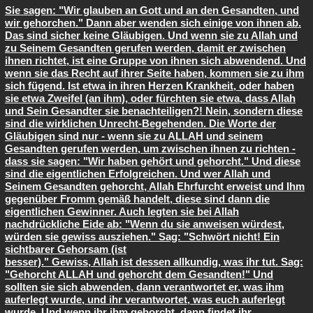
Sie sagen: "Wir glauben an Gott und an den Gesandten, und
wir gehorchen." Dann aber wenden sich einige von ihnen ab.
Das sind sicher keine Gläubigen. Und wenn sie zu Allah und
zu Seinem Gesandten gerufen werden, damit er zwischen
ihnen richtet, ist eine Gruppe von ihnen sich abwendend. Und
wenn sie das Recht auf ihrer Seite haben, kommen sie zu ihm
sich fügend. Ist etwa in ihren Herzen Krankheit, oder haben
sie etwa Zweifel (an ihm), oder fürchten sie etwa, dass Allah
und Sein Gesandter sie benachteiligen?! Nein, sondern diese
sind die wirklichen Unrecht-Begehenden. Die Worte der
Gläubigen sind nur - wenn sie zu ALLAH und seinem
Gesandten gerufen werden, um zwischen ihnen zu richten -
dass sie sagen: "Wir haben gehört und gehorcht." Und diese
sind die eigentlichen Erfolgreichen. Und wer Allah und
Seinem Gesandten gehorcht, Allah Ehrfurcht erweist und Ihm
gegenüber Fromm gemäß handelt, diese sind dann die
eigentlichen Gewinner. Auch legten sie bei Allah
nachdrückliche Eide ab: "Wenn du sie anweisen würdest,
würden sie gewiss ausziehen." Sag: "Schwört nicht! Ein
sichtbarer Gehorsam (ist
besser)." Gewiss, Allah ist dessen allkundig, was ihr tut. Sag:
"Gehorcht ALLAH und gehorcht dem Gesandten!" Und
sollten sie sich abwenden, dann verantwortet er, was ihm
auferlegt wurde, und ihr verantwortet, was euch auferlegt
wurde. Und wenn ihr ihm gehorcht, dann findet ihr