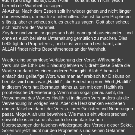
euch (und sagt nichts). Doch Allah Y schämt sich nicht, (euch
hiermit) die Wahrheit zu sagen.
Al-Azhar: Nach dem Essen sollt ihr wieder gehen und nicht länger
dort verweilen, um euch zu unterhalten. Das ist für den Propheten
s lästig, aber er scheut sich, es euch zu sagen. Gott aber scheut
sich nicht vor der Wahrheit.
Zaydan: und wenn ihr gegessen habt, dann geht auseinander - und
ohne es euch bei einer Unterhaltung gemütlich zu machen. Dies
belästigt den Propheten s , und er ist vor euch beschämt, aber
ALLAH findet nichts Beschämendes an der Wahrheit.
Wieder eine schamlose Verfälschung der Verse. Während der
Vers uns die Ethik der Einladung lehren will, dreht diese Sekte die
Worte um damit es einen anderen Sinn gibt. Allah Y benutzt
einfach das gelläufige Wort, was man auf arabisch für Diskussion
benutzt wird und zwar „Hadith“ , die Bedeutung vom Wort „Hadith“
in diesem Vers hat überhaupt nichts zu tun mit dem Hadith als
prophetische Überlieferung. Wenn man sogar genau sieht, die
Verwendung des Wortes Hadith ist in diesem Vers anders als die
Verwendung im vorigen Vers. Aber die Herzkranken verdrehen
und verfälschen damit der Vers zu ihren Gelüsten und Neuerungen
passt. Möge Allah uns bewahren. Wie man sieht widersprechen
sowohl die islamische als auch die orientalistischen
Übersetzungen der falschen Wiedergabe des Verses dieser Sekte.
Sollen wir jetzt nicht nur den Propheten s und seinen Gefährten