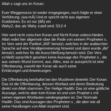
Allah s sagt uns im Koran:
Euer Weggenosse ist weder irregegangen, noch folgte er einer
Verführung. (wa-mÁ) Und er spricht nicht aus eigenem
Gutdünken. Es ist nur (illÁ) ein
Wahy2, das als Wahy zuteil wird. 53:2-4
Hier wird nicht zwischen Koran und Nicht-Koran unterschieden.
Allah redet hier allgemein über die Rede von seinem Propheten s.
Im Vers wird der Partikel „MÁ“ benutzt, welches in der arabischen
Sprache auf eine Verallgemeinerung hinweist und dann wurde „illa“
benutzt, welches für die Ausschließung benutzt wird. Der Vers
schließt sprachlich gesehen keine Aussage des Propheten s , die
aus seinem Mund kommt, aus. Alles, was er ausspricht ist eine
Offenbarung, sowohl der Koran als auch seine
Erklärungen und Anweisungen.
Die Offenbarung beinhaltet bei den Muslimen dreierlei: Der Koran:
Das ist die Offenbarung, dessen Wortlaut und deren Bedeutung
direkt von Allah stammen. Der Heilige Hadith: Das ist eine göttliche
Aussage, welche aber kein Koran ist und vom Prophet s mit
seinen eigenen Wortlauten wiedergegeben ist. Der Normale
Hadith: Das sind Aussagen des Propheten s , die aber wie all
seine Handlungen von Allah inspiriert sind.