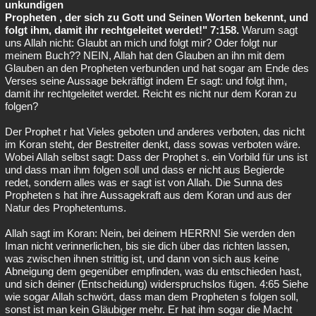
unkundigen
Propheten , der sich zu Gott und Seinen Worten bekennt, und
folgt ihm, damit ihr rechtgeleitet werdet!" 7:158.
Warum sagt
uns Allah nicht: Glaubt an mich und folgt mir? Oder folgt nur
meinem Buch?? NEIN, Allah hat den Glauben an ihn mit dem
Glauben an den Propheten verbunden und hat sogar am Ende des
Verses seine Aussage bekräftigt indem Er sagt: und folgt ihm,
damit ihr rechtgeleitet werdet. Reicht es nicht nur dem Koran zu
folgen?
Der Prophet r hat Vieles geboten und anderes verboten, das nicht
im Koran steht, der Bestreiter denkt, dass sowas verboten wäre.
Wobei Allah selbst sagt: Dass der Prophet s. ein Vorbild für uns ist
und dass man ihm folgen soll und dass er nicht aus Begierde
redet, sondern alles was er sagt ist von Allah. Die Sunna des
Propheten s hat ihre Aussagekraft aus dem Koran und aus der
Natur des Prophetentums.
Allah sagt im Koran: Nein, bei deinem HERRN! Sie werden den
Iman nicht verinnerlichen, bis sie dich über das richten lassen,
was zwischen ihnen strittig ist, und dann von sich aus keine
Abneigung dem gegenüber empfinden, was du entschieden hast,
und sich deiner (Entscheidung) widerspruchslos fügen. 4:65 Siehe
wie sogar Allah schwört, dass man dem Propheten s folgen soll,
sonst ist man kein Gläubiger mehr. Er hat ihm sogar die Macht