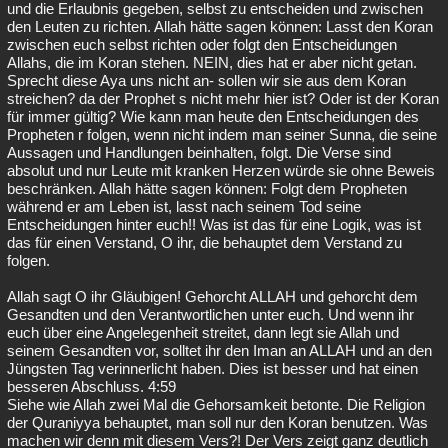
und die Erlaubnis gegeben, selbst zu entscheiden und zwischen
den Leuten zu richten. Allah hätte sagen können: Lasst den Koran
zwischen euch selbst richten oder folgt den Entscheidungen
Allahs, die im Koran stehen. NEIN, dies hat er aber nicht getan.
Sprecht diese Aya uns nicht an- sollen wir sie aus dem Koran
streichen? da der Prophet s nicht mehr hier ist? Oder ist der Koran
für immer gültig? Wie kann man heute den Entscheidungen des
Propheten r folgen, wenn nicht indem man seiner Sunna, die seine
Aussagen und Handlungen beinhalten, folgt. Die Verse sind
absolut und nur Leute mit kranken Herzen würde sie ohne Beweis
beschränken. Allah hätte sagen können: Folgt dem Propheten
während er am Leben ist, lasst nach seinem Tod seine
Entscheidungen hinter euch!! Was ist das für eine Logik, was ist
das für einen Verstand, O ihr, die behauptet dem Verstand zu
folgen.
Allah sagt O ihr Gläubigen! Gehorcht ALLAH und gehorcht dem
Gesandten und den Verantwortlichen unter euch. Und wenn ihr
euch über eine Angelegenheit streitet, dann legt sie Allah und
seinem Gesandten vor, solltet ihr den Iman an ALLAH und an den
Jüngsten Tag verinnerlicht haben. Dies ist besser und hat einen
besseren Abschluss. 4:59
Siehe wie Allah zwei Mal die Gehorsamkeit betonte. Die Religion
der Quraniyya behauptet, man soll nur den Koran benutzen. Was
machen wir denn mit diesem Vers?! Der Vers zeigt ganz deutlich