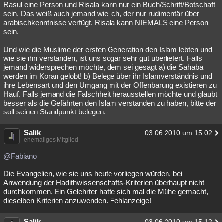
Rasul eine Person und Risala kann nur ein Buch/Schrift/Botschaft
sein. Das weiß auch jemand wie ich, der nur rudimentär über
arabischkenntnisse verfügt. Risala kann NIEMALS eine Person
sein.
Und wie die Muslime der ersten Generation den Islam lebten und
wie sie ihn verstanden, ist uns sogar sehr gut überliefert. Falls
jemand widersprechen möchte, dem sei gesagt a) die Sahaba
werden im Koran gelobt! b) Belege über ihr Islamverständnis und
ihre Lebensart und den Umgang mit der Offenbarung existieren zu
Hauf. Falls jemand die Falschheit herausstellen möchte und glaubt
besser als die Gefährten den Islam verstanden zu haben, bitte der
soll seinen Standpunkt belegen.
Salik
03.06.2010 um 15:02
ehemaliges Mitglied
@Fabiano
Die Evangelien, wie sie uns heute vorliegen würden, bei
Anwendung der Hadithwissenschafts-Kriterien überhaupt nicht
durchkommen. Ein Gelehrter hatte sich mal die Mühe gemacht,
dieselben Kriterien anzuwenden. Fehlanzeige!
Salik
03.06.2010 um 15:12