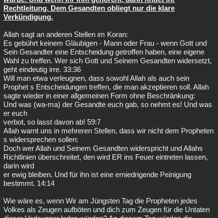
Rechtleitung. Dem Gesandten obliegt nur die klare
Verkündigung.
Allah sagt an anderen Stellen im Koran:
Es gebührt keinem Gläubigen - Mann oder Frau - wenn Gott und
Sein Gesandter eine Entscheidung getroffen haben, eine eigene
Wahl zu treffen. Wer sich Gott und Seinem Gesandten widersetzt,
geht eindeutig irre. 33:36
Will man etwa verleugnen, dass sowohl Allah als auch sein
Prophet s Entscheidungen treffen, die man akzeptieren soll. Allah
sagte wieder in einer allgemeinen Form ohne Beschränkung:
Und was (wa-ma) der Gesandte euch gab, so nehmt es! Und was
er euch
verbot, so lasst davon ab! 59:7
Allah warnt uns in mehreren Stellen, dass wir nicht dem Propheten
s widersprechen sollen:
Doch wer Allah und Seinem Gesandten widerspricht und Allahs
Richtlinien überschreitet, den wird ER ins Feuer eintreten lassen,
darin wird
er ewig bleiben. Und für ihn ist eine erniedrigende Peinigung
bestimmt. 14:14
Wie wäre es, wenn Wir am Jüngsten Tag die Propheten jedes
Volkes als Zeugen aufböten und dich zum Zeugen für die Untaten