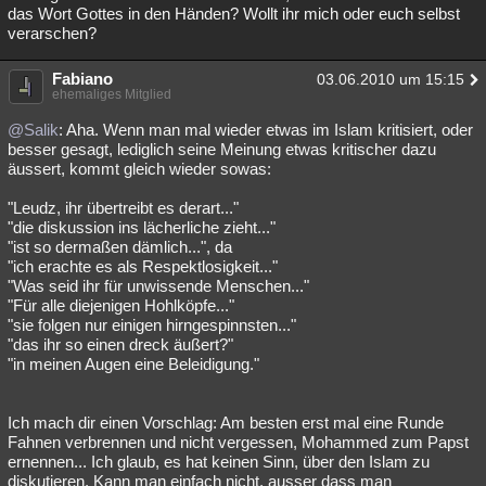
das Wort Gottes in den Händen? Wollt ihr mich oder euch selbst
verarschen?
Fabiano
03.06.2010 um 15:15
ehemaliges Mitglied
@Salik
: Aha. Wenn man mal wieder etwas im Islam kritisiert, oder
besser gesagt, lediglich seine Meinung etwas kritischer dazu
äussert, kommt gleich wieder sowas:
"Leudz, ihr übertreibt es derart..."
"die diskussion ins lächerliche zieht..."
"ist so dermaßen dämlich...", da
"ich erachte es als Respektlosigkeit..."
"Was seid ihr für unwissende Menschen..."
"Für alle diejenigen Hohlköpfe..."
"sie folgen nur einigen hirngespinnsten..."
"das ihr so einen dreck äußert?"
"in meinen Augen eine Beleidigung."
Ich mach dir einen Vorschlag: Am besten erst mal eine Runde
Fahnen verbrennen und nicht vergessen, Mohammed zum Papst
ernennen... Ich glaub, es hat keinen Sinn, über den Islam zu
diskutieren. Kann man einfach nicht, ausser dass man