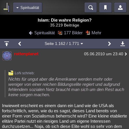
Spiritualität
Bereiche
Islam: Die wahre Religion?
35.219 Beiträge
Echtzeit
Diskussionen
Blogs
Videos
Statistiken
Spiritualität
177 Bilder
Mehr
Chat
Wiki
Neuigkeiten
3
Seite
1.162
/ 1.771
meine Rubriken
rottenplanet
05.06.2010 um 23:40
Menschen
Wissenschaft
Politik
Mystery
Kriminalfälle
Spiritualität
Verschwörungen
Technologie
Ufologie
LoN schrieb:
Natur
Umfragen
Unterhaltung
Nichts für ungut aber die Amerikaner werden mehr oder
weniger von einer reichen Bildungselite regiert und aufgrund
weitere Rubriken
fehlendem sozialen Netz braucht man sich um den Rest auch
keine sorgen machen.
Philosophie
Träume
Orte
Esoterik
Literatur
Inwieweit erscheint es einem dann ein Land wie die USA als
Astronomie
Helpdesk
Gruppen
Gaming
Filme
fortschrittlich, wenn, wie du es sagst, dieses Land bereits von
einer Form von Sozialismus beherrscht wird? Eine kleine etablierte
Musik
Clash
Verbesserungen
Allmystery
English
elitäre Partei nutzt ein riesiges Land um eigene Interessen
durchzusetzen... Naja, ob sich diese Elite wohl so sehr von dem
Übersichten