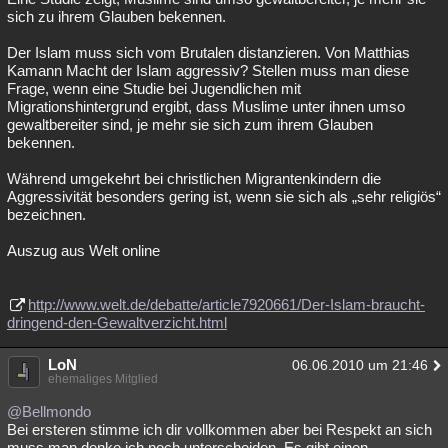
sich zu ihrem Glauben bekennen.
Der Islam muss sich vom Brutalen distanzieren. Von Matthias
Kamann Macht der Islam aggressiv? Stellen muss man diese
Frage, wenn eine Studie bei Jugendlichen mit
Migrationshintergrund ergibt, dass Muslime unter ihnen umso
gewaltbereiter sind, je mehr sie sich zum ihrem Glauben
bekennen.
Während umgekehrt bei christlichen Migrantenkindern die
Aggressivität besonders gering ist, wenn sie sich als „sehr religiös“
bezeichnen.
Auszug aus Welt online
http://www.welt.de/debatte/article7920661/Der-Islam-braucht-
dringend-den-Gewaltverzicht.html
LoN
06.06.2010 um 21:46
ehemaliges Mitglied
@Bellmondo
Bei ersteren stimme ich dir vollkommen aber bei Respekt an sich
muss man denke ich noch unterscheiden. Es gibt einen