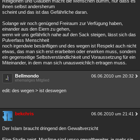
Religionen und Glauben macht die Menschen dumm, nur dass es
ihnen selbst andersherum
scheint und das ist das Gefährliche daran.
Solange wir noch genügend Freiraum zur Verfügung haben,
einander aus den Eiern zu gehen,
wenn wir uns gefährlich nahe auf den Sack steigen, lässt sich das
Pulverfass Menschheit
noch irgendwie besänftigen und des wegen ist Respekt auch nicht
etwas, das man sich erst erarbeiten oder erwirken muss, sondern
ein gegenseitige Selbstverständlichkeit und Voraussetzung für ein
Miteinander, in dem man sich unausweichlich ertragen muss.
Bellmondo
06.06.2010 um 20:32
ehemaliges Mitglied
edit: des wegen > ist deswegen
bekchris
06.06.2010 um 21:41
Der Islam braucht dringend den Gewaltverzicht
Eine Studie zeigt, Muslime sind umso gewaltbereiter, je mehr sie