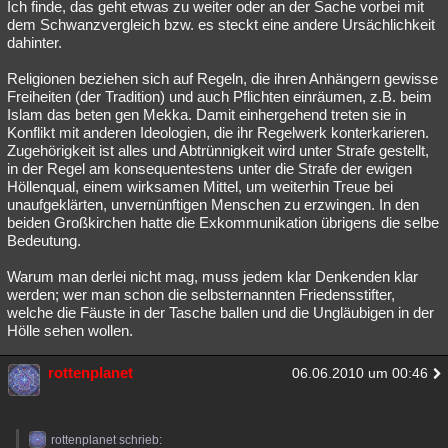
Ich finde, das geht etwas zu weiter oder an der Sache vorbei mit
dem Schwanzvergleich bzw. es steckt eine andere Ursächlichkeit
dahinter.
Religionen beziehen sich auf Regeln, die ihren Anhängern gewisse
Freiheiten (der Tradition) und auch Pflichten einräumen, z.B. beim
Islam das beten gen Mekka. Damit einhergehend treten sie in
Konflikt mit anderen Ideologien, die ihr Regelwerk konterkarieren.
Zugehörigkeit ist alles und Abtrünnigkeit wird unter Strafe gestellt,
in der Regel am konsequentestens unter die Strafe der ewigen
Höllenqual, einem wirksamen Mittel, um weiterhin Treue bei
unaufgeklärten, unvernünftigen Menschen zu erzwingen. In den
beiden Großkirchen hatte die Exkommunikation übrigens die selbe
Bedeutung.
Warum man derlei nicht mag, muss jedem klar Denkenden klar
werden; wer man schon die selbsternannten Friedensstifter,
welche die Fäuste in der Tasche ballen und die Ungläubigen in der
Hölle sehen wollen.
rottenplanet
06.06.2010 um 00:46
rottenplanet schrieb: