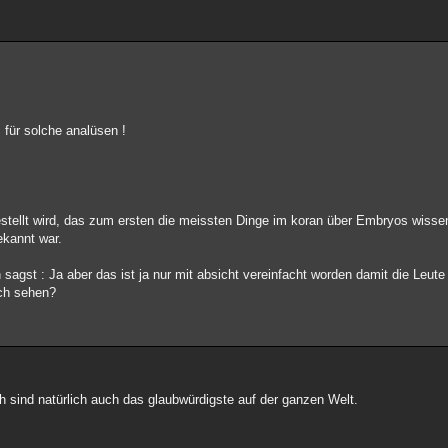
 für solche analüsen !
estellt wird, das zum ersten die meissten Dinge im koran über Embryos wissen
bekannt war.
n sagst : Ja aber das ist ja nur mit absicht vereinfacht worden damit die Leu
ch sehen?
ah sind natürlich auch das glaubwürdigste auf der ganzen Welt.