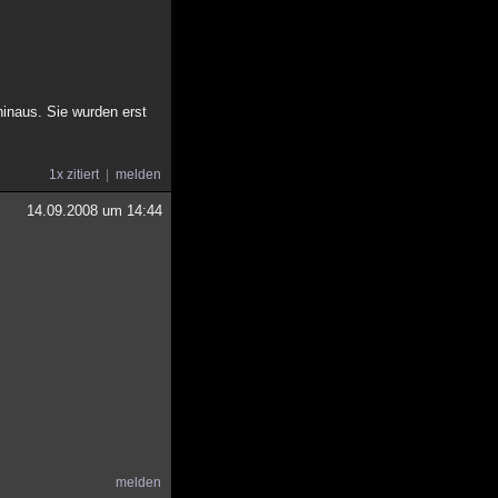
hinaus. Sie wurden erst
1x zitiert
melden
14.09.2008 um 14:44
melden