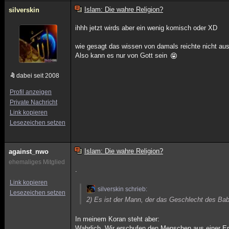
Islam: Die wahre Religion?
silverskin
ihhh jetzt wirds aber ein wenig komisch oder XD
wie gesagt das wissen von damals reichte nicht aus
Also kann es nur von Gott sein
dabei seit 2008
Profil anzeigen
Private Nachricht
Link kopieren
Lesezeichen setzen
Islam: Die wahre Religion?
against_nwo
ehemaliges Mitglied
.
Link kopieren
silverskin schrieb:
Lesezeichen setzen
2) Es ist der Mann, der das Geschlecht des Bab
In meinem Koran steht aber:
Wahrlich, Wir erschufen den Menschen aus einer E