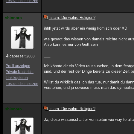
Lesezeichen setzen
Islam: Die wahre Religion?
shionoro
ihhh jetzt wirds aber ein wenig komisch oder XD
wie gesagt das wissen von damals reichte nicht aus
Also kann es nur von Gott sein
___
dabei seit 2008
Profil anzeigen
Ich könnte dir ein Video raussuschen, in dem festg
sind, und der rest der Dinge bereits zu dieser Zeit 
Private Nachricht
Link kopieren
Willst du wirklich das ich das tue, nur damit du dan
Lesezeichen setzen
verstehen, und ja sowieso muss man das symbolis
Islam: Die wahre Religion?
shionoro
Ja, diese wissenschaftler von seiten wie way-to-all