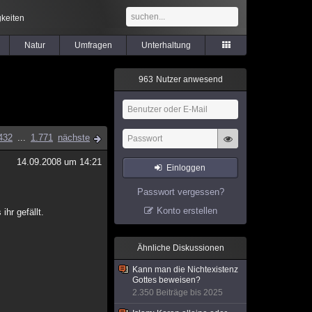
keiten
Natur
Umfragen
Unterhaltung
9
6
3
Nutzer anwesend
432
...
1.771
nächste
14.09.2008 um 14:21
Einloggen
Passwort vergessen?
Konto erstellen
ihr gefällt.
Ähnliche Diskussionen
Kann man die Nichtexistenz
Gottes beweisen?
2.350 Beiträge bis 2025