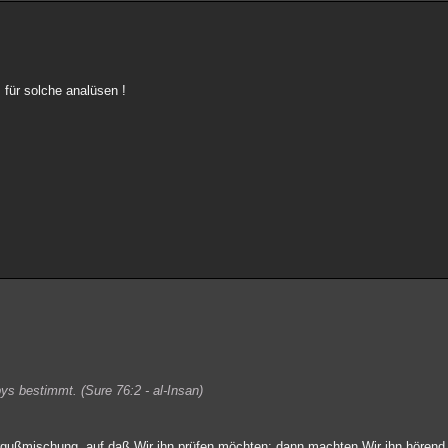
 für solche analüsen !
ys bestimmt. (Sure 76:2 - al-Insan)
rgußmischung, auf daß Wir ihn prüfen möchten; dann machten Wir ihn hörend