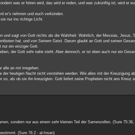
sondern was er hören wird, das wird er reden, und was zukünftig ist, wird er e
ird er‘s nehmen und euch verkünden.
ie nur ins richtige Licht.
ben und sagt von Gott nichts als die Wahrheit. Wahrlich, der Messias, Jesus, S
ntboten hat, und von Seinem Geist. Darum glaubt an Gott und seinen Gesandt
t nur ein einziger Gott.
ieben, der Gott sehr nahe steht. Aber dennoch, er ist eben auch nur ein Ges
 alle an mir irregehen.
e der heutigen Nacht nicht verstehen werden. Wie alles mit der Kreuzigung abl
r so, als ob sie ihn kreuzigten. Gott liefert seine Propheten nicht ans Kreuz 
en, sondern nur aus einem sehr kleinen Teil der Samenzellen. (Sure 75:36, 
estimmt. (Sure 76:2 - al-Insan)