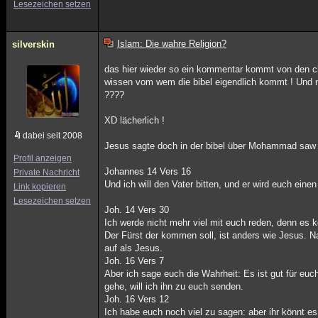
Lesezeichen setzen
Islam: Die wahre Religion?
silverskin
das hier wieder so ein kommentar kommt von den chr
wissen vom wem die bibel eigendlich kommt ! Und ni
????
XD lächerlich !
dabei seit 2008
Jesus sagte doch in der bibel über Mohammad saw 
Profil anzeigen
Johannes 14 Vers 16
Private Nachricht
Und ich will den Vater bitten, und er wird euch eine
Link kopieren
Lesezeichen setzen
Joh. 14 Vers 30
Ich werde nicht mehr viel mit euch reden, denn es k
Der Fürst der kommen soll, ist anders wie Jesus. Na
auf als Jesus.
Joh. 16 Vers 7
Aber ich sage euch die Wahrheit: Es ist gut für eu
gehe, will ich ihn zu euch senden.
Joh. 16 Vers 12
Ich habe euch noch viel zu sagen: aber ihr könnt es