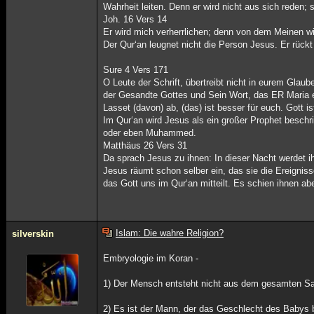
Wahrheit leiten. Denn er wird nicht aus sich reden; 
Joh. 16 Vers 14
Er wird mich verherrlichen; denn von dem Meinen w
Der Qur‘an leugnet nicht die Person Jesus. Er rückt s
Sure 4 Vers 171
O Leute der Schrift, übertreibt nicht in eurem Glau
der Gesandte Gottes und Sein Wort, das ER Maria e
Lasset (davon) ab, (das) ist besser für euch. Gott is
Im Qur‘an wird Jesus als ein großer Prophet beschr
oder eben Muhammed.
Matthäus 26 Vers 31
Da sprach Jesus zu ihnen: In dieser Nacht werdet ihr
Jesus räumt schon selber ein, das sie die Ereigniss
das Gott uns im Qur‘an mitteilt. Es schien ihnen abe
Islam: Die wahre Religion?
silverskin
Embryologie im Koran -
1) Der Mensch entsteht nicht aus dem gesamten Sam
2) Es ist der Mann, der das Geschlecht des Babys b