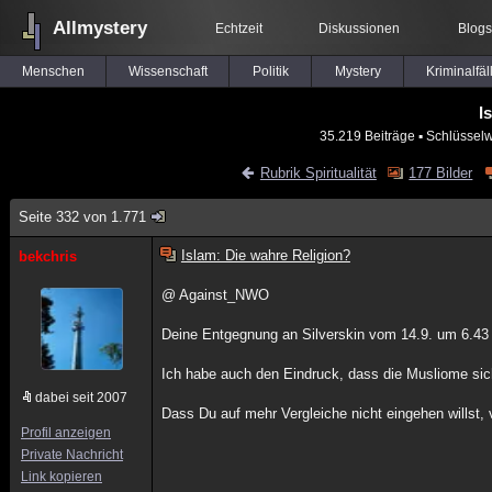
Allmystery
Echtzeit
Diskussionen
Blogs
Menschen
Wissenschaft
Politik
Mystery
Kriminalfäl
I
35.219 Beiträge
▪ Schlüsselw
Rubrik Spiritualität
177 Bilder
Seite 332 von 1.771
Islam: Die wahre Religion?
bekchris
@ Against_NWO
Deine Entgegnung an Silverskin vom 14.9. um 6.43 Uhr
Ich habe auch den Eindruck, dass die Musliome sich
dabei seit 2007
Dass Du auf mehr Vergleiche nicht eingehen willst, 
Profil anzeigen
Private Nachricht
Link kopieren