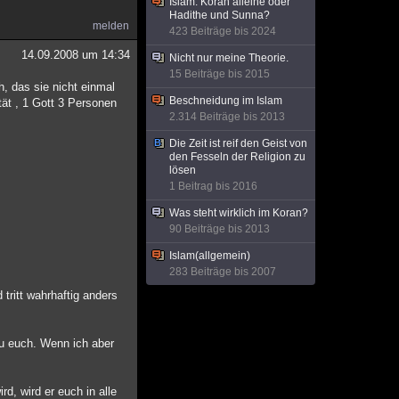
Islam: Koran alleine oder
Hadithe und Sunna?
melden
423 Beiträge bis 2024
14.09.2008 um 14:34
Nicht nur meine Theorie.
15 Beiträge bis 2015
, das sie nicht einmal
Beschneidung im Islam
tät , 1 Gott 3 Personen
2.314 Beiträge bis 2013
Die Zeit ist reif den Geist von
den Fesseln der Religion zu
lösen
1 Beitrag bis 2016
Was steht wirklich im Koran?
90 Beiträge bis 2013
Islam(allgemein)
283 Beiträge bis 2007
tritt wahrhaftig anders
zu euch. Wenn ich aber
d, wird er euch in alle