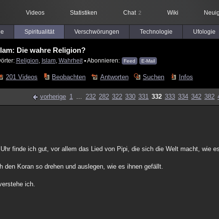
Videos
Statistiken
Chat
Wiki
Neuig
2
le
Spiritualität
Verschwörungen
Technologie
Ufologie
slam: Die wahre Religion?
örter:
Religion
,
Islam
,
Wahrheit
▪ Abonnieren:
Feed
E-Mail
201 Videos
Beobachten
Antworten
Suchen
Infos
vorherige
1
...
232
282
322
330
331
332
333
334
342
382
 finde ich gut, vor allem das Lied von Pipi, die sich die Welt macht, wie es 
 den Koran so drehen und auslegen, wie es ihnen gefällt.
verstehe ich.