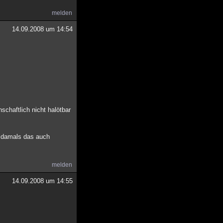
melden
14.09.2008 um 14:54
schaftlich nicht halötbar
te damals das auch
melden
14.09.2008 um 14:55