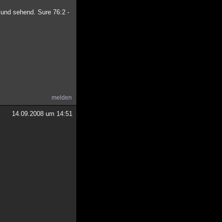
und sehend. Sure 76:2 -
melden
14.09.2008 um 14:51