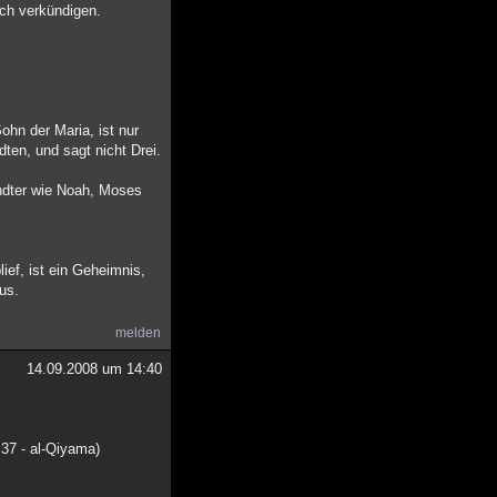
uch verkündigen.
ohn der Maria, ist nur
en, und sagt nicht Drei.
andter wie Noah, Moses
ief, ist ein Geheimnis,
aus.
melden
14.09.2008 um 14:40
37 - al-Qiyama)