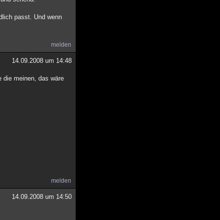
dlich passt. Und wenn
melden
14.09.2008 um 14:48
e die meinen, das wäre
melden
14.09.2008 um 14:50