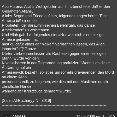
Abu Huraira, Allahs Wohlgefallen auf ihm, berichtete, daß er den
Gesandten Allahs,
Allahs Segen und Friede auf ihm, folgendes sagen hörte: "Eine
Ameise biß einen der
Propheten, der daraufhin seinen Befehl gab, das ganze
Ameisendorf zu verbrennen.
Und Allah gab ihm folgendes ein: »Nur weil dich eine einzige
Ameise gebissen hat,
hast du dafür eines der Völker* verbrennen lassen, das Allah
lobpreist?«"(*Ganze
Dörfer verbrennen lassen als Racheakt gegen einen einzigen
Mann, wurde von den
Kolonialherren in der Tagesordnung praktiziert. Wenn sich diese
Äußerung auf ein
Ameisenvolk bezieht, so ist es umsomehr gravierender, den Mord
an einem Allah
preisenden Volk zu begehen, wie dies mit den Muslimen durch
christliche Hände
während der Kreuzzüge gemacht wurde)
--------------------------------------------------------------------------------
[Sahih Al-Bucharyy Nr. 3019]
--------------------------------------------------------------------------------
carless
14.09.2008 um 15:32