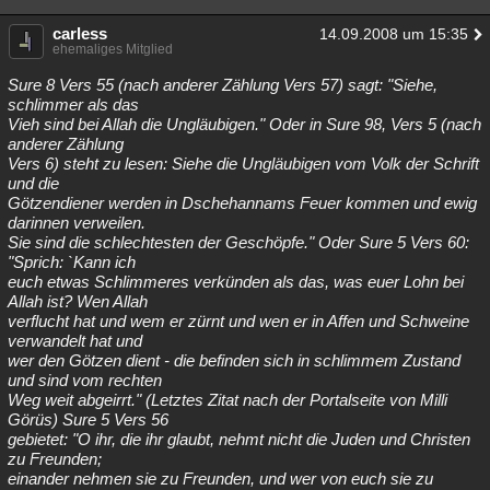
carless
14.09.2008 um 15:35
ehemaliges Mitglied
Sure 8 Vers 55 (nach anderer Zählung Vers 57) sagt: "Siehe,
schlimmer als das
Vieh sind bei Allah die Ungläubigen." Oder in Sure 98, Vers 5 (nach
anderer Zählung
Vers 6) steht zu lesen: Siehe die Ungläubigen vom Volk der Schrift
und die
Götzendiener werden in Dschehannams Feuer kommen und ewig
darinnen verweilen.
Sie sind die schlechtesten der Geschöpfe." Oder Sure 5 Vers 60:
"Sprich: `Kann ich
euch etwas Schlimmeres verkünden als das, was euer Lohn bei
Allah ist? Wen Allah
verflucht hat und wem er zürnt und wen er in Affen und Schweine
verwandelt hat und
wer den Götzen dient - die befinden sich in schlimmem Zustand
und sind vom rechten
Weg weit abgeirrt." (Letztes Zitat nach der Portalseite von Milli
Görüs) Sure 5 Vers 56
gebietet: "O ihr, die ihr glaubt, nehmt nicht die Juden und Christen
zu Freunden;
einander nehmen sie zu Freunden, und wer von euch sie zu