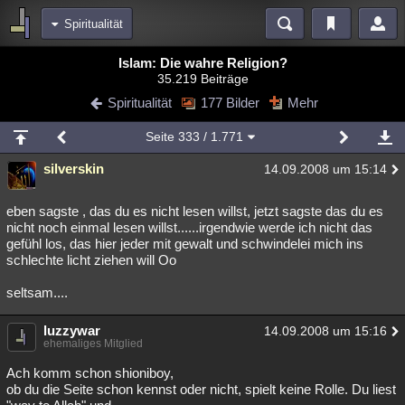
Spiritualität
Bereiche
Islam: Die wahre Religion?
35.219 Beiträge
Echtzeit
Diskussionen
Blogs
Videos
Statistiken
Spiritualität
177 Bilder
Mehr
Chat
Wiki
Neuigkeiten
Seite
333
/ 1.771
meine Rubriken
silverskin
14.09.2008 um 15:14
Menschen
Wissenschaft
Politik
Mystery
Kriminalfälle
Spiritualität
Verschwörungen
Technologie
Ufologie
eben sagste , das du es nicht lesen willst, jetzt sagste das du es
nicht noch einmal lesen willst......irgendwie werde ich nicht das
gefühl los, das hier jeder mit gewalt und schwindelei mich ins
Natur
Umfragen
Unterhaltung
schlechte licht ziehen will Oo
weitere Rubriken
seltsam....
Philosophie
Träume
Orte
Esoterik
Literatur
luzzywar
14.09.2008 um 15:16
Astronomie
Helpdesk
Gruppen
Gaming
Filme
ehemaliges Mitglied
Musik
Clash
Verbesserungen
Allmystery
English
Ach komm schon shioniboy,
ob du die Seite schon kennst oder nicht, spielt keine Rolle. Du liest
Übersichten