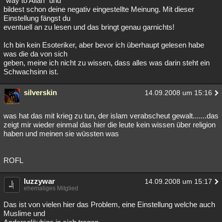
"way to Allah" und
bildest schon deine negativ eingestellte Meinung. Mit dieser
Besucht
Teilgenommen
Alle
Neue
Geschlossen
Einstellung fängst du
eventuell an zu lesen und das bringt genau garnichts!
Lesenswert
Schlüsselwörter
Ich bin kein Esoteriker, aber bevor ich überhaupt gelesen habe
was die da von sich
geben, meine ich nicht zu wissen, dass alles was darin steht ein
Schwachsinn ist.
silverskin
14.09.2008 um 15:16
was hat das mit krieg zu tun, der islam verabscheut gewalt.......das
zeigt mir wieder einmal das hier die leute kein wissen über religion
haben und meinen sie wüssten was
ROFL
luzzywar
14.09.2008 um 15:17
ehemaliges Mitglied
Das ist von vielen hier das Problem, eine Einstellung welche auch
Muslime und