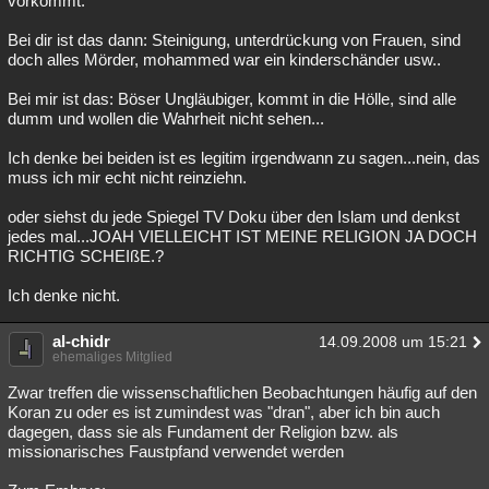
vorkommt.
Bei dir ist das dann: Steinigung, unterdrückung von Frauen, sind
doch alles Mörder, mohammed war ein kinderschänder usw..
Bei mir ist das: Böser Ungläubiger, kommt in die Hölle, sind alle
dumm und wollen die Wahrheit nicht sehen...
Ich denke bei beiden ist es legitim irgendwann zu sagen...nein, das
muss ich mir echt nicht reinziehn.
oder siehst du jede Spiegel TV Doku über den Islam und denkst
jedes mal...JOAH VIELLEICHT IST MEINE RELIGION JA DOCH
RICHTIG SCHEIßE.?
Ich denke nicht.
al-chidr
14.09.2008 um 15:21
ehemaliges Mitglied
Zwar treffen die wissenschaftlichen Beobachtungen häufig auf den
Koran zu oder es ist zumindest was "dran", aber ich bin auch
dagegen, dass sie als Fundament der Religion bzw. als
missionarisches Faustpfand verwendet werden