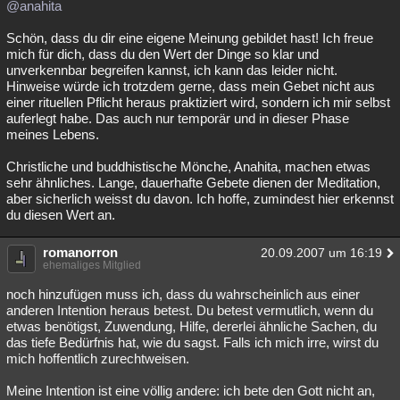
@anahita
Schön, dass du dir eine eigene Meinung gebildet hast! Ich freue
mich für dich, dass du den Wert der Dinge so klar und
unverkennbar begreifen kannst, ich kann das leider nicht.
Hinweise würde ich trotzdem gerne, dass mein Gebet nicht aus
einer rituellen Pflicht heraus praktiziert wird, sondern ich mir selbst
auferlegt habe. Das auch nur temporär und in dieser Phase
meines Lebens.
Christliche und buddhistische Mönche, Anahita, machen etwas
sehr ähnliches. Lange, dauerhafte Gebete dienen der Meditation,
aber sicherlich weisst du davon. Ich hoffe, zumindest hier erkennst
du diesen Wert an.
romanorron
20.09.2007 um 16:19
ehemaliges Mitglied
noch hinzufügen muss ich, dass du wahrscheinlich aus einer
anderen Intention heraus betest. Du betest vermutlich, wenn du
etwas benötigst, Zuwendung, Hilfe, dererlei ähnliche Sachen, du
das tiefe Bedürfnis hat, wie du sagst. Falls ich mich irre, wirst du
mich hoffentlich zurechtweisen.
Meine Intention ist eine völlig andere: ich bete den Gott nicht an,