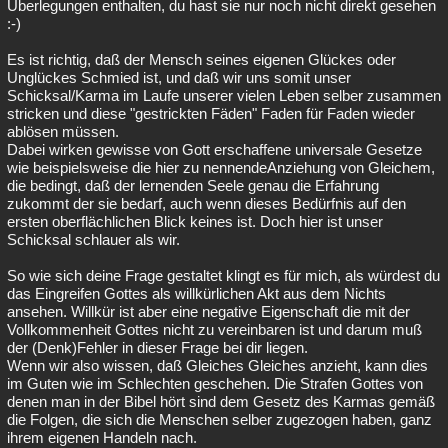
Überlegungen enthalten, du hast sie nur noch nicht direkt gesehen
:-)
Es ist richtig, daß der Mensch seines eigenen Glückes oder
Unglückes Schmied ist, und daß wir uns somit unser
Schicksal/Karma im Laufe unserer vielen Leben selber zusammen
stricken und diese "gestrickten Fäden" Faden für Faden wieder
ablösen müssen.
Dabei wirken gewisse von Gott erschaffene universale Gesetze
wie beispielsweise die hier zu nennendeAnziehung von Gleichem,
die bedingt, daß der lernenden Seele genau die Erfahrung
zukommt der sie bedarf, auch wenn dieses Bedürfnis auf den
ersten oberflächlichen Blick keines ist. Doch hier ist unser
Schicksal schlauer als wir.
So wie sich deine Frage gestaltet klingt es für mich, als würdest du
das Eingreifen Gottes als willkürlichen Akt aus dem Nichts
ansehen. Willkür ist aber eine negative Eigenschaft die mit der
Vollkommenheit Gottes nicht zu vereinbaren ist und darum muß
der (Denk)Fehler in dieser Frage bei dir liegen.
Wenn wir also wissen, daß Gleiches Gleiches anzieht, kann dies
im Guten wie im Schlechten geschehen. Die Strafen Gottes von
denen man in der Bibel hört sind dem Gesetz des Karmas gemäß
die Folgen, die sich die Menschen selber zugezogen haben, ganz
ihrem eigenen Handeln nach.