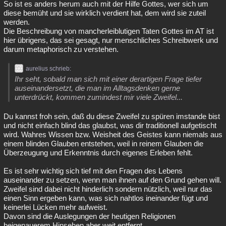
So ist es anders herum auch mit der Hilfe Gottes, wer sich um
diese bemüht und sie wirklich verdient hat, dem wird sie zuteil
werden.
Die Beschreibung von mancherleiblutigen Taten Gottes im AT ist
hier übrigens, das sei gesagt, nur menschliches Schreibwerk und
darum metaphorisch zu verstehen.
aurelius schrieb:
Ihr seht, sobald man sich mit einer derartigen Frage tiefer
auseinandersetzt, die man im Alltagsdenken gerne
unterdrückt, kommen zumindest mir viele Zweifel...
Du kannst froh sein, daß du diese Zweifel zu spüren imstande bist
und nicht einfach blind das glaubst, was dir traditionell aufgetischt
wird. Wahres Wissen bzw. Weisheit des Geistes kann niemals aus
einem blinden Glauben entstehen, weil in reinem Glauben die
Überzeugung und Erkenntnis durch eigenes Erleben fehlt.
Es ist sehr wichtig sich tief mit den Fragen des Lebens
auseinander zu setzen, wenn man ihnen auf den Grund gehen will.
Zweifel sind dabei nicht hinderlich sondern nützlich, weil nur das
einen Sinn ergeben kann, was sich nahtlos ineinander fügt und
keinerlei Lücken mehr aufweist.
Davon sind die Auslegungen der heutigen Religionen
beigenauerem Hinsehen aber weit entfernt.