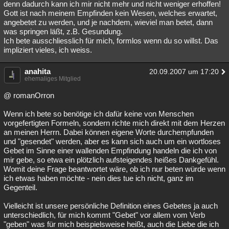
denn dadurch kann ich mir nicht mehr und nicht weniger erhoffen!
Gott ist nach meinem Empfinden kein Wesen, welches erwartet,
angebetet zu werden, und je nachdem, wieviel man betet, dann
was springen läßt, z.B. Gesundung.
Ich bete ausschliesslich für mich, formlos wenn du so willst. Das
impliziert vieles, ich weiss.
anahita
20.09.2007 um 17:20
ehemaliges Mitglied
@ romanOrron
Wenn ich bete so benötige ich dafür keine von Menschen
vorgefertigten Formeln, sondern richte mich direkt mit dem Herzen
an meinen Herrn. Dabei können eigene Worte durchempfunden
und "gesendet" werden, aber es kann sich auch um ein wortloses
Gebet im Sinne einer wallenden Empfindung handeln die ich von
mir gebe, so etwa ein plötzlich aufsteigendes heißes Dankgefühl.
Womit deine Frage beantwortet wäre, ob ich nur beten würde wenn
ich etwas haben möchte - nein dies tue ich nicht, ganz im
Gegenteil.
Vielleicht ist unsere persönliche Definition eines Gebetes ja auch
unterschiedlich, für mich kommt "Gebet" vor allem vom Verb
"geben" was für mich beispielsweise heißt, auch die Liebe die ich