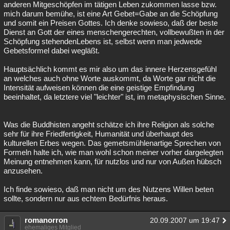
anderen Mitgeschöpfen im tätigen Leben zukommen lasse bzw.
mich darum bemühe, ist eine Art Gebet=Gabe an die Schöpfung
und somit ein Preisen Gottes. Ich denke sowieso, daß der beste
Dienst an Gott der eines menschengerechten, vollbewußten in der
Schöpfung stehendenLebens ist, selbst wenn man jedwede
Gebetsformel dabei wegläßt.
Hauptsächlich kommt es mir also um das innere Herzensgefühl
an welches auch ohne Worte auskommt, da Worte gar nicht die
Intensität aufweisen können die eine geistige Empfindung
beeinhaltet, da letztere viel "leichter" ist, im metaphysischen Sinne.
Was die Buddhisten angeht schätze ich ihre Religion als solche
sehr für ihre Friedfertigkeit, Humanität und überhaupt des
kulturellen Erbes wegen. Das gemetsmühlenartige Sprechen von
Formeln halte ich, wie man wohl schon meiner vorher dargelegten
Meinung entnehmen kann, für nutzlos und nur von Außen hübsch
anzusehen.
Ich finde sowieso, daß man nicht um des Nutzens Willen beten
sollte, sondern nur aus echtem Bedürfnis heraus.
romanorron
20.09.2007 um 19:47
ehemaliges Mitglied