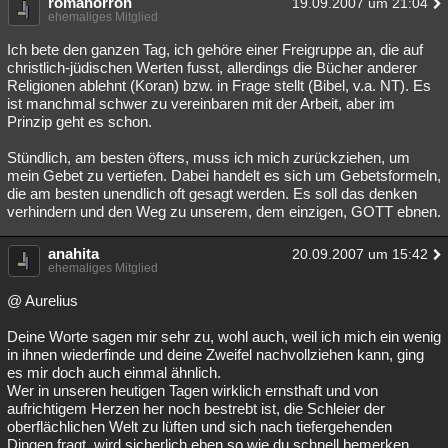
romanorron
19.09.2007 um 21:04
ehemaliges Mitglied
Ich bete den ganzen Tag, ich gehöre einer Freigruppe an, die auf
christlich-jüdischen Werten fusst, allerdings die Bücher anderer
Religionen ablehnt (Koran) bzw. in Frage stellt (Bibel, v.a. NT). Es
ist manchmal schwer zu vereinbaren mit der Arbeit, aber im
Prinzip geht es schon.
Stündlich, am besten öfters, muss ich mich zurückziehen, um
mein Gebet zu vertiefen. Dabei handelt es sich um Gebetsformeln,
die am besten unendlich oft gesagt werden. Es soll das denken
verhindern und den Weg zu unserem, dem einzigen, GOTT ebnen.
anahita
20.09.2007 um 15:42
ehemaliges Mitglied
@ Aurelius
Deine Worte sagen mir sehr zu, wohl auch, weil ich mich ein wenig
in ihnen wiederfinde und deine Zweifel nachvollziehen kann, ging
es mir doch auch einmal ähnlich.
Wer in unseren heutigen Tagen wirklich ernsthaft und von
aufrichtigem Herzen her noch bestrebt ist, die Schleier der
oberflächlichen Welt zu lüften und sich nach tiefergehenden
Dingen fragt, wird sicherlich eben so wie du schnell bemerken,