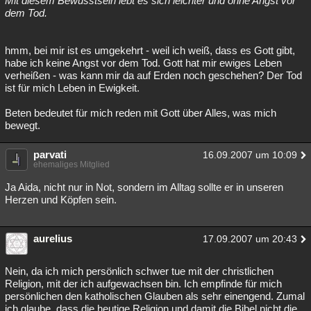
Mit diesem Bewusstsein lebt es sich leichter und ohne Angst vor
dem Tod.
Besucht
Teilgenommen
Alle
Neue
Geschlossen
Lesenswert
Schlüsselwörter
hmm, bei mir ist es umgekehrt - weil ich weiß, dass es Gott gibt,
habe ich keine Angst vor dem Tod. Gott hat mir ewiges Leben
verheißen - was kann mir da auf Erden noch geschehen? Der Tod
ist für mich Leben in Ewigkeit.
Beten bedeutet für mich reden mit Gott über Alles, was mich
bewegt.
parvati
16.09.2007 um 10:09
ehemaliges Mitglied
Ja Aida, nicht nur in Not, sondern im Alltag sollte er in unseren
Herzen und Köpfen sein.
aurelius
17.09.2007 um 20:43
Nein, da ich mich persönlich schwer tue mit der christlichen
Religion, mit der ich aufgewachsen bin. Ich empfinde für mich
persönlichen den katholischen Glauben als sehr einengend. Zumal
ich glaube, dass die heutige Religion und damit die Bibel nicht die