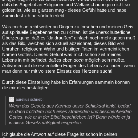
daß das Angebot an Religionen und Weltanschauungen nicht so
golden ist, wie es glänzen mag - dieses Gefühl hatte und habe
zumindest ich persönlich erlebt.
Was mich antreibt weiter an Dingen zu forschen und meinen Geist
auf spirituelle Begebenheiten zu richten, ist die unerschütterliche
Überzeugung, daß es "da draußen" einfach noch mehr geben muß
als das Bild, welches sich aktuell abzeichnet, dieses Bild von
Unruhen, religiösem Wahn und blutigen Taten im vermeintlichen
Namen Gottes. Dieses Gefühl was mich schon zeit meines
Lebens in mir befindet, daßes eben
doch
möglich sein müßte,
Antworten auf die essentiellen Fragen des Lebens zu finden, wenn
man denn nur mit vollstem Einsatz des Herzens sucht!
Durch diese Einstellung habe ich Erfahrungen sammeln können
die mir dies bestätigten.
aurelius schrieb:
Wenn das Gesetz des Karmas unser Schicksal lenkt, bedarf
es dann trotzdem noch eines strafenden und beschenkenden
Gottes, wie er in der Bibel beschrieben ist? Dann würde er ja
in diese Gesetzmäßigkeit eingreifen.
Ich glaube die Antwort auf diese Frage ist schon in deinen