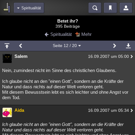
Spiritualität
Bereiche
Betet ihr?
395 Beiträge
Echtzeit
Diskussionen
Blogs
Videos
Statistiken
Spiritualität
Mehr
Chat
Wiki
Neuigkeiten
Seite
12
/ 20
meine Rubriken
Salem
16.09.2007 um 05:00
Menschen
Wissenschaft
Politik
Mystery
Kriminalfälle
Spiritualität
Verschwörungen
Technologie
Ufologie
Nein, zumindest nicht im Sinne des christlichen Glaubens.
Ich glaube nicht an den "einen Gott", sondern an die Kräfte der
Natur
Umfragen
Unterhaltung
Natur und dass nichts auf dieser Welt verloren geht.
weitere Rubriken
Mit diesem Bewusstsein lebt es sich leichter und ohne Angst vor
dem Tod.
Philosophie
Träume
Orte
Esoterik
Literatur
Aida
16.09.2007 um 05:34
Astronomie
Helpdesk
Gruppen
Gaming
Filme
Musik
Clash
Verbesserungen
Allmystery
English
Ich glaube nicht an den "einen Gott", sondern an die Kräfte der
Natur und dass nichts auf dieser Welt verloren geht.
Übersichten