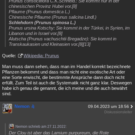
Prunus consociiflora C.K.Schneid.: Sie kommt nur in der
chinesischen Provinz Hubei vor.[8]
Pflaume (Prunus domestica L.)
Chinesische Pflaume (Prunus salicina Lindl.)
Schlehdorn (Prunus spinosa L.)
Prunus ursina Kotschy: Sie kommt in der Türkei, in Syrien, im
Libanon und in Israel vor.[8]
Alutscha (Prunus vachuschtii Bregadze): Sie kommt in
Transkaukasien und Kleinasien vor.[8][13]
Quelle:
Wikipedia: Prunus
Man muss dann sehen, dass man im Handel korrekt bezeichnete
Pflanzen bekommt und dass man nicht eine exotische Art oder
eine Sorte erwischt, die bestimmte Ansprüche dann doch nicht
erfüllt. Zum Teil ist auch die Systematik nicht ganz klar. Deswegen
habe ich genau die genannt, die ich meine und die auch bewährt
sind.
Nemon
09.04.2023 um 18:56
Diskussionsleiter
Nemon schrieb am 27.11.2022:
Der Clou ist aber das Lamium purpureum, die Rote