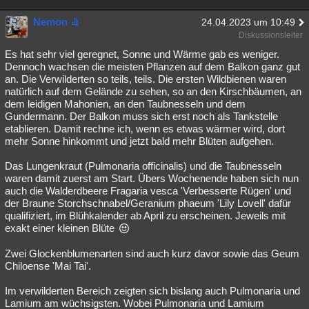
Nemon
24.04.2023 um 10:49
Diskussionsleiter
Es hat sehr viel geregnet, Sonne und Wärme gab es weniger.
Dennoch wachsen die meisten Pflanzen auf dem Balkon ganz gut
an. Die Verwilderten so teils, teils. Die ersten Wildbienen waren
natürlich auf dem Gelände zu sehen, so an den Kirschbäumen, an
dem leidigen Mahonien, an den Taubnesseln und dem
Gundermann. Der Balkon muss sich erst noch als Tankstelle
etablieren. Damit rechne ich, wenn es etwas wärmer wird, dort
mehr Sonne hinkommt und jetzt bald mehr Blüten aufgehen.
Das Lungenkraut (Pulmonaria officinalis) und die Taubnesseln
waren damit zuerst am Start. Übers Wochenende haben sich nun
auch die Walderdbeere Fragaria vesca 'Verbesserte Rügen' und
der Braune Storchschnabel/Geranium phaeum 'Lily Lovell' dafür
qualifiziert, im Blühkalender ab April zu erscheinen. Jeweils mit
exakt einer kleinen Blüte
Zwei Glockenblumenarten sind auch kurz davor sowie das Geum
Chiloense 'Mai Tai'.
Im verwilderten Bereich zeigten sich bislang auch Pulmonaria und
Lamium am wüchsigsten. Wobei Pulmonaria und Lamium