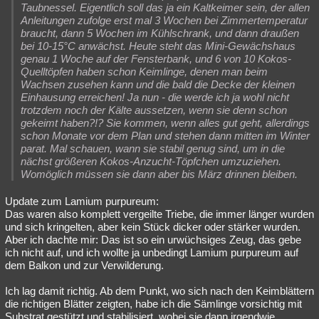
Taubnessel. Eigentlich soll das ja ein Kaltkeimer sein, der allen
Anleitungen zufolge erst mal 3 Wochen bei Zimmertemperatur
braucht, dann 5 Wochen im Kühlschrank, und dann draußen
bei 10-15°C anwächst. Heute steht das Mini-Gewächshaus
genau 1 Woche auf der Fensterbank, und 6 von 10 Kokos-
Quelltöpfen haben schon Keimlinge, denen man beim
Wachsen zusehen kann und die bald die Decke der kleinen
Einhausung erreichen! Ja nun - die werde ich ja wohl nicht
trotzdem noch der Kälte aussetzen, wenn sie denn schon
gekeimt haben?!? Sie kommen, wenn alles gut geht, allerdings
schon Monate vor dem Plan und stehen dann mitten im Winter
parat. Mal schauen, wann sie stabil genug sind, um in die
nächst größeren Kokos-Anzucht-Töpfchen umzuziehen.
Womöglich müssen sie dann aber bis März drinnen bleiben.
Update zum Lamium purpureum:
Das waren also komplett vergeilte Triebe, die immer länger wurden
und sich kringelten, aber kein Stück dicker oder stärker wurden.
Aber ich dachte mir: Das ist so ein urwüchsiges Zeug, das gebe
ich nicht auf, und ich wollte ja unbedingt Lamium purpureum auf
dem Balkon und zur Verwilderung.
Ich lag damit richtig. Ab dem Punkt, wo sich nach den Keimblättern
die richtigen Blätter zeigten, habe ich die Sämlinge vorsichtig mit
Substrat gestützt und stabilisiert, wobei sie dann irgendwie