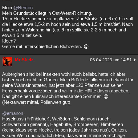
Moin
@Nemon
Mein Grundstück liegt in Ost-West-Richtung.
15 m Hecke sind neu zu bepflanzen. Zur Straße (ca. 6 m) hin soll
die Hecke etwa 1,5-2 m hoch sein und etwa 1,5 m breit/tief. Nach
hinten zum Waldrand hin (ca. 9 m) sollte sie 2-2,5 m hoch und
etwa 1,5 m tief sein.
Ideen?
Gerne mit unterschiedlichen Blühzeiten.
Mr.Stielz
06.04.2023 um 14:51
Auberginen sind bei Insekten wohl auch beliebt, hatte ich aber
bisher noch nicht im Garten. Mein Brüderle, allgemein bekannt für
seine Wahnsinnstaten, hat jetzt aber 120 Pflanzen auf seiner
Fensterbank vorgezogen und will mir die Hälfte davon abgeben.
Das gibt einen kulinarisch interessanten Sommer.
(Nektarwert mittel, Pollenwert gut)
@emanon
Haselnuss (Frühblüher), Weißdorn, Schlehdorn (auch
Schwarzdorn genannt), Hagebutte, Brombeeren, Himbeeren
(keine klassische Hecke, treiben jedes Jahr neu aus), Quitten,
wikder Wein und natürlich Efeu, das wären meine Vorschläge