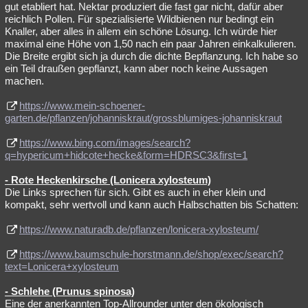
gut etabliert hat. Nektar produziert die fast gar nicht, dafür aber
reichlich Pollen. Für spezialisierte Wildbienen nur bedingt ein
Knaller, aber alles in allem ein schöne Lösung. Ich würde hier
maximal eine Höhe von 1,50 nach ein paar Jahren einkalkulieren.
Die Breite ergibt sich ja durch die dichte Bepflanzung. Ich habe so
ein Teil draußen gepflanzt, kann aber noch keine Aussagen
machen.
https://www.mein-schoener-
garten.de/pflanzen/johanniskraut/grossblumiges-johanniskraut
https://www.bing.com/images/search?
q=hypericum+hidcote+hecke&form=HDRSC3&first=1
- Rote Heckenkirsche (Lonicera xylosteum)
Die Links sprechen für sich. Gibt es auch in eher klein und
kompakt, sehr wertvoll und kann auch Halbschatten bis Schatten:
https://www.naturadb.de/pflanzen/lonicera-xylosteum/
https://www.baumschule-horstmann.de/shop/exec/search?
text=Lonicera+xylosteum
- Schlehe (Prunus spinosa)
Eine der anerkannten Top-Allrounder unter den ökologisch