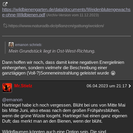
https://wildbienengarten.de/data/documents/Weidenblutengewachs
e-ohne-Wildbienen.pdf
(Archiv-Version vom 11.12.2023)
https://www.naturadb.de/pflanzen/gattung/weiden/
emanon schrieb:
Mein Grundstück liegt in Ost-West-Richtung.
Dann hoffen wir noch, dass damit keine negativen Energielinien
einhergehen, sondern vielmehr die Beschreibung einer
ganztägigen (Voll-?)Sonneneinstrahlung geleistet wurde
Mr.Stielz
06.04.2023 um 21:17
@emanon
Hartriegel habe ich noch vergessen. Blüht bei uns von Mitte Mai
bis Mitte Juni, also etwas nach dem großen Frühjahrsblühen,
wenn die grüne Wüste losgeht. Hartriegel hat einen ganz eigenen
Duft; das merkt man an den Bienen, wenn der blüht.
Wildpflaumen könnten auch eine Option sein. Die sind