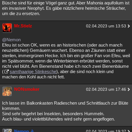
Büsche sind für einige Vögel ganz gut. Aber Mahonia aquifolium ist
Besucht
Teilgenommen
Alle
Neue
Geschlossen
ein invasiver Neophyt. Es gäbe nützlichere heimische Sträucher,
um die zu ersetzen.
Lesenswert
Schlüsselwörter
Mr.Stielz
02.04.2023 um 13:53
@Nemon
Efeu ist schon OK, wenn es an historischen (oder auch manch
neuzeitlichen) Gemäuern wuchert. Ebenso an Zäunen statt einer
sterilen, immergrünen Hecke. Ich bin ein großer Fan von Efeu, weil
im Spätsommer, wenn die Winterbienen erbrütet werden, sonst
nicht viel blüht. Am Bienenstand habe ich noch zwei Bienenbäume
(
samthaarige Stinkesche
), aber die sind noch klein und
machen den Kohl auch nicht fett.
NONsmoker
02.04.2023 um 17:46
Ich lasse im Balkonkasten Radieschen und Schnittlauch zur Blüte
kommen.
Sind sehr begehrt bei Insekten, besonders Hummeln.
Auch blau- und violettblühendes wird sehr gern angeflogen.
Nemon
02.04.2023 um 19:37