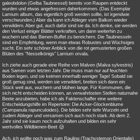
galeobdolon (Gelba Taubnessel) bereits von Raupen entdeckt
wurden und etwas angefressen daherkommen. (Das Exemplar
Lamium album, das eigentlich groß werden sollte, ist irgendwie
verschwunden.) Aber da kann ich Ableger vom Balkon wieder
verwildern. Aber gut, auch dafür sind sie da. Ich denke, sie werden
den Verlust einiger Blätter verkraften, um dann weiterhin zu
wuchern und das Bienen-Buffet zu bereichern. Die Taubnesseln
sind ein Empfehlung, wenn man etwas Robustes und Wüchsiges
sucht. Ein sehr schöner Anblick von die rot gemusterten großen
Blüten des "Nesselkönigs" Lamium orvala.
Ich ziehe auch gerade eine Reihe von Malven (Malva sylvestris)
aus Samen vom letzten Jahr. Die muss man nur auf feuchten
Boden legen, und sie keimen innerhalb weniger Tage! Sobald sie
groß genug sind, werden sie verwildert, breiten sich dann ein
Stück weit aus, wuchern und blühen lange. Für Kommunen, die
sich nicht entscheiden können, an verwahrlosten Stellen naturnahe
Beete anzubieten, habe ich als Faktenschaffer eine weitere
Entscheidungshilfe im Repertoire: Die Acker-Glockenblume
(Campanula rapunculoides). Die bilden sehr tiefe Wurzeln und
zudem Ableger und versamen sich auch noch stark. Ab dem 2.
Jahr sind sie kaum noch aufzuhalten und bilden ein sehr
wertvolles Wildbienen-Beet
Ach, ich wollte noch was zum Rauling (Trachystemon Orientalis)