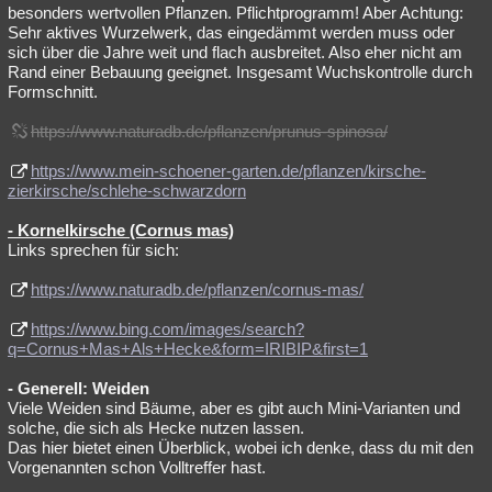
besonders wertvollen Pflanzen. Pflichtprogramm! Aber Achtung:
Sehr aktives Wurzelwerk, das eingedämmt werden muss oder
sich über die Jahre weit und flach ausbreitet. Also eher nicht am
Rand einer Bebauung geeignet. Insgesamt Wuchskontrolle durch
Formschnitt.
https://www.naturadb.de/pflanzen/prunus-spinosa/
https://www.mein-schoener-garten.de/pflanzen/kirsche-
zierkirsche/schlehe-schwarzdorn
- Kornelkirsche (Cornus mas)
Links sprechen für sich:
https://www.naturadb.de/pflanzen/cornus-mas/
https://www.bing.com/images/search?
q=Cornus+Mas+Als+Hecke&form=IRIBIP&first=1
- Generell: Weiden
Viele Weiden sind Bäume, aber es gibt auch Mini-Varianten und
solche, die sich als Hecke nutzen lassen.
Das hier bietet einen Überblick, wobei ich denke, dass du mit den
Vorgenannten schon Volltreffer hast.