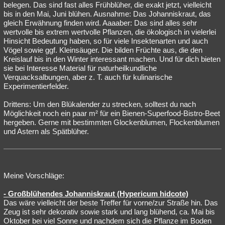
belegen. Das sind fast alles Frühblüher, die exakt jetzt, vielleicht
bis in den Mai, Juni blühen. Ausnahme: Das Johanniskraut, das
gleich Erwähnung finden wird. Aaaaber: Das sind alles sehr
wertvolle bis extrem wertvolle Pflanzen, die ökologisch in vielerlei
Hinsicht Bedeutung haben, so für viele Insektenarten und auch
Vögel sowie ggf. Kleinsäuger. Die bilden Früchte aus, die den
Kreislauf bis in den Winter interessant machen. Und für dich bieten
sie bei Interesse Material für naturheilkundliche
Verquacksalbungen, aber z. T. auch für kulinarische
Experimentierfelder.
Drittens: Um den Blükalender zu strecken, solltest du nach
Möglichkeit noch ein paar m² für ein Bienen-Superfood-Bistro-Beet
hergeben. Gerne mit bestimmten Glockenblumen, Flockenblumen
und Astern als Spätblüher.
Meine Vorschläge:
- Großblühendes Johanniskraut (Hypericum hidcote)
Das wäre vielleicht der beste Treffer für vorne/zur Straße hin. Das
Zeug ist sehr dekorativ sowie stark und lang blühend, ca. Mai bis
Oktober bei viel Sonne und nachdem sich die Pflanze im Boden