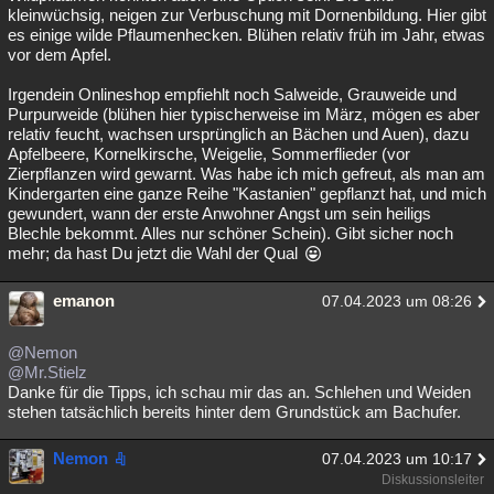
kleinwüchsig, neigen zur Verbuschung mit Dornenbildung. Hier gibt
es einige wilde Pflaumenhecken. Blühen relativ früh im Jahr, etwas
vor dem Apfel.
Irgendein Onlineshop empfiehlt noch Salweide, Grauweide und
Purpurweide (blühen hier typischerweise im März, mögen es aber
relativ feucht, wachsen ursprünglich an Bächen und Auen), dazu
Apfelbeere, Kornelkirsche, Weigelie, Sommerflieder (vor
Zierpflanzen wird gewarnt. Was habe ich mich gefreut, als man am
Kindergarten eine ganze Reihe "Kastanien" gepflanzt hat, und mich
gewundert, wann der erste Anwohner Angst um sein heiligs
Blechle bekommt. Alles nur schöner Schein). Gibt sicher noch
mehr; da hast Du jetzt die Wahl der Qual
emanon
07.04.2023 um 08:26
@Nemon
@Mr.Stielz
Danke für die Tipps, ich schau mir das an. Schlehen und Weiden
stehen tatsächlich bereits hinter dem Grundstück am Bachufer.
Nemon
07.04.2023 um 10:17
Diskussionsleiter