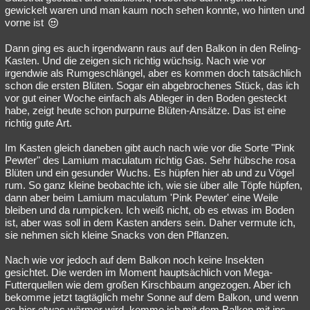
gewickelt waren und man kaum noch sehen konnte, wo hinten und
vorne ist
Dann ging es auch irgendwann raus auf den Balkon in den Reling-
Kasten. Und die zeigen sich richtig wüchsig. Nach wie vor
irgendwie als Rumgeschlängel, aber es kommen doch tatsächlich
schon die ersten Blüten. Sogar ein abgebrochenes Stück, das ich
vor gut einer Woche einfach als Ableger in den Boden gesteckt
habe, zeigt heute schon purpurne Blüten-Ansätze. Das ist eine
richtig gute Art.
Im Kasten gleich daneben gibt auch nach wie vor die Sorte "Pink
Pewter" des Lamium maculatum richtig Gas. Sehr hübsche rosa
Blüten und ein gesunder Wuchs. Es hüpfen hier ab und zu Vögel
rum. So ganz kleine beobachte ich, wie sie über alle Töpfe hüpfen,
dann aber beim Lamium maculatum 'Pink Pewter' eine Weile
bleiben und da rumpicken. Ich weiß nicht, ob es etwas im Boden
ist, aber was soll in dem Kasten anders sein. Daher vermute ich,
sie nehmen sich kleine Snacks von den Pflanzen.
Nach wie vor jedoch auf dem Balkon noch keine Insekten
gesichtet. Die werden im Moment hauptsächlich von Mega-
Futterquellen wie dem großen Kirschbaum angezogen. Aber ich
bekomme jetzt tagtäglich mehr Sonne auf dem Balkon, und wenn
es hier etwas wärmer wird, komme ich mit dem Balkon mit ins