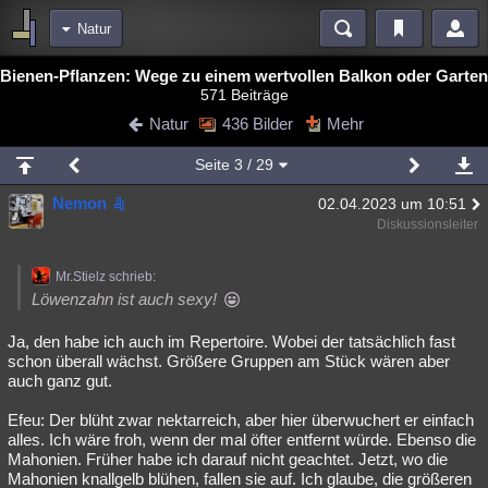
Natur
Bereiche
Bienen-Pflanzen: Wege zu einem wertvollen Balkon oder Garten
571 Beiträge
Echtzeit
Diskussionen
Blogs
Videos
Statistiken
Natur
436 Bilder
Mehr
Chat
Wiki
Neuigkeiten
2
Seite
3
/ 29
meine Rubriken
Nemon
02.04.2023 um 10:51
Menschen
Wissenschaft
Politik
Mystery
Kriminalfälle
Diskussionsleiter
Spiritualität
Verschwörungen
Technologie
Ufologie
Mr.Stielz schrieb:
Natur
Umfragen
Unterhaltung
Löwenzahn ist auch sexy!
weitere Rubriken
Ja, den habe ich auch im Repertoire. Wobei der tatsächlich fast
schon überall wächst. Größere Gruppen am Stück wären aber
Philosophie
Träume
Orte
Esoterik
Literatur
auch ganz gut.
Astronomie
Helpdesk
Gruppen
Gaming
Filme
Efeu: Der blüht zwar nektarreich, aber hier überwuchert er einfach
alles. Ich wäre froh, wenn der mal öfter entfernt würde. Ebenso die
Musik
Clash
Verbesserungen
Allmystery
English
Mahonien. Früher habe ich darauf nicht geachtet. Jetzt, wo die
Mahonien knallgelb blühen, fallen sie auf. Ich glaube, die größeren
Übersichten