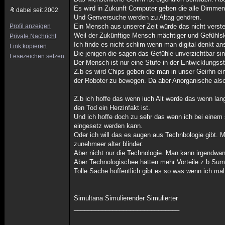
Es wird in Zukunft Computer geben die alle Dimmens
dabei seit 2002
Und Genversuche werden zu Altag gehören.
Profil anzeigen
Ein Mensch aus unserer Zeit würde das nicht vers
Weil der Zukünftige Mensch mächtiger und Gefühlskä
Private Nachricht
Ich finde es nicht schlim wenn man digital denkt an
Link kopieren
Die jenigen die sagen das Gefühle unverzichtbar si
Lesezeichen setzen
Der Mensch ist nur eine Stufe in der Entwicklungss
Z.b es wird Chips geben die man in unser Geirhn ei
der Roboter zu bewegen. Da aber Anorganische also 
Z.b ich hoffe das wenn iuch Alt werde das wenn la
den Tod ein Herzinfakt ist.
Und ich hoffe doch zu sehr das wenn ich bei einem 
eingesetz werden kann.
Oder ich will das es augen aus Technbologie gibt.
zunehmeer alter blinder.
Aber nicht nur die Technologie. Man kann irgendwa
Aber Technologischee hätten mehr Vorteile z.b Su
Tolle Sache hoffentlich gibt es so was wenn ich ma
Simultana Simulierender Simulierter
______________________________