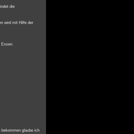
indet die
 wird mit Hilfe der
e Essen.
en bekommen glaube ich