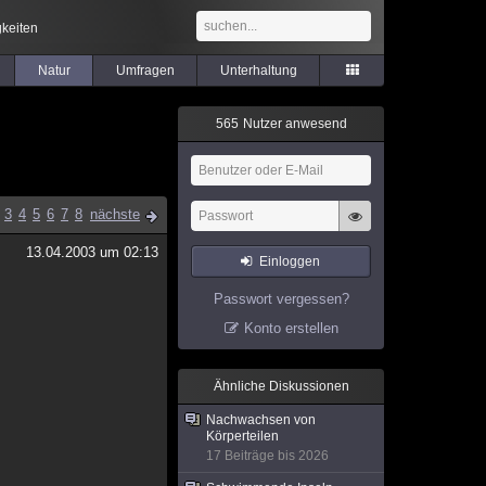
keiten
Natur
Umfragen
Unterhaltung
5
6
5
Nutzer anwesend
3
4
5
6
7
8
nächste
13.04.2003 um 02:13
Einloggen
Passwort vergessen?
Konto erstellen
Ähnliche Diskussionen
Nachwachsen von
Körperteilen
17 Beiträge bis 2026