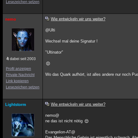
Lesezeichen setzen
Wie entwickeln wir uns weiter?
nemo
@Ulti
Wechsel mal deine Signatur !
"Ultinator"
dabei seit 2003
Profil anzeigen
Wo das Quark aufhört, ist alles andere nur noch Pu
Private Nachricht
Link kopieren
Lesezeichen setzen
Wie entwickeln wir uns weiter?
Lightstorm
nemo@
ne das ist nicht nötig
Evangelion-AT@
Das Menschliche Gehrin ist eigentlich schwach. Abe