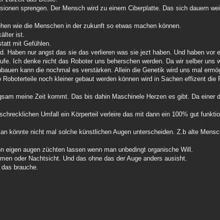
ionen sprengen. Der Mensch wird zu einem Ciberplatte. Das sich dauern weit
tehen wie die Menschen in der zukunft so etwas machen können.
lter ist.
statt mit Gefühlen.
nd. Haben nur angst das sie das verlieren was sie jezt haben. Und haben vor
tufe. Ich denke nicht das Roboter uns beherschen werden. Da wir selber uns w
nbauen kann die nochmal es verstärken. Allein die Genetik wird uns mal ermö
Roboterteile noch kleiner gebaut werden können wird in Sachen effizent die R
ngsam meine Zeit kommt. Das bis dahin Maschinele Herzen es gibt. Da einer 
schrecklichen Umfall ein Körperteil verleire das mit dann ein 100% gut funkt
 Man könnte nicht mal solche künstlichen Augen unterscheiden. Z.b alte Mens
nn eigen augen züchten lassen wenn man unbedingt organische Will.
mmen oder Nachtsicht. Und das ohne das der Auge anders ausisht.
l das brauche.