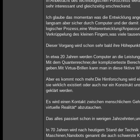
In Anbetracht des technologischen Fortschritts wer
sehr interessant und gleichzeitig erschreckend.
Ich glaube das momentan was die Entwicklung angeht
langsam aber sicher durch Computer und der damit 
logischer Prozess,eine Weiterentwicklung/Anpassu
Verkrüppelung des kleinen Fingers,was viele tausen
Dieser Vorgang wird schon sehr bald ihre Höhepunkt
In etwa 20 Jahren werden Computer an die Leistun
Mit dem Quantenrechner,der komplizierteste Berechn
geben.Mit Virtua-Brillen kann man in diese fiktive 
Aber es kommt noch mehr.Die Hirnforschung wird ei
sie wirklich existiert oder auch nur ein Konstrukt
geklärt werden.
Es wird einen Kontakt zwischen menschlichem Gehi
virtuelle Realität* abzutauchen.
Das alles passiert schon in wenigen Jahrzehnten,un
In 70 Jahren wird nach heutigem Stand der Technik 
Maschinen,Nanobots genannt die auch schwerste Kr