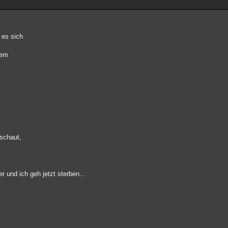
es sich
nem
schaut,
r und ich geh jetzt sterben...