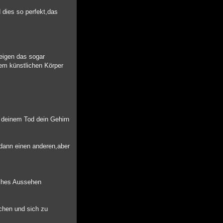
dies so perfekt,das
zeigen das sogar
em künstlichen Körper
h deinem Tod dein Gehirn
 dann einen anderen,aber
liches Aussehen
schen und sich zu