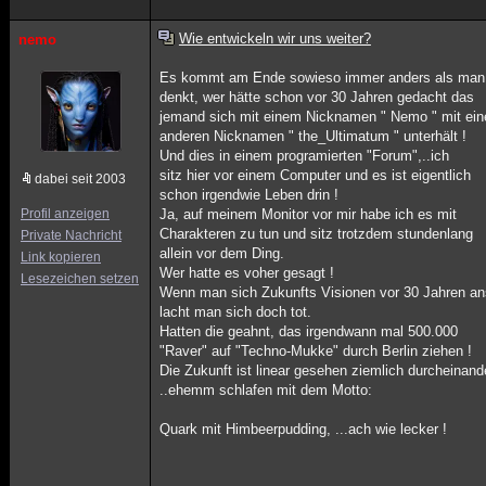
Wie entwickeln wir uns weiter?
nemo
Es kommt am Ende sowieso immer anders als man 
denkt, wer hätte schon vor 30 Jahren gedacht das
jemand sich mit einem Nicknamen " Nemo " mit ei
anderen Nicknamen " the_Ultimatum " unterhält !
Und dies in einem programierten "Forum",..ich
sitz hier vor einem Computer und es ist eigentlich
dabei seit 2003
schon irgendwie Leben drin !
Profil anzeigen
Ja, auf meinem Monitor vor mir habe ich es mit
Charakteren zu tun und sitz trotzdem stundenlang
Private Nachricht
allein vor dem Ding.
Link kopieren
Wer hatte es voher gesagt !
Lesezeichen setzen
Wenn man sich Zukunfts Visionen vor 30 Jahren an
lacht man sich doch tot.
Hatten die geahnt, das irgendwann mal 500.000
"Raver" auf "Techno-Mukke" durch Berlin ziehen !
Die Zukunft ist linear gesehen ziemlich durcheinande
..ehemm schlafen mit dem Motto:
Quark mit Himbeerpudding, ...ach wie lecker !