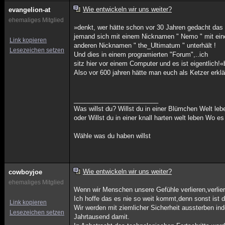
Wie entwickeln wir uns weiter?
evangelion-at
ehemaliges Mitglied
»denkt, wer hätte schon vor 30 Jahren gedacht das
jemand sich mit einem Nicknamen " Nemo " mit ei
Link kopieren
anderen Nicknamen " the_Ultimatum " unterhält !
Lesezeichen setzen
Und dies in einem programierten "Forum",..ich
sitz hier vor einem Computer und es ist eigentlich!«
Also vor 600 jahren hätte man euch als Ketzer erkl
________________________
Was willst du? Willst du in einer Blümchen Welt leb
oder Willst du in einer knall harten welt leben Wo e
Wähle was du haben willst
Wie entwickeln wir uns weiter?
cowboyjoe
ehemaliges Mitglied
Wenn wir Menschen unsere Gefühle verlieren,verlier
Ich hoffe das es nie so weit kommt,denn sonst ist 
Link kopieren
Wir werden mit ziemlicher Sicherheit aussterben ind
Lesezeichen setzen
Jahrtausend damit.