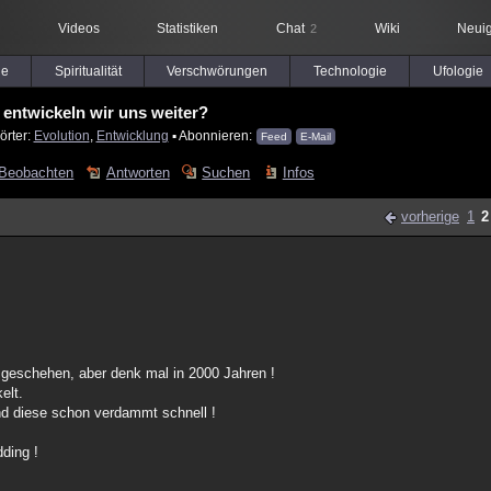
Videos
Statistiken
Chat
Wiki
Neuig
2
le
Spiritualität
Verschwörungen
Technologie
Ufologie
 entwickeln wir uns weiter?
örter:
Evolution
,
Entwicklung
▪ Abonnieren:
Feed
E-Mail
Beobachten
Antworten
Suchen
Infos
vorherige
1
2
n geschehen, aber denk mal in 2000 Jahren !
elt.
nd diese schon verdammt schnell !
dding !