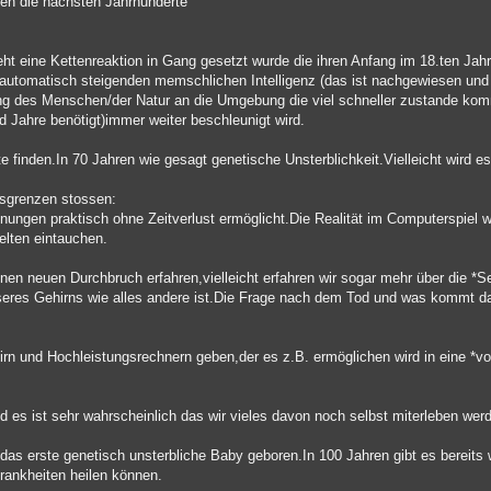
den die nächsten Jahrhunderte
 eine Kettenreaktion in Gang gesetzt wurde die ihren Anfang im 18.ten Jahr
automatisch steigenden memschlichen Intelligenz (das ist nachgewiesen und 
ng des Menschen/der Natur an die Umgebung die viel schneller zustande kom
d Jahre benötigt)immer weiter beschleunigt wird.
e finden.In 70 Jahren wie gesagt genetische Unsterblichkeit.Vielleicht wird 
gsgrenzen stossen:
ungen praktisch ohne Zeitverlust ermöglicht.Die Realität im Computerspiel w
Welten eintauchen.
nen neuen Durchbruch erfahren,vielleicht erfahren wir sogar mehr über die 
 unseres Gehirns wie alles andere ist.Die Frage nach dem Tod und was kommt 
rn und Hochleistungsrechnern geben,der es z.B. ermöglichen wird in eine *
d es ist sehr wahrscheinlich das wir vieles davon noch selbst miterleben wer
das erste genetisch unsterbliche Baby geboren.In 100 Jahren gibt es bereits 
ankheiten heilen können.