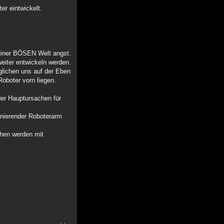
er eintwickelt.
 einer BÖSEN Welt angst.
eiter entwickeln werden.
glichen uns auf der Eben
oboter vorn liegen.
der Hauptursachen für
ionierender Roboterarm
chen werden mit