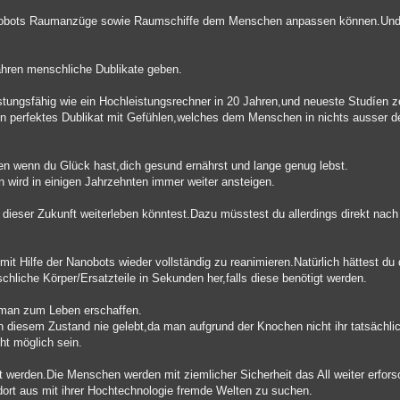
anobots Raumanzüge sowie Raumschiffe dem Menschen anpassen können.Und 
Jahren menschliche Dublikate geben.
istungsfähig wie ein Hochleistungsrechner in 20 Jahren,und neueste Studíen 
 perfektes Dublikat mit Gefühlen,welches dem Menschen in nichts ausser d
en wenn du Glück hast,dich gesund ernährst und lange genug lebst.
 wird in einigen Jahrzehnten immer weiter ansteigen.
dieser Zukunft weiterleben könntest.Dazu müsstest du allerdings direkt nac
it Hilfe der Nanobots wieder vollständig zu reanimieren.Natürlich hättest du
liche Körper/Ersatzteile in Sekunden her,falls diese benötigt werden.
 man zum Leben erschaffen.
n in diesem Zustand nie gelebt,da man aufgrund der Knochen nicht ihr tatsäch
ht möglich sein.
t werden.Die Menschen werden mit ziemlicher Sicherheit das All weiter erfor
ort aus mit ihrer Hochtechnologie fremde Welten zu suchen.