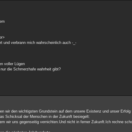
nem
br>
ärt und verbrann mich wahrscheinlich auch -_-
en voller Lügen
s nur die Schmerzhafe wahrheit gibt?
en wir den wichtigsten Grundstein auf dem unsere Existenz und unser Erfolg h
das Schicksal der Menschen in der Zukunft besiegelt:
em wir uns gegenseitig vernichten.Und nicht in ferner Zukunft.Ich rechne sch