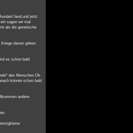
hundert fand,und jetzt
ein sagen wir mal
mt als die genetische
es Kriege darum geben.
ird es schon bald
*Seele* des Menschen.Ob
danach könnte schon bald
vollkommen andere
den.
winzigkleine