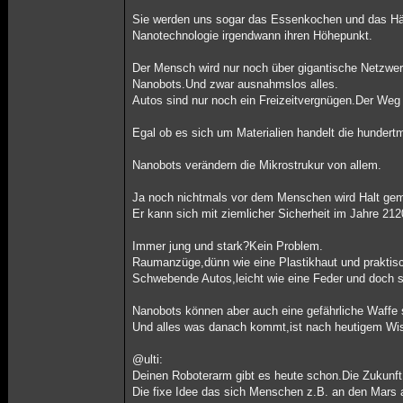
Sie werden uns sogar das Essenkochen und das Häu
Nanotechnologie irgendwann ihren Höhepunkt.
Der Mensch wird nur noch über gigantische Netzwer
Nanobots.Und zwar ausnahmslos alles.
Autos sind nur noch ein Freizeitvergnügen.Der Weg z
Egal ob es sich um Materialien handelt die hundertm
Nanobots verändern die Mikrostrukur von allem.
Ja noch nichtmals vor dem Menschen wird Halt ge
Er kann sich mit ziemlicher Sicherheit im Jahre 2
Immer jung und stark?Kein Problem.
Raumanzüge,dünn wie eine Plastikhaut und praktisch
Schwebende Autos,leicht wie eine Feder und doch st
Nanobots können aber auch eine gefährliche Waffe 
Und alles was danach kommt,ist nach heutigem Wi
@ulti:
Deinen Roboterarm gibt es heute schon.Die Zukunf
Die fixe Idee das sich Menschen z.B. an den Mars