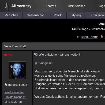
Allmystery
Echtzeit
Diskussionen
Blogs
Menschen
Wissenschaft
Politik
Mystery
Kriminalfäl
Wie
148 Beiträge
▪ Schlüsselw
Rubrik Natur
Seite 2 von 8
Wie entwickeln wir uns weiter?
nemo
@Evangelion
Mag zwar sein, aber der Mensch ist sehr kreativ
was es angeht, seine Visionen zu realisieren.
Es wird vielleicht nicht in den nächsten paar Jahre
Übrigens, es werden zur Zeit DNA Computer entwick
dabei seit 2003
Und wenn diese Technik mal ausgereift ist, dann si
Profil anzeigen
Wo das Quark aufhört, ist alles andere nur noch Pu
Private Nachricht
Link kopieren