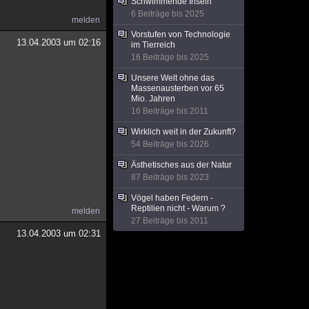
Schwimmende Inseln
6 Beiträge bis 2025
melden
Vorstufen von Technologie
13.04.2003 um 02:16
im Tierreich
16 Beiträge bis 2025
Unsere Welt ohne das
Massenausterben vor 65
Mio. Jahren
16 Beiträge bis 2011
Wirklich weit in der Zukunft?
54 Beiträge bis 2026
Ästhetisches aus der Natur
87 Beiträge bis 2023
Vögel haben Federn -
Reptilien nicht - Warum ?
melden
27 Beiträge bis 2011
13.04.2003 um 02:31