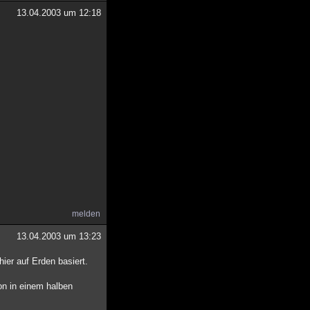
13.04.2003 um 12:18
melden
13.04.2003 um 13:23
ier auf Erden basiert.
on in einem halben