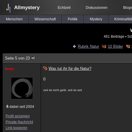
Allmystery
Echtzeit
Diskussionen
Blog
Menschen
Wissenschaft
Politik
Mystery
Kriminalfäl
461 Beiträge
▪ Sc
Rubrik Natur
10 Bilder
Seite 5 von 23
Was tut ihr für die Natur?
kreis
0
zeit ist nicht geld, zeit ist zeit
dabei seit 2004
Profil anzeigen
Private Nachricht
Link kopieren