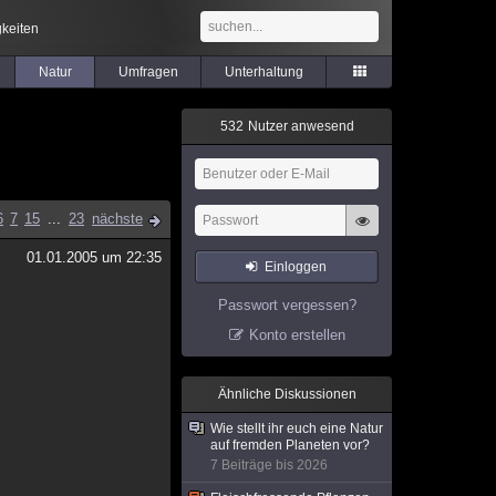
keiten
Natur
Umfragen
Unterhaltung
5
3
2
Nutzer anwesend
6
7
15
...
23
nächste
01.01.2005 um 22:35
Einloggen
Passwort vergessen?
Konto erstellen
Ähnliche Diskussionen
Wie stellt ihr euch eine Natur
auf fremden Planeten vor?
7 Beiträge bis 2026