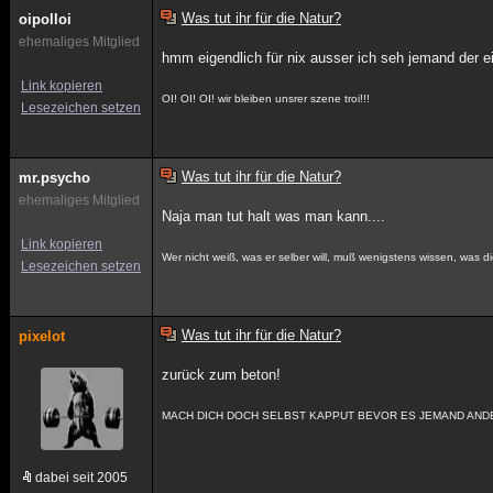
Was tut ihr für die Natur?
oipolloi
ehemaliges Mitglied
hmm eigendlich für nix ausser ich seh jemand der ein
Link kopieren
OI! OI! OI! wir bleiben unsrer szene troi!!!
Lesezeichen setzen
Was tut ihr für die Natur?
mr.psycho
ehemaliges Mitglied
Naja man tut halt was man kann....
Link kopieren
Wer nicht weiß, was er selber will, muß wenigstens wissen, was d
Lesezeichen setzen
Was tut ihr für die Natur?
pixelot
zurück zum beton!
MACH DICH DOCH SELBST KAPPUT BEVOR ES JEMAND ANDE
dabei seit 2005