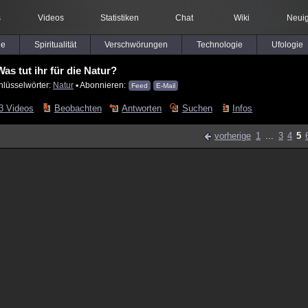
s
Videos
Statistiken
Chat
Wiki
Neuig
le
Spiritualität
Verschwörungen
Technologie
Ufologie
Was tut ihr für die Natur?
hlüsselwörter:
Natur
▪ Abonnieren:
Feed
E-Mail
3 Videos
Beobachten
Antworten
Suchen
Infos
vorherige
1
...
3
4
5