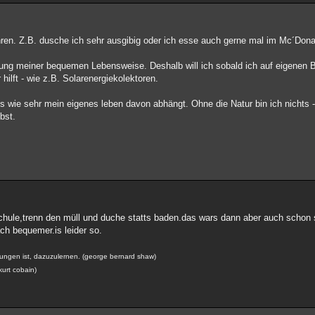
ren. Z.B. dusche ich sehr ausgibig oder ich esse auch gerne mal im Mc´Dona
kung meiner bequemen Lebensweise. Deshalb will ich sobald ich auf eigenen 
hilft - wie z.B. Solarenergiekolektoren.
is wie sehr mein eigenes leben davon abhängt. Ohne die Natur bin ich nichts -
bst.
 schule,trenn den müll und duche statts baden.das wars dann aber auch schon 
ach bequemer.is leider so.
zwungen ist, dazuzulernen. (george bernard shaw)
kurt cobain)