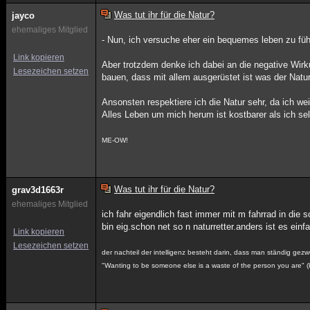
Was tut ihr für die Natur?
jayco
ehemaliges Mitglied
- Nun, ich versuche eher ein bequemes leben zu füh
Link kopieren
Aber trotzdem denke ich dabei an die negative Wir
Lesezeichen setzen
bauen, dass mit allem ausgerüstet ist was der Natur 
Ansonsten respektiere ich die Natur sehr, da ich we
Alles Leben um mich herum ist kostbarer als ich sel
ME-OW!
Was tut ihr für die Natur?
grav3d1663r
ehemaliges Mitglied
ich fahr eigendlich fast immer mit m fahrrad in die
bin eig.schon net so n naturretter.anders ist es einf
Link kopieren
Lesezeichen setzen
der nachteil der intelligenz besteht darin, dass man ständig ge
"Wanting to be someone else is a waste of the person you are" (