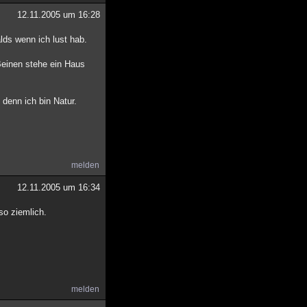
12.11.2005 um 16:28
lds wenn ich lust hab.
Beinen stehe ein Haus
 denn ich bin Natur.
melden
12.11.2005 um 16:34
so ziemlich.
melden