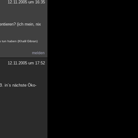
12.11.2005 um 16:35
ntieren? (ich mein, nix
zu tun haben (Khalil Gibran)
melden
12.11.2005 um 17:52
B. in´s nächste Öko-