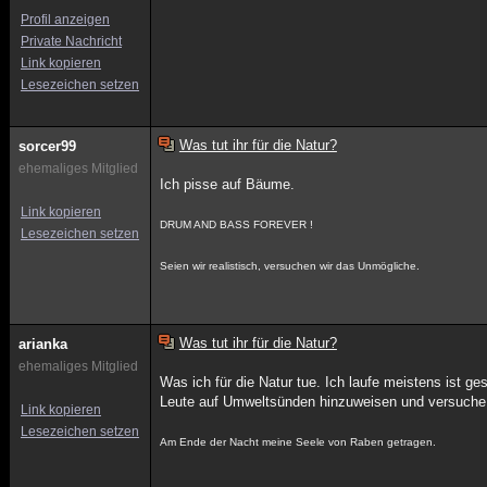
Profil anzeigen
Private Nachricht
Link kopieren
Lesezeichen setzen
Was tut ihr für die Natur?
sorcer99
ehemaliges Mitglied
Ich pisse auf Bäume.
Link kopieren
DRUM AND BASS FOREVER !
Lesezeichen setzen
Seien wir realistisch, versuchen wir das Unmögliche.
Was tut ihr für die Natur?
arianka
ehemaliges Mitglied
Was ich für die Natur tue. Ich laufe meistens ist 
Leute auf Umweltsünden hinzuweisen und versuche 
Link kopieren
Lesezeichen setzen
Am Ende der Nacht meine Seele von Raben getragen.