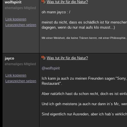
Was tut ihr für die Natur?
wolfspirit
ehemaliges Mitglied
oh mann jayco : /
Link kopieren
meinst du nicht, dass es schädlich ist für mensche
Lesezeichen setzen
dagegen, wenn du nur mal aufs klo musst...)
Mit einer Weisheit, die keine Tränen kennt, mit einer Philosophie, 
Was tut ihr für die Natur?
jayco
ehemaliges Mitglied
@wolfspirit
Link kopieren
Ich kann ja auch zu meinen Freunden sagen:"Sorry, 
Lesezeichen setzen
Restaurant".
Aber natürlich hast du schon recht, doch es ist einf
Und ich geh meistens ja auch nur dann in´s Mc, wenn
Sind eigentlich nur Ausreden, aber ich hab´s wirklic