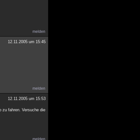
melden
12.11.2005 um 15:45
melden
12.11.2005 um 15:53
o zu fahren. Versuche die
melden