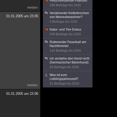
Fleischfressende Pflanzen
290 Beiträge bis 2026
melden
Versteinerter Kieferknochen
01.01.2005 um 23:05
von Meeresbewohner?
4 Beiträge bis 2026
Natur- und Tier-Dokus
459 Beiträge bis 2026
Rotierender Feuerball am
Nachthimmel
140 Beiträge bis 2026
ich verstehe den Hund nicht
(Germanischer Bärenhund)
26 Beiträge bis 2026
Was ist eure
Lieblingsjahreszeit?
31 Beiträge bis 2026
melden
01.01.2005 um 23:06