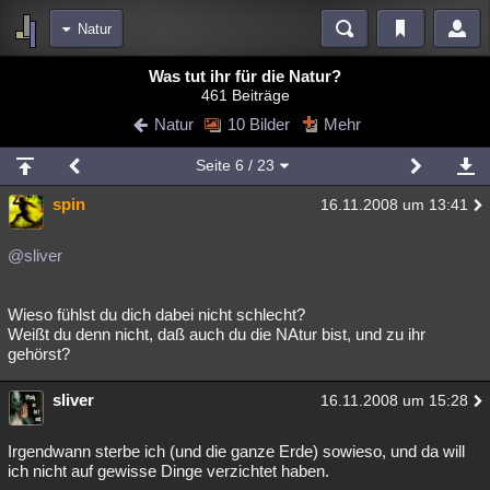
Natur
Bereiche
Was tut ihr für die Natur?
461 Beiträge
Echtzeit
Diskussionen
Blogs
Videos
Statistiken
Natur
10 Bilder
Mehr
Chat
Wiki
Neuigkeiten
2
Seite
6
/ 23
meine Rubriken
spin
16.11.2008 um 13:41
Menschen
Wissenschaft
Politik
Mystery
Kriminalfälle
Spiritualität
Verschwörungen
Technologie
Ufologie
@sliver
Natur
Umfragen
Unterhaltung
Wieso fühlst du dich dabei nicht schlecht?
weitere Rubriken
Weißt du denn nicht, daß auch du die NAtur bist, und zu ihr
gehörst?
Philosophie
Träume
Orte
Esoterik
Literatur
sliver
16.11.2008 um 15:28
Astronomie
Helpdesk
Gruppen
Gaming
Filme
Musik
Clash
Verbesserungen
Allmystery
English
Irgendwann sterbe ich (und die ganze Erde) sowieso, und da will
ich nicht auf gewisse Dinge verzichtet haben.
Übersichten