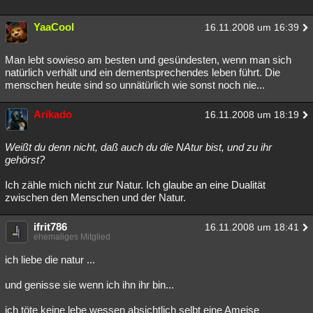
Besucht
Teilgenommen
Alle
Neue
Geschlossen
YaaCool
16.11.2008 um 16:39
Lesenswert
Schlüsselwörter
Man lebt sowieso am besten und gesündesten, wenn man sich
natürlich verhält und ein dementsprechendes leben führt. Die
menschen heute sind so unnätürlich wie sonst noch nie...
Arikado
16.11.2008 um 18:19
Weißt du denn nicht, daß auch du die NAtur bist, und zu ihr
gehörst?
Ich zähle mich nicht zur Natur. Ich glaube an eine Dualität
zwischen den Menschen und der Natur.
ifrit786
16.11.2008 um 18:41
ehemaliges Mitglied
ich liebe die natur ...
und genisse sie wenn ich ihn ihr bin...
ich töte keine lebe wessen absichtlich selbt eine Ameise