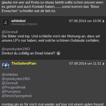
glaube mir wer auf Kreta so etwas betritt sollte schon wissen wem
es gehört und auch Kontakt haben........sonst kommt das "Böse
Erwachen" schneller wie dir lieb ist.
whiteboi
07.08.2014 um 10:05
ehemaliges Mitglied
@Zeronull
Die Bilder sind top. Und schließe mich der Meinung an, dass wir
unsere LP's nur haben, weil solche schönen Gebäude zerfallen.
@spookydee1963
Denkst du zufällig an Dead Island?
TheSailentPain
07.08.2014 um 11:31
@whiteboi
@spookydee1963
@Zeronull
@Peugeotfreak
@Pumpkins
@WoIstSpongebob
montag gin es für mich mal wieder auf tour mit einem guten freund