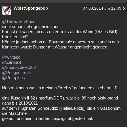
WoIstSpongebob
07.08.2014 um 12:49
@TheSailentPain
sieht schon sehr gefährlich aus.
Kannst du sagen, ob das unten links an der Wand (letztes Bild)
Kanister sind?
Könnte ja dann schon ne Baumschule gewesen sein und in den
Kanistern wurde Dünger mit Wasser angemischt gelagert.
@whiteboi
@Zeronull
@spookydee1963
@Peugeotfreak
@Pumpkins
Hab mal noch was in meinem "Archiv" gefunden: ein ehem. LP
eine Iljuschin Il-62 (Interflug/DDR), war bis '89 noch aktiv-stand
dann bis 2010/2011
auf dem Flughafen Schkeuditz (Halle/Leipzig) bis ein Gastronom
die Maschine
gekauft und hier im Süden Leipzigs abgestellt hat.