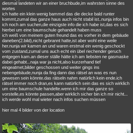
diesmal landeten wir an einer bruchbude,im wahrsten sinne des
wortes
ich hatte ein klein wenig bammel das die decke bald runter
kommt,zumal das ganze haus auch nicht stabil ist..nunja infos bin
ich noch am suchen,die einzigste info die ich habe ist,das es sich
hierbei um eine baumschule gehandelt haben muss
ich weiß von meinem guten freund das es vorher in dem gebäude
daneben(2.bild),nicht gebrannt hatte,ist aber wohl eine weile
her.nunja wir kamen an und waren erstmal ein wenig geschockt
vom zustand,zumal uns auch echt ein übel riechender geruch
entgegen kam.an dieser ställe hätte ich am liebsten ne gasmaske
dabei gehabt...naja war ja nicht,also kurzerhand tief
eingeatmet,bilder geschossen und weiter gings ins
nebengebäude,nunja da fing dann das rätsel an was es nun
gewesen sein könnte.das rätseln nahm natürlich kein ende.ich
rätsel immer noch dran,es kann natürlich sein das es sich wirklich
um eine baumschule handelte.wenn ich mir das ganze so
vorstelle,es könnte passen,aber wirklich sicher bin ich mir nicht...
ich werde wohl mal wieter nach infos suchen müssen
hier mal 4 bilder von der location