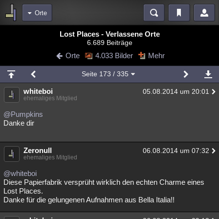
Orte
Bereiche
Lost Places - Verlassene Orte
6.689 Beiträge
Echtzeit
Diskussionen
Blogs
Videos
Statistiken
Orte
4.033 Bilder
Mehr
Chat
Wiki
Neuigkeiten
Seite
173
/ 335
meine Rubriken
whiteboi
05.08.2014 um 20:01
Menschen
Wissenschaft
Politik
Mystery
Kriminalfälle
ehemaliges Mitglied
Spiritualität
Verschwörungen
Technologie
Ufologie
@Pumpkins
Danke dir
Natur
Umfragen
Unterhaltung
weitere Rubriken
Zeronull
06.08.2014 um 07:32
ehemaliges Mitglied
Philosophie
Träume
Orte
Esoterik
Literatur
@whiteboi
Astronomie
Helpdesk
Gruppen
Gaming
Filme
Diese Papierfabrik versprüht wirklich den echten Charme eines
Lost Places.
Danke für die gelungenen Aufnahmen aus Bella Italia!!
Musik
Clash
Verbesserungen
Allmystery
English
Übersichten