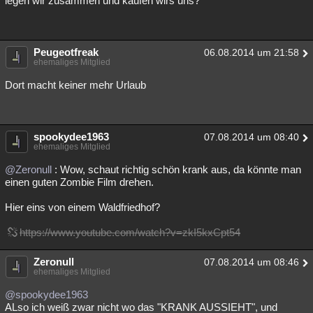
legen wir zusammen und kaufen wirs uns?
Peugeotfreak
06.08.2014 um 21:58
ehemaliges Mitglied
Dort macht keiner mehr Urlaub
spookydee1963
07.08.2014 um 08:40
ehemaliges Mitglied
@Zeronull
: Wow, schaut richtig schön krank aus, da könnte man
einen guten Zombie Film drehen.
Hier eins von einem Waldfriedhof?
https://www.youtube.com/watch?v=zkI5kxCpt54
Zeronull
07.08.2014 um 08:46
ehemaliges Mitglied
@spookydee1963
ALso ich weiß zwar nicht wo das "KRANK AUSSIEHT", und