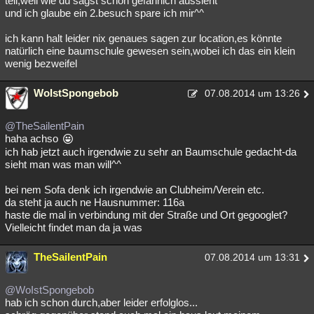
teil,weil wie du sagst schon gefährlich aussieht
und ich glaube ein 2.besuch spare ich mir^^
ich kann halt leider nix genaues sagen zur location,es könnte
natürlich eine baumschule gewesen sein,wobei ich das ein klein
wenig bezweifel
WoIstSpongebob
07.08.2014 um 13:26
@TheSailentPain
haha achso
ich hab jetzt auch irgendwie zu sehr an Baumschule gedacht-da
sieht man was man will^^
bei nem Sofa denk ich irgendwie an Clubheim/Verein etc.
da steht ja auch ne Hausnummer: 116a
haste die mal in verbindung mit der Straße und Ort gegooglet?
Vielleicht findet man da ja was
TheSailentPain
07.08.2014 um 13:31
@WoIstSpongebob
hab ich schon durch,aber leider erfolglos...