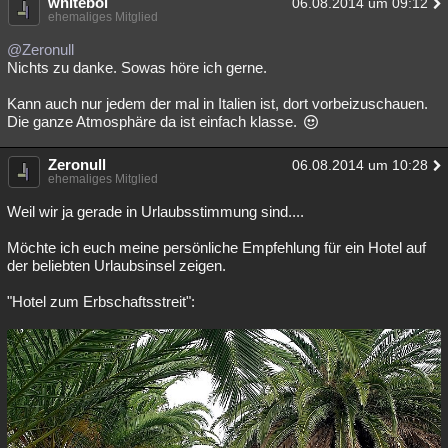
whiteboi
06.08.2014 um 09:12
ehemaliges Mitglied
Besucht
Teilgenommen
Alle
Neue
Geschlossen
@Zeronull
Lesenswert
Schlüsselwörter
Nichts zu danke. Sowas höre ich gerne.
Kann auch nur jedem der mal in Italien ist, dort vorbeizuschauen.
Die ganze Atmosphäre da ist einfach klasse.
Zeronull
06.08.2014 um 10:28
ehemaliges Mitglied
Weil wir ja gerade in Urlaubsstimmung sind....
Möchte ich euch meine persönliche Empfehlung für ein Hotel auf
der beliebten Urlaubsinsel zeigen.
"Hotel zum Erbschaftsstreit":