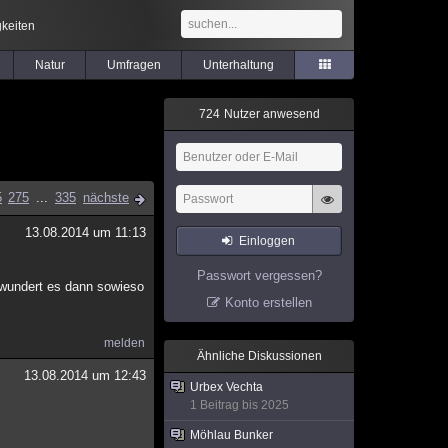
keiten
Natur
Umfragen
Unterhaltung
7
2
4
Nutzer anwesend
5
275
...
335
nächste
13.08.2014 um 11:13
Einloggen
Passwort vergessen?
a wundert es dann sowieso
Konto erstellen
melden
Ähnliche Diskussionen
13.08.2014 um 12:43
Urbex Vechta
1 Beitrag bis 2025
Möhlau Bunker