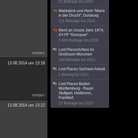
21 Beiträge bis 2022
Waldstück und Heim "Maria
in der Drucht", Duisburg
211 Beiträge bis 2024
Mord an Ursula Jahn 1974,
XY-FF "Gronauer"
2.408 Beiträge bis 2026
Lost Places/Urbex im
melden
Großraum München
168 Beiträge bis 2021
13.08.2014 um 13:18
Lost Places Sachsen Anhalt
1 Beitrag bis 2021
Lost Places Baden
Württemberg - Raum
Stuttgart, Heilbronn,
melden
Frankfurt
22 Beiträge bis 2023
13.08.2014 um 13:22