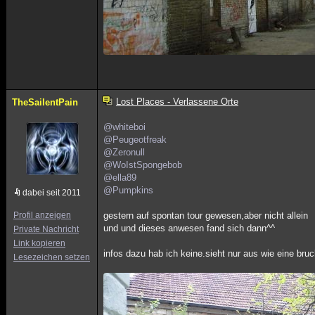
Lost Places - Verlassene Orte
TheSailentPain
@whiteboi
@Peugeotfreak
@Zeronull
@WoIstSpongebob
@ella89
@Pumpkins
dabei seit 2011
Profil anzeigen
gestern auf spontan tour gewesen,aber nicht allein
und und dieses anwesen fand sich dann^^
Private Nachricht
Link kopieren
infos dazu hab ich keine.sieht nur aus wie eine b
Lesezeichen setzen