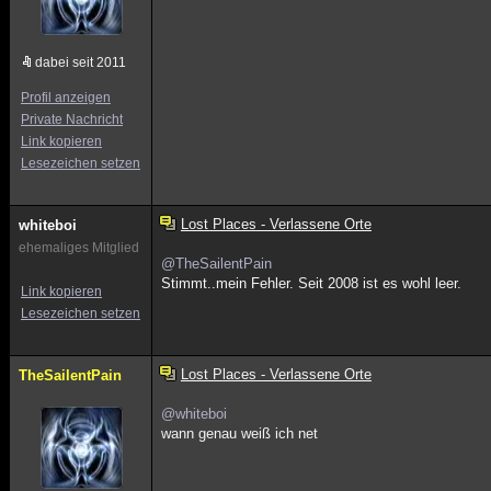
dabei seit 2011
Profil anzeigen
Private Nachricht
Link kopieren
Lesezeichen setzen
Lost Places - Verlassene Orte
whiteboi
ehemaliges Mitglied
@TheSailentPain
Stimmt..mein Fehler. Seit 2008 ist es wohl leer.
Link kopieren
Lesezeichen setzen
Lost Places - Verlassene Orte
TheSailentPain
@whiteboi
wann genau weiß ich net