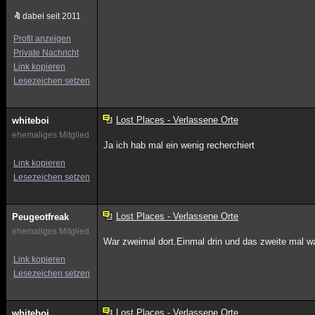
dabei seit 2011
Profil anzeigen
Private Nachricht
Link kopieren
Lesezeichen setzen
Lost Places - Verlassene Orte
whiteboi
ehemaliges Mitglied
Ja ich hab mal ein wenig recherchiert
Link kopieren
Lesezeichen setzen
Lost Places - Verlassene Orte
Peugeotfreak
ehemaliges Mitglied
War zweimal dort.Einmal drin und das zweite mal wa
Link kopieren
Lesezeichen setzen
Lost Places - Verlassene Orte
whiteboi