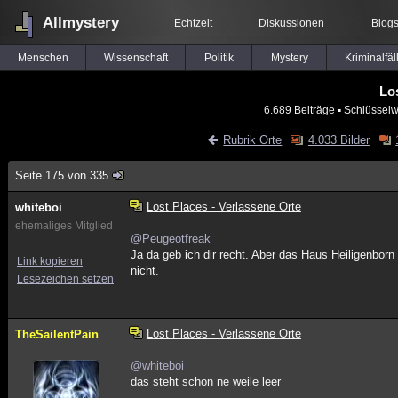
Allmystery
Echtzeit
Diskussionen
Blog
Menschen
Wissenschaft
Politik
Mystery
Kriminalfäl
Lo
6.689 Beiträge
▪ Schlüsselw
Rubrik Orte
4.033 Bilder
Seite 175 von 335
Lost Places - Verlassene Orte
whiteboi
ehemaliges Mitglied
@Peugeotfreak
Ja da geb ich dir recht. Aber das Haus Heiligenborn
Link kopieren
nicht.
Lesezeichen setzen
Lost Places - Verlassene Orte
TheSailentPain
@whiteboi
das steht schon ne weile leer