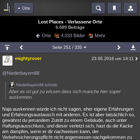
Orte
Bereiche
Lost Places - Verlassene Orte
6.689 Beiträge
Echtzeit
Diskussionen
Blogs
Videos
Statistiken
Orte
4.033 Bilder
Mehr
Chat
Wiki
Neuigkeiten
2
Seite
251
/ 335
meine Rubriken
mightyrover
23.05.2016 um 14:11
Menschen
Wissenschaft
Politik
Mystery
Kriminalfälle
Spiritualität
Verschwörungen
Technologie
Ufologie
@Niederbayern88
Natur
Umfragen
Unterhaltung
Niederbayern88 schrieb:
Aber es ist gut zu wissen dass sich manche hier super
weitere Rubriken
auskennen.
Philosophie
Träume
Orte
Esoterik
Literatur
Naja auskennen würde ich nicht sagen, eher eigene Erfahrungen
und Erfahrungsaustausch mit anderen. Es ist aber tatsächlich so,
Astronomie
Helpdesk
Gruppen
Gaming
Filme
gewährst du jemandem Zutritt zu einem Gebäude, auch unter
Haftungsausschluss, und dieser verletzt sich, hast du die Kacke
Musik
Clash
Verbesserungen
Allmystery
English
am dampfen, wenn er dir nachweisen kann, der
Verkehrsicherungspflicht nicht angemessen nachgekommen zu
Übersichten