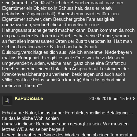
sein (immerhin "verlässt" sich der Besucher darauf, dass der
Besucht
Teilgenommen
Alle
Neue
Geschlossen
Eigentümer ein Objekt so in Schuss hält, dass er relativ
gefahrlosen Zugang erhält). Andersherum wird es für einen
Lesenswert
Schlüsselwörter
Eigentümer schwer, dem Besucher grobe Fahrlässigkeit
nachzuweisen, wodurch dieser theoretisch keine
Haftungsansprüche geltend machen kann. Dann kommen da noch
ein paar andere Faktoren ins Spiel, es hat seine Gründe, warum
an fast allen interessanten Orten der Zutritt verboten ist. Hält man
sich an Locations wie z.B. den Landschaftspark
Duisburg,verschlägt es dich aus, wie ich annehme, Niederbayern
mal ins Ruhrgebiet, hier gibt es viele Orte, welche zu Museen
umgewandelt wurden, welche man, ganz ohne eine Straftat zu
begehen oder bei einem Unfall den Anspruch auf Leistungen der
Krankenversicherung zu verlieren, besichtigen und auch auch
völlig legal tolle Fotos schießen kann
Aber das gehört nicht
mehr zum Thema^^
KaPoDeSaLe
23.05.2016 um 15:50
Erholsame Natur, fantastischer Fernblick, sportliche Betätigung …
für das leibliche Wohl schien
damals in dieser Bergbaude auch gesorgt zu sein. Wir mussten
letztes WE alles selber bergauf
hieven. Im wahrsten Sinne des Wortes, denn ab einer Temperatur