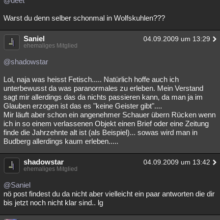
@deet
Besucht
Teilgenommen
Alle
Neue
Geschlossen
Warst du denn selber schonmal in Wolfskuhlen???
Lesenswert
Schlüsselwörter
Saniel
04.09.2009 um 13:29
ehemaliges Mitglied
@shadowstar
Lol, naja was heisst Fetisch..... Natürlich hoffe auch ich
unterbewusst da was paranormales zu erleben. Mein Verstand
sagt mir allerdings das da nichts passieren kann, da man ja im
Glauben erzogen ist das es "keine Geister gibt"....
Mir läuft aber schon ein angenehmer Schauer übern Rücken wenn
ich in so einem verlassenen Objekt einen Brief oder eine Zeitung
finde die Jahrzehnte alt ist (als Beispiel)... sowas wird man in
Budberg allerdings kaum erleben.....
shadowstar
04.09.2009 um 13:42
ehemaliges Mitglied
@Saniel
nö post findest du da nicht aber vielleicht ein paar antworten die dir
bis jetzt noch nicht klar sind.. lg