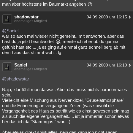
man aber höchstens im Baumarkt angeben
shadowstar
04.09.2009 um 16:15
ehemaliges Mitglied
@Saniel
war so auch mal wieder nicht gemeint.. mit antworten, aber das
hast du ja jetzt beantwortet
, meinte ich eher ob du gar nix
gefühlt hast etc.... ja es ging auf einmal ganz schnell berg ab mit
dem haus das stimmt wohl.. lg
Saniel
04.09.2009 um 16:19
ehemaliges Mitglied
@shadowstar
Naja, klar fühlt man da was. Aber das muss nichts paranormales
sein.
Vielleicht eine Mischung aus Nervenkitzel, "Gruselatmosphäre"
und die Erinnerung an vergangene Zeiten (was sowohl die
Vergangenheit des Hauses betrifft wie es einst gewesen sein mag
als auch die eigene Vergangenheit..... ist ja immerhin schon etwas
her das ich da "Stammgast" war....)
Aber etwas direkt spirituelles, nein das kann ich nicht sagen.