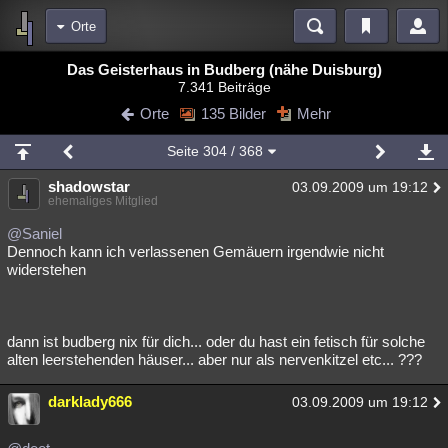
Orte
Bereiche
Das Geisterhaus in Budberg (nähe Duisburg)
7.341 Beiträge
Echtzeit
Diskussionen
Blogs
Videos
Statistiken
Orte
135 Bilder
Mehr
Chat
Wiki
Neuigkeiten
Seite
304
/ 368
meine Rubriken
shadowstar
03.09.2009 um 19:12
Menschen
Wissenschaft
Politik
Mystery
Kriminalfälle
ehemaliges Mitglied
Spiritualität
Verschwörungen
Technologie
Ufologie
@Saniel
Dennoch kann ich verlassenen Gemäuern irgendwie nicht
widerstehen
Natur
Umfragen
Unterhaltung
weitere Rubriken
Philosophie
Träume
Orte
Esoterik
Literatur
dann ist budberg nix für dich... oder du hast ein fetisch für solche
alten leerstehenden häuser... aber nur als nervenkitzel etc... ???
Astronomie
Helpdesk
Gruppen
Gaming
Filme
darklady666
03.09.2009 um 19:12
Musik
Clash
Verbesserungen
Allmystery
English
Übersichten