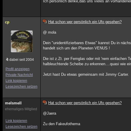
Ich persönlich denke,daß uns vieles an vorhandene
Hat schon wer persönlich ein Ufo gesehen?
cp
@ mola
Dein "unidentifizierbares Etwas" kannst Du in näch
handelt sich um den Planeten VENUS !
Die ist z.Zt. per Fernglas oder mit 'nem einfachen T
dabei seit 2004
halbleuchtende Scheibe zu erkennen....quasi wie ei
Profil anzeigen
Jetzt hast Du etwas gemeinsam mit Jimmy Carter.
Private Nachricht
Link kopieren
Lesezeichen setzen
Hat schon wer persönlich ein Ufo gesehen?
melsmell
ehemaliges Mitglied
@Jaera
Link kopieren
Zu den Fakeufothema
Lesezeichen setzen