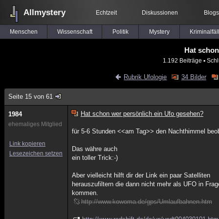
Allmystery
Echtzeit
Diskussionen
Blogs
Menschen
Wissenschaft
Politik
Mystery
Kriminalfäl
Hat schon
1.192 Beiträge
▪ Schl
Rubrik Ufologie
34 Bilder
Seite 15 von 61
Hat schon wer persönlich ein Ufo gesehen?
1984
ehemaliges Mitglied
für 5-6 Stunden <<am Tag>> den Nachthimmel beo
Link kopieren
Das währe auch
Lesezeichen setzen
ein toller Trick:-)
Aber vielleicht hilft dir der Link ein paar Satelliten
herauszufiltern die dann nicht mehr als UFO in Frag
kommen.
http://www.kowoma.de/gps/Umlaufbahnen.htm