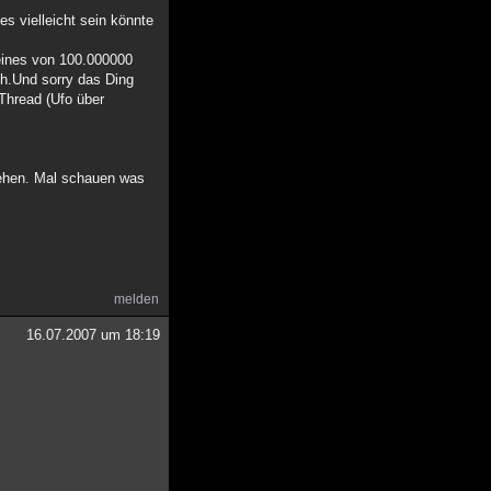
es vielleicht sein könnte
 eines von 100.000000
ch.Und sorry das Ding
Thread (Ufo über
gehen. Mal schauen was
melden
16.07.2007 um 18:19