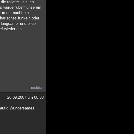
ie toilette . als ich
 es würde "über" unserem
t in der nacht ein
phärisches funkeln oder
s langsamer und blieb
ef wieder ein.
melden
26.09.2007 um 00:38
 häufig Wundersames