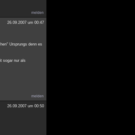
melden
26.09.2007 um 00:47
schen" Ursprungs denn es
t sogar nur als
melden
26.09.2007 um 00:50