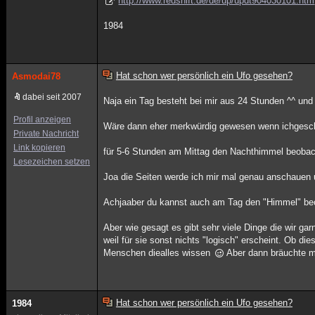
http://www.redshift.de/de/up/updt904030101.htm
1984
Hat schon wer persönlich ein Ufo gesehen?
Asmodai78
dabei seit 2007
Naja ein Tag besteht bei mir aus 24 Stunden ^^ u
Profil anzeigen
Wäre dann eher merkwürdig gewesen wenn ichgeschr
Private Nachricht
Link kopieren
für 5-6 Stunden am Mittag den Nachthimmel beobac
Lesezeichen setzen
Joa die Seiten werde ich mir mal genau anschauen 
Achjaaber du kannst auch am Tag den "Himmel" beob
Aber wie gesagt es gibt sehr viele Dinge die wir ga
weil für sie sonst nichts "logisch" erscheint. Ob 
Menschen diealles wissen
Aber dann bräuchte ma
Hat schon wer persönlich ein Ufo gesehen?
1984