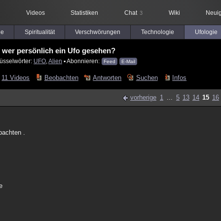
Videos
Statistiken
Chat
Wiki
Neuig
3
le
Spiritualität
Verschwörungen
Technologie
Ufologie
 wer persönlich ein Ufo gesehen?
üsselwörter:
UFO
,
Alien
▪ Abonnieren:
Feed
E-Mail
11 Videos
Beobachten
Antworten
Suchen
Infos
vorherige
1
...
5
13
14
15
16
bachten .
e