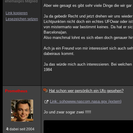
ehemaliges Mitglied
Aber wie gesagt es gibt sehr viele Dinge die wir ga
Link kopieren
Ja da gebedir Recht und jetzt drehen wir uns wiede
Lesezeichen setzen
Lichtpunkten nicht doch ein echtes UFOwar oder is
von mistermarto war bestimmt keines. Da hat er si
Barcelona)an.
Also manchmal lohnt es sich eben doch genauer hin
Ach ja ein Freund von mir interessiert sich auch 
dabeiraus kommt.
Ja das würde mich auch interessieren. Bei welchen S
1984
Hat schon wer persönlich ein Ufo gesehen?
Prometheus
Link: sohowww.nascom.nasa.gov (extern)
Jo und zwar sogar zwei !!!!!
dabei seit 2004