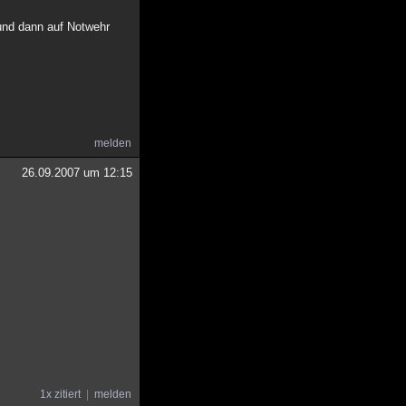
 und dann auf Notwehr
melden
26.09.2007 um 12:15
1x zitiert
melden