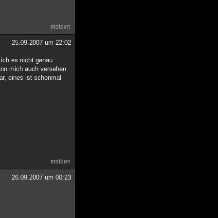
melden
25.09.2007 um 22:02
ich es nicht genau
kann mich auch versehen
r, eines ist schonmal
melden
26.09.2007 um 00:23