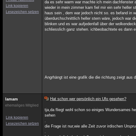
da es sehr warm war machte ich mein dachfenster auf 
Link kopieren
wieder in mein zimmer kam fiel mir ein sehr heller 
Lesezeichen setzen
haus sein , dem war jedoch nicht so. es befand in wir
überdurchschnittlich heller stern wäre, jedoch war
blinken und es war aufjedenfall über der wolkendeck
schliesslich ganz stehen. ichbeobachtete es dann ein
Angrhängt ist eine grafik die die richtung zeigt aus
Hat schon wer persönlich ein Ufo gesehen?
lamam
ehemaliges Mitglied
tja,da fliegt wohl schon so einiges Wundersames 
sehen
Link kopieren
.
Lesezeichen setzen
die Frage ist nur,wie alle Zeit zuvor irdischen Urspr
.