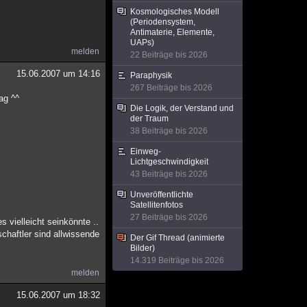
Kosmologisches Modell
(Periodensystem,
Antimaterie, Elemente,
UAPs)
melden
22 Beiträge bis 2026
15.06.2007 um 14:16
Paraphysik
267 Beiträge bis 2026
ag ^^
Die Logik, der Verstand und
der Traum
38 Beiträge bis 2026
Einweg-
Lichtgeschwindigkeit
43 Beiträge bis 2026
Unveröffentlichte
Satellitenfotos
27 Beiträge bis 2026
 vielleicht seinkönnte ..
chaftler sind allwissende
Der Gif Thread (animierte
Bilder)
14.319 Beiträge bis 2026
melden
15.06.2007 um 18:32