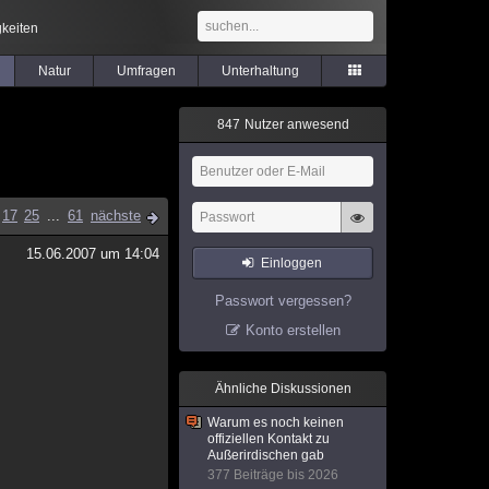
keiten
Natur
Umfragen
Unterhaltung
8
4
7
Nutzer anwesend
17
25
...
61
nächste
15.06.2007 um 14:04
Einloggen
Passwort vergessen?
Konto erstellen
Ähnliche Diskussionen
Warum es noch keinen
offiziellen Kontakt zu
Außerirdischen gab
377 Beiträge bis 2026