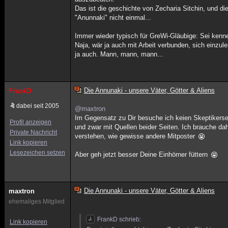
Das ist die geschichte von Zecharia Sitchin, und d
"Anunnaki" nicht einmal...
Immer wieder typisch für GreWi-Gläubige: Sei kenn
Naja, wär ja auch mit Arbeit verbunden, sich einz
ja auch. Mann, mann, mann...
Die Annunaki - unsere Väter, Götter & Aliens
FrankD
dabei seit 2005
@maxtron
Im Gegensatz zu Dir besuche ich keien Skeptikerse
Profil anzeigen
und zwar mit Quellen beider Seiten. Ich brauche da
Private Nachricht
verstehen, wie gewisse andere Mitposter
Link kopieren
Lesezeichen setzen
Aber geh jetzt besser Deine Einhörner füttern
Die Annunaki - unsere Väter, Götter & Aliens
maxtron
ehemaliges Mitglied
FrankD schrieb:
Link kopieren