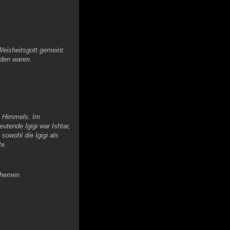
eisheitsgott gemeint.
nden waren.
es Himmels. Im
utende Igigi war Ishtar,
sowohl die Igigi als
te.
 Themen