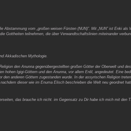
e Abstammung vom „großen weisen Fürsten (NUN)”. Mit „NUN” ist Enki als W
ie Gottheiten teilnehmen, die über Verwandtschaftslinien miteinander verbu
 und Akkadischen Mythologie.
n Religion den Anunna gegenübergestellten großen Götter der Oberwelt und d
 hohen Igigi-Göttern und den Anunna, vor allem Enlil, angedeutet. Eine bede
or den anderen Göttern zugestanden wurde. In der assyrischen Religion treten 
k, nachdem dieser wie im Enuma Elisch beschrieben die Welt neu geordnet hat
erseiten, das brauche ich nicht. im Gegensatz zu Dir habe ich mich mit den