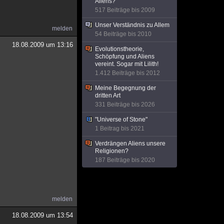
Aliens?
517 Beiträge bis 2009
Unser Verständnis zu Allem
melden
54 Beiträge bis 2010
18.08.2009 um 13:16
Evolutionstheorie,
Schöpfung und Aliens
vereint. Sogar mit Lilith!
1.412 Beiträge bis 2012
Meine Begegnung der
dritten Art
331 Beiträge bis 2026
"Universe of Stone"
1 Beitrag bis 2021
Verdrängen Aliens unsere
Religionen?
187 Beiträge bis 2020
melden
18.08.2009 um 13:54