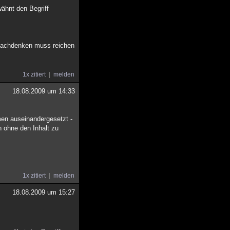
wähnt den Begriff
 nachdenken muss reichen
1x zitiert
melden
18.08.2009 um 14:33
men auseinandergesetzt -
n ohne den Inhalt zu
1x zitiert
melden
18.08.2009 um 15:27