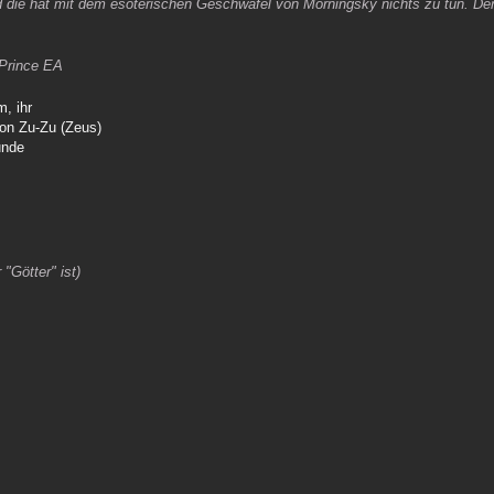
nd die hat mit dem esoterischen Geschwafel von Morningsky nichts zu tun. Der
 Prince EA
, ihr
von Zu-Zu (Zeus)
unde
"Götter" ist)