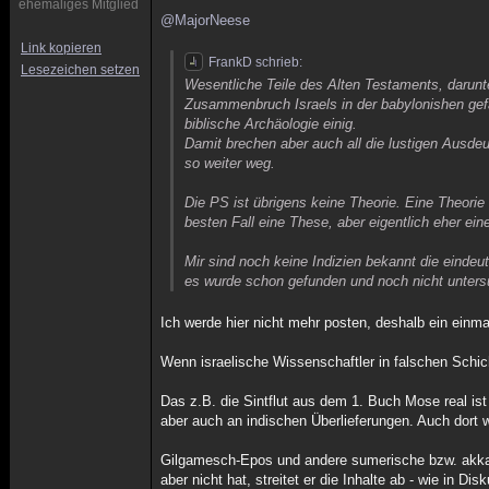
ehemaliges Mitglied
@MajorNeese
Link kopieren
FrankD schrieb:
Lesezeichen setzen
Wesentliche Teile des Alten Testaments, darun
Zusammenbruch Israels in der babylonishen gefan
biblische Archäologie einig.
Damit brechen aber auch all die lustigen Ausd
so weiter weg.
Die PS ist übrigens keine Theorie. Eine Theor
besten Fall eine These, aber eigentlich eher ein
Mir sind noch keine Indizien bekannt die eindeu
es wurde schon gefunden und noch nicht untersu
Ich werde hier nicht mehr posten, deshalb ein einma
Wenn israelische Wissenschaftler in falschen Schic
Das z.B. die Sintflut aus dem 1. Buch Mose real i
aber auch an indischen Überlieferungen. Auch dort 
Gilgamesch-Epos und andere sumerische bzw. akkadis
aber nicht hat, streitet er die Inhalte ab - wie in 