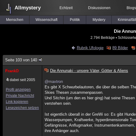
Allmystery
Echtzeit
Diskussionen
Blogs
Menschen
Wissenschaft
Politik
Mystery
Kriminalfäl
Die Annuna
2.794 Beiträge
▪ Schlüsselw
Rubrik Ufologie
89 Bilder
Seite 103 von 140
Die Annunaki - unsere Väter, Götter & Aliens
FrankD
dabei seit 2005
@maxtron
Es gibt X Schwurbelautoren, die über die selben Th
Profil anzeigen
Skies Thesen zusammenpassen.
Private Nachricht
Und Sitchin (um den es hier ging) hat seine Thesen n
Link kopieren
verstehen sein.
Lesezeichen setzen
Ist eigentlich überall in der GreWi so: Es gibt Hun
Wasserpumpen, Kraftwerke, hyperdimensionale Tore
Gefängnisse, Anflugmarker, Instrumentenkammern, Kr
ihre Anhänger auch.