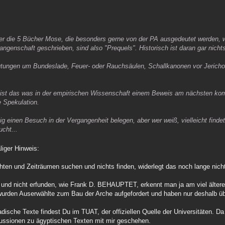
ter die 5 Bücher Mose, die besonders gerne von der PA ausgedeutet werden,
genschaft geschrieben, sind also "Prequels". Historisch ist daran gar nichts,
eutungen um Bundeslade, Feuer- oder Rauchsäulen, Schallkanonen vor Jerich
ie ist das was in der empirischen Wissenschaft einem Beweis am nächsten ko
e Spekulation.
tig einen Besuch in der Vergangenheit belegen, aber wer weiß, vielleicht finde
cht...
liger Hinweis:
hten und Zeiträumen suchen und nichts finden, widerlegt das noch lange nicht
st und nicht erfunden, wie Frank D. BEHAUPTET, erkennt man ja am viel älte
wurden Auserwählte zum Bau der Arche aufgefordert und haben nur deshalb üb
che Texte findest Du im TUAT, der offiziellen Quelle der Universitäten. Da
Diskussionen zu ägyptischen Texten mit mir geschehen.