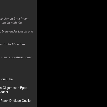
 wurden erst nach dem
 da ist sich die
o, brennender Busch und
mmt. Die PS ist im
t man ja so etwas, oder
 die Bibel.
ren Gilgamesch-Epos,
erlebt.
 Frank D. diese Quelle