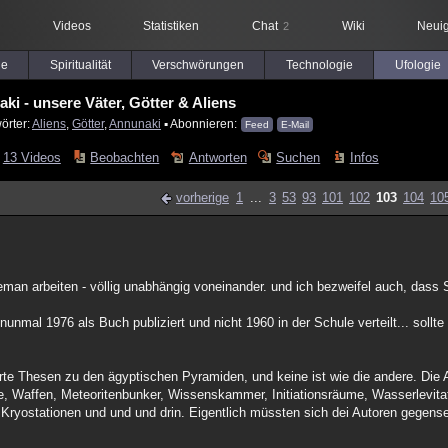
Videos
Statistiken
Chat
Wiki
Neuig
2
le
Spiritualität
Verschwörungen
Technologie
Ufologie
ki - unsere Väter, Götter & Aliens
örter:
Aliens
,
Götter
,
Annunaki
▪ Abonnieren:
Feed
E-Mail
13 Videos
Beobachten
Antworten
Suchen
Infos
vorherige
1
...
3
53
93
101
102
103
104
10
eman arbeiten - völlig unabhängig voneinander. und ich bezweifel auch, dass 
unmal 1976 als Buch publiziert und nicht 1960 in der Schule verteilt... sollt
derte Thesen zu den ägyptischen Pyramiden, und keine ist wie die andere. Die
, Waffen, Meteoritenbunker, Wissenskammer, Initiationsräume, Wasserlevitat
yostationen und und und drin. Eigentlich müssten sich dei Autoren gegensei