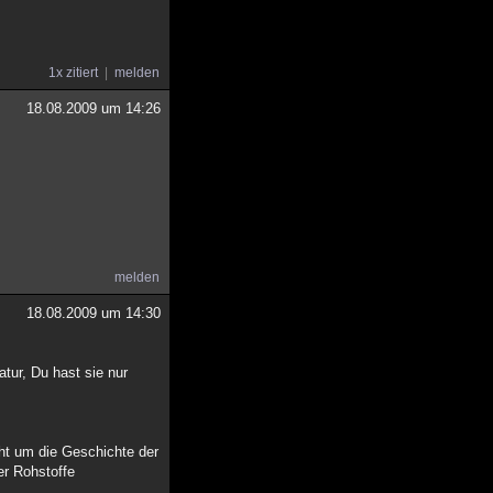
1x zitiert
melden
18.08.2009 um 14:26
melden
18.08.2009 um 14:30
tur, Du hast sie nur
eht um die Geschichte der
er Rohstoffe