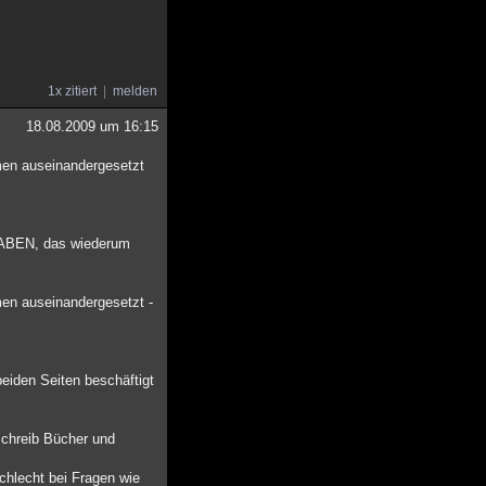
1x zitiert
melden
18.08.2009 um 16:15
men auseinandergesetzt
 HABEN, das wiederum
men auseinandergesetzt -
eiden Seiten beschäftigt
schreib Bücher und
chlecht bei Fragen wie