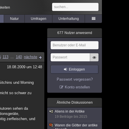
keiten
Natur
Umfragen
Unterhaltung
6
7
7
Nutzer anwesend
5
113
...
140
nächste
18.08.2009 um 12:48
Einloggen
Passwort vergessen?
Sitchins und Morning
Konto erstellen
e nicht so schwer zu
Ähnliche Diskussionen
 Autoren sehen da
Aliens in der Antike
ionsgeräte,
19 Beiträge bis 2015
tig zerfleischen, und
Waren die Götter der antike