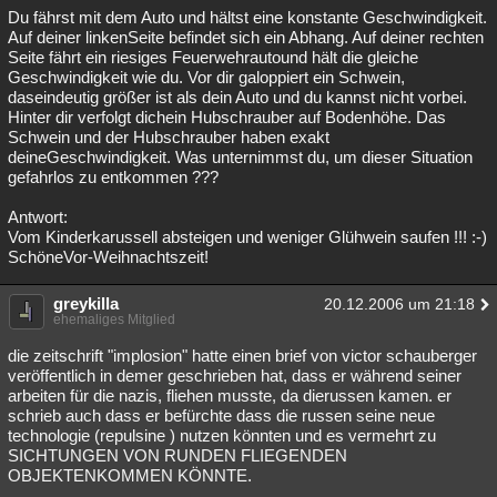
Du fährst mit dem Auto und hältst eine konstante Geschwindigkeit.
Auf deiner linkenSeite befindet sich ein Abhang. Auf deiner rechten
Seite fährt ein riesiges Feuerwehrautound hält die gleiche
Geschwindigkeit wie du. Vor dir galoppiert ein Schwein,
daseindeutig größer ist als dein Auto und du kannst nicht vorbei.
Hinter dir verfolgt dichein Hubschrauber auf Bodenhöhe. Das
Schwein und der Hubschrauber haben exakt
deineGeschwindigkeit. Was unternimmst du, um dieser Situation
gefahrlos zu entkommen ???
Antwort:
Vom Kinderkarussell absteigen und weniger Glühwein saufen !!! :-)
SchöneVor-Weihnachtszeit!
greykilla
20.12.2006 um 21:18
ehemaliges Mitglied
die zeitschrift "implosion" hatte einen brief von victor schauberger
veröffentlich in demer geschrieben hat, dass er während seiner
arbeiten für die nazis, fliehen musste, da dierussen kamen. er
schrieb auch dass er befürchte dass die russen seine neue
technologie (repulsine ) nutzen könnten und es vermehrt zu
SICHTUNGEN VON RUNDEN FLIEGENDEN
OBJEKTENKOMMEN KÖNNTE.