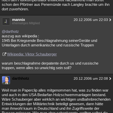
schon den Pförtner aus Penemünde nach Langley brachte um ihn
dort zuverhören.
mannix
20.12.2006 um 22:03
ehemaliges Mitglied
@darthotz
auszug aus wikipedia :
1945 Bei Kriegsende Beschlagnahmung seinerGeräte und
Unterlagen durch amerikanische und russische Truppen
Wikipedia: Viktor Schauberger
warum beschlagnahme derpatente durch us und russische
truppen, wenn alles so unwichtig sein soll?
darthhotz
20.12.2006 um 22:08
Weil man in Paperclip alles mitgenommen hat, was zu finden war
und auch in den USA Bedarfan Holzschwemmanlagen bestand.
Wäre Schauberger aber wirklich an wichtigen undbahnbrechenden
Entwicklungen der Militärtechnik beteiligt gewesen, dann hätte
man ihnwohl kaum in Deutschland und ihn Zugriffsweite der
Russen gelassen. Wie man aber sehenkonnte, wollten selbst die