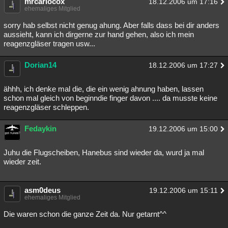
mrcarlocox
18.12.2006 um 17:16
ehemaliges Mitglied
Besucht
Teilgenommen
Alle
Neue
Geschlossen
sorry hab selbst nicht genug ahung. Aber falls dass bei dir anders
Lesenswert
Schlüsselwörter
aussieht, kann ich dirgerne zur hand gehen, also ich mein
reagenzgläser tragen usw...
Dorian14
18.12.2006 um 17:27
ähhh, ich denke mal die, die ein wenig ahnung haben, lassen
schon mal gleich von beginndie finger davon .... da musste keine
reagenzgläser schleppen.
Fedaykin
19.12.2006 um 15:00
Juhu die Flugscheiben, Hanebus sind wieder da, wurd ja mal
wieder zeit.
asm0deus
19.12.2006 um 15:11
ehemaliges Mitglied
Die waren schon die ganze Zeit da. Nur getarnt^^