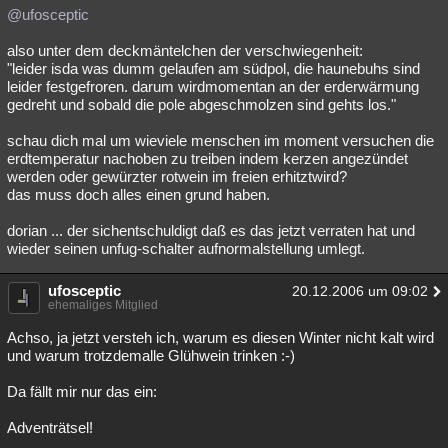
@ufosceptic
also unter dem deckmäntelchen der verschwiegenheit:
"leider isda was dumm gelaufen am südpol, die haunebuhs sind
leider festgefroren. darum wirdmomentan an der erderwärmung
gedreht und sobald die pole abgeschmolzen sind gehts los."
schau dich mal um wieviele menschen im moment versuchen die
erdtemperatur nachoben zu treiben indem kerzen angezündet
werden oder gewürzter rotwein im freien erhitztwird?
das muss doch alles einen grund haben.
dorian ... der sichentschuldigt daß es das jetzt verraten hat und
wieder seinen unfug-schalter aufnormalstellung umlegt.
ufosceptic
20.12.2006 um 09:02
ehemaliges Mitglied
Achso, ja jetzt versteh ich, warum es diesen Winter nicht kalt wird
und warum trotzdemalle Glühwein trinken :-)
Da fällt mir nur das ein:
Adventrätsel!