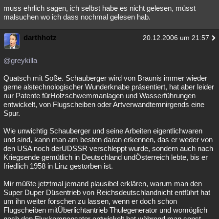
muss ehrlich sagen, ich selbst habe es nicht gelesen, müsst
malsuchen wo ich dass nochmal gelesen hab.
darthhotz
20.12.2006 um 21:57
@greykilla
Quatsch mit Soße. Schauberger wird von Braunis immer wieder
gerne alstechnologischer Wunderknabe präsentiert, hat aber leider
nur Patente fürHolzschwemmanlagen und Wasserführungen
entwickelt, von Flugscheiben oder Artverwandtemnirgends eine
Spur.
Wie unwichtig Schauberger und seine Arbeiten eigentlichwaren
und sind, kann man am besten daran erkennen, das er weder von
den USA noch derUDSSR verschleppt wurde, sondern auch nach
Kriegsende gemütlich in Deutschland undÖsterreich lebte, bis er
friedlich 1958 in Linz gestorben ist.
Mir müßte jetztmal jemand plausibel erklären, warum man den
Super Duper Düsentrieb von Reichsdeutschlandnicht entführt hat
um ihn weiter forschen zu lassen, wenn er doch schon
Flugscheiben mitÜberlichtantrieb Thulegenerator und womöglich
noch den Fluxkompensator entwickelt hat,während man sonst