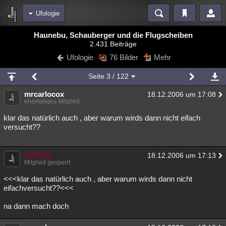
Ufologie
Bereiche
Haunebu, Schauberger und die Flugscheiben
2.431 Beiträge
Echtzeit
Diskussionen
Blogs
Videos
Statistiken
Ufologie
76 Bilder
Mehr
Chat
Wiki
Neuigkeiten
2
Seite
3
/ 122
meine Rubriken
mrcarlocox
18.12.2006 um 17:08
Menschen
Wissenschaft
Politik
Mystery
Kriminalfälle
ehemaliges Mitglied
Spiritualität
Verschwörungen
Technologie
Ufologie
klar das natürlich auch , aber warum wirds dann nicht eifach
versucht??
Natur
Umfragen
Unterhaltung
weitere Rubriken
UffTaTa
18.12.2006 um 17:13
Mitglied gesperrt
Philosophie
Träume
Orte
Esoterik
Literatur
<<<klar das natürlich auch , aber warum wirds dann nicht
Astronomie
Helpdesk
Gruppen
Gaming
Filme
eifachversucht??<<<
na dann mach doch
Musik
Clash
Verbesserungen
Allmystery
English
Übersichten