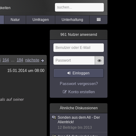
keiten
Natur
Umfragen
Unterhaltung
9
6
1
Nutzer anwesend
4
164
...
184
nächste
15.01.2014 um 08:00
Einloggen
Passwort vergessen?
Konto erstellen
als auf seiner
Ähnliche Diskussionen
Sonden aus dem All - Der
Alientrick!
12 Beiträge bis 2013