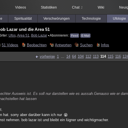
Videos
Statistiken
Chat
Wiki
Neuig
2
le
Spiritualität
Verschwörungen
Technologie
Ufologie
ob Lazar und die Area 51
örter:
Ufos
,
Area 51
,
Bob Lazar
▪ Abonnieren:
Feed
E-Mail
51 Videos
Beobachten
Antworten
Suchen
Infos
vorherige
1
...
14
64
104
112
113
114
115
116
12
n echter Ausweis ist. Es soll nur darstellen wie es aussah.Genauso wie er dam
nachstellen hat lassen
t.
n hat. sorry aber darüber kann ich nur
rnst nehmen. bob lazar ist und bleibt ein lügner und wichtigmacher.