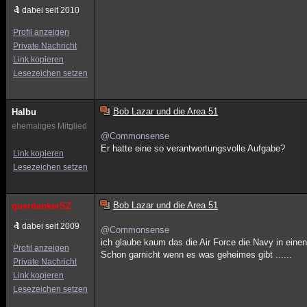
dabei seit 2010
Profil anzeigen
Private Nachricht
Link kopieren
Lesezeichen setzen
Bob Lazar und die Area 51
Halbu
ehemaliges Mitglied
@Commonsense
Er hatte eine so verantwortungsvolle Aufgabe?
Link kopieren
Lesezeichen setzen
Bob Lazar und die Area 51
querdenkerSZ
dabei seit 2009
@Commonsense
ich glaube kaum das die Air Force die Navy in einen 
Profil anzeigen
Schon garnicht wenn es was geheimes gibt ......
Private Nachricht
Link kopieren
Lesezeichen setzen