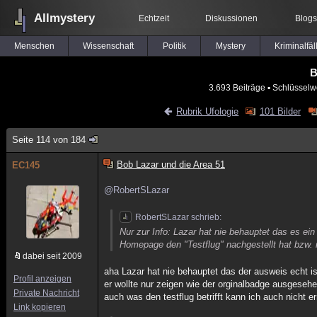
Allmystery
Echtzeit
Diskussionen
Blogs
Menschen
Wissenschaft
Politik
Mystery
Kriminalfäl
B
3.693 Beiträge
▪ Schlüsselw
Rubrik Ufologie
101 Bilder
Seite 114 von 184
Bob Lazar und die Area 51
EC145
@RobertSLazar
RobertSLazar schrieb:
Nur zur Info: Lazar hat nie behauptet das es ei
Homepage den "Testflug" nachgestellt hat bzw. 
dabei seit 2009
aha Lazar hat nie behauptet das der ausweis echt is
Profil anzeigen
er wollte nur zeigen wie der orginalbadge ausgesehe
Private Nachricht
auch was den testflug betrifft kann ich auch nicht e
Link kopieren