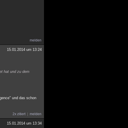
melden
15.01.2014 um 13:24
tet hat und zu dem
lligence" und das schon
2x zitiert
melden
15.01.2014 um 13:34