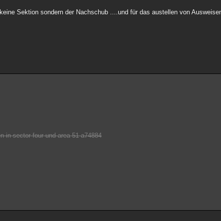
4 keine Sektion sondern der Nachschub ....und für das austellen von Ausweisen
en-in-sector-four-und-area-51-a74884