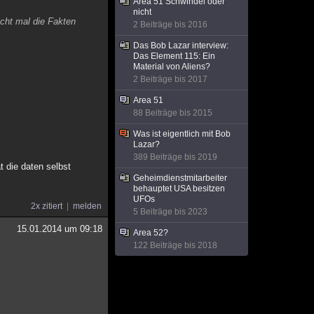
Area 51 Schwindel oder
nicht
icht mal die Fakten
2 Beiträge bis 2016
Das Bob Lazar interview:
Das Element 115: Ein
Material von Aliens?
2 Beiträge bis 2017
Area 51
88 Beiträge bis 2015
Was ist eigentlich mit Bob
Lazar?
389 Beiträge bis 2019
t die daten selbst
Geheimdienstmitarbeiter
behauptet USA besitzen
UFOs
2x zitiert
melden
5 Beiträge bis 2023
15.01.2014 um 09:18
Area 52?
122 Beiträge bis 2018