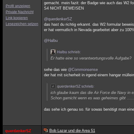
gemacht. mein fazit: der Badge wie auch das W2 fo
Profil anzeigen
S4 NICHT BEWEISEN
Private Nachricht
Link kopieren
@querdenkerSZ
Lesezeichen setzen
das hast du richtig erkannt. das W2 formular beweist
er hat vermutlich in Nevada gearbeitet aber zu 10
@Halbu
Halbu schrieb:
Er hatte eine so verantwortungsvolle Aufgabe?
sehe das wie
@Commonsense
der hat mit sicherheit in irgend einem hangar müllei
querdenkerSZ schrieb:
ich glaube kaum das die Air Force die Navy in ei
Schon garnicht wenn es was geheimes gibt .....
das sehe ich genau so. für sowas benötigt man eine
Bob Lazar und die Area 51
querdenkerSZ