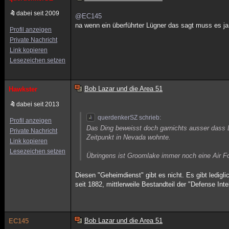
dabei seit 2009
@EC145
na wenn ein überführter Lügner das sagt muss es ja 
Profil anzeigen
Private Nachricht
Link kopieren
Lesezeichen setzen
Bob Lazar und die Area 51
Hawkster
dabei seit 2013
querdenkerSZ schrieb:
Profil anzeigen
Das Ding beweisst doch garnichts ausser dass L
Private Nachricht
Zeitpunkt in Nevada wohnte.
Link kopieren
Lesezeichen setzen
Übringens ist Groomlake immer noch eine Air F
Diesen "Geheimdienst" gibt es nicht. Es gibt ledigli
seit 1882, mittlerweile Bestandteil der "Defense Int
Bob Lazar und die Area 51
EC145