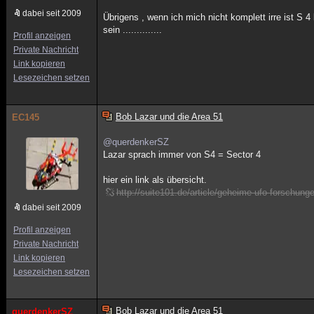
dabei seit 2009
Übrigens , wenn ich mich nicht komplett irre ist S 
sein ..............
Profil anzeigen
Private Nachricht
Link kopieren
Lesezeichen setzen
Bob Lazar und die Area 51
EC145
@querdenkerSZ
Lazar sprach immer von S4 = Sector 4
hier ein link als übersicht.
http://suite101.de/article/geheime-ufo-forschung
dabei seit 2009
Profil anzeigen
Private Nachricht
Link kopieren
Lesezeichen setzen
Bob Lazar und die Area 51
querdenkerSZ