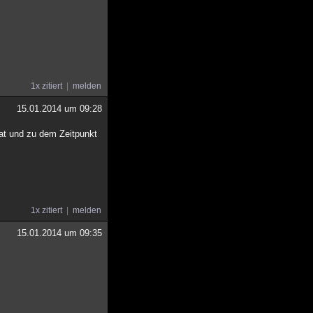
1x zitiert
melden
15.01.2014 um 09:28
hat und zu dem Zeitpunkt
1x zitiert
melden
15.01.2014 um 09:35