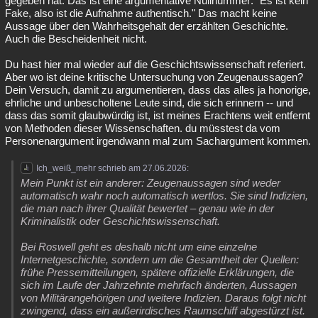
gegeben hat. Das ist eine argumentative Nullnummer: "Es ist kein
Fake, also ist die Aufnahme authentisch." Das macht keine
Aussage über den Wahrheitsgehalt der erzählten Geschichte.
Auch die Bescheidenheit nicht.
Du hast hier mal wieder auf die Geschichtswissenschaft referiert.
Aber wo ist deine kritische Untersuchung von Zeugenaussagen?
Dein Versuch, damit zu argumentieren, dass das alles ja honorige,
ehrliche und unbescholtene Leute sind, die sich erinnern -- und
dass das somit glaubwürdig ist, ist meines Erachtens weit entfernt
von Methoden dieser Wissenschaften. du müsstest da vom
Personenargument irgendwann mal zum Sachargument kommen.
Ich_weiß_mehr schrieb am 27.06.2026:
Mein Punkt ist ein anderer: Zeugenaussagen sind weder
automatisch wahr noch automatisch wertlos. Sie sind Indizien,
die man nach ihrer Qualität bewertet – genau wie in der
Kriminalistik oder Geschichtswissenschaft.
Bei Roswell geht es deshalb nicht um eine einzelne
Internetgeschichte, sondern um die Gesamtheit der Quellen:
frühe Pressemitteilungen, spätere offizielle Erklärungen, die
sich im Laufe der Jahrzehnte mehrfach änderten, Aussagen
von Militärangehörigen und weitere Indizien. Daraus folgt nicht
zwingend, dass ein außerirdisches Raumschiff abgestürzt ist.