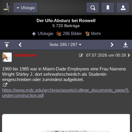
Ufologie
Bereiche
Der Ufo-Absturz bei Roswell
5.720 Beiträge
Echtzeit
Diskussionen
Blogs
Videos
Statistiken
Ufologie
286 Bilder
Mehr
Chat
Wiki
Neuigkeiten
2
Seite
285
/ 287
meine Rubriken
continuum
07.07.2026 um 00:26
Menschen
Wissenschaft
Politik
Mystery
Kriminalfälle
Spiritualität
Verschwörungen
Technologie
Ufologie
1960 bis 1985 war in Miami-Dade Employees eine Frau Namens
Wright Shirley J. dort sehrwahrscheinlich als Studentin
eingeschrieben oder zumindest aufgelistet.
Natur
Umfragen
Unterhaltung
weitere Rubriken
https://www.mdc.edu/archives/assets/college_documents_page/9.
underconstruction.pdf
Philosophie
Träume
Orte
Esoterik
Literatur
Astronomie
Helpdesk
Gruppen
Gaming
Filme
Musik
Clash
Verbesserungen
Allmystery
English
Übersichten