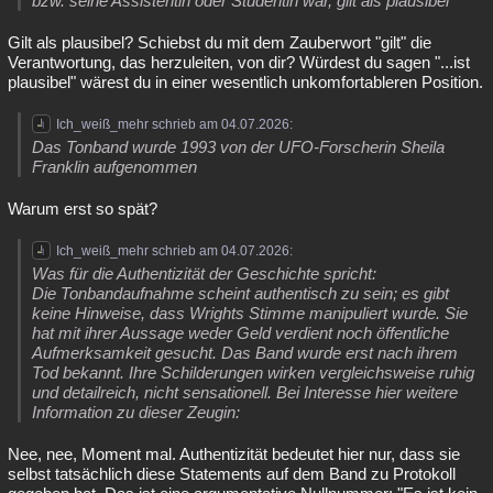
bzw. seine Assistentin oder Studentin war, gilt als plausibel
Gilt als plausibel? Schiebst du mit dem Zauberwort "gilt" die
Verantwortung, das herzuleiten, von dir? Würdest du sagen "...ist
plausibel" wärest du in einer wesentlich unkomfortableren Position.
Ich_weiß_mehr schrieb am 04.07.2026:
Das Tonband wurde 1993 von der UFO-Forscherin Sheila
Franklin aufgenommen
Warum erst so spät?
Ich_weiß_mehr schrieb am 04.07.2026:
Was für die Authentizität der Geschichte spricht:
Die Tonbandaufnahme scheint authentisch zu sein; es gibt
keine Hinweise, dass Wrights Stimme manipuliert wurde. Sie
hat mit ihrer Aussage weder Geld verdient noch öffentliche
Aufmerksamkeit gesucht. Das Band wurde erst nach ihrem
Tod bekannt. Ihre Schilderungen wirken vergleichsweise ruhig
und detailreich, nicht sensationell. Bei Interesse hier weitere
Information zu dieser Zeugin:
Nee, nee, Moment mal. Authentizität bedeutet hier nur, dass sie
selbst tatsächlich diese Statements auf dem Band zu Protokoll