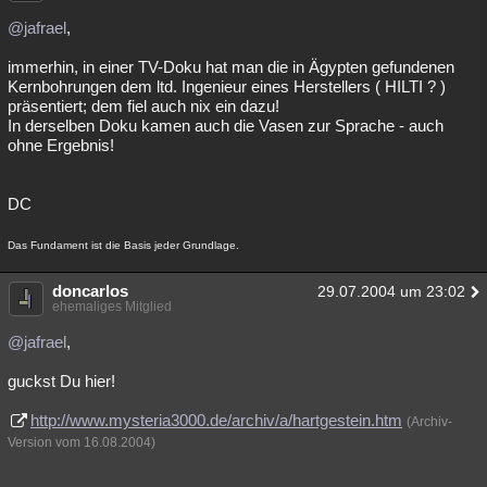
@jafrael
,
immerhin, in einer TV-Doku hat man die in Ägypten gefundenen
Kernbohrungen dem ltd. Ingenieur eines Herstellers ( HILTI ? )
präsentiert; dem fiel auch nix ein dazu!
In derselben Doku kamen auch die Vasen zur Sprache - auch
ohne Ergebnis!
DC
Das Fundament ist die Basis jeder Grundlage.
doncarlos
29.07.2004 um 23:02
ehemaliges Mitglied
@jafrael
,
guckst Du hier!
http://www.mysteria3000.de/archiv/a/hartgestein.htm
(Archiv-
Version vom 16.08.2004)