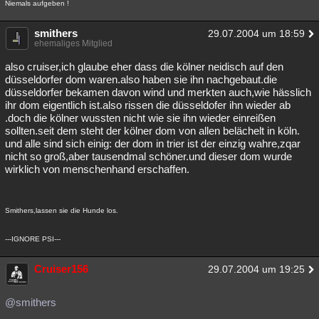
Niemals aufgeben !
Besucht
Teilgenommen
Alle
Neue
Geschlossen
smithers
29.07.2004 um 18:59
Lesenswert
Schlüsselwörter
ehemaliges Mitglied
also cruiser,ich glaube eher dass die kölner neidisch auf den
düsseldorfer dom waren.also haben sie ihn nachgebaut.die
düsseldorfer bekamen davon wind und merkten auch,wie hässlich
ihr dom eigentlich ist.also rissen die düsseldofer ihn wieder ab
.doch die kölner wussten nicht wie sie ihn wieder einreißen
sollten.seit dem steht der kölner dom von allen belächelt in köln.
und alle sind sich einig: der dom in trier ist der einzig wahre,zqar
nicht so groß,aber tausendmal schöner.und dieser dom wurde
wirklich von menschenhand erschaffen.
Smithers,lassen sie die Hunde los.
---IGNORE PSI---
Cruiser156
29.07.2004 um 19:25
@smithers