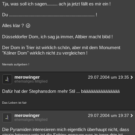
Tja, was soll ich sagen......... ach ja jetzt fällt es mir ein !
Du ....................................................................... !
Alles klar ?
Düsseldorfer Dom, ich sag ja immer, Altbier macht blöd !
Der Dom in Trier ist wirklich schön, aber mit dem Monument
"Kölner Dom" wirklich nicht zu vergleichen !
Niemals aufgeben !
merowinger
29.07.2004 um 19:35
ehemaliges Mitglied
Dafür hat der Stephansdom mehr Stil ... bäääääääääääääää
Das Leben ist fair
merowinger
29.07.2004 um 19:37
ehemaliges Mitglied
Die Pyramiden interesieren mich eigentlich überhaupt nicht, dass
einzig Interessante ist die Sphinx genauer was in jener drin ist