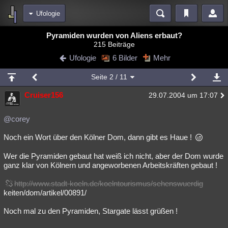
Ufologie
Bereiche
Pyramiden wurden von Aliens erbaut?
215 Beiträge
Echtzeit
Diskussionen
Blogs
Videos
Statistiken
Ufologie
6 Bilder
Mehr
Chat
Wiki
Neuigkeiten
2
Seite
2
/ 11
meine Rubriken
Cruiser156
29.07.2004 um 17:07
Menschen
Wissenschaft
Politik
Mystery
Kriminalfälle
Spiritualität
Verschwörungen
Technologie
Ufologie
@corey
Noch ein Wort über den Kölner Dom, dann gibt es Haue !
Natur
Umfragen
Unterhaltung
weitere Rubriken
Wer die Pyramiden gebaut hat weiß ich nicht, aber der Dom wurde
ganz klar von Kölnern und angeworbenen Arbeitskräften gebaut !
Philosophie
Träume
Orte
Esoterik
Literatur
http://www.stadt-koeln.de/koelntourismus/sehenswuerdig
Astronomie
Helpdesk
Gruppen
Gaming
Filme
keiten/dom/artikel/00891/
Musik
Clash
Verbesserungen
Allmystery
English
Noch mal zu den Pyramiden, Stargate lässt grüßen !
Übersichten