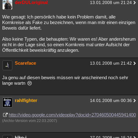
derDULoriginal
13.01.2008 um 21:24
Besucht
Teilgenommen
Alle
Neue
Geschlossen
Wie gesagt: Ich persönlich habe kein Problem damit, alle
Lesenswert
Schlüsselwörter
Kornkreise als Fake zu bezeichnen, wenn man mitr einen einzigen
Beweis dafür liefert.
Also keine Typen, die behaupten: Wir waren es! Aber andersherum
nicht in der Lage sind, so einen Kornkreis mal unter Aufsicht der
Öffentlichkeit beweiskräftig anzulegen.
Scareface
13.01.2008 um 21:42
Ja genu auf diesen beweis müssen wir anscheinend noch sehr
lange wartn
rahlfighter
14.01.2008 um 00:36
http://video.google.com/videoplay?docid=270460500445941400
(Archiv-Version vom 22.03.2007)
kiko-j
27.01.2008 um 15:24