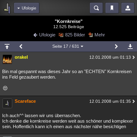
Ufologie
Bereiche
"Kornkreise"
12.525 Beiträge
Echtzeit
Diskussionen
Blogs
Videos
Statistiken
Ufologie
825 Bilder
Mehr
Chat
Wiki
Neuigkeiten
Seite
17
/ 631
meine Rubriken
orakel
12.01.2008 um 01:13
Menschen
Wissenschaft
Politik
Mystery
Kriminalfälle
Spiritualität
Verschwörungen
Technologie
Ufologie
Bin mal gespannt was dieses Jahr so an "ECHTEN" Kornkreisen
ins Feld gezaubert werden.
Natur
Umfragen
Unterhaltung
weitere Rubriken
Scareface
Philosophie
Träume
Orte
Esoterik
Literatur
12.01.2008 um 01:35
Astronomie
Helpdesk
Gruppen
Gaming
Filme
Ich auch^^ lassen wir uns überraschen.
Ich denke die kornkreise werden weit aus schöner und komplexer
Musik
Clash
Verbesserungen
Allmystery
English
sein. Hoffentlich kann ich einen aus nächster nähe besichtigen
Übersichten