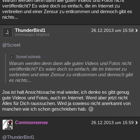
Warum werden denn dann alle guten Videos und Fotos nicht
veröffentlicht? Es wäre doch so einfach, die im Internet zu
Besucht
Teilgenommen
Alle
Neue
Geschlossen
verbreiten und einer Zensur zu entkommen und dennoch gibt es
nichts...
Lesenswert
Schlüsselwörter
ThunderBird1
26.12.2013 um 15:58
ehemaliges Mitglied
@Screet
Screet schrieb:
Warum werden denn dann alle guten Videos und Fotos nicht
veröffentlicht? Es wäre doch so einfach, die im Internet zu
verbreiten und einer Zensur zu entkommen und dennoch gibt
es nichts...
Joa ist halt Ansichtssache mal wieder, ich denke es gibt genug
gute Videos und Fotos, auch im Internet. Werd aber jetzt nicht
Alles für Dich raussuchen. Wird ja sowieso nicht anerkannt von
manchen wie ich schon geschrieben hab.
Commonsense
26.12.2013 um 15:59
@ThunderBird1