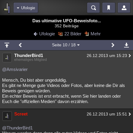
Ufologie
Bereiche
Das ultimative UFO-Beweisfoto...
352 Beiträge
Echtzeit
Diskussionen
Blogs
Videos
Statistiken
Ufologie
22 Bilder
Mehr
Chat
Wiki
Neuigkeiten
Seite
10
/ 18
meine Rubriken
ThunderBird1
26.12.2013 um 15:23
Menschen
Wissenschaft
Politik
Mystery
Kriminalfälle
ehemaliges Mitglied
Spiritualität
Verschwörungen
Technologie
Ufologie
@Amsivarier
Mensch, Du bist aber ungeduldig.
Natur
Umfragen
Unterhaltung
Es gibt ne Menge gute Videos oder Fotos, aber keine die Dir als
weitere Rubriken
Beweis genügen würden.
Ein echter Beweis ist erst erbracht, wenn Sie hier landen oder
Philosophie
Träume
Orte
Esoterik
Literatur
Euch die "offiziellen Medien" davon erzählen.
Astronomie
Helpdesk
Gruppen
Gaming
Filme
Screet
26.12.2013 um 15:51
Musik
Clash
Verbesserungen
Allmystery
English
@ThunderBird1
Übersichten