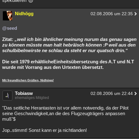
spekullieren
Nidhögg
02.08.2006 um 22:35
@seed
Zitat:‭
„‬weil ich bin ähnlicher meinung nurum das genau sagen
zu können müsste man halt hebräisch können :P weil aus den
schulbibelnwirste ne schlau da steht er nur quatsch drin.“
Die seit 1979 erhältlicheEinheitsübersetzung des A.T und N.T
wurde mit Vorrang aus den Urtexten übersetzt.
Mit freundlichen Grüßen, Nidhögg!
Tobiasw
02.08.2006 um 22:44
ehemaliges Mitglied
"Das seitliche Herantasten ist vor allem notwendig, da der Pilot
seine Geschwindigkeit,an die des Flugzeugträgers anpassen
muß"$
Jop..stimmt! Sonst kann er ja nichtlanden!