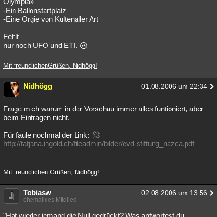
Olympia»
-Ein Ballonstartplatz
-Eine Orgie von Kultenaller Art
Fehlt
nur noch UFO und ETI.
Mit freundlichenGrüßen, Nidhögg!
Nidhögg
01.08.2006 um 22:34
Frage mich warum in der Vorschau immer alles funtioniert, aber
beim Eintragen nicht.
Für faule nochmal der Link:
http://tatjana.ingold.ch/fileadmin/bilder/evd-stiftung_nazca.pdf
Mit freundlichen Grüßen, Nidhögg!
Tobiasw
02.08.2006 um 13:56
ehemaliges Mitglied
"Hat wieder jemand die Null gedrückt? Was antwortest du