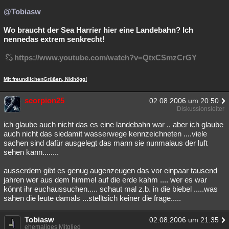
@Tobiasw
Wo braucht der Sea Harrier hier eine Landebahn? Ich
nennedas extrem senkrecht!
https://www.youtube.com/watch?v=QtxCSmzCrGY
Mit freundlichenGrüßen, Nidhögg!
scorpion25
02.08.2006 um 20:50
Diskussionsleiter
ich glaube auch nicht das es eine landebahn war .. aber ich glaube
auch nicht das siedamit wasserwege kennzeichneten ....viele
sachen sind dafür ausgelegt das mann sie nunmalaus der luft
sehen kann........
ausserdem gibt es genug augenzeugen das vor einpaar tausend
jahren wer aus dem himmel auf die erde kahm .... wer es war
könnt ihr euchaussuchen..... schaut mal z.b. in die biebel .....was
sahen die leute damals ...stelltsich keiner die frage.....
Tobiasw
02.08.2006 um 21:35
ehemaliges Mitglied