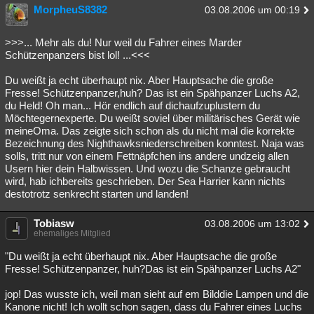
MorpheuS8382
03.08.2006 um 00:19
>>>... Mehr als du! Nur weil du Fahrer eines Marder
Schützenpanzers bist lol! ...<<<
Du weißt ja echt überhaupt nix. Aber Hauptsache die große
Fresse! Schützenpanzer,huh? Das ist ein Spähpanzer Luchs A2,
du Held! Oh man... Hör endlich auf dichaufzuplustern du
Möchtegernexperte. Du weißt soviel über militärisches Gerät wie
meineOma. Das zeigte sich schon als du nicht mal die korrekte
Bezeichnung des Nighthawksniederschreiben konntest. Naja was
solls, tritt nur von einem Fettnäpfchen ins andere undzeig allen
Usern hier dein Halbwissen. Und wozu die Schanze gebraucht
wird, hab ichbereits geschrieben. Der Sea Harrier kann nichts
destotrotz senkrecht starten und landen!
Tobiasw
03.08.2006 um 13:02
ehemaliges Mitglied
"Du weißt ja echt überhaupt nix. Aber Hauptsache die große
Fresse! Schützenpanzer, huh?Das ist ein Spähpanzer Luchs A2"
jop! Das wusste ich, weil man sieht auf em Bilddie Lampen und die
Kanone nicht! Ich wollt schon sagen, dass du Fahrer eines Luchs