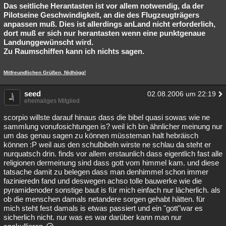
Das seitliche Herantasten ist vor allem notwendig, da der
Pilotseine Geschwindigkeit, an die des Flugzeugträgers
anpassen muß. Dies ist allerdings anLand nicht erforderlich,
dort muß er sich nur herantasten wenn eine punktgenaue
Landunggewünscht wird.
Zu Raumschiffen kann ich nichts sagen.
Mitfreundlichen Grüßen, Nidhögg!
seed
02.08.2006 um 22:19
ehemaliges Mitglied
scorpio willste darauf hinaus dass die bibel quasi sowas wie ne
sammlung vonufosichtungen is? weil ich bin ähnlicher meinung nur
um das genau sagen zu können müssteman halt hebräisch
können :P weil aus den schulbibeln wirste ne schlau da steht er
nurquatsch drin. finds vor allem erstaunlich dass eigentlich fast alle
religionen dermeinung sind dass gott vom himmel kam. und diese
tatsache damit zu belegen dass man denhimmel schon immer
fazinieredn fand und deswegen achso tolle bauwerke wie die
pyramidenoder sonstige baut is für mich einfach nur lächerlich. als
ob die menschen damals netandere sorgen gehabt hätten. für
mich steht fest damals is etwas passiert und ein "gott"war es
sicherlich nicht. nur was es war darüber kann man nur