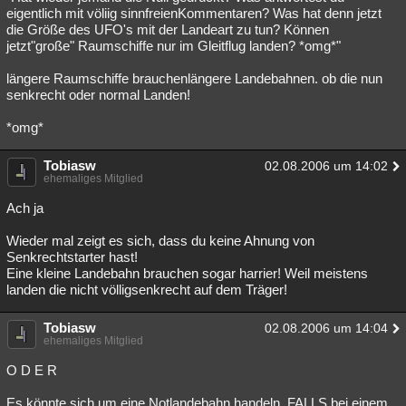
eigentlich mit völiig sinnfreienKommentaren? Was hat denn jetzt
die Größe des UFO's mit der Landeart zu tun? Können
jetzt"große" Raumschiffe nur im Gleitflug landen? *omg*"
längere Raumschiffe brauchenlängere Landebahnen. ob die nun
senkrecht oder normal Landen!
*omg*
Tobiasw
02.08.2006 um 14:02
ehemaliges Mitglied
Ach ja
Wieder mal zeigt es sich, dass du keine Ahnung von
Senkrechtstarter hast!
Eine kleine Landebahn brauchen sogar harrier! Weil meistens
landen die nicht völligsenkrecht auf dem Träger!
Tobiasw
02.08.2006 um 14:04
ehemaliges Mitglied
O D E R
Es könnte sich um eine Notlandebahn handeln, FALLS bei einem