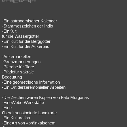
stiftung_nazca.pdf
Besucht
Teilgenommen
Alle
Neue
Geschlossen
Lesenswert
Schlüsselwörter
-Ein astronomischer Kalender
-Stammeszeichen der Indio
-EinKult
für die Wassergötter
-Ein Kult für die Berggötter
-Ein Kult für denAckerbau
-Ackerparzellen
-Grenzmarkierungen
-Pferche für Tiere
-Pfadefür sakrale
Bedeutung
-Eine geometrische Information
-Ein Ort derzeremoniellen Arbeiten
-Die Zeichen waren Kopien von Fata Morganas
-EineWebe-Werkstätte
-Eine
überdimensionierte Landkarte
-Ein Kulturatlas
-EineArt von «präinkaischem