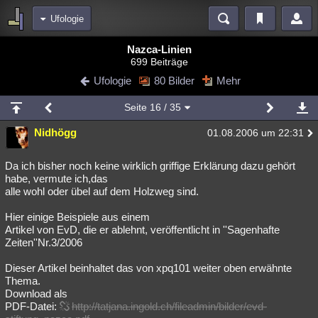
Ufologie
Bereiche
Nazca-Linien
699 Beiträge
Echtzeit
Diskussionen
Blogs
Videos
Statistiken
Ufologie
80 Bilder
Mehr
Chat
Wiki
Neuigkeiten
2
Seite
16
/ 35
meine Rubriken
Nidhögg
01.08.2006 um 22:31
Menschen
Wissenschaft
Politik
Mystery
Kriminalfälle
Spiritualität
Verschwörungen
Technologie
Ufologie
Da ich bisher noch keine wirklich griffige Erklärung dazu gehört
habe, vermute ich,das
alle wohl oder übel auf dem Holzweg sind.
Natur
Umfragen
Unterhaltung
weitere Rubriken
Hier einige Beispiele aus einem
Artikel von EvD, die er ablehnt, veröffentlicht in ''Sagenhafte
Philosophie
Träume
Orte
Esoterik
Literatur
Zeiten''Nr.3/2006
Astronomie
Helpdesk
Gruppen
Gaming
Filme
Dieser Artikel beinhaltet das von xpq101 weiter oben erwähnte
Thema.
Musik
Clash
Verbesserungen
Allmystery
English
Download als
PDF-Datei:
http://tatjana.ingold.ch/fileadmin/bilder/evd-
Übersichten