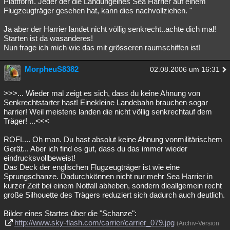
Plattform. Jeder der die Landungeines Sea Harrier auf einem
Flugzeugträger gesehen hat, kann dies nachvollziehen. "
Ja aber der Harrier landet nicht völlig senkrecht..achte dich mal!
Starten ist da wasanderes!
Nun frage ich mich wie das mit grösseren raumschiffen ist!
MorpheuS8382
02.08.2006 um 16:31
>>>... Wieder mal zeigt es sich, dass du keine Ahnung von
Senkrechtstarter hast! Einekleine Landebahn brauchen sogar
harrier! Weil meistens landen die nicht völlig senkrechtauf dem
Träger! ...<<<
ROFL... Oh man. Du hast absolut keine Ahnung vonmilitärischem
Gerät... Aber ich find es gut, dass du das immer wieder
eindrucksvollbeweist!
Das Deck der englischen Flugzeugträger ist wie eine
Sprungschanze. Dadurchkönnen nicht nur mehr Sea Harrier in
kurzer Zeit bei einem Notfall abheben, sondern dieallgemein recht
große Silhouette des Trägers reduziert sich dadurch auch deutlich.
Bilder eines Startes über die "Schanze":
http://www.sky-flash.com/carrier/carrier_079.jpg
(Archiv-Version