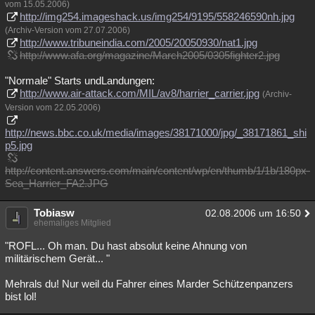
vom 15.05.2006)
http://img254.imageshack.us/img254/9195/558246590nh.jpg
(Archiv-Version vom 27.07.2006)
http://www.tribuneindia.com/2005/20050930/nat1.jpg
http://www.afa.org/magazine/March2005/0305fighter2.jpg
"Normale" Starts undLandungen:
http://www.air-attack.com/MIL/av8/harrier_carrier.jpg
(Archiv-
Version vom 22.05.2006)
http://news.bbc.co.uk/media/images/38171000/jpg/_38171861_shi
p5.jpg
http://content.answers.com/main/content/wp/en/thumb/1/1b/180px-
Sea_Harrier_FA2.JPG
Tobiasw
02.08.2006 um 16:50
ehemaliges Mitglied
"ROFL... Oh man. Du hast absolut keine Ahnung von
militärischem Gerät... "
Mehrals du! Nur weil du Fahrer eines Marder Schützenpanzers
bist lol!