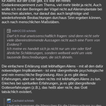
für Aliens auf der Erde gibt. Es war ein reines
Gedankenexperiment zum Thema, viel mehr bleibt ja nicht. Auch
wollte ich mit den Beringen der Vögel nicht auf Alienimplantate bei
Menschen abzielen, nur darauf das auch langfristige und
wiederkehrende Beobachtungen durchaus Sinn ergeben können,
auch nach menschlichen Maßstäben.
mitH2CO3 schrieb:
Darf ich mal unwissenschaftlich fragen: sind denn nicht sehr
viele übereinstimmende Aussagen nicht auch eine Form von
Evidenz?
Ich meine es handelt sich ja nicht nur um vier oder fünf
ähnliche Schilderungen, sondern weltweit wohl um viele
tausende Beschreibungen, die sich ähneln.
Die einfachere Erklärung statt leibhaftigen Aliens - mit all den dafür
notwendigen Implikationen - ist eine übergreifende psychologische
und rein menschliche Begründung. Also: ja es gibt diese
Erfahrungen, aber sie haben nichts mit leibhaftigen Aliens zu tun.
Gleiches bei spirituellen Erfahrungen, ja es gibt übergreifende
Gotteserfahrungen (z.B.), das heißt aber nicht, das Gott
tatsächlich existiert.
Cachalot schrieb:
Und wie kommen die Menschen für die Untersuchung zu den