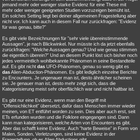
jemand mehr oder weniger starke Evidenz für eine These mit
mehr oder weniger geeigneten Studien vorzuzeigen bemüht ist.
Ein solches Setting liegt bei deiner allgemeinen Fragestellung aber
nicht vor. Ich kann auch in diesem Fall nur zurückfragen: "Evidenz
für was genau, bitte?"
Es gibt viele Bezeichnungen für "sehr viele übereinstimmende
Aussagen", je nach Blickwinkel. Nur müsste ich da jetzt ebenfalls
zurückfragen: "Welche Aussagen genau? Und wie genau stimmen
die eigentlich überein?" Und an diesem Punkt löst sich bisher noch
jedes vermeintlich wohlbekannte Phänomen in seine Bestandteile
auf. Es gibt nicht
das
UFO-Phänomen, genau so wenig gibt es
das
Alien-Abduction-Phänomen. Es gibt lediglich einzelne Berichte
zu Encounters. Je ungenauer man ist, desto ähnlicher scheinen
sie. Je genauer man ist, desto mehr zeigt sich, dass die
Kategorisierung meist sehr oberflächlich war und nicht haltbar ist.
Es gibt nur eine Evidenz, wenn man den Begriff mit
"Offensichlichkeit" übersetzt, dafür dass Menschen immer wieder
meinen, von ET entführt worden zu sein. Dies aber auch erst, seit
ETs erfunden wurden und die Folklore eingegangen sind. Dann
kann man kategorisieren, welche Arten von Encounters es gibt.
Aber das schafft keine Evidenz. Auch "harte Beweise" in Form von
Malen, Sonden, Verletzungen, sind keine Evidenz in der
Fragestellung, ob es Alien Abductions gibt.