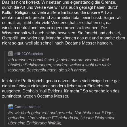
Das ist nicht korrekt. Wir setzen uns eigenständig die Grenze,
durch die Art und Weise wie wir uns auch geprägt haben, durch
Kultur, Religion, so viele äußere Einflüsse, die unsere Art zu
denken und entsprechend zu arbeiten total beeinflusst. Sagen wir
es mal so, nicht sehr viele Wissenschaftler schaffen es, da
wirklich neutral und unvoreingenommen zu forschen. Die
Wissenschaft will auch nichts beweisen. Sie forscht und arbeitet,
überprüft und widerlegt. Manche können das gut und manche eben
nicht so gut, weil sie schnell nach Occams Messer handeln.
mitH2CO3 schrieb:
Ich meine es handelt sich ja nicht nur um vier oder fünf
ähnliche Schilderungen, sondern weltweit wohl um viele
tausende Beschreibungen, die sich ähneln.
Ich denke Pertti spricht genau davon, dass sich einige Leute gar
nicht auf etwas einlassen, sondern lieber vom Einfachsten
ausgehen. Deshalb "null Evidenz für mehr." So verstehe ich das
zumindest, wegen Occams Messer.
Cachalot schrieb:
Es wir doch geforscht und gesucht. Nur bisher nix ETiges
gefunden. Und solange ET nicht da ist, ist eine Diskussion
über eine Entführung hinfällig.