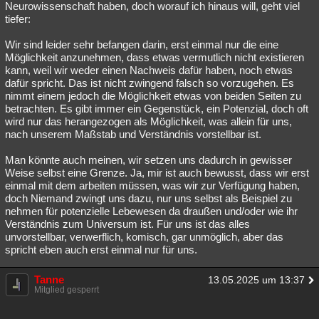
Neurowissenschaft haben, doch worauf ich hinaus will, geht viel
Besucht
Teilgenommen
Alle
Neue
Geschlossen
tiefer:
Lesenswert
Schlüsselwörter
Wir sind leider sehr befangen darin, erst einmal nur die eine
Möglichkeit anzunehmen, dass etwas vermutlich nicht existieren
kann, weil wir weder einen Nachweis dafür haben, noch etwas
dafür spricht. Das ist nicht zwingend falsch so vorzugehen. Es
nimmt einem jedoch die Möglichkeit etwas von beiden Seiten zu
betrachten. Es gibt immer ein Gegenstück, ein Potenzial, doch oft
wird nur das herangezogen als Möglichkeit, was allein für uns,
nach unserem Maßstab und Verständnis vorstellbar ist.
Man könnte auch meinen, wir setzen uns dadurch in gewisser
Weise selbst eine Grenze. Ja, mir ist auch bewusst, dass wir erst
einmal mit dem arbeiten müssen, was wir zur Verfügung haben,
doch Niemand zwingt uns dazu, nur uns selbst als Beispiel zu
nehmen für potenzielle Lebewesen da draußen und/oder wie ihr
Verständnis zum Universum ist. Für uns ist das alles
unvorstellbar, verwerflich, komisch, gar unmöglich, aber das
spricht eben auch erst einmal nur für uns.
Tanne
13.05.2025 um 13:37
Mitglied gesperrt