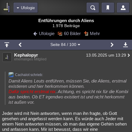
Ufologie
Bereiche
Entführungen durch Aliens
1.978 Beiträge
Echtzeit
Diskussionen
Blogs
Videos
Statistiken
Ufologie
60 Bilder
Mehr
Chat
Wiki
Neuigkeiten
2
Seite
84
/ 100
meine Rubriken
Kephalopyr
13.05.2025 um 13:29
Menschen
Wissenschaft
Politik
Mystery
Kriminalfälle
ehemaliges Mitglied
Spiritualität
Verschwörungen
Technologie
Ufologie
Cachalot schrieb:
Natur
Umfragen
Unterhaltung
Damit Aliens Leuts entführen, müssen Sie, die Aliens, erstmal
existieren und hier herkommen können.
weitere Rubriken
Dafür spricht erstmal nix
. Achtung, es spricht nix für die Kombi
aus beiden. Ob ET irgendwo existiert ist und nicht herkommt
Philosophie
Träume
Orte
Esoterik
Literatur
ist außen vor.
Astronomie
Helpdesk
Gruppen
Gaming
Filme
Jeder wird mit Nein antworten, wenn man ihn fragte, ob Gott
gesehen und angefasst werden kann. Es würde auch Jeder mit
Musik
Clash
Verbesserungen
Allmystery
English
einem Nein antworten müssen, ob man das eigene Gehirn sehen
und anfassen kann. Mir ist bewusst, dass wir eine
Übersichten