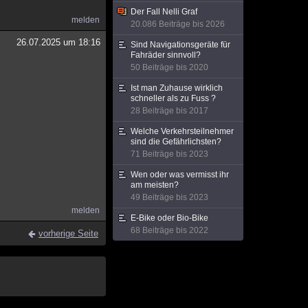
Der Fall Nelli Graf
melden
20.086 Beiträge bis 2026
26.07.2025 um 18:16
Sind Navigationsgeräte für
Fahräder sinnvoll?
50 Beiträge bis 2020
Ist man Zuhause wirklich
schneller als zu Fuss ?
28 Beiträge bis 2017
Welche Verkehrsteilnehmer
sind die Gefährlichsten?
71 Beiträge bis 2023
Wen oder was vermisst ihr
am meisten?
49 Beiträge bis 2023
melden
E-Bike oder Bio-Bike
68 Beiträge bis 2022
vorherige Seite