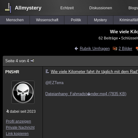
Allmystery
Echtzeit
Diskussionen
Blogs
Menschen
Wissenschaft
Politik
Mystery
Kriminalfäl
Wie viele Kil
62 Beiträge
▪ Schlüssel
Rubrik Umfragen
2 Bilder
Seite 4 von 4
Wie viele Kilometer fahrt ihr täglich mit dem Rad
PNSHR
@EZTerra
Dateianhang: Fahrradst�nder.mp4 (7835 KB)
dabei seit 2023
Profil anzeigen
Private Nachricht
Link kopieren