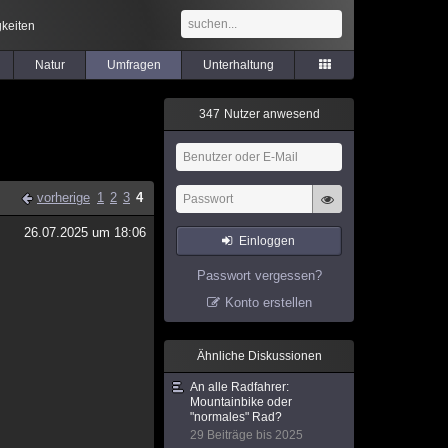
keiten
Natur
Umfragen
Unterhaltung
3
4
7
Nutzer anwesend
vorherige
1
2
3
4
26.07.2025 um 18:06
Einloggen
Passwort vergessen?
Konto erstellen
Ähnliche Diskussionen
An alle Radfahrer:
Mountainbike oder
"normales" Rad?
29 Beiträge bis 2025