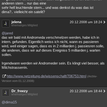
anderen stern .. nur das eine
sehr hell leuchtende stern... und was denkst du was das ist
dima?.. vielleicht ein satelit?
jelena
20.12.2008 um 18:24
ehemaliges Mitglied
@jared
das wir bald mit Andromeda verschmelzen werden, habe ich in
intern. gefunden. Eigentlich weiss ich nicht, wann es passieren
wird, weil einiger sagen, dass es in 2 milliarden j. passiesren solle,
die anderen, dass wir auf dieses Ereigniss 5 milliarden j. warten
sollen.
Irgendwann werden wir Andromeder sein. Es klingt viel besser, als
Milchstrasserrin.
http://www.netzeitung.de/wissenschaft/706753.html
(Archiv-
Version vom 01.12.2008)
Dr_freezy
20.12.2008 um 18:44
ehemaliges Mitglied
@dima15