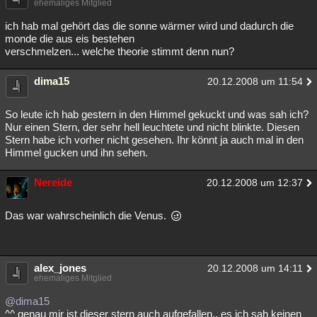
ehemaliges Mitglied
Besucht
Teilgenommen
Alle
Neue
Geschlossen
ich hab mal gehört das die sonne wärmer wird und dadurch die
monde die aus eis bestehen
Lesenswert
Schlüsselwörter
verschmelzen... welche theorie stimmt denn nun?
dima15
20.12.2008 um 11:54
So leute ich hab gestern in den Himmel gekuckt und was sah ich?
Nur einen Stern, der sehr hell leuchtete und nicht blinkte. Diesen
Stern habe ich vorher nicht gesehen. Ihr könnt ja auch mal in den
Himmel gucken und ihn sehen.
Nereide
20.12.2008 um 12:37
Das war wahrscheinlich die Venus.
alex_jones
20.12.2008 um 14:11
ehemaliges Mitglied
@dima15
^^ genau mir ist dieser stern auch aufgefallen.. es ich sah keinen