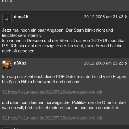
nibiru^^
dima15
20.12.2008 um 21:42
Jetzt mal noch ein paar Angaben. Der Stern blinkt nicht und
leuchtet sehr intensiv.
Ich wohne in Dresden und der Stern ist ca. von 16-19 Uhr sichtbar.
P.S: ICh bin nicht der einzigste der ihn sieht, mein Freund hat ihn
auch oft gesehen.
n3Xuz
20.12.2008 um 22:22
Ich sag nur zieht euch diese PDF Datei rein, dort sind viele Fragen
bezüglich Nibiru beantwortet und und und:
http://file1.npage.de/002957/15/download/nibiru.pdf
und dann noch hier ein norwegischer Politiker der die Öffentlichkeit
warnen will, hört sich sehr interessant an und auch unheimlich:
http://file1.npage.de/002957/15/download/nibiru.pdf