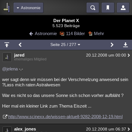
Astronomie
Bereiche
Der Planet X
5.523 Beiträge
Echtzeit
Diskussionen
Blogs
Videos
Statistiken
Astronomie
114 Bilder
Mehr
Chat
Wiki
Neuigkeiten
2
Seite
25
/ 277
meine Rubriken
jared
20.12.2008 um 00:00
Menschen
Wissenschaft
Politik
Mystery
Kriminalfälle
ehemaliges Mitglied
Spiritualität
Verschwörungen
Technologie
Ufologie
@jelena
-.-
wer sagt denn wir müssen bei der Verschmelzung anwesend sein
Natur
Umfragen
Unterhaltung
?Lass mich raten Astralwesen
weitere Rubriken
War es nicht so das unsere Sonne sich schon vorher aufbläht ?
Philosophie
Träume
Orte
Esoterik
Literatur
Hier mal ein kleiner Link zum Thema Eiszeit ...
Astronomie
Helpdesk
Gruppen
Gaming
Filme
http://www.scinexx.de/wissen-aktuell-9282-2008-12-19.html
Musik
Clash
Verbesserungen
Allmystery
English
alex_jones
20.12.2008 um 06:37
Übersichten