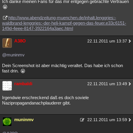
Ich danke meinen Fans für das mir entgegen gebrachte Vertrauen
Besucht
Teilgenommen
Alle
Neue
Geschlossen
http://www.abendzeitung-muenchen.de/inhalt.lenggries:-
Lesenswert
Schlüsselwörter
waldbrand-lenggries:-der-heli-kampf-gegen-das-feuer.e33c6151-
149d-4eee-8147-3922164a3aec.html
A38O
22.11.2011 um 13:37
@muninmv
Dein Screenshot ist aber mächtig veraltet. Das habe ich schon
fast drin.
rambaldi
22.11.2011 um 13:49
Irgendwie erschreckend daß es doch soviele
Nazipropagandanachplauderer gibt.
muninmv
22.11.2011 um 13:59