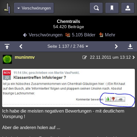
Verschwörungen
Bereiche
Chemtrails
54.420 Beiträge
Echtzeit
Diskussionen
Blogs
Videos
Statistiken
Verschwörungen
5.105 Bilder
Mehr
Chat
Wiki
Neuigkeiten
2
Seite
1.137
/ 2.746
meine Rubriken
muninmv
22.11.2011 um 13:12
Menschen
Wissenschaft
Politik
Mystery
Kriminalfälle
Spiritualität
Verschwörungen
Technologie
Ufologie
Natur
Umfragen
Unterhaltung
weitere Rubriken
Philosophie
Träume
Orte
Esoterik
Literatur
Ich habe die meisten negativen Bewertungen - mit deutlichem
Astronomie
Helpdesk
Gruppen
Gaming
Filme
Vorsprung !
Musik
Clash
Verbesserungen
Allmystery
English
Aber die anderen holen auf ...
Übersichten