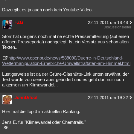
Dazu gibt es ja auch noch kein Youtube-Video.
FZG
22.11.2011 um 18:48
Diskussionsleiter
Storr hat übrigens noch mal ne echte Pressemitteiilung (auf einen
offenen Presseportal) nachgelegt. Ist ein Versatz aus schon alten
Texten...
http://www.openpr.de/news/589090/Duerre-in-Deutschland-
Wettermanipulation-Erhebliche-Umweltstraftaten-am-Himmel.html
Lustigerweise ist da der Grüne-Glashütte-Link unten erwähnt, der
Text wurde von denen aber geändert und es geht dort nur noch
allgemein um Klimawandel...
JohnDifool
22.11.2011 um 19:32
Hier mal die Top 3 im aktuellen Ranking:
Jens E. für "Klimawandel oder Chemtrails."
-86