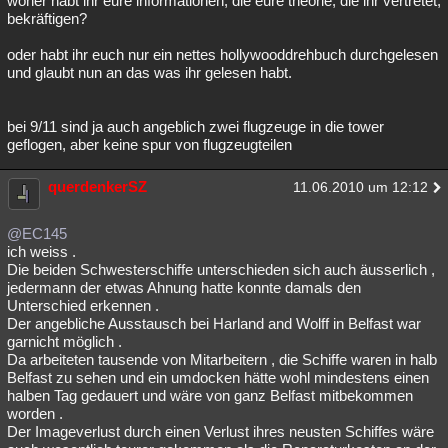
woher habt ihr eure informationen, die eure theorie, die ihr vertretet,
bekräftigen?
oder habt ihr euch nur ein nettes hollywooddrehbuch durchgelesen
und glaubt nun an das was ihr gelesen habt.
bei 9/11 sind ja auch angeblich zwei flugzeuge in die tower
geflogen, aber keine spur von flugzeugteilen
querdenkerSZ
11.06.2010 um 12:12
@EC145
ich weiss .
Die beiden Schwesterschiffe unterschieden sich auch äusserlich ,
jedermann der etwas Ahnung hatte konnte damals den
Unterschied erkennen .
Der angebliche Ausstausch bei Harland and Wolff in Belfast war
garnicht möglich .
Da arbeiteten tausende von Mitarbeitern , die Schiffe waren in halb
Belfast zu sehen und ein umdocken hätte wohl mindestens einen
halben Tag gedauert und wäre von ganz Belfast mitbekommen
worden .
Der Imageverlust durch einen Verlust ihres neusten Schiffes wäre