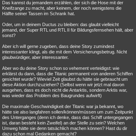
Das kannst du jemandem erzählen, der sich die Hose mit der
Kneifzange zu macht, aber keinem, der noch wenigstens die
Hälfte seiner Tassen im Schrank hat.
Oder, um in deinem Ductus zu bleiben: das glaubt vielleicht
jemand, der Super RTL und RTL II für Bildungsfernsehen hält, aber
sonst?
Aber ich will gerne zugeben, dass deine Story zumindest
interessanter klingt, als die mit dem Versicherungsbetrug. Nicht
glaubwürdiger, aber interessanter.
Aber wo du deine Story schon so vehement verteidigst: wie
erklärst du dann, dass die Titanic permanent von anderen Schiffen
gesichtet wurde? Wieviel Zeit glaubst du hätte sie gebraucht um
diese Aktion durchzuziehen? (Selbst wenn wir jetzt mal davon
ausgehen, dass es doch nicht die Antarktis, sondern Arktis war,
was wieder das Problem des Baugrundes aufwirft)
Die maximale Geschwindigkeit der Titanic war ja bekannt, wo
hätte sie also langfahren sollen/können/müssen um zum Zeitpunkt
des Unterganges (denn ich denke, dass das Schiff untergegangen
ist, daran besteht kein Zweifel) an der Stelle zu sein? Welchen
Umweg hätte sie denn tatsächlich machen können? Hast du dir
dazu schon mal Gedanken gemacht?