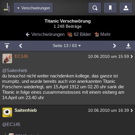
Verschwörungen
Bereiche
Titanic Verschwörung
1.248 Beiträge
Echtzeit
Diskussionen
Blogs
Videos
Statistiken
Verschwörungen
62 Bilder
Mehr
Chat
Wiki
Neuigkeiten
2
Seite
13
/ 63
meine Rubriken
EC145
10.06.2010 um 15:59
Menschen
Wissenschaft
Politik
Mystery
Kriminalfälle
Spiritualität
Verschwörungen
Technologie
Ufologie
@Saitenhieb
du brauchst nicht weiter nachdenken kollege. das ganze ist
mumpitz. und wurde bereits auch von anerkannten Titanic
Natur
Umfragen
Unterhaltung
Forschern wiederlegt. am 15.April 1912 um 02.20 uhr sank die
weitere Rubriken
Titanic in folge eines zusammenstosses mit einem eisberg am
14.April um 23.40 uhr
Philosophie
Träume
Orte
Esoterik
Literatur
Saitenhieb
10.06.2010 um 16:39
Astronomie
Helpdesk
Gruppen
Gaming
Filme
Musik
Clash
Verbesserungen
Allmystery
English
@EC145
Übersichten