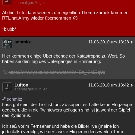
ehemaliges Mitglied
Ab hier bitte dann wieder zum eigentlich Thema zurück kommen.
RTL hat Allmy wieder übernommen
*blubb*
schmitz
11.06.2010 um 13:28
Hier kommen einige Überlebende der Katastrophe zu Wort. So
haben sie den Tag des Unterganges in Erinnerung:
https://www.youtube.com/watch?v=Ez_iSh5JqVo
Lufton
11.06.2010 um 13:42
ehemaliges Mitglied
@schmitz
Lass gut sein, der Troll ist fort. Zu sagen, es hätte keine Flugzeuge
gegeben, die in die Twintowers geflogen sind ist ja wohl der Gipfel
des Zynismus.
Ich saß vor'm Fernseher und habe die Bilder live (meine ich
jedenfalls) verfolgt, wie der zweite Flieger in den zweiten Turm