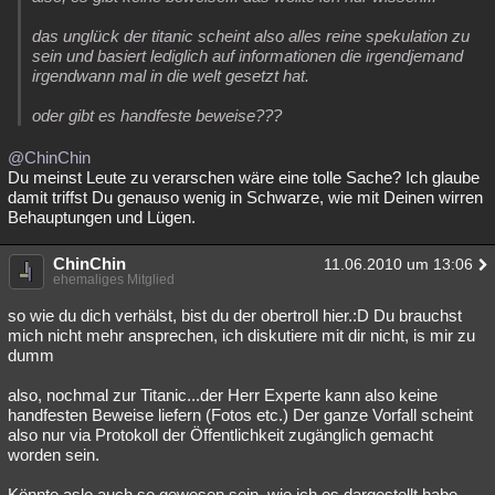
das unglück der titanic scheint also alles reine spekulation zu
sein und basiert lediglich auf informationen die irgendjemand
irgendwann mal in die welt gesetzt hat.
oder gibt es handfeste beweise???
@ChinChin
Du meinst Leute zu verarschen wäre eine tolle Sache? Ich glaube
damit triffst Du genauso wenig in Schwarze, wie mit Deinen wirren
Behauptungen und Lügen.
ChinChin
11.06.2010 um 13:06
ehemaliges Mitglied
so wie du dich verhälst, bist du der obertroll hier.:D Du brauchst
mich nicht mehr ansprechen, ich diskutiere mit dir nicht, is mir zu
dumm
also, nochmal zur Titanic...der Herr Experte kann also keine
handfesten Beweise liefern (Fotos etc.) Der ganze Vorfall scheint
also nur via Protokoll der Öffentlichkeit zugänglich gemacht
worden sein.
Könnte aslo auch so gewesen sein, wie ich es dargestellt habe.