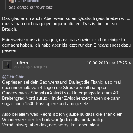
EC145 schrieb:
Besucht
Teilgenommen
Alle
Neue
Geschlossen
das ganze ist mumpitz.
Das glaube ich auch. Aber wenn so ein Quatsch geschrieben wird,
Lesenswert
Schlüsselwörter
muss man doch dagegen argumentieren. Das ist bei mir so
Brauch.
Fairerweise muss ich sagen, dass das sowieso schon einige hier
gemacht haben, ich habe aber bis jetzt nur den Eingangspost dazu
geselen.
Lufton
10.06.2010 um 17:25
ehemaliges Mitglied
@ChinChin
Gepriesen sei dein Sachverstand. Da legt die Titanic also mal
eben innerhalb von 4 Tagen die Strecke Southhampton -
Queenstown - Südpol (=Antarktis) - Untergangsstelle am 40
Breitengrad Nord zurück. In der Zwischenzeit haben sie dann
sogar noch 1500 Passagiere an Land gesetzt...
Also bei allem was Recht ist: ich glaube ja, dass die Titanic ein
Wunderwerk der Technik war (jedenfalls für damalige
Verhältnisse), aber das, nee, sorry, im Leben nicht.