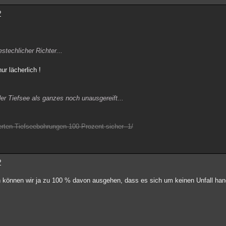
?
stechlicher Richter...
r lächerlich !
der Tiefsee als ganzes noch unausgereift...
erten-Tiefseebohrungen-100-Prozent-sicher--1/
?
 können wir ja zu 100 % davon ausgehen, dass es sich um keinen Unfall hand