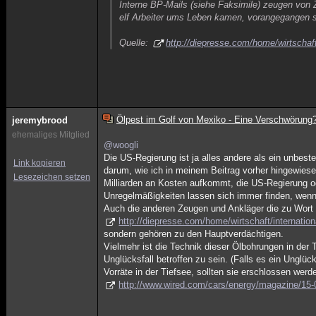
Interne BP-Mails (siehe Faksimile) zeugen von Z
elf Arbeiter ums Leben kamen, vorangegangen s
Quelle:
http://diepresse.com/home/wirtschaft
Ölpest im Golf von Mexiko - Eine Verschwörung
jeremybrood
ehemaliges Mitglied
@woogli
Die US-Regierung ist ja alles andere als ein unbeste
Link kopieren
darum, wie ich in meinem Beitrag vorher hingewiesen
Lesezeichen setzen
Milliarden an Kosten aufkommt, die US-Regierung o
Unregelmäßigkeiten lassen sich immer finden, wen
Auch die anderen Zeugen und Ankläger die zu Wort
http://diepresse.com/home/wirtschaft/internatio
sondern gehören zu den Hauptverdächtigen.
Vielmehr ist die Technik dieser Ölbohrungen in der
Unglücksfall betroffen zu sein. (Falls es ein Unglü
Vorräte in der Tiefsee, sollten sie erschlossen we
http://www.wired.com/cars/energy/magazine/15-