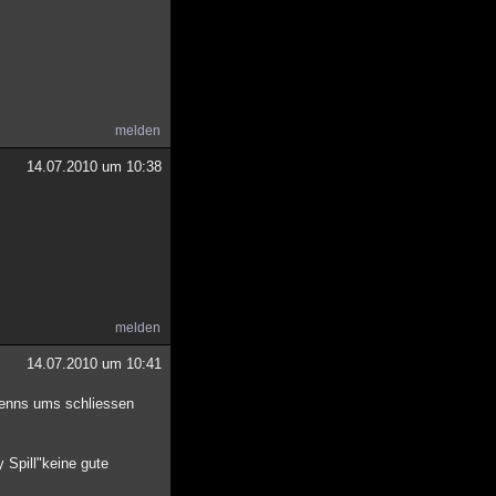
melden
14.07.2010 um 10:38
melden
14.07.2010 um 10:41
 wenns ums schliessen
 Spill"keine gute