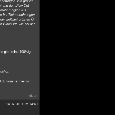
n Bohrungen. Ein großes
pf und den Blow Out
 mehr möglich.Als
ke bei Tiefseebohrungen
der weltweit größten Öl
n Blow Out, wie bei der
en,gibt keine 100%ige
trophen
d du kommst hier mit
melden
14.07.2010 um 14:40