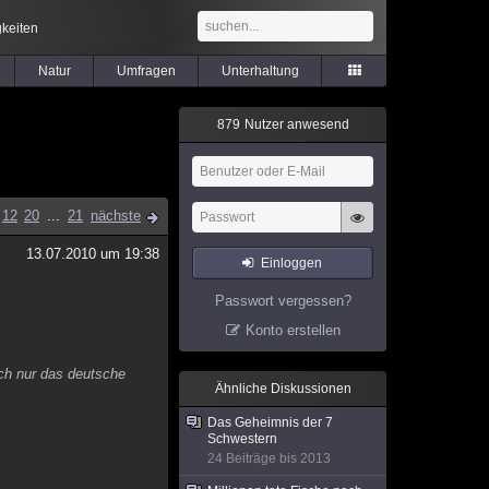
keiten
Natur
Umfragen
Unterhaltung
8
7
9
Nutzer anwesend
12
20
...
21
nächste
13.07.2010 um 19:38
Einloggen
Passwort vergessen?
Konto erstellen
ch nur das deutsche
Ähnliche Diskussionen
Das Geheimnis der 7
Schwestern
24 Beiträge bis 2013