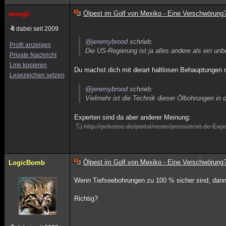
Ölpest im Golf von Mexiko - Eine Verschwörung
woogli
dabei seit 2009
@jeremybrood
schrieb:
Profil anzeigen
Die US-Regierung ist ja alles andere als ein unbe
Private Nachricht
Link kopieren
Du machst dich mit derart haltlosen Behauptungen nu
Lesezeichen setzen
@jeremybrood
schrieb:
Vielmehr ist die Technik dieser Ölbohrungen in 
Experten sind da aber anderer Meinung:
http://peketec.de/portal/news/pressetext.de-Exp
Ölpest im Golf von Mexiko - Eine Verschwörung
LogicBomb
Wenn Tiefseebohrungen zu 100 % sicher sind, dann
Richtig?