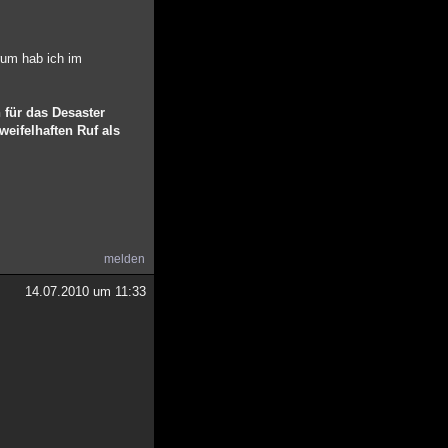
rum hab ich im
 für das Desaster
eifelhaften Ruf als
melden
14.07.2010 um 11:33