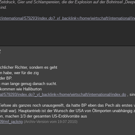
eitdruck, Gier und Schlampereien, die der Explosion auf der Bohrinsel „Deepw
ind.
/international/579293/index.do?_vl_backlink=/home/wirtschaft/international/i
?
chlicher Richter, sondern es geht
 habe, wer für die zig
der BP.
n man lange genug danach sucht.
 kommen wie Halliburton
nal/579293/index.do?_vl_backlink=/home/wirtschaft/international/index.do
, sin
 Tiefsee als ganzes noch unausgereift, da hatte BP eben das Pech als erstes
cksfall war). Hauptantrieb ist der Wunsch der USA von Ölimporten unabhängig 
rden, machen 1/3 der gesamten US-Erdölvorräte aus
09/mf_jackrig
(Archiv-Version vom 19.07.2010)