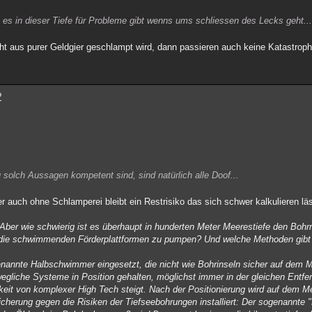
 es in dieser Tiefe für Probleme gibt wenns ums schliessen des Lecks geht..
cht aus purer Geldgier geschlampt wird, dann passieren auch keine Katastrop
?
.
solch Aussagen kompetent sind, sind natürlich alle Doof...
r auch ohne Schlamperei bleibt ein Restrisiko das sich schwer kalkulieren läs
 Aber wie schwierig ist es überhaupt in hunderten Meter Meerestiefe den Boh
f die schwimmenden Förderplattformen zu pumpen? Und welche Methoden gibt 
nannte Halbschwimmer eingesetzt, die nicht wie Bohrinseln sicher auf dem 
egliche Systeme in Position gehalten, möglichst immer in der gleichen Entf
keit von komplexer High Tech steigt. Nach der Positionierung wird auf dem 
cherung gegen die Risiken der Tiefseebohrungen installiert: Der sogenannte 