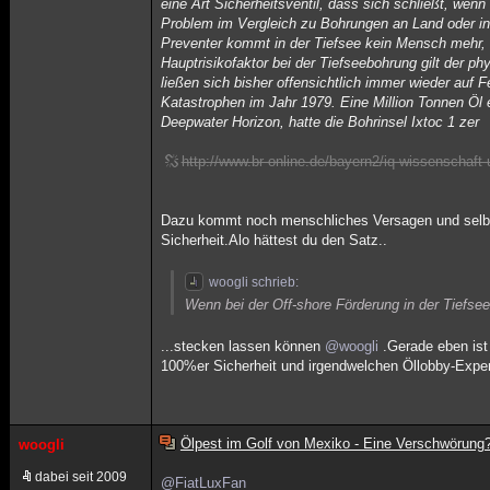
eine Art Sicherheitsventil, dass sich schließt, wen
Problem im Vergleich zu Bohrungen an Land oder in
Preventer kommt in der Tiefsee kein Mensch mehr, 
Hauptrisikofaktor bei der Tiefseebohrung gilt der 
ließen sich bisher offensichtlich immer wieder auf 
Katastrophen im Jahr 1979. Eine Million Tonnen Öl
Deepwater Horizon, hatte die Bohrinsel Ixtoc 1 zer
http://www.br-online.de/bayern2/iq-wissenschaf
Dazu kommt noch menschliches Versagen und selbs
Sicherheit.Alo hättest du den Satz..
woogli schrieb:
Wenn bei der Off-shore Förderung in der Tiefse
...stecken lassen können
@woogli
.Gerade eben ist
100%er Sicherheit und irgendwelchen Öllobby-Exp
Ölpest im Golf von Mexiko - Eine Verschwörung
woogli
dabei seit 2009
@FiatLuxFan