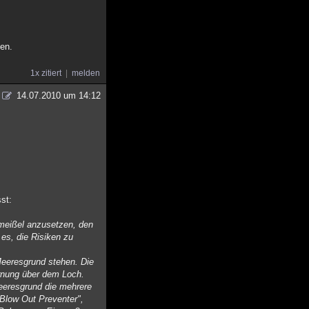
.
hen.
1x zitiert
melden
14.07.2010 um 14:12
st:
rmeißel anzusetzen, den
es, die Risiken zu
Meeresgrund stehen. Die
ernung über dem Loch.
Meeresgrund die mehrere
"Blow Out Preventer",