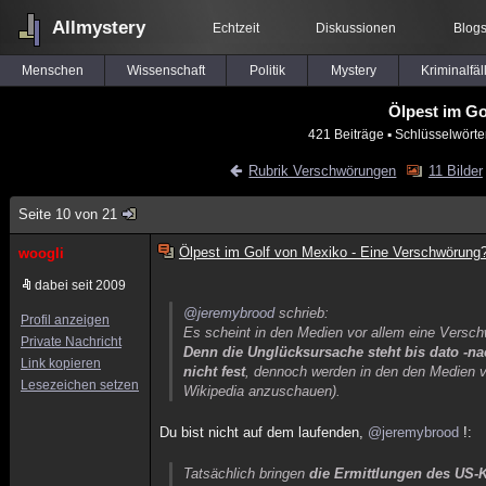
Allmystery
Echtzeit
Diskussionen
Blog
Menschen
Wissenschaft
Politik
Mystery
Kriminalfäl
Ölpest im Go
421 Beiträge
▪ Schlüsselwörte
Rubrik Verschwörungen
11 Bilder
Seite 10 von 21
Ölpest im Golf von Mexiko - Eine Verschwörung
woogli
dabei seit 2009
@jeremybrood
schrieb:
Profil anzeigen
Es scheint in den Medien vor allem eine Versc
Private Nachricht
Denn die Unglücksursache steht bis dato -nac
Link kopieren
nicht fest
, dennoch werden in den den Medien v
Lesezeichen setzen
Wikipedia anzuschauen).
Du bist nicht auf dem laufenden,
@jeremybrood
!:
Tatsächlich bringen
die Ermittlungen des US-