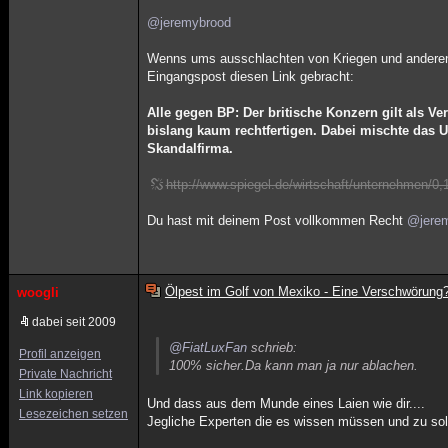
@jeremybrood
Wenns ums ausschlachten von Kriegen und anderen T
Eingangspost diesen Link gebracht:
Alle gegen BP: Der britische Konzern gilt als V
bislang kaum rechtfertigen. Dabei mischte das U
Skandalfirma.
http://www.spiegel.de/wirtschaft/unternehmen/0
Du hast mit deinem Post vollkommen Recht
@jere
Ölpest im Golf von Mexiko - Eine Verschwörung
woogli
dabei seit 2009
@FiatLuxFan
schrieb:
Profil anzeigen
100% sicher.Da kann man ja nur ablachen.
Private Nachricht
Link kopieren
Und dass aus dem Munde eines Laien wie dir....
Lesezeichen setzen
Jegliche Experten die es wissen müssen und zu solc