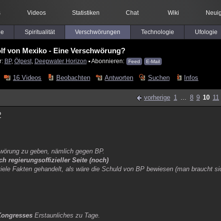
s
Videos
Statistiken
Chat
Wiki
Neuig
le
Spiritualität
Verschwörungen
Technologie
Ufologie
lf von Mexiko - Eine Verschwörung?
r:
BP
,
Ölpest
,
Deepwater Horizon
▪ Abonnieren:
Feed
E-Mail
16 Videos
Beobachten
Antworten
Suchen
Infos
vorherige
1
...
8
9
10
11
?
hwörung zu geben, nämlich gegen BP.
h regierungsoffizieller Seite (noch)
iele Fakten gehandelt, als wäre die Schuld von BP bewiesen (man braucht si
Kongresses
Erstaunliches zu Tage.