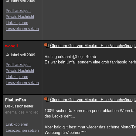
dabei seit 2009
Profil anzeigen
Private Nachricht
Link kopieren
Lesezeichen setzen
Ölpest im Golf von Mexiko - Eine Verschwörung
woogli
dabei seit 2009
Richtig erkannt @LogicBomb.
Es war kein Unfall sondern eine grob fahrlässig herb
Profil anzeigen
Private Nachricht
Link kopieren
Lesezeichen setzen
Ölpest im Golf von Mexiko - Eine Verschwörung
FiatLuxFan
Diskussionsleiter
100% sicher.Da kann man ja nur ablachen.Wenn tats
ehemaliges Mitglied
des Lecks geht...
Link kopieren
Aber bald gilt bestimmt wieder das schöne Motto"Dri
Lesezeichen setzen
Werbung fürs"bohren"^^