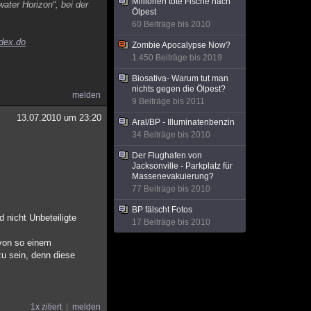
Millionen tote Fische nach
ater Horizon“, bei der
Ölpest
60 Beiträge bis 2010
ndex.do
Zombie Apocalypse Now?
1.450 Beiträge bis 2019
Biosativa- Warum tut man
nichts gegen die Ölpest?
melden
9 Beiträge bis 2011
13.07.2010 um 23:20
Aral/BP - Illuminatenbenzin
34 Beiträge bis 2010
Der Flughafen von
Jacksonville - Parkplatz für
Massenevakuierung?
77 Beiträge bis 2010
BP fälscht Fotos
d nicht Unbeteiligte
17 Beiträge bis 2010
 von so einem
zu sein, denn diese
1x zitiert
melden