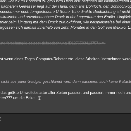
n der Öldruck im Bohrloch zu groß wird.Dann erst beginnen die kilometertiefe
 flacherem Gewässer liegt auf der Hand, denn ans Bohrloch, den Bohrlochko
sondern nur noch ferngesteuerte U-Boote. Eine direkte Beobachtung ist nicht
physikalische und unvorhersehbare Druck in der Lagerstätte des Erdöls. Unglüc
Fehler beim Umgang mit dem Druck zurückführen, wie beispielsweise bei einer 
 ergossen sich damals innerhalb von zehn Monaten in den Golf von Mexiko. Ei
t-und-forschung/iq-oelpest-tiefseebohrung-ID1276503413757.xml
t wenn eines Tages Computer/Roboter etc. diese Arbeiten übernehmen werd
e nicht aus purer Geldgier geschlampt wird, dann passieren auch keine Katas
 das größte Umweltdesaster aller Zeiten passiert und passiert immer noch un
erten??? um die Ecke.
?