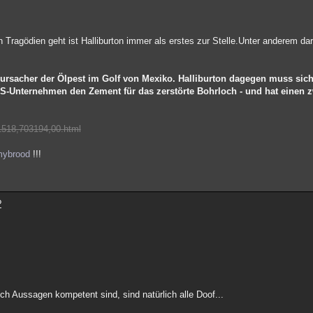
ragödien geht ist Halliburton immer als erstes zur Stelle.Unter anderem da
erursacher der Ölpest im Golf von Mexiko. Halliburton dagegen muss sich
S-Unternehmen den Zement für das zerstörte Bohrloch - und hat einen zw
,1518,703194,00.html
mybrood
!!!
?
h Aussagen kompetent sind, sind natürlich alle Doof...