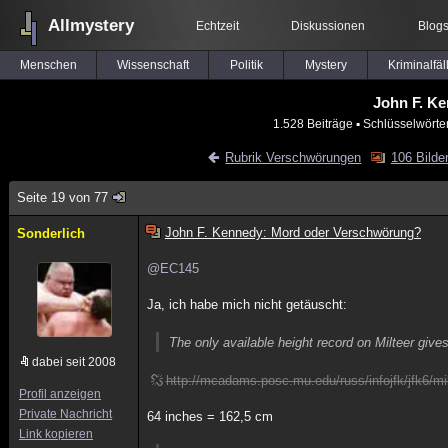
Allmystery
Echtzeit
Diskussionen
Blog
Menschen
Wissenschaft
Politik
Mystery
Kriminalfäl
John F. K
1.528 Beiträge
▪ Schlüsselwörte
Rubrik Verschwörungen
106 Bilde
Seite 19 von 77
John F. Kennedy: Mord oder Verschwörung?
Sonderlich
@EC145
Ja, ich habe mich nicht getäuscht:
The only available height record on Milteer gives
dabei seit 2008
http://mcadams.posc.mu.edu/russ/infojfk/jfk6/m
Profil anzeigen
Private Nachricht
64 inches = 162,5 cm
Link kopieren