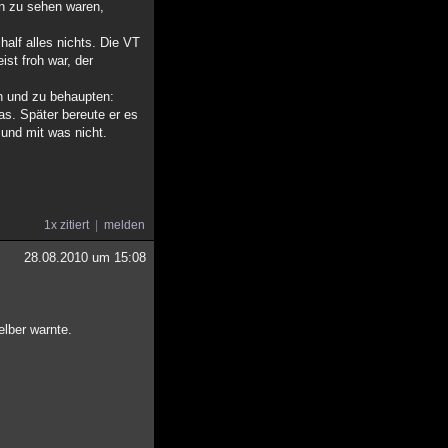
rn zu sehen waren,
alf alles nichts. Die VT
st froh war, der
n und zu behaupten:
as. Später bereute er es
 und mit was nicht.
1x zitiert
melden
28.08.2010 um 15:08
elber warnte.