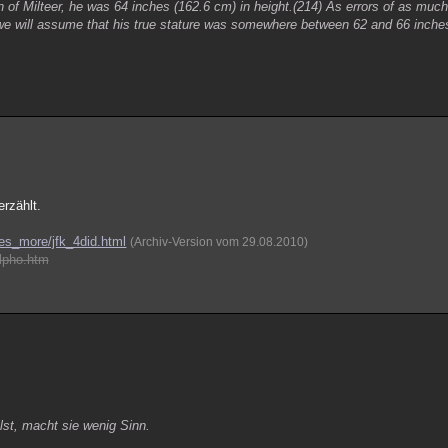
n of Milteer, he was 64 inches (162.6 cm) in height.(214) As errors of as much
we will assume that his true stature was somewhere between 62 and 66 inche
rzählt.
kes_more/jfk_4did.html
(Archiv-Version vom 29.08.2010)
ilpho.htm
lst, macht sie wenig Sinn.