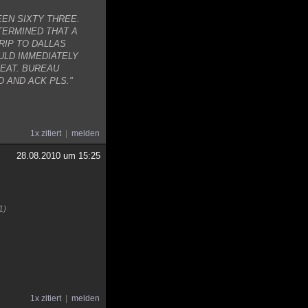
EN SIXTY THREE.
TERMINED THAT A
RIP TO DALLAS
ULD IMMEDIATELY
REAT. BUREAU
 AND ACK PLS."
1x zitiert
melden
28.08.2010 um 15:25
1)
1x zitiert
melden