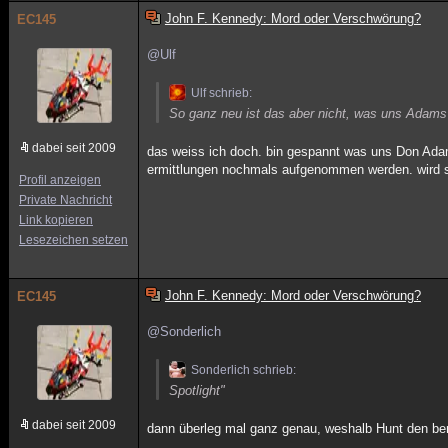
John F. Kennedy: Mord oder Verschwörung?
EC145
@Ulf
Ulf schrieb:
So ganz neu ist das aber nicht, was uns Adams 
dabei seit 2009
das weiss ich doch. bin gespannt was uns Don Adams
ermittlungen nochmals aufgenommen werden. wird 
Profil anzeigen
Private Nachricht
Link kopieren
Lesezeichen setzen
John F. Kennedy: Mord oder Verschwörung?
EC145
@Sonderlich
Sonderlich schrieb:
Spotlight"
dabei seit 2009
dann überleg mal ganz genau, weshalb Hunt den ber