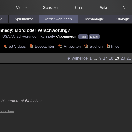
s
Videos
Statistiken
Chat
Wiki
Neuig
le
Spiritualität
Verschwörungen
Technologie
Ufologie
ennedy: Mord oder Verschwörung?
r:
USA
,
Verschwörungen
,
Kennedy
▪ Abonnieren:
Feed
E-Mail
r
53 Videos
Beobachten
Antworten
Suchen
Infos
vorherige
1
...
9
17
18
19
20
21
 his stature of 64 inches.
ilpho.htm