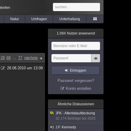
keiten
Natur
Umfragen
Unterhaltung
1
.
0
9
4
Nutzer anwesend
29
69
...
77
nächste
28.08.2010 um 13:09
Einloggen
Passwort vergessen?
Konto erstellen
Ähnliche Diskussionen
JFK - Attentataufdeckung
32.174 Beiträge bis 2025
J.F. Kennedy