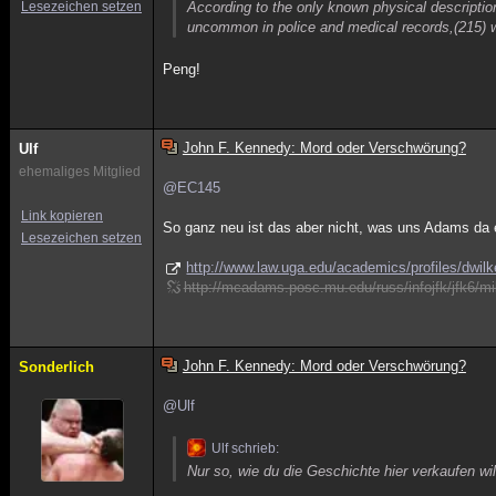
Lesezeichen setzen
According to the only known physical descriptio
uncommon in police and medical records,(215) 
Peng!
John F. Kennedy: Mord oder Verschwörung?
Ulf
ehemaliges Mitglied
@EC145
Link kopieren
So ganz neu ist das aber nicht, was uns Adams da e
Lesezeichen setzen
http://www.law.uga.edu/academics/profiles/dwil
http://mcadams.posc.mu.edu/russ/infojfk/jfk6/m
John F. Kennedy: Mord oder Verschwörung?
Sonderlich
@Ulf
Ulf schrieb:
Nur so, wie du die Geschichte hier verkaufen wil