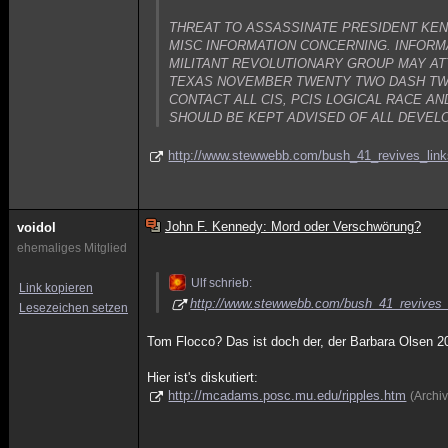
THREAT TO ASSASSINATE PRESIDENT KEN
MISC INFORMATION CONCERNING. INFORM
MILITANT REVOLUTIONARY GROUP MAY AT
TEXAS NOVEMBER TWENTY TWO DASH TWEN
CONTACT ALL CIS, PCIS LOGICAL RACE A
SHOULD BE KEPT ADVISED OF ALL DEVEL
http://www.stewwebb.com/bush_41_revives_link
John F. Kennedy: Mord oder Verschwörung?
voidol
ehemaliges Mitglied
Ulf schrieb:
Link kopieren
http://www.stewwebb.com/bush_41_revives_l
Lesezeichen setzen
Tom Flocco? Das ist doch der, der Barbara Olsen 20
Hier ist's diskutiert:
http://mcadams.posc.mu.edu/ripples.htm
(Archi