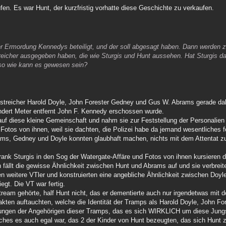
fen. Es war Hunt, der kurzfristig vorhatte diese Geschichte zu verkaufen.
 der Ermordung Kennedys beteiligt, und der soll abgesagt haben. Dann werden 
reicher ausgegeben haben, die wie Sturgis und Hunt aussehen. Hat Sturgis d
so wie kann es gewesen sein?
dstreicher Harold Doyle, John Forester Gedney und Gus W. Abrams gerade dab
ndert Meter entfernt John F. Kennedy erschossen wurde.
auf diese kleine Gemeinschaft und nahm sie zur Feststellung der Personalien k
otos von ihnen, weil sie dachten, die Polizei habe da jemand wesentliches
brams, Gedney und Doyle konnten glaubhaft machen, nichts mit dem Attentat z
ank Sturgis in den Sog der Watergate-Affäre und Fotos von ihnen kursieren d
ällt die gewisse Ähnlichkeit zwischen Hunt und Abrams auf und sie verbreit
n weitere VTler und konstruierten eine angebliche Ähnlichkeit zwischen Doyl
iegt. Die VT war fertig.
eam gehörte, half Hunt nicht, das er dementierte auch nur irgendetwas mit d
eiakten auftauchten, welche die Identität der Tramps als Harold Doyle, John 
ungen der Angehörigen dieser Tramps, das es sich WIRKLICH um diese Jung
ches es auch egal war, das 2 der Kinder von Hunt bezeugten, das sich Hunt 