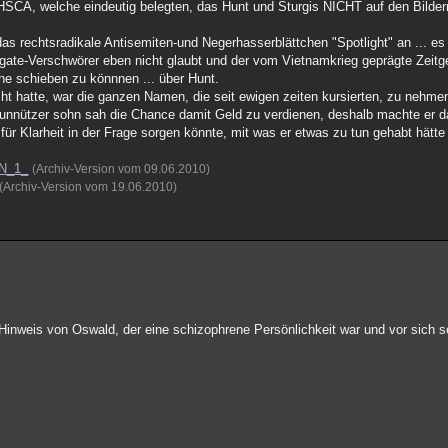
HSCA, welche eindeutig belegten, das Hunt und Sturgis NICHT auf den Bilde
 rechtsradikale Antisemiten-und Negerhasserblättchen "Spotlight" an ... es h
gate-Verschwörer eben nicht glaubt und der vom Vietnamkrieg geprägte Zeitgei
e schieben zu könnnen ... über Hunt.
t hatte, war die ganzen Namen, die seit ewigen zeiten kursierten, zu nehme
in unnützer sohn sah die Chance damit Geld zu verdienen, deshalb machte er d
ür Klarheit in der Frage sorgen könnte, mit was er etwas zu tun gehabt hätte
#N_1_
(Archiv-Version vom 09.06.2010)
(Archiv-Version vom 19.06.2010)
Hinweis von Oswald, der eine schizophrene Persönlichkeit war und vor sich s