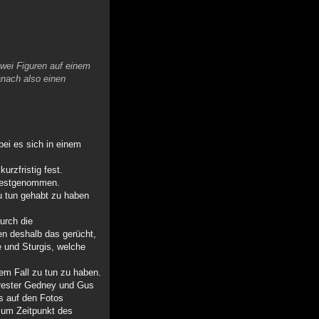
zwei Figuren auf einem
anach also einen
ei es sich in einem
urzfristig fest.
 festgenommen.
u tun gehabt zu haben
urch die
en deshalb das gerücht,
e und Sturgis, welche
em Fall zu tun zu haben.
Forester Gedney und Gus
s auf den Fotos
zum Zeitpunkt des