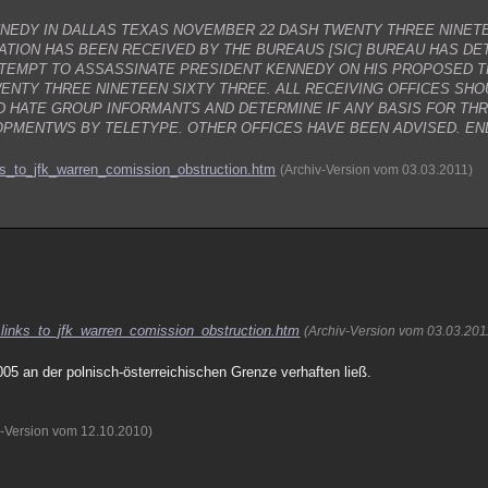
NEDY IN DALLAS TEXAS NOVEMBER 22 DASH TWENTY THREE NINETE
ATION HAS BEEN RECEIVED BY THE BUREAUS [SIC] BUREAU HAS DE
TEMPT TO ASSASSINATE PRESIDENT KENNEDY ON HIS PROPOSED T
TY THREE NINETEEN SIXTY THREE. ALL RECEIVING OFFICES SHO
ND HATE GROUP INFORMANTS AND DETERMINE IF ANY BASIS FOR TH
OPMENTWS BY TELETYPE. OTHER OFFICES HAVE BEEN ADVISED. END
s_to_jfk_warren_comission_obstruction.htm
(Archiv-Version vom 03.03.2011)
inks_to_jfk_warren_comission_obstruction.htm
(Archiv-Version vom 03.03.201
05 an der polnisch-österreichischen Grenze verhaften ließ.
v-Version vom 12.10.2010)