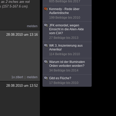
605 Beiträge bis 2017
 as 2 inches are not
s (157.5-167.6 cm).
Kennedy - Rede über
Außerirdische
199 Beiträge bis 2010
JFK ermordet, wegen
melden
Einsicht in die Alien-Akte
vom CIA?
28.08.2010 um 13:16
27 Beiträge bis 2013
WK 3, Inszenierung aus
Amerika!
114 Beiträge bis 2010
Warum ist der Illuminaten
Orden verboten worden?
34 Beiträge bis 2014
1x zitiert
melden
Gibt es Flüche?
17 Beiträge bis 2010
28.08.2010 um 13:52