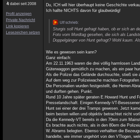
dabei seit 2008
Du, ICH will hier überhaupt keine Geschichte verkau
Ich hallte NICHTS davon für glaubwürdig!
Profil anzeigen
Private Nachricht
Ulf schrieb:
Link kopieren
Sturgis soll Hunt gefragt haben, ob er sich an
Lesezeichen setzen
Foto vom Mordtag gesehen, die sich als Landst
Doppelgänger von Hunt gefragt? Wohl kaum. Al
Wie es gewesen sein kann?
Ganz einfach:
Am 22.11.1963 waren die drei völlig harmlosen Lan
Güterwaggon gemütlich zu machen, als ein paar hu
Als die Polizei das Gelände durchsuchte, stieß sie 
Auf dem weg zur Polizeiwache machten Fotografen F
Die Personalien wurden festgestellt, die Herren A
und durften gehen. Punkt.
Rund 10 Jahre später geraten E.Howard Hunt und Fr
Presselandschaft. Einigen Kennedy-VT-Besessenen f
Hunt sei einer der drei Tramps gewesen. Jetzt kame
beim besten willen und objektiv betrachtet nicht vorl
Da die Kennedy-VT bereits in den 70ern zum Mainstr
Es brachte auch nichts, als in den 80ern die Poliz
W. Abrams belegten. Ebenso verhallten die Bezeug
handelte, wie immer ungehört von den VTlogen, wel