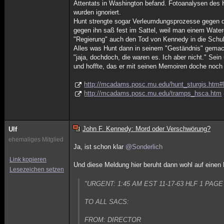
Attentats in Washington befand. Fotoanalysen des 
wurden ignoriert.
Hunt strengte sogar Verleumdungsprozesse gegen das
gegen ihn saß fest im Sattel, weil man einem Water
"Regierung" auch den Tod von Kennedy in die Schuh
Alles was Hunt dann in seinem "Geständnis" gemach
"jaja, dochdoch, die waren es. Ich aber nicht." Se
und hoffte, das er mit seinen Memoiren doche noch f
http://mcadams.posc.mu.edu/hunt_sturgis.htm
http://mcadams.posc.mu.edu/tramps_hsca.htm
John F. Kennedy: Mord oder Verschwörung?
Ulf
ehemaliges Mitglied
Ja, ist schon klar
@Sonderlich
Link kopieren
Und diese Meldung hier beruht dann wohl auf einen 
Lesezeichen setzen
"URGENT: 1:45 AM EST 11-17-63 HLF 1 PAGE
TO ALL SACS:
FROM: DIRECTOR