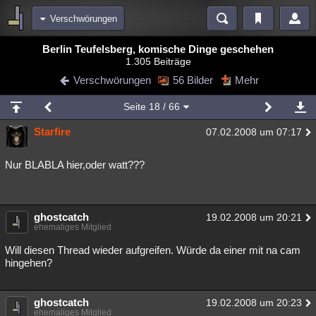
Verschwörungen
Bereiche
Berlin Teufelsberg, komische Dinge geschehen
1.305 Beiträge
Echtzeit
Diskussionen
Blogs
Videos
Statistiken
Verschwörungen
56 Bilder
Mehr
Chat
Wiki
Neuigkeiten
2
Seite
18
/ 66
meine Rubriken
Starfire
07.02.2008 um 07:17
Menschen
Wissenschaft
Politik
Mystery
Kriminalfälle
Spiritualität
Verschwörungen
Technologie
Ufologie
Nur BLABLA hier,oder watt???
Natur
Umfragen
Unterhaltung
weitere Rubriken
ghostcatch
19.02.2008 um 20:21
ehemaliges Mitglied
Philosophie
Träume
Orte
Esoterik
Literatur
Will diesen Thread wieder aufgreifen. Würde da einer mit na cam
Astronomie
Helpdesk
Gruppen
Gaming
Filme
hingehen?
Musik
Clash
Verbesserungen
Allmystery
English
ghostcatch
19.02.2008 um 20:23
Übersichten
ehemaliges Mitglied