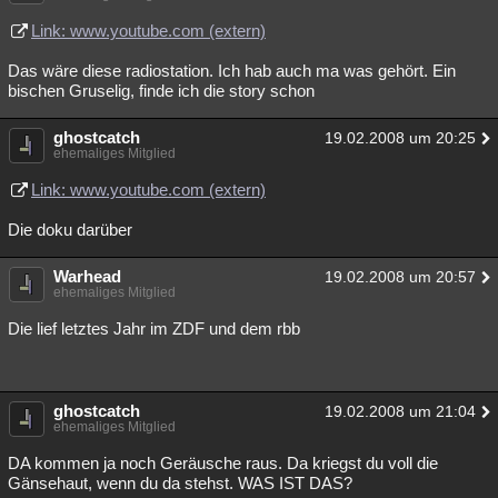
Besucht
Teilgenommen
Alle
Neue
Geschlossen
Link: www.youtube.com (extern)
Lesenswert
Schlüsselwörter
Das wäre diese radiostation. Ich hab auch ma was gehört. Ein
bischen Gruselig, finde ich die story schon
ghostcatch
19.02.2008 um 20:25
ehemaliges Mitglied
Link: www.youtube.com (extern)
Die doku darüber
Warhead
19.02.2008 um 20:57
ehemaliges Mitglied
Die lief letztes Jahr im ZDF und dem rbb
ghostcatch
19.02.2008 um 21:04
ehemaliges Mitglied
DA kommen ja noch Geräusche raus. Da kriegst du voll die
Gänsehaut, wenn du da stehst. WAS IST DAS?