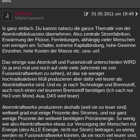
wird.
Besucht
Teilgenommen
Alle
Neue
Geschlossen
UffTaTa
01.05.2011 um 18:49
Mitglied gesperrt
Lesenswert
Schlüsselwörter
Is ganz einfach. Du kannst nahezu die ganze Thematik von der
Atomkraftdiskussion übernehmen. Also zentrale Stromfabriken,
Erwärmung der Flüsse, Fernleitungen, abhängig vieler Menschen
von wenigen am Schalter, extreme Kapitalbindung, hohe Gewinne
Einzelner, hohe Kosten der Masse etc. usw. usf.
Das einzige was Atomkraft und Fusionskraft unterschieden WIRD
(is ja erst mal und noch auf viele viele Jahrzente nix von
Fusionskraftwerken zu sehen), ist das sie weniger
hochradioaktiven Müll produzieren aber dafür viel teurer als
Atomktaftwerke sind. Und ev. je nach Technologie und Brennstoff,
auch noch einen viel teureren Brennstoff benötigen (Ich sach nur
He3 vom Mond. Aua, DAS wird teuer)
Atomnkraftwerke produzieren deshalb (weil sie so teuer sind)
weltweit grad mal einige Prozente des Stromes, und nur ganz
wenige Prozente der weltweit benötigten Primärenergie. So wenig
wie also Atomkraftwerke etwas zur Versorgung der Menschen mit
Energie (also ALLE Energie, nicht nur Strom) beitragen, so wenig
werden es Fusionskraftwerke können, da sie noch viel teurer sind.