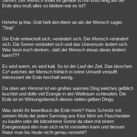
Jahren. Der Mensch findet es gerade schön kuschelig auf der
Erde also muß alles so bleiben wie es ist?
Hehehe ja klar. Gott hielt den Atem an als der Mensch sagte:
"Stop"
Die Erde entwickelt sich, verändert sich. Der Mensch verändert
sich. Die Sonne verändert sich und das Universum ändert sich.
Was lässt euch denken , daß der Mensch etwas daran ändern
kann???
Es wird warm, es wird kalt. So ist der Lauf der Zeit. Das bisschen
Co² welches der Mensch fröhlich in seine Umwelt verpufft
interessiert die Erde herzhaft wenig.
Da oben am Himmel ist ein großes warmes Ding welches gelblich
leuchtet und dolle viel Energie in den Weltraum schleudert. Die
Erde ist im Wirkungsbereich dieses netten gelben Dings.
Was denkt Ihr beeinflusst die Erde mehr? Hans Schmitz mit
seinem Mofa der jeden Samstag ans Kios fährt um Flaschenbier
zu kaufen oder die klitzekleine Sonne da oben mit einem
Energieoutput den man sich nicht vorstellen kann und dessen
Natur man bis heute nicht genau versteht?