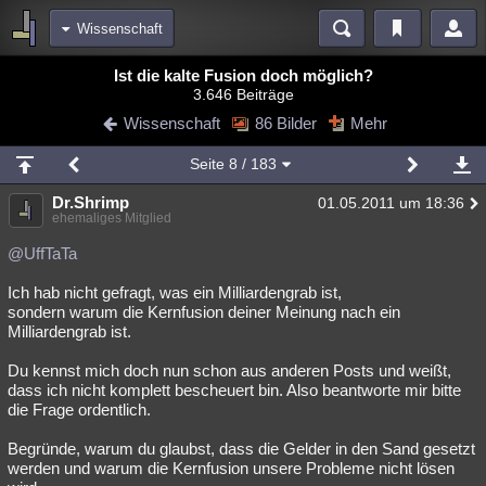
Wissenschaft
Bereiche
Ist die kalte Fusion doch möglich?
3.646 Beiträge
Echtzeit
Diskussionen
Blogs
Videos
Statistiken
Wissenschaft
86 Bilder
Mehr
Chat
Wiki
Neuigkeiten
Seite
8
/ 183
meine Rubriken
Dr.Shrimp
01.05.2011 um 18:36
Menschen
Wissenschaft
Politik
Mystery
Kriminalfälle
ehemaliges Mitglied
Spiritualität
Verschwörungen
Technologie
Ufologie
@UffTaTa
Ich hab nicht gefragt, was ein Milliardengrab ist,
Natur
Umfragen
Unterhaltung
sondern warum die Kernfusion deiner Meinung nach ein
weitere Rubriken
Milliardengrab ist.
Philosophie
Träume
Orte
Esoterik
Literatur
Du kennst mich doch nun schon aus anderen Posts und weißt,
dass ich nicht komplett bescheuert bin. Also beantworte mir bitte
Astronomie
Helpdesk
Gruppen
Gaming
Filme
die Frage ordentlich.
Musik
Clash
Verbesserungen
Allmystery
English
Begründe, warum du glaubst, dass die Gelder in den Sand gesetzt
werden und warum die Kernfusion unsere Probleme nicht lösen
Übersichten