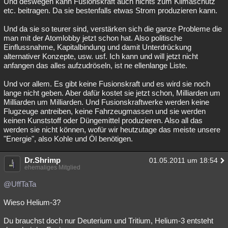
Und deswegen kann Fusionskraft auch nichts zum Klimaschutz
etc. beitragen. Da sie bestenfalls etwas Strom produzieren kann.
Und da sie so teurer sind, verstärken sich die ganze Probleme die
man mit der Atomlobby jetzt schon hat. Also politische
Einflussnahme, Kapitalbindung und damit Unterdrückung
alternativer Konzepte, usw. usf. Ich kann und will jetzt nicht
anfangen das alles aufzudröseln, ist ne ellenlange Liste.
Und vor allem. Es gibt keine Fusionskraft und es wird sie noch
lange nicht geben. Aber dafür kostet sie jetzt schon, Milliarden um
Milliarden um Milliarden. Und Fusionskraftwerke werden keine
Flugzeuge antreiben, keine Fahrzeugmassen und sie werden
keinen Kunststoff oder Düngemittel produzieren. Also all das
werden sie nicht können, wofür wir heutzutage das meiste unsere
"Energie", also Kohle und Öl benötigen.
Dr.Shrimp
01.05.2011 um 18:54
ehemaliges Mitglied
@UffTaTa
Wieso Helium-3?
Du brauchst doch nur Deuterium und Tritium, Helium-3 entsteht