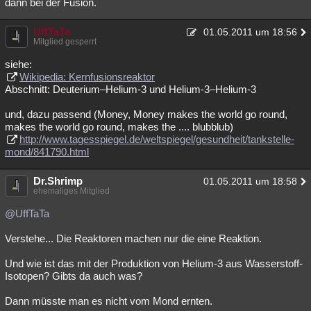
dann bei der Fusion.
UffTaTa
01.05.2011 um 18:56
Mitglied gesperrt
siehe:
Wikipedia: Kernfusionsreaktor
Abschnitt: Deuterium–Helium-3 und Helium-3–Helium-3
und, dazu passend (Money, Money makes the world go round,
makes the world go round, makes the .... blubblub)
http://www.tagesspiegel.de/weltspiegel/gesundheit/tankstelle-
mond/841790.html
Dr.Shrimp
01.05.2011 um 18:58
ehemaliges Mitglied
@UffTaTa
Verstehe... Die Reaktoren machen nur die eine Reaktion.
Und wie ist das mit der Produktion von Helium-3 aus Wasserstoff-
Isotopen? Gibts da auch was?
Dann müsste man es nicht vom Mond ernten.