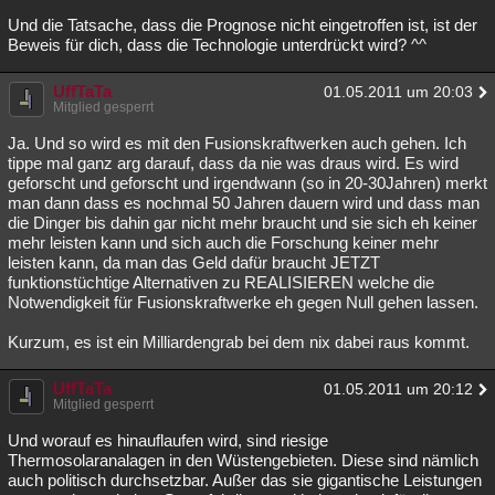
Und die Tatsache, dass die Prognose nicht eingetroffen ist, ist der
Beweis für dich, dass die Technologie unterdrückt wird? ^^
UffTaTa
01.05.2011 um 20:03
Mitglied gesperrt
Ja. Und so wird es mit den Fusionskraftwerken auch gehen. Ich
tippe mal ganz arg darauf, dass da nie was draus wird. Es wird
geforscht und geforscht und irgendwann (so in 20-30Jahren) merkt
man dann dass es nochmal 50 Jahren dauern wird und dass man
die Dinger bis dahin gar nicht mehr braucht und sie sich eh keiner
mehr leisten kann und sich auch die Forschung keiner mehr
leisten kann, da man das Geld dafür braucht JETZT
funktionstüchtige Alternativen zu REALISIEREN welche die
Notwendigkeit für Fusionskraftwerke eh gegen Null gehen lassen.
Kurzum, es ist ein Milliardengrab bei dem nix dabei raus kommt.
UffTaTa
01.05.2011 um 20:12
Mitglied gesperrt
Und worauf es hinauflaufen wird, sind riesige
Thermosolaranalagen in den Wüstengebieten. Diese sind nämlich
auch politisch durchsetzbar. Außer das sie gigantische Leistungen