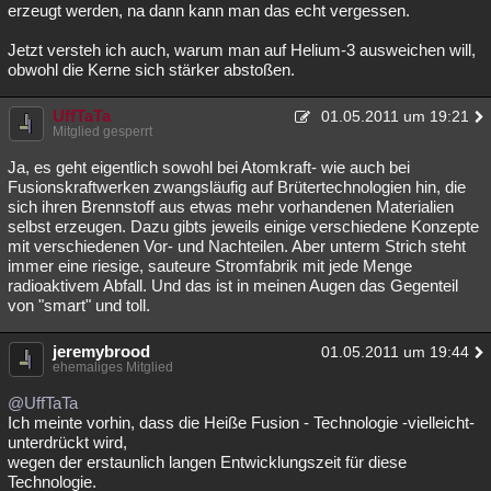
erzeugt werden, na dann kann man das echt vergessen.
Jetzt versteh ich auch, warum man auf Helium-3 ausweichen will,
obwohl die Kerne sich stärker abstoßen.
UffTaTa
01.05.2011 um 19:21
Mitglied gesperrt
Ja, es geht eigentlich sowohl bei Atomkraft- wie auch bei
Fusionskraftwerken zwangsläufig auf Brütertechnologien hin, die
sich ihren Brennstoff aus etwas mehr vorhandenen Materialien
selbst erzeugen. Dazu gibts jeweils einige verschiedene Konzepte
mit verschiedenen Vor- und Nachteilen. Aber unterm Strich steht
immer eine riesige, sauteure Stromfabrik mit jede Menge
radioaktivem Abfall. Und das ist in meinen Augen das Gegenteil
von "smart" und toll.
jeremybrood
01.05.2011 um 19:44
ehemaliges Mitglied
@UffTaTa
Ich meinte vorhin, dass die Heiße Fusion - Technologie -vielleicht-
unterdrückt wird,
wegen der erstaunlich langen Entwicklungszeit für diese
Technologie.