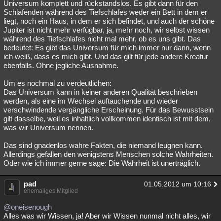
Universum komplett und rückstandslos. Es gibt dann für den
Schlafenden während des Tiefschlafes weder ein Bett in dem er
liegt, noch ein Haus, in dem er sich befindet, und auch der schöne
Jupiter ist nicht mehr verfügbar, ja, mehr noch, wir selbst wissen
während des Tiefschlafes nicht mal mehr, ob es uns gibt. Das
bedeutet: Es gibt das Universum für mich immer nur dann, wenn
ich weiß, dass es mich gibt. Und das gilt für jede andere Kreatur
ebenfalls. Ohne jegliche Ausnahme.
Um es nochmal zu verdeutlichen:
Das Universum kann in keiner anderen Qualität beschrieben
werden, als eine im Wechsel auftauchende und wieder
verschwindende vergängliche Erscheinung. Für das Bewusstsein
gilt dasselbe, weil es inhaltlich vollkommen identisch ist mit dem,
was wir Universum nennen.
Das sind gnadenlos wahre Fakten, die niemand leugnen kann.
Allerdings gefallen den wenigstens Menschen solche Wahrheiten.
Oder wie ich immer gerne sage: Die Wahrheit ist unerträglich.
pad
01.05.2012 um 10:16
ehemaliges Mitglied
@oneisenough
Alles was wir Wissen, ja! Aber wir Wissen nunmal nicht alles, wir