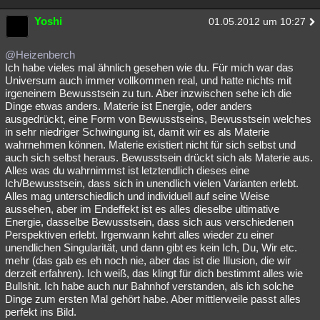
Yoshi
01.05.2012 um 10:27
@Heizenberch
Ich habe vieles mal ähnlich gesehen wie du. Für mich war das
Universum auch immer vollkommen real, und hatte nichts mit
irgeneinem Bewusstsein zu tun. Aber inzwischen sehe ich die
Dinge etwas anders. Materie ist Energie, oder anders
ausgedrückt, eine Form von Bewusstseins, Bewusstsein welches
in sehr niedriger Schwingung ist, damit wir es als Materie
wahrnehmen können. Materie existiert nicht für sich selbst und
auch sich selbst heraus. Bewusstsein drückt sich als Materie aus.
Alles was du wahrnimmst ist letztendlich dieses eine
Ich/Bewusstsein, dass sich in unendlich vielen Varianten erlebt.
Alles mag unterschiedlich und individuell auf seine Weise
aussehen, aber im Endeffekt ist es alles dieselbe ultimative
Energie, dasselbe Bewusstsein, dass sich aus verschiedenen
Perspektiven erlebt. Irgenwann kehrt alles wieder zu einer
unendlichen Singularität, und dann gibt es kein Ich, Du, Wir etc.
mehr (das gab es eh noch nie, aber das ist die Illusion, die wir
derzeit erfahren). Ich weiß, das klingt für dich bestimmt alles wie
Bullshit. Ich habe auch nur Bahnhof verstanden, als ich solche
Dinge zum ersten Mal gehört habe. Aber mittlerweile passt alles
perfekt ins Bild.