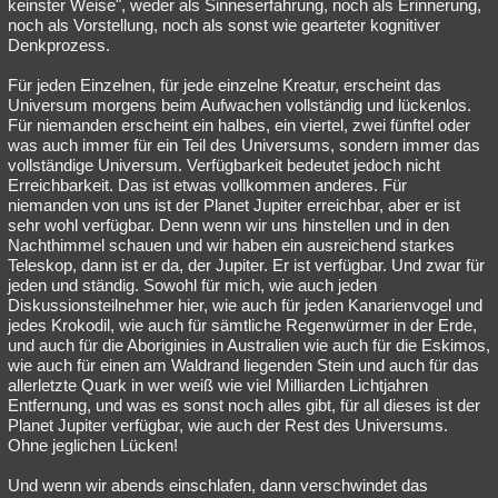
keinster Weise", weder als Sinneserfahrung, noch als Erinnerung,
noch als Vorstellung, noch als sonst wie gearteter kognitiver
Denkprozess.
Für jeden Einzelnen, für jede einzelne Kreatur, erscheint das
Universum morgens beim Aufwachen vollständig und lückenlos.
Für niemanden erscheint ein halbes, ein viertel, zwei fünftel oder
was auch immer für ein Teil des Universums, sondern immer das
vollständige Universum. Verfügbarkeit bedeutet jedoch nicht
Erreichbarkeit. Das ist etwas vollkommen anderes. Für
niemanden von uns ist der Planet Jupiter erreichbar, aber er ist
sehr wohl verfügbar. Denn wenn wir uns hinstellen und in den
Nachthimmel schauen und wir haben ein ausreichend starkes
Teleskop, dann ist er da, der Jupiter. Er ist verfügbar. Und zwar für
jeden und ständig. Sowohl für mich, wie auch jeden
Diskussionsteilnehmer hier, wie auch für jeden Kanarienvogel und
jedes Krokodil, wie auch für sämtliche Regenwürmer in der Erde,
und auch für die Aboriginies in Australien wie auch für die Eskimos,
wie auch für einen am Waldrand liegenden Stein und auch für das
allerletzte Quark in wer weiß wie viel Milliarden Lichtjahren
Entfernung, und was es sonst noch alles gibt, für all dieses ist der
Planet Jupiter verfügbar, wie auch der Rest des Universums.
Ohne jeglichen Lücken!
Und wenn wir abends einschlafen, dann verschwindet das