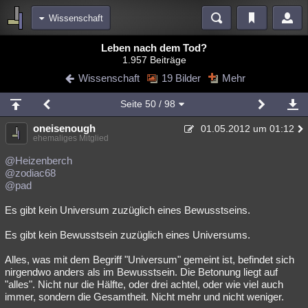
Wissenschaft
Bereiche
Leben nach dem Tod?
1.957 Beiträge
Echtzeit
Diskussionen
Blogs
Videos
Statistiken
Wissenschaft
19 Bilder
Mehr
Chat
Wiki
Neuigkeiten
Seite
50
/ 98
meine Rubriken
oneisenough
01.05.2012 um 01:12
Menschen
Wissenschaft
Politik
Mystery
Kriminalfälle
ehemaliges Mitglied
Spiritualität
Verschwörungen
Technologie
Ufologie
@Heizenberch
@zodiac68
@pad
Natur
Umfragen
Unterhaltung
weitere Rubriken
Es gibt kein Universum zuzüglich eines Bewusstseins.
Philosophie
Träume
Orte
Esoterik
Literatur
Es gibt kein Bewusstsein zuzüglich eines Universums.
Astronomie
Helpdesk
Gruppen
Gaming
Filme
Alles, was mit dem Begriff "Universum" gemeint ist, befindet sich
nirgendwo anders als im Bewusstsein. Die Betonung liegt auf
Musik
Clash
Verbesserungen
Allmystery
English
"alles". Nicht nur die Hälfte, oder drei achtel, oder wie viel auch
immer, sondern die Gesamtheit. Nicht mehr und nicht weniger.
Übersichten