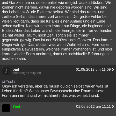
und Ganzen, um es so essentiell wie möglich auszudrücken: Wir
können nicht sterben, da wir nie geboren worden sind. Wir sind
das Leben, bzW. die Existenz selbst. Wir sind das raum- und
zeitlose Selbst, das immer vorhanden ist. Der große Fehler bei
vielen liegt darin, dass sie für alles einen Anfang und ein Ende
sehen wollen. Klar, wir sehen immer nur Dinge, die beginnen und
Enden. Aber das Leben ansich, die Energie, die immer vorhanden
ist, hat weder Raum, noch Zeit, sprich sie ist immer
gegenwärtig/ewig. Das ist der Schlüssel des Ganzen. Das immer
Gegenwärtige. Das ist das, was wir in Wahrheit sind. Formloses
subjektives Bewusstsein, welches immer vorhanden ist, und bloß
immer wieder Form annimmt, damit es individuelle Erfahrungen
machen kann.
pad
01.05.2012 um 11:09
ehemaliges Mitglied
@Yoshi
Okay ich verstehe, aber da musst du dich selbst fragen was ist
Leben für dich? Wenn unser Bewusstsein eine Raumzeitlose
Form annnimmt sind wir nichtmehr das was wir jetzt sind.
Yoshi
01.05.2012 um 11:11