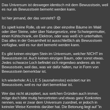
Das Universum ist deswegen identisch mit dem Bewusstsein, weil
Besucht
Teilgenommen
Alle
Neue
Geschlossen
es nur als Bewusstsein bemerkt werden kann.
Lesenswert
Schlüsselwörter
Ist hier jemand, der das versteht?
Es spielt keine Rolle, ob wir uns über einzelne Bäume im Wald
oder über Steine, oder über Naturgesetze, eine Schwiegermutter,
einen Kühlschrank, ein Elektron, oder was weiß ich unterhalten.
Das alles in der Gesamtheit ist ausschließlich als Bewusstsein
verfügbar, weil es nur dort bemerkt werden kann.
Es gibt keinen einzigen Stein im Universum, welcher NICHT im
Bewusstsein ist. Auch keinen einzigen Baum, oder sonst etwas.
Jedes schwarze Loch befindet sich nirgendwo anderes als im
Bewusstsein, weil das, was wir dafür halten, nur in Form von
Bewusstsein bemerkbar ist.
Ich wiederhole: A L L E S (ausnahmslos) existiert nur im
Bewusstsein, weil es nur dort bemerkbar ist.
Wer das nicht akzeptiert, aus welchen Gründen auch immer,
möge doch bitte mutig hervortreten und etwas ganz Konkretes
nennen, was er zwar dem Universum zuordnet, er jedoch in
keinster Weise Kenntnis darüber hat. Die Betonung liegt auf "in