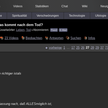
s
Videos
Statistiken
Chat
Wiki
Neuig
le
Spiritualität
Verschwörungen
Technologie
Ufologie
as kommt nach dem Tod?
üsselwörter:
Leben
,
Tod
▪ Abonnieren:
Feed
E-Mail
23 Videos
Beobachten
Antworten
Suchen
Infos
vorherige
1
...
17
25
26
27
28
29
37
7
ichtiger istals
uffassung nach, daß ALLESmöglich ist,