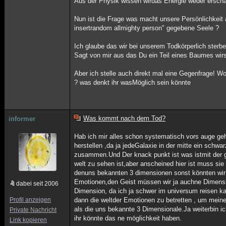
Aus der Physik wissen wirdas Energie weder erscha
Nun ist die Frage was macht unsere Persönlichkeit 
insertrandom allmighty person" gegebene Seele ?
Ich glaube das wir bei unserem Todkörperlich sterb
Sagt von mir aus das Du ein Teil eines Baumes wirs
Aber ich stelle auch direkt mal eine Gegenfrage! W
? was denkt ihr wasMöglich sein könnte
Was kommt nach dem Tod?
informer
Hab ich mir alles schon systematisch vors auge ge
herstellen ,da ja jedeGalaxie in der mitte ein schwa
zusammen.Und Der knack punkt ist was istmit der gr
welt zu sehen ist,aber anscheined hier ist muss si
denuns bekannten 3 dimensionen sonst könnten wir s
Emotionen,den Geist müssen wir ja auchne Dimensio
dabei seit 2006
Dimension, da ich ja schwer im universum reisen 
Profil anzeigen
dann die weltder Emotionen zu betretten , um mein
als die uns bekannte 3 Dimensionale.Ja weiterbin i
Private Nachricht
ihr könnte das ne möglichkeit haben.
Link kopieren