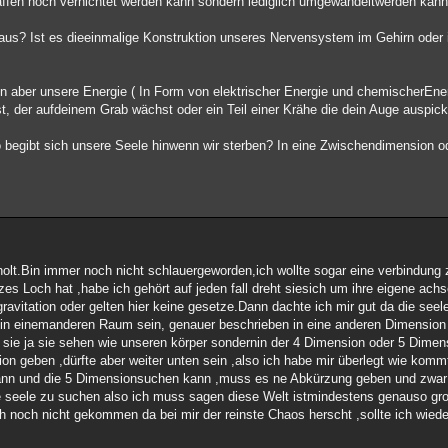
ffen noch vernichtet werden kann sondern lediglich umgewandeltwerden kann
aus? Ist es dieeinmalige Konstruktion unseres Nervensystem im Gehirn oder i
en aber unsere Energie ( In Form von elektrischer Energie und chemischerEner
t, der aufdeinem Grab wächst oder ein Teil einer Krähe die dein Auge auspick
o begibt sich unsere Seele hinwenn wir sterben? In eine Zwischendimension o
holt.Bin immer noch nicht schlauergeworden,ich wollte sogar eine verbindun
rzes Loch hat ,habe ich gehört auf jeden fall dreht siesich um ihre eigene ach
avitation oder gelten hier keine gesetze.Dann dachte ich mir gut da die seel
e in einemanderen Raum sein, genauer beschrieben in eine anderen Dimension 
ie ja sie sehen wie unseren körper sondernin der 4 Dimension oder 5 Dimens
n geben ,dürfte aber weiter unten sein ,also ich habe mir überlegt wie komm
kann und die 5 Dimensionsuchen kann ,muss es ne Abkürzung geben und zwar 
e seele zu suchen also ich muss sagen diese Welt istmindestens genauso gr
ch noch nicht gekommen da bei mir der reinste Chaos herscht ,sollte ich wie