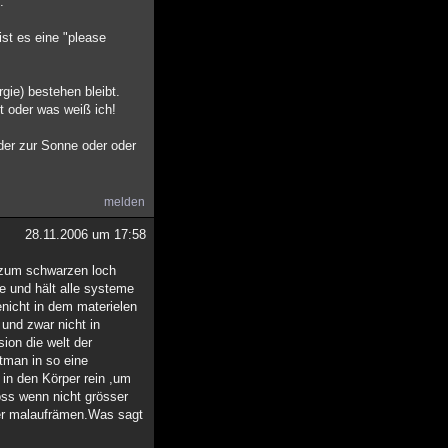
.
st es eine "please
gie) bestehen bleibt.
t oder was weiß ich!
der zur Sonne oder oder
melden
28.11.2006 um 17:58
g zum schwarzen loch
se und hält alle systeme
enicht in dem materielen
und zwar nicht in
ion die welt der
tman in so eine
in den Körper rein ,um
oss wenn nicht grösser
der malaufrämen.Was sagt