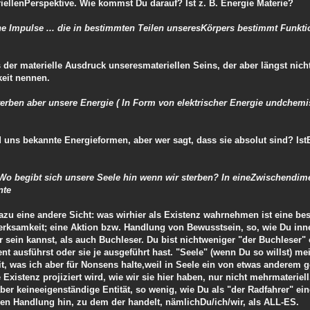
iellenPerspektive. Wie kommst Du darauf? Ist z. B. Energie Materie?
che Impulse ... die in bestimmten Teilen unseresKörpers bestimmt Funkti
s der materielle Ausdruck unseresmateriellen Seins, der aber längst nich
keit nennen.
terben aber unsere Energie ( In Form von elektrischer Energie undchemi
 uns bekannte Energieformen, aber wer sagt, dass sie absolut sind? Ist
! Wo begibt sich unsere Seele hin wenn wir sterben? In eineZwischendi
nte
dazu eine andere Sicht: was wirhier als Existenz wahrnehmen ist eine be
rksamkeit; eine Aktion bzw. Handlung von Bewusstsein, so, wie Du inn
sein kannst, als auch Buchleser. Du bist nichtweniger "der Buchleser" 
ausführst oder sie je ausgeführt hast. "Seele" (wenn Du so willst) mei
t, was ich aber für Nonsens halte,weil in Seele ein von etwas anderem 
 Existenz projiziert wird, wie wir sie hier haben, nur nicht mehrmaterie
er keineeigenständige Entität, so wenig, wie Du als "der Radfahrer" ei
ellen Handlung hin, zu dem der handelt, nämlichDu/ich/wir, als ALL-ES.