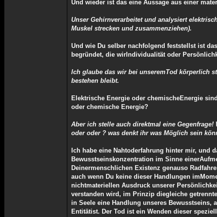
Und wieder ist das eine Aussage aus einer mater
Unser Gehirnverarbeitet und analysiert elektris
Muskel strecken und zusammenziehen).
Und wie Du selber nachfolgend feststellst ist da
begründet, die wirIndividualität oder Persönlich
Ich glaube das wir bei unseremTod körperlich s
bestehen bleibt.
Elektrische Energie oder chemischeEnergie sind
oder chemische Energie?
Aber ich stelle auch direktmal eine Gegenfrage
oder oder ? was denkt ihr was Möglich sein kön
Ich habe eine Nahtoderfahrung hinter mir, und 
Bewusstseinskonzentration im Sinne einerAufme
Deinermenschlichen Existenz genauso Radfahrer 
auch wenn Du keine dieser Handlungen imMoment 
nichtmateriellen Ausdruck unserer Persönlichkei
verstanden wird, im Prinzip diegleiche getrennte
in Seele eine Handlung unseres Bewusstseins, ab
Entitätist. Der Tod ist ein Wenden dieser spezi