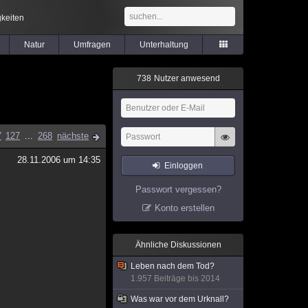
keiten
Natur
Umfragen
Unterhaltung
7
3
8
Nutzer anwesend
7
127
...
268
nächste
28.11.2006 um 14:35
Einloggen
Passwort vergessen?
Konto erstellen
Ähnliche Diskussionen
Leben nach dem Tod?
1.957 Beiträge bis 2014
Was war vor dem Urknall?