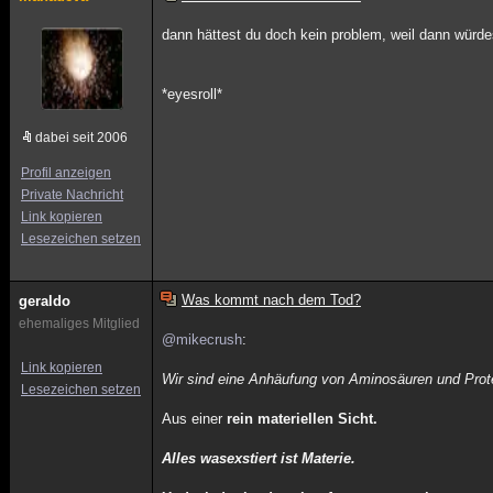
dann hättest du doch kein problem, weil dann würde
*eyesroll*
dabei seit 2006
Profil anzeigen
Private Nachricht
Link kopieren
Lesezeichen setzen
Was kommt nach dem Tod?
geraldo
ehemaliges Mitglied
@mikecrush
:
Link kopieren
Wir sind eine Anhäufung von Aminosäuren und Prote
Lesezeichen setzen
Aus einer
rein materiellen Sicht.
Alles wasexstiert ist Materie.