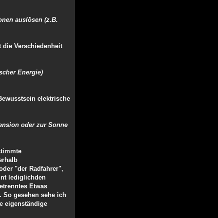
onen auslösen (z.B.
t die Verschiedenheit
scher Energie)
Bewusstsein elektrische
mension oder zur Sonne
stimmte
erhalb
oder "der Radfahrer",
nt lediglichden
getrenntes Etwas
ll. So gesehen sehe ich
ne eigenständige