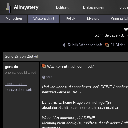
Allmystery
Echtzeit
Diskussionen
Blog
Menschen
Wissenschaft
Politik
Mystery
Kriminalfäl
W
5.344 Beiträge
▪ Schl
Rubrik Wissenschaft
21 Bilder
Seite 27 von 268
Was kommt nach dem Tod?
geraldo
ehemaliges Mitglied
@aniki
:
Link kopieren
Und wie kannst du annehmen, daß DEINE Annahme r
Lesezeichen setzen
beispielsweise MEINE?
Es ist m. E. keine Frage von "richtiger"(in
absoluter Sicht) - das nehme ich auch nicht an.
Wenn ICH annehme, daßDEINE
Meinung nicht richtig ist, müßtest du mir deiner A