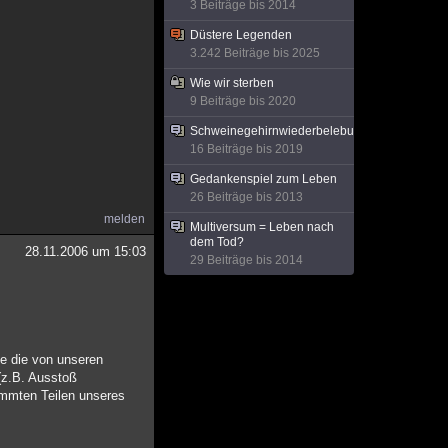
3 Beiträge bis 2014
Düstere Legenden
3.242 Beiträge bis 2025
Wie wir sterben
9 Beiträge bis 2020
Schweinegehirnwiederbelebung
16 Beiträge bis 2019
Gedankenspiel zum Leben
26 Beiträge bis 2013
melden
Multiversum = Leben nach
dem Tod?
28.11.2006 um 15:03
29 Beiträge bis 2014
se die von unseren
(z.B. Ausstoß
timmten Teilen unseres