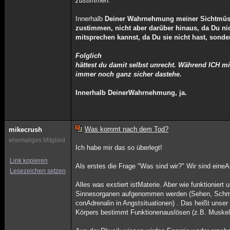
zustimmen.
Innerhalb
Deiner Wahrnehmung meiner Sichtmüss
zustimmen, nicht aber darüber hinaus, da Du nic
mitsprechen kannst, da Du sie nicht hast, sond
Folglich
hättest du damit selbst unrecht. Während ICH mit
immer noch ganz sicher dastehe.
Innerhalb DeinerWahrnehmung, ja.
Was kommt nach dem Tod?
mikecrush
ehemaliges Mitglied
Ich habe mir das so überlegt!
Link kopieren
Als erstes die Frage "Was sind wir?" Wir sind eine
Lesezeichen setzen
Alles was exstiert istMaterie. Aber wie funktionier
Sinnesorganen aufgenommen werden (Sehen, Schmeck
conAdrenalin in Angstsituationen) . Das heißt unser
Körpers bestimmt Funktionenauslösen (z.B. Muske