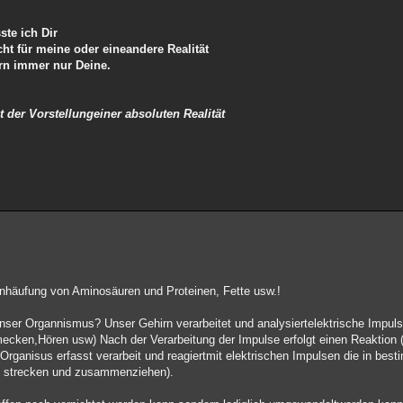
te ich Dir
ht für meine oder eineandere Realität
ern immer nur Deine.
 der Vorstellungeiner absoluten Realität
Anhäufung von Aminosäuren und Proteinen, Fette usw.!
t unser Organnismus? Unser Gehirn verarbeitet und analysiertelektrische Impul
en,Hören usw) Nach der Verarbeitung der Impulse erfolgt einen Reaktion 
 Organisus erfasst verarbeit und reagiertmit elektrischen Impulsen die in bes
l strecken und zusammenziehen).