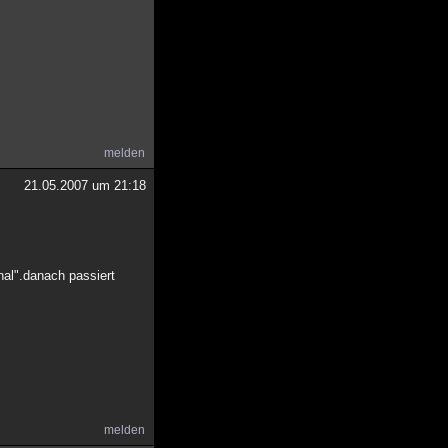
melden
21.05.2007 um 21:18
nal".danach passiert
melden