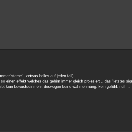
mmer"sterne"-->etwas helles auf jeden fall)
 einen effekt welches das gehirn immer gleich projeziert ...das "letztes sig
gibt kein bewustseinmehr. deswegen keine wahrnehmung. kein gefühl. null ...