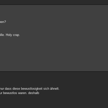
ben?
lle. Holy crap.
nur dass diese bewustlosigkeit sich ähnelt.
nur bewustlos waren. deshalb