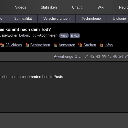
Videos
Statistiken
Chat
Wiki
Neuig
2
le
Spiritualität
Verschwörungen
Technologie
Ufologie
as kommt nach dem Tod?
üsselwörter:
Leben
,
Tod
▪ Abonnieren:
Feed
E-Mail
23 Videos
Beobachten
Antworten
Suchen
Infos
vorherige
1
...
34
42
43
44
45
46
54
9
lche hier an bestimmten bereitsPosts