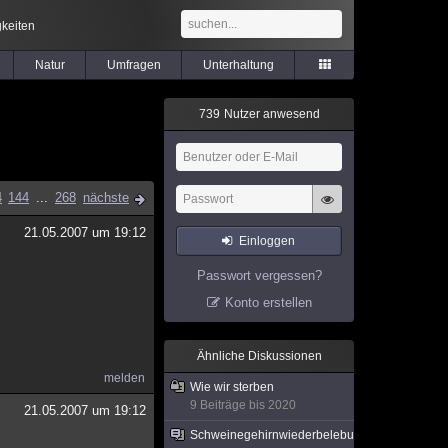
keiten
Natur
Umfragen
Unterhaltung
7
3
9
Nutzer anwesend
4
144
...
268
nächste
21.05.2007 um 19:12
Einloggen
Passwort vergessen?
Konto erstellen
Ähnliche Diskussionen
melden
Wie wir sterben
9 Beiträge bis 2020
21.05.2007 um 19:12
Schweinegehirnwiederbelebung