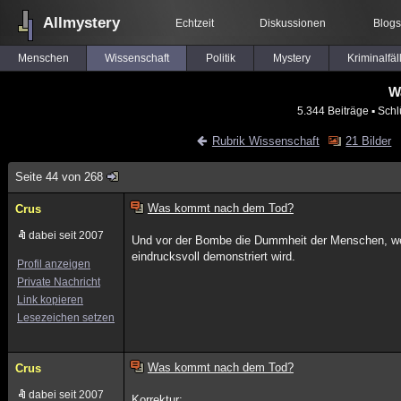
Allmystery
Echtzeit
Diskussionen
Blogs
Menschen
Wissenschaft
Politik
Mystery
Kriminalfäl
W
5.344 Beiträge
▪ Schl
Rubrik Wissenschaft
21 Bilder
Seite 44 von 268
Was kommt nach dem Tod?
Crus
dabei seit 2007
Und vor der Bombe die Dummheit der Menschen, we
eindrucksvoll demonstriert wird.
Profil anzeigen
Private Nachricht
Link kopieren
Lesezeichen setzen
Was kommt nach dem Tod?
Crus
dabei seit 2007
Korrektur: