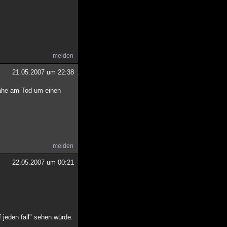
melden
21.05.2007 um 22:38
 nahe am Tod um einen
melden
22.05.2007 um 00:21
 jeden fall" sehen würde.