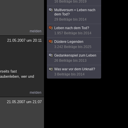
16 Beiträge bis 2019
Multiversum = Leben nach
dem Tod?
29 Beiträge bis 2014
Leben nach dem Tod?
melden
1.957 Beiträge bis 2014
21.05.2007 um 20:11
Düstere Legenden
3.242 Beiträge bis 2025
Gedankenspiel zum Leben
26 Beiträge bis 2013
Was war vor dem Urknall?
rseits fast
3 Beiträge bis 2014
Glaubenleben, wer und
melden
21.05.2007 um 21:07