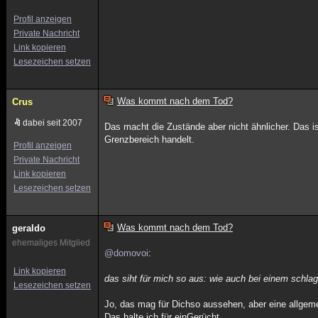
Profil anzeigen
Private Nachricht
Link kopieren
Lesezeichen setzen
Was kommt nach dem Tod?
Crus
dabei seit 2007
Das macht die Zustände aber nicht ähnlicher. Das i
Grenzbereich handelt.
Profil anzeigen
Private Nachricht
Link kopieren
Lesezeichen setzen
Was kommt nach dem Tod?
geraldo
ehemaliges Mitglied
@domovoi
:
Link kopieren
das siht für mich so aus: wie auch bei einem schlag
Lesezeichen setzen
Jo, das mag für Dichso aussehen, aber eine allgeme
Das halte ich für einGerücht.