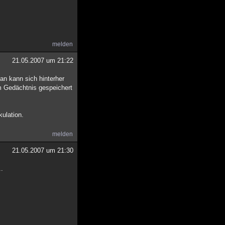
melden
21.05.2007 um 21:22
an kann sich hinterher
m Gedächtnis gespeichert
kulation.
melden
21.05.2007 um 21:30
..