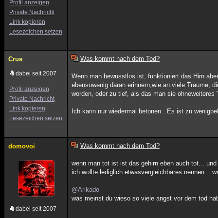
Profil anzeigen
Private Nachricht
Link kopieren
Lesezeichen setzen
Was kommt nach dem Tod?
Crus
dabei seit 2007
Wenn man bewusstlos ist, funktioniert das Hirn ab
ebensowenig daran erinnern,wie an viele Träume, d
Profil anzeigen
worden, oder zu tief, als das man sie ohneweiteres 
Private Nachricht
Link kopieren
Ich kann nur wiedermal betonen.. Es ist zu wenigbek
Lesezeichen setzen
Was kommt nach dem Tod?
domovoi
wenn man tot ist ist das gehirn eben auch tot... und
ich wollte lediglich etwasvergleichbares nennen ...w
@Arikado
was meinst du wieso so viele angst vor dem tod ha
dabei seit 2007