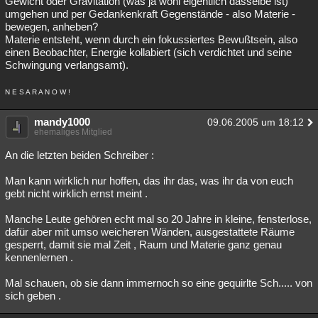
Gewicht oder Gravitation (was ja wohl eigentlich dasselbe ist)
umgehen und per Gedankenkraft Gegenstände - also Materie -
bewegen, anheben?
Materie entsteht, wenn durch ein fokussiertes Bewußtsein, also
einen Beobachter, Energie kollabiert (sich verdichtet und seine
Schwingung verlangsamt).
N E S A R A N O W !
mandy1000
09.06.2005 um 18:12
ehemaliges Mitglied
An die letzten beiden Schreiber :
Man kann wirklich nur hoffen, das ihr das, was ihr da von euch
gebt nicht wirklich ernst meint .
Manche Leute gehören echt mal so 20 Jahre in kleine, fensterlose,
dafür aber mit umso weicheren Wänden, ausgestattete Räume
gesperrt, damit sie mal Zeit , Raum und Materie ganz genau
kennenlernen .
Mal schauen, ob sie dann immernoch so eine gequirlte Sch..... von
sich geben .