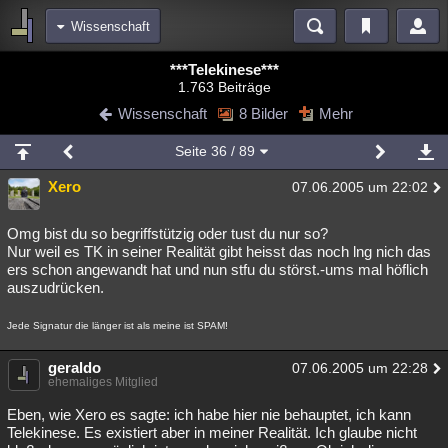
Wissenschaft
Bereiche
***Telekinese***
1.763 Beiträge
Echtzeit
Diskussionen
Blogs
Videos
Statistiken
Wissenschaft
8 Bilder
Mehr
Chat
Wiki
Neuigkeiten
Seite
36
/ 89
meine Rubriken
Xero
07.06.2005 um 22:02
Menschen
Wissenschaft
Politik
Mystery
Kriminalfälle
Spiritualität
Verschwörungen
Technologie
Ufologie
Omg bist du so begriffstützig oder tust du nur so?
Nur weil es TK in seiner Realität gibt heisst das noch lng nich das
ers schon angewandt hat und nun stfu du störst.-ums mal höflich
Natur
Umfragen
Unterhaltung
auszudrücken.
weitere Rubriken
Jede Signatur die länger ist als meine ist SPAM!
Philosophie
Träume
Orte
Esoterik
Literatur
geraldo
07.06.2005 um 22:28
Astronomie
Helpdesk
Gruppen
Gaming
Filme
ehemaliges Mitglied
Musik
Clash
Verbesserungen
Allmystery
English
Eben, wie Xero es sagte: ich habe hier nie behauptet, ich kann
Telekinese. Es existiert aber in meiner Realität. Ich glaube nicht
Übersichten