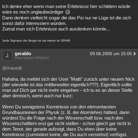
Ich denke eher wenn man seine Erlebnisse hier schildern würde
wäre es noch unglaubwürdiger
Dann denken vielleicht sogar die das Psi nur ne Lüge ist die sich
sonst dafür interessiern würden.
Zumal man sich Erlebnisse auch ausdenken könnte...
Jede Signatur die länger ist als meine ist SPAM!
geraldo
09.06.2005 um 15:05
ehemaliges Mitglied
@mausili
:
Hahaha, da meldet sich der User "Matti" zurück unter neuem Nick
(der wievielte ist das mittlerweilen eigentlich???). Eigentlich sollte
man auf Dich gar nicht mehr eingehen – ich tu es an dieser Stelle
aber dennoch, wenn auch nur kurz:
Wenn Du wenigstens Kenntnisse von den elementarsten
Grundbausteinen der Physik (z. B. der Atomlehre) hättest, dann
würdest Du die Frage nach der Wissenschaft bzw. nach den
Wissenschaftlern erst gar nicht stellen - schon gleich gar nicht in
dem Tenor, der gerade aufzeigt, dass Du eben über keine
Kenntnisse (zumindest keine, die Du auch verstehst) verfügst.