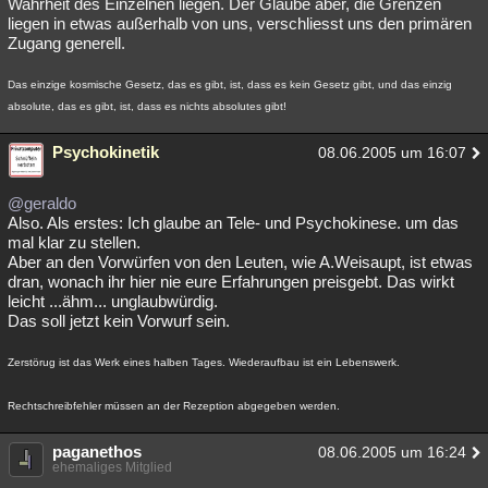
Wahrheit des Einzelnen liegen. Der Glaube aber, die Grenzen
liegen in etwas außerhalb von uns, verschliesst uns den primären
Zugang generell.
Das einzige kosmische Gesetz, das es gibt, ist, dass es kein Gesetz gibt, und das einzig
absolute, das es gibt, ist, dass es nichts absolutes gibt!
Psychokinetik
08.06.2005 um 16:07
@geraldo
Also. Als erstes: Ich glaube an Tele- und Psychokinese. um das
mal klar zu stellen.
Aber an den Vorwürfen von den Leuten, wie A.Weisaupt, ist etwas
dran, wonach ihr hier nie eure Erfahrungen preisgebt. Das wirkt
leicht ...ähm... unglaubwürdig.
Das soll jetzt kein Vorwurf sein.
Zerstörug ist das Werk eines halben Tages. Wiederaufbau ist ein Lebenswerk.
Rechtschreibfehler müssen an der Rezeption abgegeben werden.
paganethos
08.06.2005 um 16:24
ehemaliges Mitglied