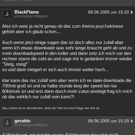
BlackFlame
08.06.2005 um 15:20
ehemaliges Mitglied
Also ich weis ja nicht genau ob das zum thema psychokinese
gehört aber ich glaub schon...
Auch wenn jetzt einige sagen das ist doch alles nur zufall aber
wenn ich etwas downloade was sehr lange braucht geht ab und zu
mein downloadspeed in den keller und dann setz ich mich vor den
rechner starre die zahl an und sage mir in gedanken immer wieder
"Steig, steig!"
so und dann steigert er sich auch immer weiter hoch...
klar kann das nur zufall sein aber wenn ich ne datei downloade die
700mb groß ist und ne halbe stunde lang der speed bei nur
60kb/sek ist und erst dann durch mein zutun ansteigt frag ich mich
ob das wirklich nur zufall sein kann?!
Das Leben ist so struckturiert, dass der Tod nur eine Frage der Zeit ist.
geraldo
08.06.2005 um 15:29
ehemaliges Mitglied
A.Weishaupt, ich möchte meine Erfahrungen hier jetzt nicht