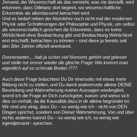
Jemand, der Wissenschaft als das versteht, was sie darstellt, wird
erkennen, dass Dilletanz dort beginnt, wo wissenschaftliche
Erkenntnis als allumfassend betrachtet wird.
Und es bedarf neben der Atomlehre noch nicht mal der modernen
Physik oder Schnittmengen der Philosophie und Physik, um selbst
als wissenschaftlich gesichert die Erkenntnis, dass es keine
Wirklichkeit ohne Beobachtung gibt und Beobachtung Wirklichkeit
erst erschafft, betrachten zu können – sind diese ja bereits seit
den 30er Jahren offiziell anerkannt.
Donnerwetter,....hab ja schon viel Nonsens gehört und gelesen
und stelle mir immer wieder die gleiche Frage: Wie kommt man
eigentlich auf so schmale Bretter !???
Auch diese Frage bräuchtest Du Dir einerseits mit etwas mehr
Bildung nicht zu stellen, und Du damit andererseits alleine DEINE
Beurteilung und Wahrnehmung meiner Aussagen wiedergibst,
womit ich die Frage an Dich zurückgebe, warum und wieso sich
dies so verhält, da die Kausalität dazu in dir alleine begründet ist.
Wir sind uns einig, dass Du – so wenig wie ich - nicht von DEN
Dingen sprichst, sondern von Deiner Wahrnehmung. Von und über
nichts anderes kannst Du – so wenig wie ich, so wenig wie
irgendjemand - sprechen.