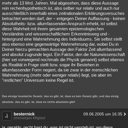
mehr als 13 Mrd. Jahren. Mal abgesehen, dass diese Aussage
rein rechenhypothetisch ist, also selber nur relativ und auch nur
ausschließlich innerhalb eines zeitrationalen Erklärungsversuches
betrachtet werden darf, der – entgegen Deiner Auffassung - keinen
Absolutheits- bzw. allumfassenden Anspruch erhebt, ist selbst
diese Wahrheit mit ihrem gesamten epistemologischen
Verständnis und wissenschaftlichem Erkenntnisweg und -
hintergrund eine Wahrnehmung des Individuums. Sie selbst stellt
also ebenso eine gegenwärtige Wahrnehmung dar, wobei Du in
Deiner hierzu gemachten Aussage den Faktor Zeit allumfassend
und absolut zugrunde legst. Ein Faktor, den die Naturwissenschaft
(hier sei vorwiegend nochmals die Physik genannt) selbst ebenso
als Realität in Frage stellt bzw. sogar ihr Bestehen in
allumfassender Form negiert, da sie zwar in der menschlichen
Wahrnehmung (mehr oder weniger relativ) liegt, sie aber im
"restlichen" Universum keine Regel ist.
Das einzige kosmische Gesetz, das es gibt, ist, dass es kein Gesetz gibt, und das einzig
absolute, das es gibt, ist, dass es nichts absolutes gibt!
besternick
09.06.2005 um 16:35
ehemaliges Mitglied
ja, geraldo. recht hast du. was ist nicht versteh ist, wo diese