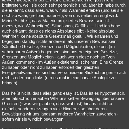
breittreten, weil sie doch sehr persönlich sind, aber ich habe durch
sie erkannt, dass alles, was wir als Wahrheit erleben (und sei sie
noch so wahr, greifbar, materiell), von uns selber erzeugt wird.
Meine Sicht ist, dass Materie projiziertes Bewusstsein ist -
ebenso, wie Wahrheit(en), Situationen, Gefühle.... Und ich habe
auch erkannt, dass es nichts Absolutes gibt - keine absolute
Wahrheit, keine absolute Gesetzmäßigkeit.... Wir erfahren und
begegnen ständig nichts anderem, als unserem Bewusstsein.
Sämtliche Gesetze, Grenzen und Möglichkeiten, die uns (im
scheinbaren Außen) begegnen, sind unsere eigenen Gesetze,
Grenzen und Möglichkeiten - auch wenn diese noch so "von
Außen kommend - im Außen existierend" scheinen. Eine Grenze
zu haben oder nicht zu haben erfordert den gleichen
Energieaufwand - es sind nur verschiedene Blickrichtungen - nach
rechts oder nach links (um es mal in eine banale Analogie zu
bringen).
Das heißt nicht, dass alles ganz easy ist. Das ist es hypothetisch,
aber tatsächlich erlauben WIR uns selber Bewegung über unsere
Grenzen (=was wir glauben, dass wahr ist) hinaus nicht so
einfach, sondern erzeugen viele Hindernisse über deren
Bewältigung wir uns langsam anderen Wahrheiten zuwenden -
sofern wir sie wirklich bewältigen.