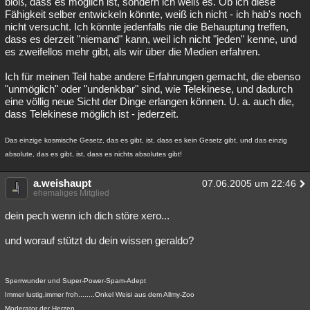
bloß, dass es möglich ist, sondern ich weiß es. Ob ich diese
Fähigkeit selber entwickeln könnte, weiß ich nicht - ich hab's noch
Besucht
Teilgenommen
Alle
Neue
Geschlossen
nicht versucht. Ich könnte jedenfalls nie die Behauptung treffen,
dass es derzeit "niemand" kann, weil ich nicht "jeden" kenne, und
Lesenswert
Schlüsselwörter
es zweifellos mehr gibt, als wir über die Medien erfahren.
Ich für meinen Teil habe andere Erfahrungen gemacht, die ebenso
"unmöglich" oder "undenkbar" sind, wie Telekinese, und dadurch
eine völlig neue Sicht der Dinge erlangen können. U. a. auch die,
dass Telekinese möglich ist - jederzeit.
Das einzige kosmische Gesetz, das es gibt, ist, dass es kein Gesetz gibt, und das einzig
absolute, das es gibt, ist, dass es nichts absolutes gibt!
a.weishaupt
07.06.2005 um 22:46
ehemaliges Mitglied
dein pech wenn ich dich störe xero...
und worauf stützt du dein wissen geraldo?
Sperrwunder und Super-Power-Spam-Adept
Immer lustig,immer froh........Onkel Weisi aus dem Allmy-Zoo
Moderator der Herzen