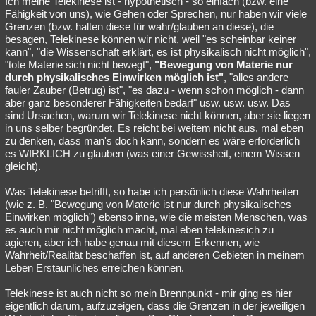
Ich meine Telekinese ist - hypothetisch - so einfach (bzw. eine
Fähigkeit von uns), wie Gehen oder Sprechen, nur haben wir viele
Grenzen (bzw. halten diese für wahr/glauben an diese), die
besagen, Telekinese können wir nicht, weil "es scheinbar keiner
kann", "die Wissenschaft erklärt, es ist physikalisch nicht möglich",
"tote Materie sich nicht bewegt",
"Bewegung von Materie nur
durch physikalisches Einwirken möglich ist"
, "alles andere
fauler Zauber (Betrug) ist", "es dazu - wenn schon möglich - dann
aber ganz besonderer Fähigkeiten bedarf" usw. usw. usw. Das
sind Ursachen, warum wir Telekinese nicht können, aber sie liegen
in uns selber begründet. Es reicht bei weitem nicht aus, mal eben
zu denken, dass man's doch kann, sondern es wäre erforderlich
es WIRKLICH zu glauben (was einer Gewissheit, einem Wissen
gleicht).
Was Telekinese betrifft, so habe ich persönlich diese Wahrheiten
(wie z. B. "Bewegung von Materie ist nur durch physikalisches
Einwirken möglich") ebenso inne, wie die meisten Menschen, was
es auch mir nicht möglich macht, mal eben telekinesich zu
agieren, aber ich habe genau mit diesem Erkennen, wie
Wahrheit/Realität beschaffen ist, auf anderen Gebieten in meinem
Leben Erstaunliches erreichen können.
Telekinese ist auch nicht so mein Brennpunkt - mir ging es hier
eigentlich darum, aufzuzeigen, dass die Grenzen in der jeweiligen