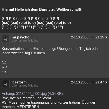
Hiermit Helfe ich dem Bunny zu Weltherschafft:
(\_/) (\_/) (\_/) (\_/) (\_/) (\_/) (\_/) (\_/)
(o.o) (o.o) (o.o) (o.o) (o.o) (o.o) (o.o) (o.o)
(" ") (" ") (" ") (" ") (" ") (" ") (" ") (" ")
mr.psycho
24.10.2005 um 21:25
ehemaliges Mitglied
Konzentrations und Entspannungs Übungen und Täglich oder
jeden zweiten Tag Psi üben
(\_/)
(o.o)
(" ")
icestorm
24.10.2005 um 21:47
ehemaliges Mitglied
Anhang: 02132402_b001.jpg (4,04 KB)
Bye, bye bis morgen! IceStorm
PS: Muss noch entspannungs und konzentrations Übungen
machen. MEDITIEREN