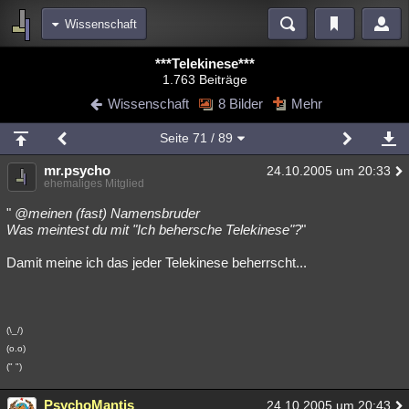
Wissenschaft
Bereiche
***Telekinese***
1.763 Beiträge
Echtzeit
Diskussionen
Blogs
Videos
Statistiken
Wissenschaft
8 Bilder
Mehr
Chat
Wiki
Neuigkeiten
Seite
71
/ 89
meine Rubriken
mr.psycho
24.10.2005 um 20:33
Menschen
Wissenschaft
Politik
Mystery
Kriminalfälle
ehemaliges Mitglied
Spiritualität
Verschwörungen
Technologie
Ufologie
"
@meinen (fast) Namensbruder
Was meintest du mit "Ich behersche Telekinese"?
"
Natur
Umfragen
Unterhaltung
Damit meine ich das jeder Telekinese beherrscht...
weitere Rubriken
Philosophie
Träume
Orte
Esoterik
Literatur
(\_/)
Astronomie
Helpdesk
Gruppen
Gaming
Filme
(o.o)
(" ")
Musik
Clash
Verbesserungen
Allmystery
English
Übersichten
PsychoMantis
24.10.2005 um 20:43