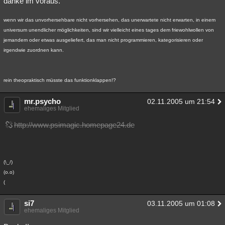
danke im voraus.
wenn wir das unvorhersehbare nicht vorhersehen, das unerwartete nicht erwarten, in einem
universum unendlicher möglichkeiten, sind wir vielleicht eines tages dem friewohlwollen von
jemandem oder etwas ausgeliefert, das man nicht programmieren, kategorisieren oder
irgendwie zuordnen kann.
rein theopraktisch müsste das funktionklappen!?
mr.psycho
02.11.2005 um 21:54
ehemaliges Mitglied
http://www.psimagic.homepage24.de
(\_/)
(o.o)
(
si7
03.11.2005 um 01:08
ehemaliges Mitglied