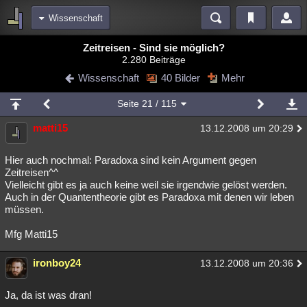
Wissenschaft
Bereiche
Zeitreisen - Sind sie möglich?
2.280 Beiträge
Echtzeit
Diskussionen
Blogs
Videos
Statistiken
Wissenschaft
40 Bilder
Mehr
Chat
Wiki
Neuigkeiten
Seite
21
/ 115
meine Rubriken
matti15
13.12.2008 um 20:29
Menschen
Wissenschaft
Politik
Mystery
Kriminalfälle
Spiritualität
Verschwörungen
Technologie
Ufologie
Hier auch nochmal: Paradoxa sind kein Argument gegen
Zeitreisen^^
Vielleicht gibt es ja auch keine weil sie irgendwie gelöst werden.
Natur
Umfragen
Unterhaltung
Auch in der Quantentheorie gibt es Paradoxa mit denen wir leben
weitere Rubriken
müssen.
Philosophie
Träume
Orte
Esoterik
Literatur
Mfg Matti15
Astronomie
Helpdesk
Gruppen
Gaming
Filme
ironboy24
13.12.2008 um 20:36
Musik
Clash
Verbesserungen
Allmystery
English
Ja, da ist was dran!
Übersichten