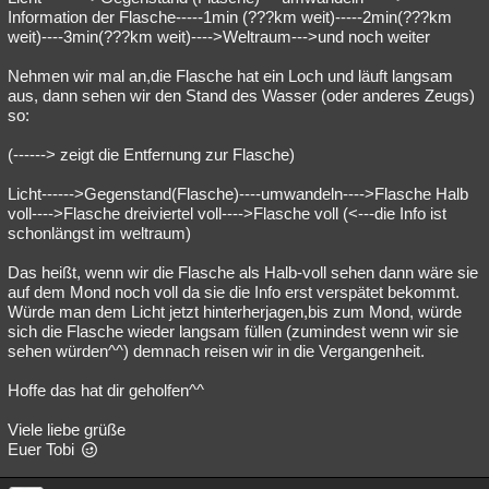
Information der Flasche-----1min (???km weit)-----2min(???km
weit)----3min(???km weit)---->Weltraum--->und noch weiter
Nehmen wir mal an,die Flasche hat ein Loch und läuft langsam
aus, dann sehen wir den Stand des Wasser (oder anderes Zeugs)
so:
(------> zeigt die Entfernung zur Flasche)
Licht------>Gegenstand(Flasche)----umwandeln---->Flasche Halb
voll---->Flasche dreiviertel voll---->Flasche voll (<---die Info ist
schonlängst im weltraum)
Das heißt, wenn wir die Flasche als Halb-voll sehen dann wäre sie
auf dem Mond noch voll da sie die Info erst verspätet bekommt.
Würde man dem Licht jetzt hinterherjagen,bis zum Mond, würde
sich die Flasche wieder langsam füllen (zumindest wenn wir sie
sehen würden^^) demnach reisen wir in die Vergangenheit.
Hoffe das hat dir geholfen^^
Viele liebe grüße
Euer Tobi