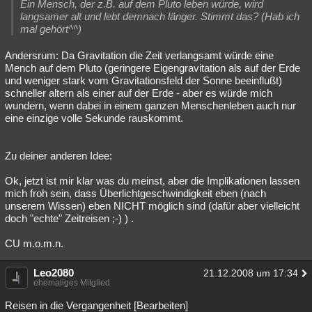
Ein Mensch, der z.B. auf dem Pluto leben würde, wird
langsamer alt und lebt demnach länger. Stimmt das? (Hab ich
mal gehört^^)
Andersrum: Da Gravitation die Zeit verlangsamt würde eine
Mench auf dem Pluto (geringere Eigengravitation als auf der Erde
und weniger stark vom Gravitationsfeld der Sonne beeinflußt)
schneller altern als einer auf der Erde - aber es würde mich
wundern, wenn dabei in einem ganzen Menschenleben auch nur
eine einzige volle Sekunde rauskommt.
Zu deiner anderen Idee:
Ok, jetzt ist mir klar was du meinst, aber die Implikationen lassen
mich froh sein, dass Überlichtgeschwindigkeit eben (nach
unserem Wissen) eben NICHT möglich sind (dafür aber vielleicht
doch "echte" Zeitreisen ;-) ) .
CU m.o.m.n.
Leo2080
21.12.2008 um 17:34
ehemaliges Mitglied
Reisen in die Vergangenheit [Bearbeiten]