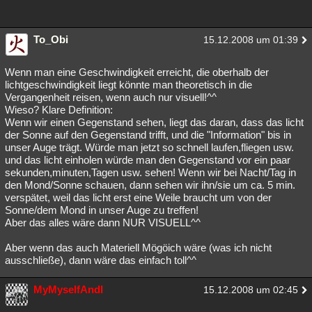
Besucht
Teilgenommen
Alle
Neue
Geschlossen
To_Obi
15.12.2008 um 01:39
Lesenswert
Schlüsselwörter
Wenn man eine Geschwindigkeit erreicht, die oberhalb der
lichtgeschwindigkeit liegt könnte man theoretisch in die
Vergangenheit reisen, wenn auch nur visuell!^^
Wieso? Klare Definition:
Wenn wir einen Gegenstand sehen, liegt das daran, dass das licht
der Sonne auf den Gegenstand trifft, und die "Information" bis in
unser Auge trägt. Würde man jetzt so schnell laufen,fliegen usw.
und das licht einholen würde man den Gegenstand vor ein paar
sekunden,minuten,Tagen usw. sehen! Wenn wir bei Nacht/Tag in
den Mond/Sonne schauen, dann sehen wir ihn/sie um ca. 5 min.
verspätet, weil das licht erst eine Weile braucht um von der
Sonne/dem Mond in unser Auge zu treffen!
Aber das alles wäre dann NUR VISUELL^^
Aber wenn das auch Materiell Mögöich wäre (was ich nicht
ausschließe), dann wäre das einfach toll^^
MyMyselfAndI
15.12.2008 um 02:45