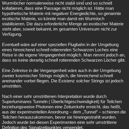
Wurmlöcher normalerweise nicht stabil sind und so schnell
kollabieren, dass eine Passage nicht möglich ist. Hätte man
hypothetische Materie mit negativer Energiedichte, so genannte
exotische Materie, so könnte man damit ein Wurmloch
stabilisieren. Die dazu erforderliche Menge an exotischer Materie
steht aber, soweit bekannt, im gesamten Universum nicht zur
Verfügung.
Eventuell wäre auf einer speziellen Flugbahn in der Umgebung
eines hinreichend schnell rotierenden Schwarzen Loches eine
Reise in die eigene Vergangenheit möglich. Man nimmt jedoch an,
dass es keine derartig schnell rotierenden Schwarzen Löcher gibt.
Eine Zeitreise in die Vergangenheit wäre auch in der Umgebung
zweier kosmischer Strings möglich, die hinreichend schnell
aneinander vorbei fliegen. Die Existenz solcher Strings ist jedoch
umstritten.
Nach einer sehr umstrittenen Interpretation wurde durch
Superluminares Tunneln ( Überlichtgeschwindigkeit) für Teilchen
beziehungsweise Photonen eine Zeitumkehr erreicht, das heißt,
aus der experimentellen Anordnung – dem „Tunnel“ – schienen die
Teilchen herauszukommen, bevor sie hineingestrahlt wurden.
Jedoch wurde bei diesen Experimenten eine sehr umstrittene
Definition des Signalzeitpunktes verwendet.