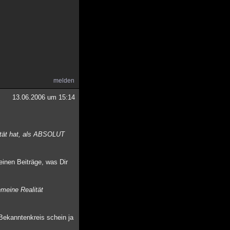
melden
13.06.2006 um 15:14
ität hat, als ABSOLUT
einen Beiträge, was Dir
emeine Realität
Bekanntenkreis schein ja