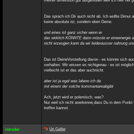
meiner dimension gut aufgehoben weil ich hier her 
Das sprach ich Dir auch nicht ab. Ich wollte Dirnur
keine absolute ist, sondern eben Deine.
und eines ist ganz sicher wenn er
das wirklich KÖNNTE dann müsste er eineenergie a
nicht erzeugen kann da wir leiderausser nahrung un
Das ist DeineVorstellung davon - es könnte sich auc
verhalten. Wir wissen es nichtgenau - es ist möglich
vielleicht ist er das aber auchnicht.
aber ist ja egal was labere ich da
mit einem der solche kommantareabgibt
Ach, jetzt wird er polemisch, was?
Nur weil ich nicht anerkenne,dass Du in dem Punkt k
treffen kannst.
Uri Geller
intruder