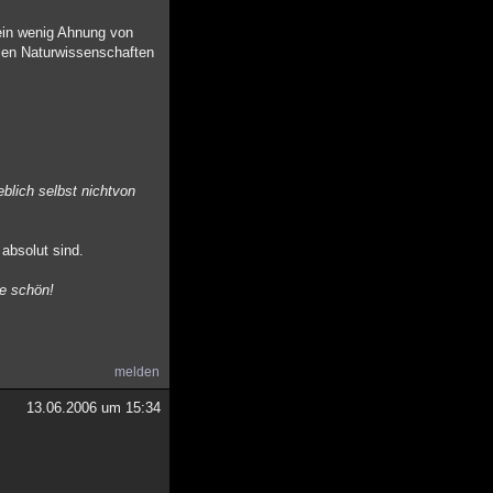
ein wenig Ahnung von
llen Naturwissenschaften
blich selbst nichtvon
 absolut sind.
ke schön!
melden
13.06.2006 um 15:34