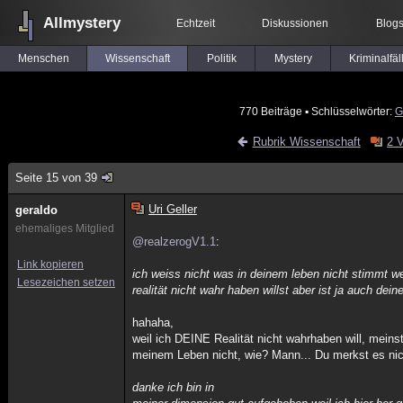
Allmystery
Echtzeit
Diskussionen
Blog
Menschen
Wissenschaft
Politik
Mystery
Kriminalfäl
770 Beiträge
▪ Schlüsselwörter:
G
Rubrik Wissenschaft
2 
Seite 15 von 39
Uri Geller
geraldo
ehemaliges Mitglied
@realzerogV1.1
:
Link kopieren
ich weiss nicht was in deinem leben nicht stimmt w
Lesezeichen setzen
realität nicht wahr haben willst aber ist ja auch dein
hahaha,
weil ich DEINE Realität nicht wahrhaben will, mein
meinem Leben nicht, wie? Mann... Du merkst es ni
danke ich bin in