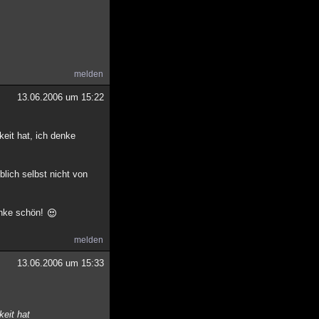
melden
13.06.2006 um 15:22
eit hat, ich denke
lich selbst nicht von
anke schön!
melden
13.06.2006 um 15:33
keit hat