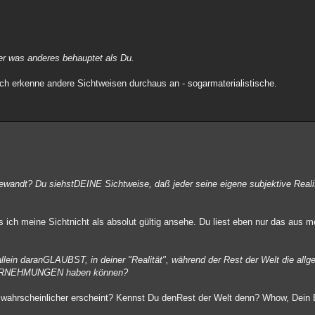
der was anderes behauptet als Du.
 Ich erkenne andere Sichtweisen durchaus an - sogarmaterialistische.
gewandt? Du siehstDEINE Sichtweise, daß jeder seine eigene subjektive Real
 ich meine Sichtnicht als absolut gültig ansehe. Du liest eben nur das aus m
 allein daranGLAUBST, in deiner "Realität", während der Rest der Welt die allg
 WAHRNEHMUNGEN haben können?
IR wahrscheinlicher erscheint? Kennst Du denRest der Welt denn? Whow, Dein 