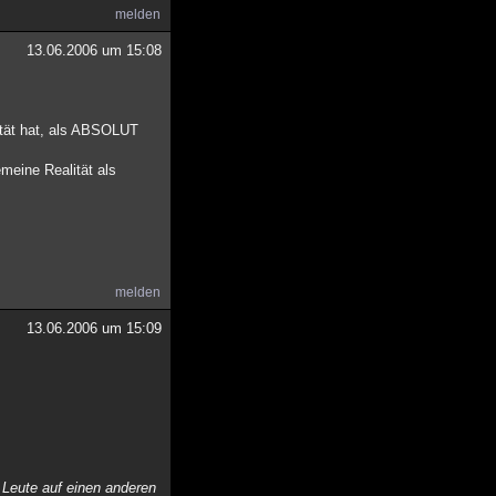
melden
13.06.2006 um 15:08
ität hat, als ABSOLUT
emeine Realität als
melden
13.06.2006 um 15:09
 Leute auf einen anderen