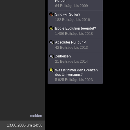
Körper
64 Beiträge bis 2009
Sind wir Götter?
182 Beiträge bis 2016
Ist die Evolution beendet?
1.486 Beiträge bis 2018
Absoluter Nullpunkt
42 Beiträge bis 2013
Zeitreisen
21 Beiträge bis 2014
Was ist hinter den Grenzen
des Universums?
5.925 Beiträge bis 2023
melden
13.06.2006 um 14:56