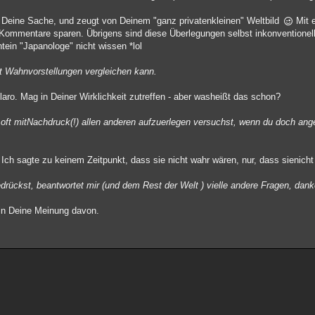
Deine Sache, und zeugt von Deinem "ganz privatenkleinen" Weltbild
Mit 
e Kommentare sparen. Übrigens sind diese Überlegungen selbst inkonventione
tein "Japanologe" nicht wissen *lol
t Wahnvorstellungen vergleichen kann.
aro. Mag in Deiner Wirklichkeit zutreffen - aber washeißt das schon?
 oft mitNachdruck(!) allen anderen aufzuerlegen versuchst, wenn du doch ange
Ich sagte zu keinem Zeitpunkt, dass sie nicht wahr wären, nur, dass sienicht
rückst, beantwortet mir (und dem Rest der Welt ) vielle andere Fragen, dan
hin Deine Meinung davon.