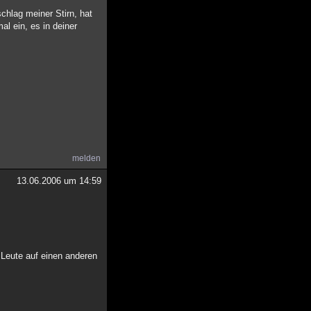
schlag meiner Stirn, hat
al ein, es in deiner
melden
13.06.2006 um 14:59
 Leute auf einen anderen