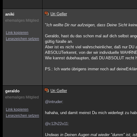
Uri Geller
aniki
ehemaliges Mitglied
"
Ich wollte Dir nur aufzeigen, dass Deine Sicht kei
Link kopieren
Geraldo, hast du das schon mal auf dich selbst an
Lesezeichen setzen
gültig füralle an.
Aber ist es nicht viel wahrscheinlicher, daß nur DU 
ABSOLUTerkennt, von der wir individuelle WAH
Wie kannst dubehaupten, daß DU ABSOLUT recht hast,
PS.: Ich warte übrigens immer noch auf deineErklär
Uri Geller
geraldo
ehemaliges Mitglied
@intruder
:
Link kopieren
hahaha, und damit meinst Du mich widerlegt zu habe
Lesezeichen setzen
@c12h22o11
:
Undwas in Deinen Augen mal wieder "dumm" ist, ist