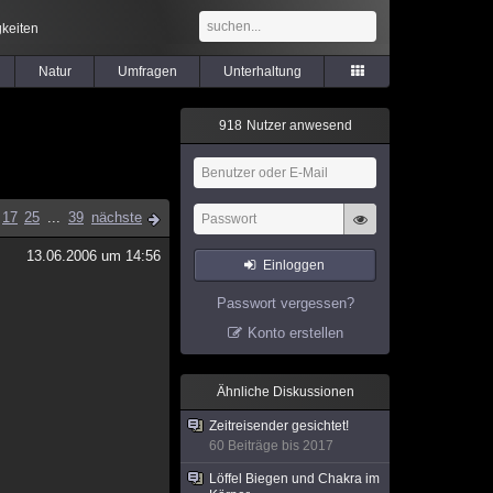
keiten
Natur
Umfragen
Unterhaltung
9
1
8
Nutzer anwesend
17
25
...
39
nächste
13.06.2006 um 14:56
Einloggen
Passwort vergessen?
Konto erstellen
Ähnliche Diskussionen
Zeitreisender gesichtet!
60 Beiträge bis 2017
Löffel Biegen und Chakra im