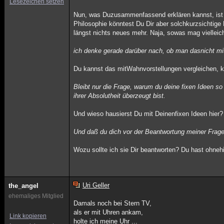
Lesezeichen setzen
Nun, was Duzusammenfassend erklären kannst, ist 
Philosophie könntest Du Dir aber solchkurzsichtig
längst nichts neues mehr. Naja, sowas mag vielleich
ich denke gerade darüber nach, ob man dasnicht mi
Du kannst das mitWahnvorstellungen vergleichen, kl
Bleibt nur die Frage, warum du deine fixen Ideen so
ihrer Absolutheit überzeugt bist.
Und wieso hausierst Du mit Deinenfixen Ideen hier? 
Und daß du dich vor der Beantwortung meiner Fraged
Wozu sollte ich sie Dir beantworten? Du hast ohne
Uri Geller
the_angel
ehemaliges Mitglied
Damals noch bei Stern TV,
als er mit Uhren ankam,
Link kopieren
holte ich meine Uhr ...