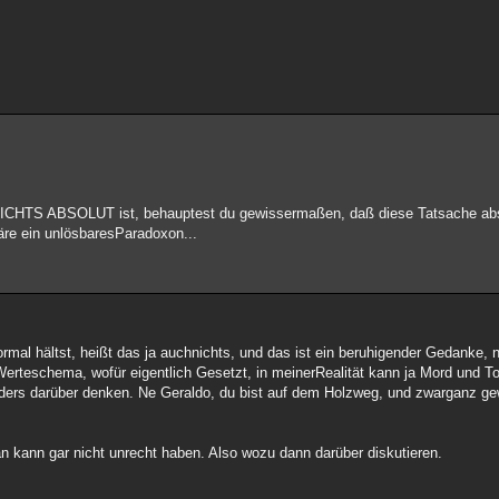
ICHTS ABSOLUT ist, behauptest du gewissermaßen, daß diese Tatsache absol
äre ein unlösbaresParadoxon...
ormal hältst, heißt das ja auchnichts, und das ist ein beruhigender Gedanke, n
es Werteschema, wofür eigentlich Gesetzt, in meinerRealität kann ja Mord und T
nders darüber denken. Ne Geraldo, du bist auf dem Holzweg, und zwarganz ge
an kann gar nicht unrecht haben. Also wozu dann darüber diskutieren.