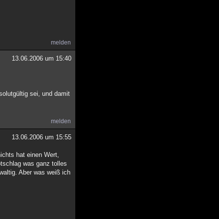
melden
13.06.2006 um 15:40
utgültig sei, und damit
melden
13.06.2006 um 15:55
ichts hat einen Wert,
otschlag was ganz tolles
waltig. Aber was weiß ich