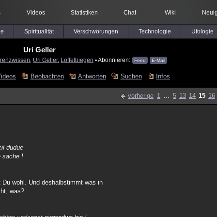
s
Videos
Statistiken
Chat
Wiki
Neuig
le
Spiritualität
Verschwörungen
Technologie
Ufologie
Uri Geller
renzwissen
,
Uri Geller
,
Löffelbiegen
▪ Abonnieren:
Feed
E-Mail
Videos
Beobachten
Antworten
Suchen
Infos
vorherige
1
...
5
13
14
15
16
eil dudue
e sache !
st Du wohl. Und deshalbstimmt was in
cht, was?