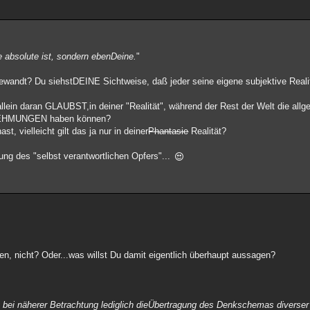
ne absolute ist, sondern ebenDeine.
"
gewandt? Du siehstDEINE Sichtweise, daß jeder seine eigene subjektive Real
allein daran GLAUBST,in deiner "Realität", während der Rest der Welt die allg
RNEHMUNGEN haben können?
 vielleicht gilt das ja nur in deiner
Phantasie
Realität?
ung des "selbst verantwortlichen Opfers"...
n, nicht? Oder...was willst Du damit eigentlich überhaupt aussagen?
 bei näherer Betrachtung lediglich dieÜbertragung des Denkschemas diverser