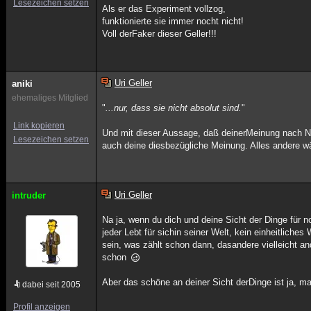
Lesezeichen setzen
Als er das Experiment vollzog,
funktionierte sie immer nocht nicht!
Voll derFaker dieser Geller!!!
Uri Geller
aniki
ehemaliges Mitglied
"
...nur, dass sie nicht absolut sind.
"
Link kopieren
Und mit dieser Aussage, daß deinerMeinung nach N
Lesezeichen setzen
auch deine diesbezügliche Meinung. Alles andere w
Uri Geller
intruder
Na ja, wenn du dich und deine Sicht der Dinge für n
jeder Lebt für sichin seiner Welt, kein einheitlich
sein, was zählt schon dann, dasandere vielleicht a
schon
Aber das schöne an deiner Sicht derDinge ist ja, m
dabei seit 2005
Profil anzeigen