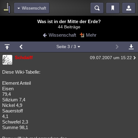
Wissenschaft
Bereiche
Was ist in der Mitte der Erde?
44 Beiträge
Echtzeit
Diskussionen
Blogs
Videos
Statistiken
Wissenschaft
Mehr
Chat
Wiki
Neuigkeiten
Seite
3
/ 3
meine Rubriken
Schdaiff
09.07.2007 um 15:22
Menschen
Wissenschaft
Politik
Mystery
Kriminalfälle
Spiritualität
Verschwörungen
Technologie
Ufologie
Diese Wiki-Tabelle:
Element Anteil
Natur
Umfragen
Unterhaltung
Eisen
weitere Rubriken
79,4
Silizium 7,4
Philosophie
Träume
Orte
Esoterik
Literatur
Nickel 4,9
Sauerstoff
Astronomie
Helpdesk
Gruppen
Gaming
Filme
4,1
Schwefel 2,3
Musik
Clash
Verbesserungen
Allmystery
English
Summe 98,1
Übersichten