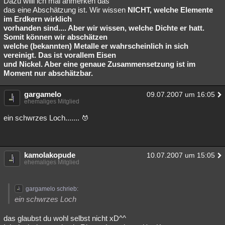
Dazu willl ich mal anmerken das
das eine Abschätzung ist. Wir wissen
NICHT, welche Elemente
Besucht
Teilgenommen
Alle
Neue
Geschlossen
im Erdkern wirklich
vorhanden sind.... Aber wir wissen, welche Dichte er hatt.
Lesenswert
Schlüsselwörter
Somit können wir abschätzen
welche (bekannten) Metalle er wahrscheinlich in sich
vereinigt. Das ist vorallem Eisen
und Nickel. Aber eine genaue Zusammensetzung ist im
Moment nur abschätzbar.
gargamelo
09.07.2007 um 16:05
ehemaliges Mitglied
ein schwrzes Loch.......
kamolakopude
10.07.2007 um 15:05
ehemaliges Mitglied
gargamelo schrieb:
ein schwrzes Loch
das glaubst du wohl selbst nicht xD^^