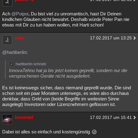
Besucht
Teilgenommen
Alle
Neue
Geschlossen
Ach
@Poipoi
, Du bist viel zu unromantisch, hast Dir Deinen
Lesenswert
Schlüsselwörter
kindlichen Glauben nicht bewahrt. Deshalb würde Peter Pan nie
etwas mit Dir zu tun haben wollen, mit Harti schon!
uatu
17.02.2017 um 13:25
@hartiberlin
:
hartiberlin schrieb:
InnovaTehno hat ja bis jetzt keinen geprellt, sondern nur die
versprochenen Geräte nicht ausgeliefert.
Es ist keineswegs sicher, dass niemand geprellt wurde. Die sind
schon seit ein paar Monaten unterwegs, es wäre also durchaus
denkbar, dass Geld von (beide Begriffe im weitesten Sinne
ausgelegt) Investoren oder Lizenznehmern geflossen ist.
Issomad
17.02.2017 um 15:41
Dabei ist alles so einfach und kostengünstig