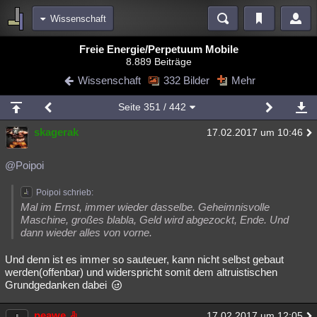
Wissenschaft
Bereiche
Freie Energie/Perpetuum Mobile
8.889 Beiträge
Echtzeit
Diskussionen
Blogs
Videos
Statistiken
Wissenschaft
332 Bilder
Mehr
Chat
Wiki
Neuigkeiten
2
Seite
351
/ 442
meine Rubriken
skagerak
17.02.2017 um 10:46
Menschen
Wissenschaft
Politik
Mystery
Kriminalfälle
Spiritualität
Verschwörungen
Technologie
Ufologie
@Poipoi
Natur
Umfragen
Unterhaltung
Poipoi schrieb:
Mal im Ernst, immer wieder dasselbe. Geheimnisvolle
weitere Rubriken
Maschine, großes blabla, Geld wird abgezockt, Ende. Und
dann wieder alles von vorne.
Philosophie
Träume
Orte
Esoterik
Literatur
Und denn ist es immer so sauteuer, kann nicht selbst gebaut
Astronomie
Helpdesk
Gruppen
Gaming
Filme
werden(offenbar) und widerspricht somit dem altruistischen
Grundgedanken dabei
Musik
Clash
Verbesserungen
Allmystery
English
Übersichten
peawe
17.02.2017 um 12:05