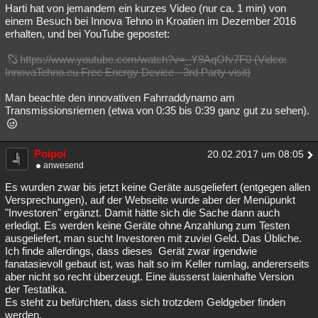
Harti hat von jemandem ein kurzes Video (nur ca. 1 min) von
einem Besuch bei Innova Tehno in Kroatien im Dezember 2016
erhalten, und bei YouTube gepostet:
https://www.youtube.com/watch?v=_Y9AqOfv7F0 (Video:
InnovaTehno.eu Free Energy Device - 3rd Party visit)
Man beachte den innovativen Fahrraddynamo am
Transmissionsriemen (etwa von 0:35 bis 0:39 ganz gut zu sehen).
Poipoi
20.02.2017 um 08:05
anwesend
Es wurden zwar bis jetzt keine Geräte ausgeliefert (entgegen allen
Versprechungen), auf der Webseite wurde aber der Menüpunkt
"Investoren" ergänzt. Damit hätte sich die Sache dann auch
erledigt. Es werden keine Geräte ohne Anzahlung zum Testen
ausgeliefert, man sucht Investoren mit zuviel Geld. Das Übliche.
Ich finde allerdings, dass dieses Gerät zwar irgendwie
fanatasievoll gebaut ist, was halt so im Keller rumlag, andererseits
aber nicht so recht überzeugt. Eine äusserst laienhafte Version
der Testatika.
Es steht zu befürchten, dass sich trotzdem Geldgeber finden
werden.