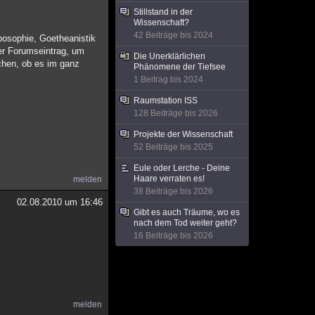
Stillstand in der
Wissenschaft?
42 Beiträge bis 2024
posophie, Goetheanistik
er Forumseintrag, um
Die Unerklärlichen
chen, ob es im ganz
Phänomene der Tiefsee
1 Beitrag bis 2024
Raumstation ISS
128 Beiträge bis 2026
Projekte der Wissenschaft
52 Beiträge bis 2025
Eule oder Lerche - Deine
Haare verraten es!
melden
38 Beiträge bis 2026
02.08.2010 um 16:46
Gibt es auch Träume, wo es
nach dem Tod weiter geht?
16 Beiträge bis 2026
melden