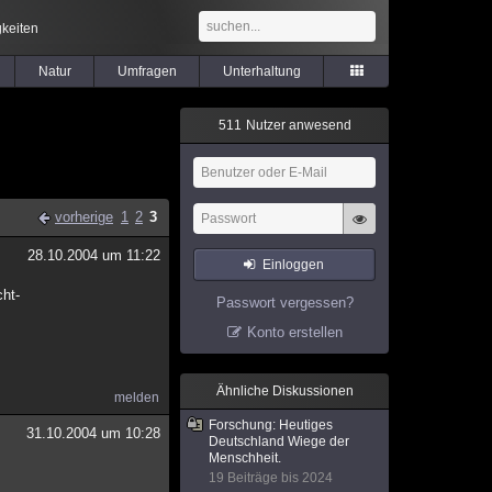
keiten
Natur
Umfragen
Unterhaltung
5
1
1
Nutzer anwesend
vorherige
1
2
3
28.10.2004 um 11:22
Einloggen
cht-
Passwort vergessen?
Konto erstellen
Ähnliche Diskussionen
melden
Forschung: Heutiges
31.10.2004 um 10:28
Deutschland Wiege der
Menschheit.
19 Beiträge bis 2024