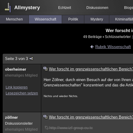
Allmystery
Echtzeit
Diskussionen
Blog
Menschen
Wissenschaft
Politik
Mystery
Kriminalfäl
Wer forscht 
49 Beiträge
▪ Schlüsselwörter:
Rubrik Wissenschaft
Seite 3 von 3
Wer forscht im grenzwissenschaftlichen Bereich
oberheimer
ehemaliges Mitglied
Herr Zöllner, durch einen Besuch auf der von Ihnen 
Grenzwissenschaften" konzentriert und das die Artik
Link kopieren
Lesezeichen setzen
Nichts und wieder Nichts.
Wer forscht im grenzwissenschaftlichen Bereich
zöllner
Diskussionsleiter
http://www.izf-group.eu.tc
ehemaliges Mitglied