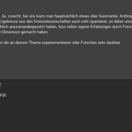
e. Ja, zurecht, bei uns kann man hauptsächlich etwas über Geomantie, Anthro
e Ergebnisse aus den Grenzwissenschaften auch sehr spannend, un daher uns
klich ausseinandergesetzt haben, bzw selber eigene Erfahrungen durch Fors
rer Dimension gemacht haben.
en die an diesem Thema experiementieren oder Forschen sehr dankbar.
?
 FBI