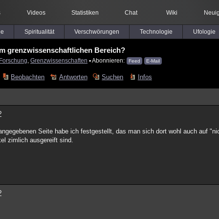
s
Videos
Statistiken
Chat
Wiki
Neuig
le
Spiritualität
Verschwörungen
Technologie
Ufologie
im grenzwissenschaftlichen Bereich?
Forschung
,
Grenzwissenschaften
▪ Abonnieren:
Feed
E-Mail
Beobachten
Antworten
Suchen
Infos
?
angegebenen Seite habe ich festgestellt, das man sich dort wohl auch auf "ni
el zimlich ausgereift sind.
?