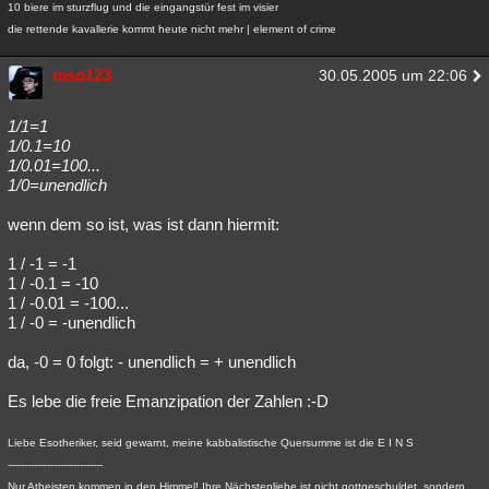
10 biere im sturzflug und die eingangstür fest im visier
Besucht
Teilgenommen
Alle
Neue
Geschlossen
die rettende kavallerie kommt heute nicht mehr | element of crime
Lesenswert
Schlüsselwörter
mso123
30.05.2005 um 22:06
1/1=1
1/0.1=10
1/0.01=100...
1/0=unendlich
wenn dem so ist, was ist dann hiermit:
1 / -1 = -1
1 / -0.1 = -10
1 / -0.01 = -100...
1 / -0 = -unendlich
da, -0 = 0 folgt: - unendlich = + unendlich
Es lebe die freie Emanzipation der Zahlen :-D
Liebe Esotheriker, seid gewarnt, meine kabbalistische Quersumme ist die E I N S
-----------------------------
Nur Atheisten kommen in den Himmel! Ihre Nächstenliebe ist nicht gottgeschuldet, sondern