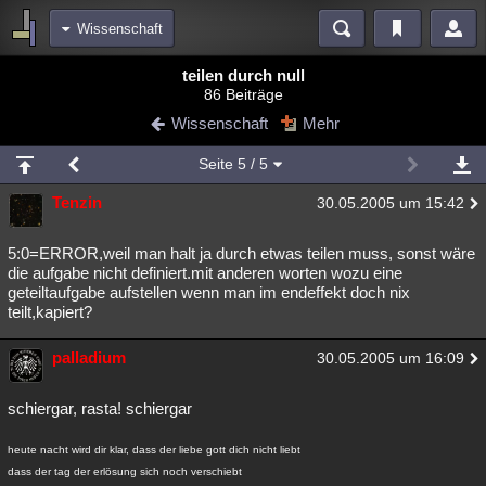
Wissenschaft
Bereiche
teilen durch null
86 Beiträge
Echtzeit
Diskussionen
Blogs
Videos
Statistiken
Wissenschaft
Mehr
Chat
Wiki
Neuigkeiten
Seite
5
/ 5
meine Rubriken
Tenzin
30.05.2005 um 15:42
Menschen
Wissenschaft
Politik
Mystery
Kriminalfälle
Spiritualität
Verschwörungen
Technologie
Ufologie
5:0=ERROR,weil man halt ja durch etwas teilen muss, sonst wäre
die aufgabe nicht definiert.mit anderen worten wozu eine
geteiltaufgabe aufstellen wenn man im endeffekt doch nix
Natur
Umfragen
Unterhaltung
teilt,kapiert?
weitere Rubriken
palladium
Philosophie
Träume
Orte
Esoterik
30.05.2005 um 16:09
Literatur
Astronomie
Helpdesk
Gruppen
Gaming
Filme
schiergar, rasta! schiergar
Musik
Clash
Verbesserungen
Allmystery
English
heute nacht wird dir klar, dass der liebe gott dich nicht liebt
dass der tag der erlösung sich noch verschiebt
Übersichten